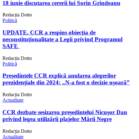
18 iunie discutarea cererii lui Sorin Grindeanu
Redacția Dotto
Politică
UPDATE. CCR a respins obiecţia de
neconstituţionalitate a Legii privind Programul
SAFE
Redacția Dotto
Politică
Președintele CCR explică anularea alegerilor
prezidențiale din 2024: „N-a fost o decizie ușoară”
Redacția Dotto
Actualitate
CCR dezbate sesizarea președintelui Nicușor Dan
privind legea utilizării plajelor Mării Negre
Redacția Dotto
Actualitate