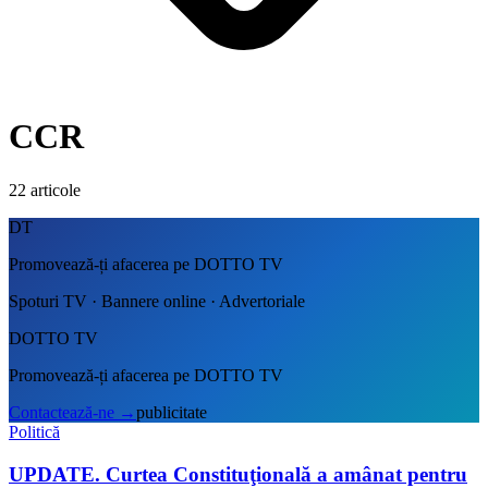
CCR
22
articole
DT
Promovează-ți afacerea pe DOTTO TV
Spoturi TV · Bannere online · Advertoriale
DOTTO TV
Promovează-ți afacerea pe DOTTO TV
Contactează-ne
→
publicitate
Politică
UPDATE. Curtea Constituţională a amânat pentru