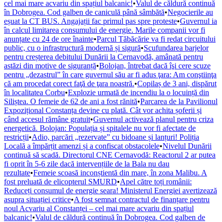
cel mai mare acvariu din spațiul balcanic!
•
Valul de căldură continuă
în Dobrogea. Cod galben de caniculă până sâmbătă
•
Negocierile au
eșuat la CT BUS. Angajații fac primul pas spre proteste
•
Guvernul ia
în calcul limitarea consumului de energie. Marile companii vor fi
anunțate cu 24 de ore înainte
•
Parcul Tăbăcărie va fi redat circuitului
public, cu o infrastructură modernă și sigură
•
Scufundarea barjelor
pentru creșterea debitului Dunării la Cernavodă, amânată pentru
astăzi din motive de siguranță
•
Bolojan, întrebat dacă îşi cere scuze
pentru „dezastrul” în care guvernul său ar fi adus ţara: Am conştiinţa
că am procedat corect faţă de ţara noastră.
•
Copilaș de 3 ani, dispărut
în localitatea Corbu
•
Explozie urmată de incendiu la o locuință din
Siliștea. O femeie de 62 de ani a fost rănită
•
Parcarea de la Pavilionul
Expozițional Constanța devine cu plată. Cât vor achita șoferii și
când accesul rămâne gratuit
•
Guvernul activează planul pentru criza
energetică. Bolojan: Populația și spitalele nu vor fi afectate de
restricții
•
Adio, parcări „rezervate” cu bidoane și lanțuri! Poliția
Locală a împărțit amenzi și a confiscat obstacolele
•
Nivelul Dunării
continuă să scadă. Directorul CNE Cernavodă: Reactorul 2 ar putea
fi oprit în 5-6 zile dacă intervențiile de la Bala nu dau
rezultate
•
Femeie scoasă inconștientă din mare, în zona Malibu. A
fost preluată de elicopterul SMURD
•
Apel către toți românii:
Reduceți consumul de energie seara! Ministerul Energiei avertizează
asupra situației critice
•
A fost semnat contractul de finanțare pentru
noul Acvariu al Constanței – cel mai mare acvariu din spațiul
balcanic!
•
Valul de căldură continuă în Dobrogea. Cod galben de