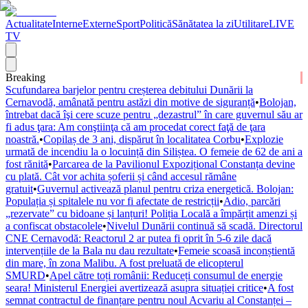
Actualitate
Interne
Externe
Sport
Politică
Sănătatea la zi
Utilitare
LIVE
TV
Breaking
Scufundarea barjelor pentru creșterea debitului Dunării la
Cernavodă, amânată pentru astăzi din motive de siguranță
•
Bolojan,
întrebat dacă îşi cere scuze pentru „dezastrul” în care guvernul său ar
fi adus ţara: Am conştiinţa că am procedat corect faţă de ţara
noastră.
•
Copilaș de 3 ani, dispărut în localitatea Corbu
•
Explozie
urmată de incendiu la o locuință din Siliștea. O femeie de 62 de ani a
fost rănită
•
Parcarea de la Pavilionul Expozițional Constanța devine
cu plată. Cât vor achita șoferii și când accesul rămâne
gratuit
•
Guvernul activează planul pentru criza energetică. Bolojan:
Populația și spitalele nu vor fi afectate de restricții
•
Adio, parcări
„rezervate” cu bidoane și lanțuri! Poliția Locală a împărțit amenzi și
a confiscat obstacolele
•
Nivelul Dunării continuă să scadă. Directorul
CNE Cernavodă: Reactorul 2 ar putea fi oprit în 5-6 zile dacă
intervențiile de la Bala nu dau rezultate
•
Femeie scoasă inconștientă
din mare, în zona Malibu. A fost preluată de elicopterul
SMURD
•
Apel către toți românii: Reduceți consumul de energie
seara! Ministerul Energiei avertizează asupra situației critice
•
A fost
semnat contractul de finanțare pentru noul Acvariu al Constanței –