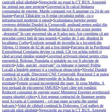
caniculă până sâmbătă
•
Negocierile au eșuat la CT BUS. Angajații
fac primul pas spre proteste
•
Guvernul ia în calcul limitarea
consumului de energie. Marile companii vor fi anunțate cu 24 de ore
înainte
•
Parcul Tăbăcărie va fi redat circuitului public, cu o
infrastructură modernă și sigură
•
Scufundarea barjelor pentru
creșterea debitului Dunării la Cernavodă, amânată pentru astăzi din
motive de siguranță
•
Bolojan, întrebat dacă îşi cere scuze pentru
„dezastrul” în care guvernul său ar fi adus ţara: Am conştiinţa că am
procedat corect faţă de ţara noastră.
•
Copilaș de 3 ani, dispărut în
localitatea Corbu
•
Explozie urmată de incendiu la o locuință din
Siliștea. O femeie de 62 de ani a fost rănită
•
Parcarea de la Pavilionul
Expozițional Constanța devine cu plată. Cât vor achita șoferii și
când accesul rămâne gratuit
•
Guvernul activează planul pentru criza
energetică. Bolojan: Populația și spitalele nu vor fi afectate de
restricții
•
Adio, parcări „rezervate” cu bidoane și lanțuri! Poliția
Locală a împărțit amenzi și a confiscat obstacolele
•
Nivelul Dunării
continuă să scadă. Directorul CNE Cernavodă: Reactorul 2 ar putea
fi oprit în 5-6 zile dacă intervențiile de la Bala nu dau
rezultate
•
Femeie scoasă inconștientă din mare, în zona Malibu. A
fost preluată de elicopterul SMURD
•
Apel către toți românii:
Reduceți consumul de energie seara! Ministerul Energiei avertizează
asupra situației critice
•
A fost semnat contractul de finanțare pentru
noul Acvariu al Constanței – cel mai mare acvariu din spațiul
balcanic!
•
Valul de căldură continuă în Dobrogea. Cod galben de
caniculă până sâmbătă
•
Negocierile au eșuat la CT BUS. Angajații