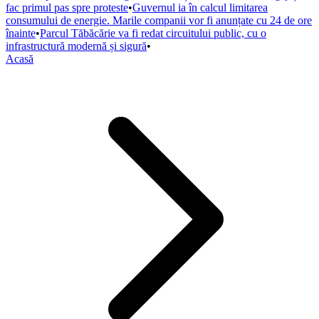
fac primul pas spre proteste
•
Guvernul ia în calcul limitarea
consumului de energie. Marile companii vor fi anunțate cu 24 de ore
înainte
•
Parcul Tăbăcărie va fi redat circuitului public, cu o
infrastructură modernă și sigură
•
Acasă