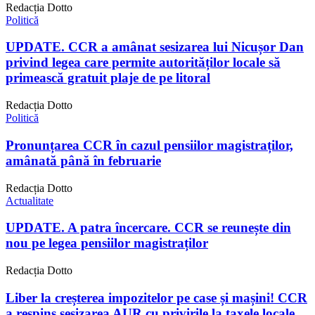
Redacția Dotto
Politică
UPDATE. CCR a amânat sesizarea lui Nicușor Dan
privind legea care permite autorităților locale să
primească gratuit plaje de pe litoral
Redacția Dotto
Politică
Pronunțarea CCR în cazul pensiilor magistraților,
amânată până în februarie
Redacția Dotto
Actualitate
UPDATE. A patra încercare. CCR se reunește din
nou pe legea pensiilor magistraților
Redacția Dotto
Liber la creșterea impozitelor pe case și mașini! CCR
a respins sesizarea AUR cu privirile la taxele locale