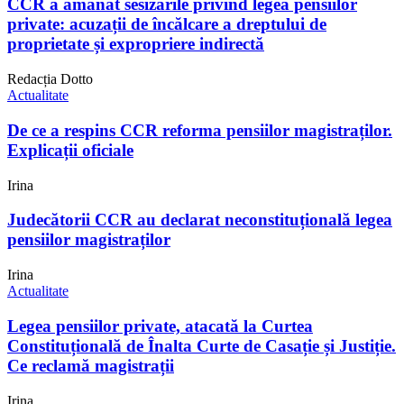
CCR a amânat sesizările privind legea pensiilor
private: acuzații de încălcare a dreptului de
proprietate și expropriere indirectă
Redacția Dotto
Actualitate
De ce a respins CCR reforma pensiilor magistraților.
Explicații oficiale
Irina
Judecătorii CCR au declarat neconstituțională legea
pensiilor magistraților
Irina
Actualitate
Legea pensiilor private, atacată la Curtea
Constituțională de Înalta Curte de Casație și Justiție.
Ce reclamă magistrații
Irina