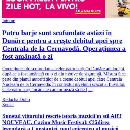
Interne
Patru barje sunt scufundate astăzi în
Dunăre pentru a crește debitul apei spre
Centrala de la Cernavodă. Operațiunea a
fost amânată o zi
Operațiunea de scufundare a celor patru barje în Dunăre are loc joi,
după ce a fost amânată cu o zi din motive de siguranță. Măsura face
parte din planul autorităților de a crește debitul apei către Centrala
Nucleară de la Cernavodă, în contextul nivelului scăzut al fluviului.
Cele patru barje încărcate care urmează să fie […]
Redacția Dotto
Social
Sunetul viitorului rescrie istoria muzicii în stil ART
NOUVEAU. Cazino Music Festival: Clădirea
legendară a Constanței, noul epicentru al muzicii