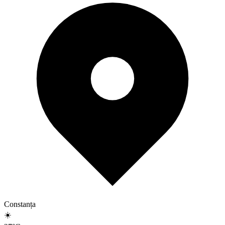
Constanța
☀️