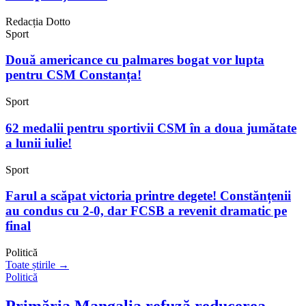
Redacția Dotto
Sport
Două americance cu palmares bogat vor lupta
pentru CSM Constanța!
Sport
62 medalii pentru sportivii CSM în a doua jumătate
a lunii iulie!
Sport
Farul a scăpat victoria printre degete! Constănțenii
au condus cu 2-0, dar FCSB a revenit dramatic pe
final
Politică
Toate știrile →
Politică
Primăria Mangalia refuză reducerea