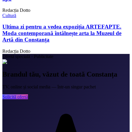
Redacția Dotto
Cultură
Ultima zi pentru a vedea expoziția ARTEFAPTE.
Moda contemporană întâlnește arta la Muzeul de
Artă din Constanța
Redacția Dotto
Ofertă specială · Publicitate
Brandul tău, văzut de toată Constanța
TV, online și social media — într-un singur pachet
Solicită ofertă