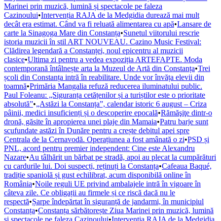
Marinei prin muzică, lumină și spectacole pe faleza
Cazinoului
•
Intervenția RAJA de la Medgidia durează mai mult
decât era estimat. Când va fi reluată alimentarea cu apă
•
Lansare de
carte la Sinagoga Mare din Constanța
•
Sunetul viitorului rescrie
istoria muzicii în stil ART NOUVEAU. Cazino Music Festival:
Clădirea legendară a Constanței, noul epicentru al muzicii
clasice
•
Ultima zi pentru a vedea expoziția ARTEFAPTE. Moda
contemporană întâlnește arta la Muzeul de Artă din Constanța
•
Trei
școli din Constanța intră în reabilitare. Unde vor învăța elevii din
toamnă
•
Primăria Mangalia refuză reducerea iluminatului public.
Paul Foleanu: „Siguranța cetățenilor și a turiștilor este o prioritate
absolută”
•
„Astăzi la Constanța”, calendar istoric 6 august – Criza
pâinii, medici insuficienți și o descoperire epocală
•
Rămăşiţe dintr-o
dronă, găsite în apropierea unei plaje din Mamaia
•
Patru barje sunt
scufundate astăzi în Dunăre pentru a crește debitul apei spre
Centrala de la Cernavodă. Operațiunea a fost amânată o zi
•
PSD și
PNL, acord pentru premier independent: Cine este Alexandru
Nazare
•
Au tâlhărit un bărbat pe stradă, apoi au plecat la cumpărături
cu cardurile lui. Doi suspecți, reținuți la Constanța
•
Cafeaua Baqué,
tradiție spaniolă și gust echilibrat, acum disponibilă online în
România
•
Noile reguli UE privind ambalajele intră în vigoare în
câteva zile. Ce obligații au firmele și ce riscă dacă nu le
respectă
•
Șarpe îndepărtat în siguranță de jandarmi, în municipiul
Constanța
•
Constanța sărbătorește Ziua Marinei prin muzică, lumină
și spectacole pe faleza Cazinoului
•
Intervenția RAJA de la Medgidia