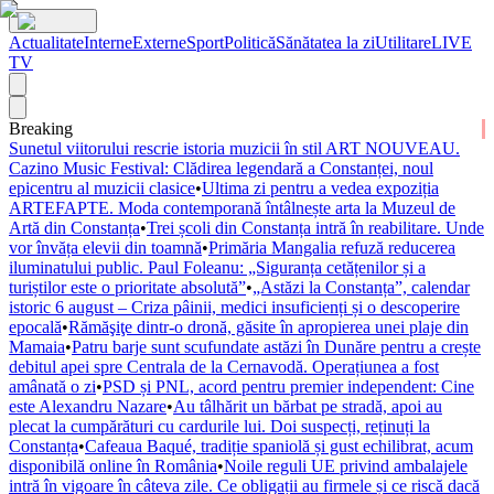
Actualitate
Interne
Externe
Sport
Politică
Sănătatea la zi
Utilitare
LIVE
TV
Breaking
Sunetul viitorului rescrie istoria muzicii în stil ART NOUVEAU.
Cazino Music Festival: Clădirea legendară a Constanței, noul
epicentru al muzicii clasice
•
Ultima zi pentru a vedea expoziția
ARTEFAPTE. Moda contemporană întâlnește arta la Muzeul de
Artă din Constanța
•
Trei școli din Constanța intră în reabilitare. Unde
vor învăța elevii din toamnă
•
Primăria Mangalia refuză reducerea
iluminatului public. Paul Foleanu: „Siguranța cetățenilor și a
turiștilor este o prioritate absolută”
•
„Astăzi la Constanța”, calendar
istoric 6 august – Criza pâinii, medici insuficienți și o descoperire
epocală
•
Rămăşiţe dintr-o dronă, găsite în apropierea unei plaje din
Mamaia
•
Patru barje sunt scufundate astăzi în Dunăre pentru a crește
debitul apei spre Centrala de la Cernavodă. Operațiunea a fost
amânată o zi
•
PSD și PNL, acord pentru premier independent: Cine
este Alexandru Nazare
•
Au tâlhărit un bărbat pe stradă, apoi au
plecat la cumpărături cu cardurile lui. Doi suspecți, reținuți la
Constanța
•
Cafeaua Baqué, tradiție spaniolă și gust echilibrat, acum
disponibilă online în România
•
Noile reguli UE privind ambalajele
intră în vigoare în câteva zile. Ce obligații au firmele și ce riscă dacă