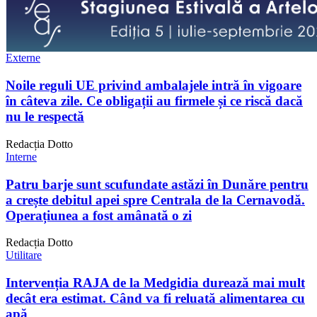
Externe
Noile reguli UE privind ambalajele intră în vigoare
în câteva zile. Ce obligații au firmele și ce riscă dacă
nu le respectă
Redacția Dotto
Interne
Patru barje sunt scufundate astăzi în Dunăre pentru
a crește debitul apei spre Centrala de la Cernavodă.
Operațiunea a fost amânată o zi
Redacția Dotto
Utilitare
Intervenția RAJA de la Medgidia durează mai mult
decât era estimat. Când va fi reluată alimentarea cu
apă