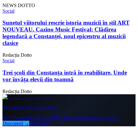
NEWS DOTTO
Social
Sunetul viitorului rescrie istoria muzicii în stil ART
NOUVEAU. Cazino Music Festival: Clădirea
legendară a Constanței, noul epicentru al muzicii
clasice
Redacția Dotto
Social
Trei școli din Constanța intră în reabilitare. Unde
vor învăța elevii din toamnă
Redacția Dotto
The Future of your Business
Web Design
Mobile Apps
UX/UI
Branding
Marketing Digital
Descoperă →
publicitate