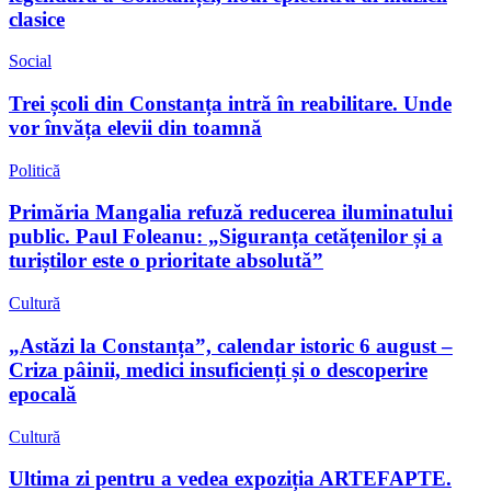
clasice
Social
Trei școli din Constanța intră în reabilitare. Unde
vor învăța elevii din toamnă
Politică
Primăria Mangalia refuză reducerea iluminatului
public. Paul Foleanu: „Siguranța cetățenilor și a
turiștilor este o prioritate absolută”
Cultură
„Astăzi la Constanța”, calendar istoric 6 august –
Criza pâinii, medici insuficienți și o descoperire
epocală
Cultură
Ultima zi pentru a vedea expoziția ARTEFAPTE.