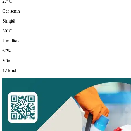
27
°
C
Cer senin
Simțită
30
°C
Umiditate
67
%
Vânt
12
km/h