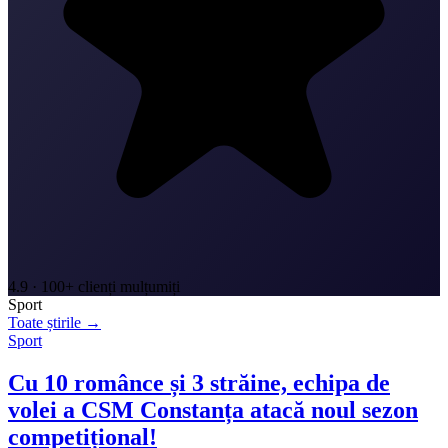
4.9 · 100+ clienți mulțumiți
Sport
Toate știrile →
Sport
Cu 10 românce și 3 străine, echipa de
volei a CSM Constanța atacă noul sezon
competițional!