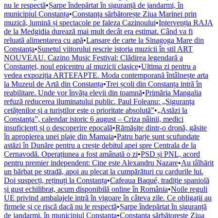
nu le respectă
•
Șarpe îndepărtat în siguranță de jandarmi, în
municipiul Constanța
•
Constanța sărbătorește Ziua Marinei prin
muzică, lumină și spectacole pe faleza Cazinoului
•
Intervenția RAJA
de la Medgidia durează mai mult decât era estimat. Când va fi
reluată alimentarea cu apă
•
Lansare de carte la Sinagoga Mare din
Constanța
•
Sunetul viitorului rescrie istoria muzicii în stil ART
NOUVEAU. Cazino Music Festival: Clădirea legendară a
Constanței, noul epicentru al muzicii clasice
•
Ultima zi pentru a
vedea expoziția ARTEFAPTE. Moda contemporană întâlnește arta
la Muzeul de Artă din Constanța
•
Trei școli din Constanța intră în
reabilitare. Unde vor învăța elevii din toamnă
•
Primăria Mangalia
refuză reducerea iluminatului public. Paul Foleanu: „Siguranța
cetățenilor și a turiștilor este o prioritate absolută”
•
„Astăzi la
Constanța”, calendar istoric 6 august – Criza pâinii, medici
insuficienți și o descoperire epocală
•
Rămăşiţe dintr-o dronă, găsite
în apropierea unei plaje din Mamaia
•
Patru barje sunt scufundate
astăzi în Dunăre pentru a crește debitul apei spre Centrala de la
Cernavodă. Operațiunea a fost amânată o zi
•
PSD și PNL, acord
pentru premier independent: Cine este Alexandru Nazare
•
Au tâlhărit
un bărbat pe stradă, apoi au plecat la cumpărături cu cardurile lui.
Doi suspecți, reținuți la Constanța
•
Cafeaua Baqué, tradiție spaniolă
și gust echilibrat, acum disponibilă online în România
•
Noile reguli
UE privind ambalajele intră în vigoare în câteva zile. Ce obligații au
firmele și ce riscă dacă nu le respectă
•
Șarpe îndepărtat în siguranță
de jandarmi, în municipiul Constanța
•
Constanța sărbătorește Ziua