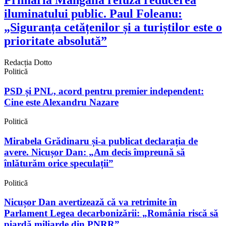
iluminatului public. Paul Foleanu:
„Siguranța cetățenilor și a turiștilor este o
prioritate absolută”
Redacția Dotto
Politică
PSD și PNL, acord pentru premier independent:
Cine este Alexandru Nazare
Politică
Mirabela Grădinaru și-a publicat declarația de
avere. Nicușor Dan: „Am decis împreună să
înlăturăm orice speculații”
Politică
Nicușor Dan avertizează că va retrimite în
Parlament Legea decarbonizării: „România riscă să
piardă miliarde din PNRR”