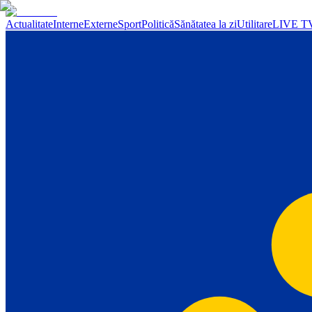
Actualitate
Interne
Externe
Sport
Politică
Sănătatea la zi
Utilitare
LIVE T