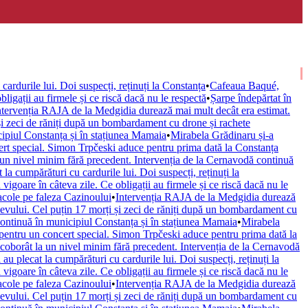
cardurile lui. Doi suspecți, reținuți la Constanța
•
Cafeaua Baqué,
ligații au firmele și ce riscă dacă nu le respectă
•
Șarpe îndepărtat în
ntervenția RAJA de la Medgidia durează mai mult decât era estimat.
și zeci de răniți după un bombardament cu drone și rachete
cipiul Constanța și în stațiunea Mamaia
•
Mirabela Grădinaru și-a
rt special. Simon Trpčeski aduce pentru prima dată la Constanța
 un nivel minim fără precedent. Intervenția de la Cernavodă continuă
 la cumpărături cu cardurile lui. Doi suspecți, reținuți la
vigoare în câteva zile. Ce obligații au firmele și ce riscă dacă nu le
acole pe faleza Cazinoului
•
Intervenția RAJA de la Medgidia durează
evului. Cel puțin 17 morți și zeci de răniți după un bombardament cu
continuă în municipiul Constanța și în stațiunea Mamaia
•
Mirabela
pentru un concert special. Simon Trpčeski aduce pentru prima dată la
coborât la un nivel minim fără precedent. Intervenția de la Cernavodă
 au plecat la cumpărături cu cardurile lui. Doi suspecți, reținuți la
vigoare în câteva zile. Ce obligații au firmele și ce riscă dacă nu le
acole pe faleza Cazinoului
•
Intervenția RAJA de la Medgidia durează
evului. Cel puțin 17 morți și zeci de răniți după un bombardament cu