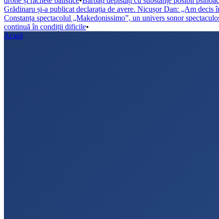
drone și rachete balistice
•
Bărbați depistați cu substanțe posibil psihoa
Grădinaru și-a publicat declarația de avere. Nicușor Dan: „Am decis î
Constanța spectacolul „Makedonissimo”, un univers sonor spectaculo
continuă în condiții dificile
•
Acasă