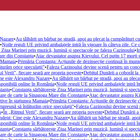
 Nazare
•
Au tâlhărit un bărbat pe stradă, apoi au plecat la cumpărături cu 
•
Noile reguli UE privind ambalajele intră în vigoare în câteva zile. Ce ob
 Ziua Marinei prin muzică, lumină și spectacole pe faleza Cazinoului
•
I
are din Constanța
•
Atac devastator asupra Kievului. Cel puțin 17 morți 
ea Mamaia
•
Primăria Constanța: Acțiunile de dezinsecție continuă în muni
turăm orice speculații”
•
Faleza Cazinoului devine scenă pentru un conce
l Verii”, fiecare seară are propria poveste
•
Debitul Dunării a coborât la
ne este Alexandru Nazare
•
Au tâlhărit un bărbat pe stradă, apoi au plecat
isponibilă online în România
•
Noile reguli UE privind ambalajele intră în 
stanța
•
Constanța sărbătorește Ziua Marinei prin muzică, lumină și spect
are de carte la Sinagoga Mare din Constanța
•
Atac devastator asupra Ki
ctive în stațiunea Mamaia
•
Primăria Constanța: Acțiunile de dezinsecție 
mpreună să înlăturăm orice speculații”
•
Faleza Cazinoului devine scenă 
s
•
În „Ritmul Verii”, fiecare seară are propria poveste
•
Debitul Dunării a 
ndent: Cine este Alexandru Nazare
•
Au tâlhărit un bărbat pe stradă, apoi
isponibilă online în România
•
Noile reguli UE privind ambalajele intră în 
stanța
•
Constanța sărbătorește Ziua Marinei prin muzică, lumină și spect
are de carte la Sinagoga Mare din Constanța
•
Atac devastator asupra Ki