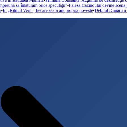
ctive în stațiunea Mamaia
•
Primăria Constanța: Acțiunile de dezinsecție 
mpreună să înlăturăm orice speculații”
•
Faleza Cazinoului devine scenă 
s
•
În „Ritmul Verii”, fiecare seară are propria poveste
•
Debitul Dunării a 