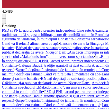
4.5480
Breaking
PSD și PNL, acord pentru premier independent: Cine este Alexandru
tradiție spaniolă și gust echilibrat, acum disponibilă online în România
siguranță de jandarmi, în municipiul Constanța
•
Constanța sărbătorește
Când va fi reluată alimentarea cu apă
•
Lansare de carte la Sinagoga M
balistice
•
Bărbați depistați cu substanțe posibil psihoactive în stațiun
publicat declarația de avere. Nicușor Dan: „Am decis împreună să înlă
spectacolul „Makedonissimo”, un univers sonor spectaculos
•
În „Ritmu
în condiții dificile
•
PSD și PNL, acord pentru premier independent: Ci
Constanța
•
Cafeaua Baqué, tradiție spaniolă și gust echilibrat, acum d
respectă
•
Șarpe îndepărtat în siguranță de jandarmi, în municipiul Con
mai mult decât era estimat. Când va fi reluată alimentarea cu apă
•
Lans
drone și rachete balistice
•
Bărbați depistați cu substanțe posibil psihoa
Grădinaru și-a publicat declarația de avere. Nicușor Dan: „Am decis î
Constanța spectacolul „Makedonissimo”, un univers sonor spectaculo
continuă în condiții dificile
•
PSD și PNL, acord pentru premier indepe
Constanța
•
Cafeaua Baqué, tradiție spaniolă și gust echilibrat, acum d
respectă
•
Șarpe îndepărtat în siguranță de jandarmi, în municipiul Con
mai mult decât era estimat. Când va fi reluată alimentarea cu apă
•
Lans