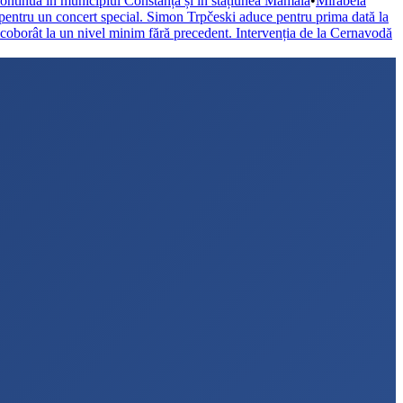
continuă în municipiul Constanța și în stațiunea Mamaia
•
Mirabela
pentru un concert special. Simon Trpčeski aduce pentru prima dată la
coborât la un nivel minim fără precedent. Intervenția de la Cernavodă