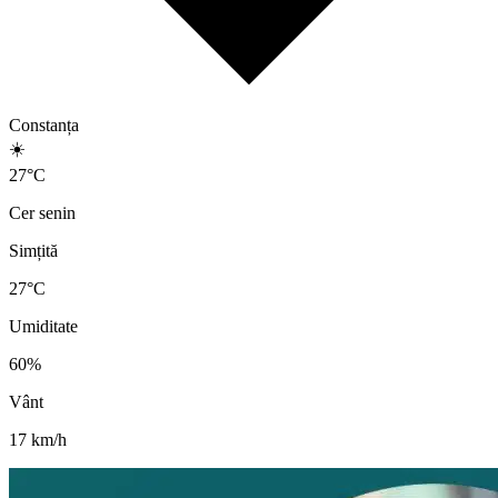
Constanța
☀️
27
°
C
Cer senin
Simțită
27
°C
Umiditate
60
%
Vânt
17
km/h