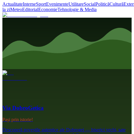
Actualitate
Interne
Sport
Evenimente
Utilitare
Social
Politică
Cultură
Exter
la zi
Meteo
Editorial
Economie
Tehnologie & Media
Via DobroGetica
Pași prin istorie!
Descoperă poveștile autentice ale Dobrogei — biserici vechi, sate