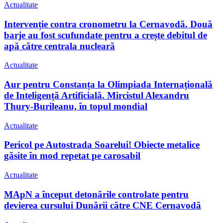
Actualitate
Intervenție contra cronometru la Cernavodă. Două
barje au fost scufundate pentru a crește debitul de
apă către centrala nucleară
Actualitate
Aur pentru Constanța la Olimpiada Internațională
de Inteligență Artificială. Mircistul Alexandru
Thury-Burileanu, în topul mondial
Actualitate
Pericol pe Autostrada Soarelui! Obiecte metalice
găsite în mod repetat pe carosabil
Actualitate
MApN a început detonările controlate pentru
devierea cursului Dunării către CNE Cernavodă