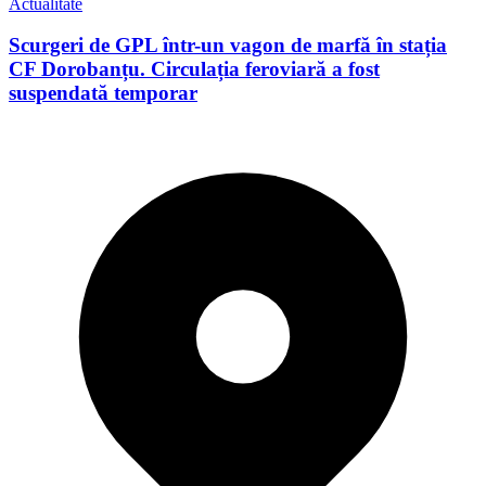
Actualitate
Scurgeri de GPL într-un vagon de marfă în stația
CF Dorobanțu. Circulația feroviară a fost
suspendată temporar