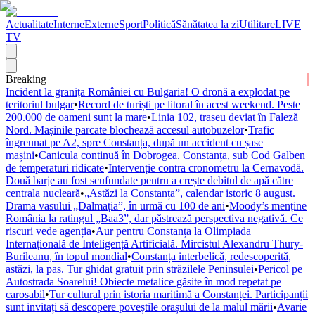
Actualitate
Interne
Externe
Sport
Politică
Sănătatea la zi
Utilitare
LIVE
TV
Breaking
Incident la granița României cu Bulgaria! O dronă a explodat pe
teritoriul bulgar
•
Record de turiști pe litoral în acest weekend. Peste
200.000 de oameni sunt la mare
•
Linia 102, traseu deviat în Faleză
Nord. Mașinile parcate blochează accesul autobuzelor
•
Trafic
îngreunat pe A2, spre Constanța, după un accident cu șase
mașini
•
Canicula continuă în Dobrogea. Constanța, sub Cod Galben
de temperaturi ridicate
•
Intervenție contra cronometru la Cernavodă.
Două barje au fost scufundate pentru a crește debitul de apă către
centrala nucleară
•
„Astăzi la Constanța”, calendar istoric 8 august.
Drama vasului „Dalmația”, în urmă cu 100 de ani
•
Moody’s menține
România la ratingul „Baa3”, dar păstrează perspectiva negativă. Ce
riscuri vede agenția
•
Aur pentru Constanța la Olimpiada
Internațională de Inteligență Artificială. Mircistul Alexandru Thury-
Burileanu, în topul mondial
•
Constanța interbelică, redescoperită,
astăzi, la pas. Tur ghidat gratuit prin străzilele Peninsulei
•
Pericol pe
Autostrada Soarelui! Obiecte metalice găsite în mod repetat pe
carosabil
•
Tur cultural prin istoria maritimă a Constanței. Participanții
sunt invitați să descopere poveștile orașului de la malul mării
•
Avarie