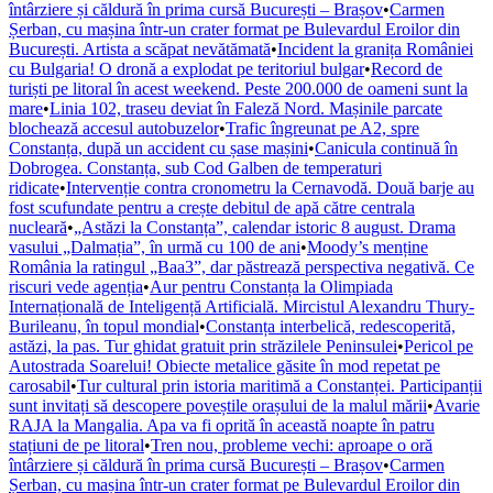
întârziere și căldură în prima cursă București – Brașov
•
Carmen
Șerban, cu mașina într-un crater format pe Bulevardul Eroilor din
București. Artista a scăpat nevătămată
•
Incident la granița României
cu Bulgaria! O dronă a explodat pe teritoriul bulgar
•
Record de
turiști pe litoral în acest weekend. Peste 200.000 de oameni sunt la
mare
•
Linia 102, traseu deviat în Faleză Nord. Mașinile parcate
blochează accesul autobuzelor
•
Trafic îngreunat pe A2, spre
Constanța, după un accident cu șase mașini
•
Canicula continuă în
Dobrogea. Constanța, sub Cod Galben de temperaturi
ridicate
•
Intervenție contra cronometru la Cernavodă. Două barje au
fost scufundate pentru a crește debitul de apă către centrala
nucleară
•
„Astăzi la Constanța”, calendar istoric 8 august. Drama
vasului „Dalmația”, în urmă cu 100 de ani
•
Moody’s menține
România la ratingul „Baa3”, dar păstrează perspectiva negativă. Ce
riscuri vede agenția
•
Aur pentru Constanța la Olimpiada
Internațională de Inteligență Artificială. Mircistul Alexandru Thury-
Burileanu, în topul mondial
•
Constanța interbelică, redescoperită,
astăzi, la pas. Tur ghidat gratuit prin străzilele Peninsulei
•
Pericol pe
Autostrada Soarelui! Obiecte metalice găsite în mod repetat pe
carosabil
•
Tur cultural prin istoria maritimă a Constanței. Participanții
sunt invitați să descopere poveștile orașului de la malul mării
•
Avarie
RAJA la Mangalia. Apa va fi oprită în această noapte în patru
stațiuni de pe litoral
•
Tren nou, probleme vechi: aproape o oră
întârziere și căldură în prima cursă București – Brașov
•
Carmen
Șerban, cu mașina într-un crater format pe Bulevardul Eroilor din