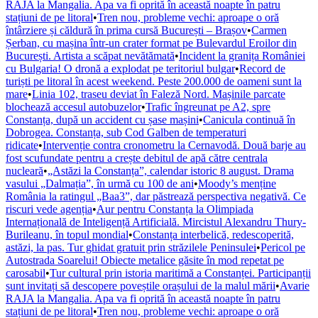
RAJA la Mangalia. Apa va fi oprită în această noapte în patru
stațiuni de pe litoral
•
Tren nou, probleme vechi: aproape o oră
întârziere și căldură în prima cursă București – Brașov
•
Carmen
Șerban, cu mașina într-un crater format pe Bulevardul Eroilor din
București. Artista a scăpat nevătămată
•
Incident la granița României
cu Bulgaria! O dronă a explodat pe teritoriul bulgar
•
Record de
turiști pe litoral în acest weekend. Peste 200.000 de oameni sunt la
mare
•
Linia 102, traseu deviat în Faleză Nord. Mașinile parcate
blochează accesul autobuzelor
•
Trafic îngreunat pe A2, spre
Constanța, după un accident cu șase mașini
•
Canicula continuă în
Dobrogea. Constanța, sub Cod Galben de temperaturi
ridicate
•
Intervenție contra cronometru la Cernavodă. Două barje au
fost scufundate pentru a crește debitul de apă către centrala
nucleară
•
„Astăzi la Constanța”, calendar istoric 8 august. Drama
vasului „Dalmația”, în urmă cu 100 de ani
•
Moody’s menține
România la ratingul „Baa3”, dar păstrează perspectiva negativă. Ce
riscuri vede agenția
•
Aur pentru Constanța la Olimpiada
Internațională de Inteligență Artificială. Mircistul Alexandru Thury-
Burileanu, în topul mondial
•
Constanța interbelică, redescoperită,
astăzi, la pas. Tur ghidat gratuit prin străzilele Peninsulei
•
Pericol pe
Autostrada Soarelui! Obiecte metalice găsite în mod repetat pe
carosabil
•
Tur cultural prin istoria maritimă a Constanței. Participanții
sunt invitați să descopere poveștile orașului de la malul mării
•
Avarie
RAJA la Mangalia. Apa va fi oprită în această noapte în patru
stațiuni de pe litoral
•
Tren nou, probleme vechi: aproape o oră