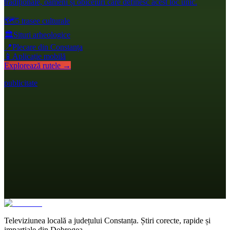
tradiționale, oameni și obiceiuri care definesc acest loc unic.
🗺️
5 trasee culturale
🏛️
Situri arheologice
📍
Plecare din Constanța
📱
Aplicație mobilă
Explorează rutele →
publicitate
Televiziunea locală a județului Constanța. Știri corecte, rapide și
imparțiale din Dobrogea.