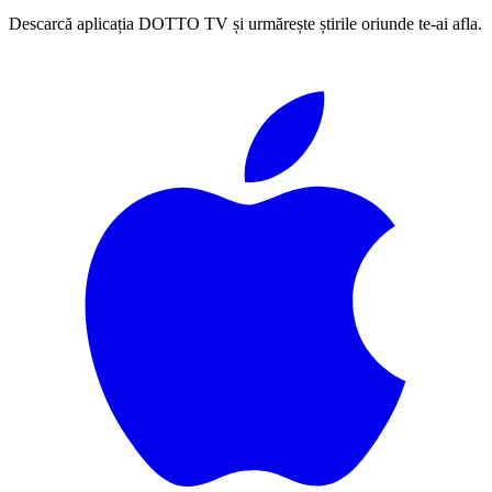
Descarcă aplicația DOTTO TV și urmărește știrile oriunde te-ai afla.