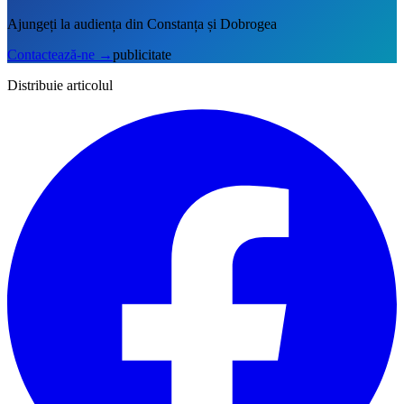
Ajungeți la audiența din Constanța și Dobrogea
Contactează-ne
→
publicitate
Distribuie articolul