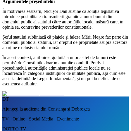
Argumentele președintelui
În motivarea sesizării, Nicușor Dan susține că soluția legislativă
introduce posibilitatea transmiterii gratuite a unor bunuri din
domeniul public al statului către autoritățile locale, măsură care, în
opinia sa, contravine prevederilor constituționale.
Șeful statului subliniază că plajele și faleza Mării Negre fac parte din
domeniul public al statului, iar dreptul de proprietate asupra acestora
aparține exclusiv statului român.
În acest context, atribuirea gratuită a unor astfel de bunuri este
permisă de Constituție doar în anumite condiții. Potrivit
președintelui, autoritățile administrației publice locale nu se
încadrează în categoria instituțiilor de utilitate publică, așa cum este
aceasta definită de Legea fundamentală, și nu pot beneficia de o
asemenea atribuire.
DT
Ajungeți la audiența din Constanța și Dobrogea
TV · Online · Social Media · Evenimente
DOTTO TV