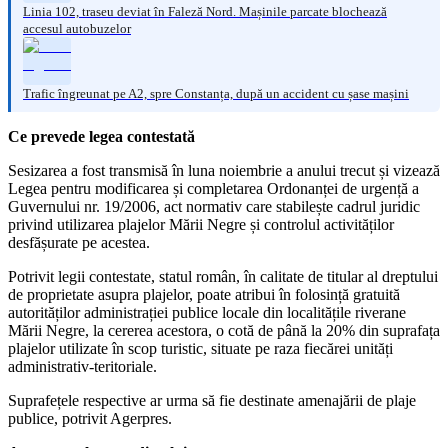
Linia 102, traseu deviat în Faleză Nord. Mașinile parcate blochează
accesul autobuzelor
Trafic îngreunat pe A2, spre Constanța, după un accident cu șase mașini
Ce prevede legea contestată
Sesizarea a fost transmisă în luna noiembrie a anului trecut și vizează
Legea pentru modificarea și completarea Ordonanței de urgență a
Guvernului nr. 19/2006, act normativ care stabilește cadrul juridic
privind utilizarea plajelor Mării Negre și controlul activităților
desfășurate pe acestea.
Potrivit legii contestate, statul român, în calitate de titular al dreptului
de proprietate asupra plajelor, poate atribui în folosință gratuită
autorităților administrației publice locale din localitățile riverane
Mării Negre, la cererea acestora, o cotă de până la 20% din suprafața
plajelor utilizate în scop turistic, situate pe raza fiecărei unități
administrativ-teritoriale.
Suprafețele respective ar urma să fie destinate amenajării de plaje
publice, potrivit Agerpres.