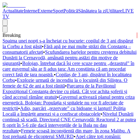
Actualitate
Interne
Externe
Sport
Politică
Sănătatea la zi
Utilitare
LIVE
TV
Breaking
Spaima unei nopți s-a încheiat cu bucurie: copilul de 3 ani dispărut
la Corbu a fost găsit
•
Fără apă pe mai multe străzi din Constanța –
consumatorii afectați
•
Scufundarea barjelor pentru creșterea debitului
Dunării la Cernavodă, amânată pentru astăzi din motive de
siguranță
•
Bolojan, întrebat dacă îşi cere scuze pentru „dezastrul” în
care guvernul său ar fi adus ţara: Am conştiinţa că am procedat
corect faţă de ţara noastră.
•
Copilaș de 3 ani, dispărut în localitatea
Corbu
•
Explozie urmată de incendiu la o locuință din Siliștea. O
femeie de 62 de ani a fost rănită
•
Parcarea de la Pavilionul
Expozițional Constanța devine cu plată. Cât vor achita șoferii și
când accesul rămâne gratuit
•
Guvernul activează planul pentru criza
energetică. Bolojan: Populația și spitalele nu vor fi afectate de
restricții
•
Adio, parcări „rezervate” cu bidoane și lanțuri! Poliția
Locală a împărțit amenzi și a confiscat obstacolele
•
Nivelul Dunării
continuă să scadă. Directorul CNE Cernavodă: Reactorul 2 ar putea
fi oprit în 5-6 zile dacă intervențiile de la Bala nu dau
rezultate
•
Femeie scoasă inconștientă din mare, în zona Malibu. A
fost preluată de elicopterul SMURD
•
Apel către toți românii: