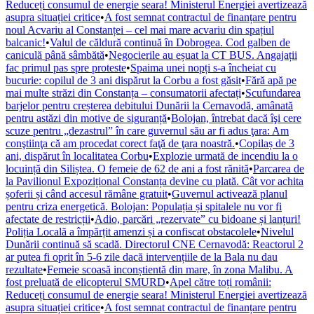
Reduceți consumul de energie seara! Ministerul Energiei avertizează
asupra situației critice
•
A fost semnat contractul de finanțare pentru
noul Acvariu al Constanței – cel mai mare acvariu din spațiul
balcanic!
•
Valul de căldură continuă în Dobrogea. Cod galben de
caniculă până sâmbătă
•
Negocierile au eșuat la CT BUS. Angajații
fac primul pas spre proteste
•
Spaima unei nopți s-a încheiat cu
bucurie: copilul de 3 ani dispărut la Corbu a fost găsit
•
Fără apă pe
mai multe străzi din Constanța – consumatorii afectați
•
Scufundarea
barjelor pentru creșterea debitului Dunării la Cernavodă, amânată
pentru astăzi din motive de siguranță
•
Bolojan, întrebat dacă îşi cere
scuze pentru „dezastrul” în care guvernul său ar fi adus ţara: Am
conştiinţa că am procedat corect faţă de ţara noastră.
•
Copilaș de 3
ani, dispărut în localitatea Corbu
•
Explozie urmată de incendiu la o
locuință din Siliștea. O femeie de 62 de ani a fost rănită
•
Parcarea de
la Pavilionul Expozițional Constanța devine cu plată. Cât vor achita
șoferii și când accesul rămâne gratuit
•
Guvernul activează planul
pentru criza energetică. Bolojan: Populația și spitalele nu vor fi
afectate de restricții
•
Adio, parcări „rezervate” cu bidoane și lanțuri!
Poliția Locală a împărțit amenzi și a confiscat obstacolele
•
Nivelul
Dunării continuă să scadă. Directorul CNE Cernavodă: Reactorul 2
ar putea fi oprit în 5-6 zile dacă intervențiile de la Bala nu dau
rezultate
•
Femeie scoasă inconștientă din mare, în zona Malibu. A
fost preluată de elicopterul SMURD
•
Apel către toți românii:
Reduceți consumul de energie seara! Ministerul Energiei avertizează
asupra situației critice
•
A fost semnat contractul de finanțare pentru