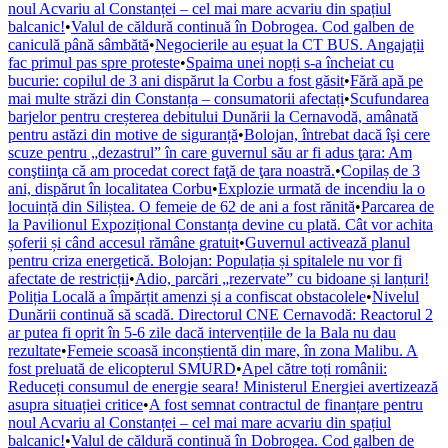
noul Acvariu al Constanței – cel mai mare acvariu din spațiul
balcanic!
•
Valul de căldură continuă în Dobrogea. Cod galben de
caniculă până sâmbătă
•
Negocierile au eșuat la CT BUS. Angajații
fac primul pas spre proteste
•
Spaima unei nopți s-a încheiat cu
bucurie: copilul de 3 ani dispărut la Corbu a fost găsit
•
Fără apă pe
mai multe străzi din Constanța – consumatorii afectați
•
Scufundarea
barjelor pentru creșterea debitului Dunării la Cernavodă, amânată
pentru astăzi din motive de siguranță
•
Bolojan, întrebat dacă îşi cere
scuze pentru „dezastrul” în care guvernul său ar fi adus ţara: Am
conştiinţa că am procedat corect faţă de ţara noastră.
•
Copilaș de 3
ani, dispărut în localitatea Corbu
•
Explozie urmată de incendiu la o
locuință din Siliștea. O femeie de 62 de ani a fost rănită
•
Parcarea de
la Pavilionul Expozițional Constanța devine cu plată. Cât vor achita
șoferii și când accesul rămâne gratuit
•
Guvernul activează planul
pentru criza energetică. Bolojan: Populația și spitalele nu vor fi
afectate de restricții
•
Adio, parcări „rezervate” cu bidoane și lanțuri!
Poliția Locală a împărțit amenzi și a confiscat obstacolele
•
Nivelul
Dunării continuă să scadă. Directorul CNE Cernavodă: Reactorul 2
ar putea fi oprit în 5-6 zile dacă intervențiile de la Bala nu dau
rezultate
•
Femeie scoasă inconștientă din mare, în zona Malibu. A
fost preluată de elicopterul SMURD
•
Apel către toți românii:
Reduceți consumul de energie seara! Ministerul Energiei avertizează
asupra situației critice
•
A fost semnat contractul de finanțare pentru
noul Acvariu al Constanței – cel mai mare acvariu din spațiul
balcanic!
•
Valul de căldură continuă în Dobrogea. Cod galben de