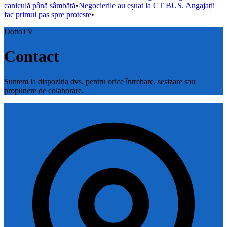
caniculă până sâmbătă
•
Negocierile au eșuat la CT BUS. Angajații
fac primul pas spre proteste
•
DottoTV
Contact
Suntem la dispoziția dvs. pentru orice întrebare, sesizare sau
propunere de colaborare.