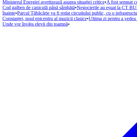
Ministerul Energiei avertizează asupra situației critice
•
A fost semnat co
Cod galben de caniculă până sâmbătă
•
Negocierile au eșuat la CT BUS
înainte
•
Parcul Tăbăcărie va fi redat circuitului public, cu o infrastruc
Constanței, noul epicentru al muzicii clasice
•
Ultima zi pentru a vede
Unde vor învăța elevii din toamnă
•