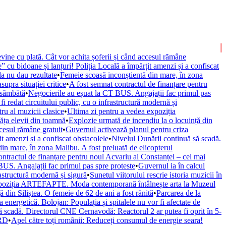
vine cu plată. Cât vor achita șoferii și când accesul rămâne
” cu bidoane și lanțuri! Poliția Locală a împărțit amenzi și a confiscat
la nu dau rezultate
•
Femeie scoasă inconștientă din mare, în zona
upra situației critice
•
A fost semnat contractul de finanțare pentru
 sâmbătă
•
Negocierile au eșuat la CT BUS. Angajații fac primul pas
fi redat circuitului public, cu o infrastructură modernă și
ru al muzicii clasice
•
Ultima zi pentru a vedea expoziția
văța elevii din toamnă
•
Explozie urmată de incendiu la o locuință din
ccesul rămâne gratuit
•
Guvernul activează planul pentru criza
it amenzi și a confiscat obstacolele
•
Nivelul Dunării continuă să scadă.
in mare, în zona Malibu. A fost preluată de elicopterul
ontractul de finanțare pentru noul Acvariu al Constanței – cel mai
BUS. Angajații fac primul pas spre proteste
•
Guvernul ia în calcul
rastructură modernă și sigură
•
Sunetul viitorului rescrie istoria muzicii în
xpoziția ARTEFAPTE. Moda contemporană întâlnește arta la Muzeul
 din Siliștea. O femeie de 62 de ani a fost rănită
•
Parcarea de la
 energetică. Bolojan: Populația și spitalele nu vor fi afectate de
ă scadă. Directorul CNE Cernavodă: Reactorul 2 ar putea fi oprit în 5-
URD
•
Apel către toți românii: Reduceți consumul de energie seara!