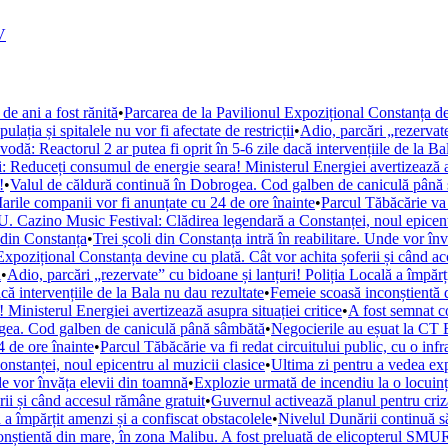
V
de ani a fost rănită
•
Parcarea de la Pavilionul Expozițional Constanța de
ația și spitalele nu vor fi afectate de restricții
•
Adio, parcări „rezervate
ă: Reactorul 2 ar putea fi oprit în 5-6 zile dacă intervențiile de la Ba
i: Reduceți consumul de energie seara! Ministerul Energiei avertizează as
!
•
Valul de căldură continuă în Dobrogea. Cod galben de caniculă până
arile companii vor fi anunțate cu 24 de ore înainte
•
Parcul Tăbăcărie va 
. Cazino Music Festival: Clădirea legendară a Constanței, noul epicent
din Constanța
•
Trei școli din Constanța intră în reabilitare. Unde vor în
Expozițional Constanța devine cu plată. Cât vor achita șoferii și când a
i
•
Adio, parcări „rezervate” cu bidoane și lanțuri! Poliția Locală a împărț
ă intervențiile de la Bala nu dau rezultate
•
Femeie scoasă inconștientă d
Ministerul Energiei avertizează asupra situației critice
•
A fost semnat c
ogea. Cod galben de caniculă până sâmbătă
•
Negocierile au eșuat la CT 
 de ore înainte
•
Parcul Tăbăcărie va fi redat circuitului public, cu o inf
tanței, noul epicentru al muzicii clasice
•
Ultima zi pentru a vedea e
nde vor învăța elevii din toamnă
•
Explozie urmată de incendiu la o locuință
rii și când accesul rămâne gratuit
•
Guvernul activează planul pentru criza
 a împărțit amenzi și a confiscat obstacolele
•
Nivelul Dunării continuă s
nștientă din mare, în zona Malibu. A fost preluată de elicopterul SM