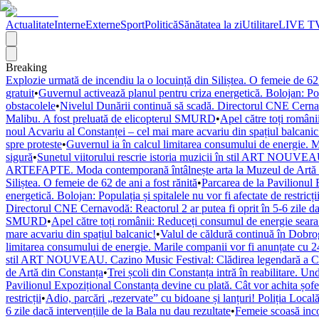
Actualitate
Interne
Externe
Sport
Politică
Sănătatea la zi
Utilitare
LIVE T
Breaking
Explozie urmată de incendiu la o locuință din Siliștea. O femeie de 62 
gratuit
•
Guvernul activează planul pentru criza energetică. Bolojan: Popul
obstacolele
•
Nivelul Dunării continuă să scadă. Directorul CNE Cernavod
Malibu. A fost preluată de elicopterul SMURD
•
Apel către toți români
noul Acvariu al Constanței – cel mai mare acvariu din spațiul balcanic
spre proteste
•
Guvernul ia în calcul limitarea consumului de energie. M
sigură
•
Sunetul viitorului rescrie istoria muzicii în stil ART NOUVEAU
ARTEFAPTE. Moda contemporană întâlnește arta la Muzeul de Artă 
Siliștea. O femeie de 62 de ani a fost rănită
•
Parcarea de la Pavilionul 
energetică. Bolojan: Populația și spitalele nu vor fi afectate de restricți
Directorul CNE Cernavodă: Reactorul 2 ar putea fi oprit în 5-6 zile dac
SMURD
•
Apel către toți românii: Reduceți consumul de energie seara! 
mare acvariu din spațiul balcanic!
•
Valul de căldură continuă în Dobr
limitarea consumului de energie. Marile companii vor fi anunțate cu 24
stil ART NOUVEAU. Cazino Music Festival: Clădirea legendară a Cons
de Artă din Constanța
•
Trei școli din Constanța intră în reabilitare. U
Pavilionul Expozițional Constanța devine cu plată. Cât vor achita șofe
restricții
•
Adio, parcări „rezervate” cu bidoane și lanțuri! Poliția Locală
6 zile dacă intervențiile de la Bala nu dau rezultate
•
Femeie scoasă inco