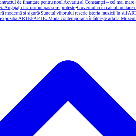
ntractul de finanțare pentru noul Acvariu al Constanței – cel mai mare a
. Angajații fac primul pas spre proteste
•
Guvernul ia în calcul limitare
tură modernă și sigură
•
Sunetul viitorului rescrie istoria muzicii în st
a expoziția ARTEFAPTE. Moda contemporană întâlnește arta la Muzeul 