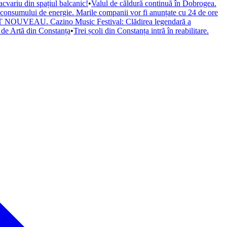
cvariu din spațiul balcanic!
•
Valul de căldură continuă în Dobrogea.
a consumului de energie. Marile companii vor fi anunțate cu 24 de ore
il ART NOUVEAU. Cazino Music Festival: Clădirea legendară a
de Artă din Constanța
•
Trei școli din Constanța intră în reabilitare.