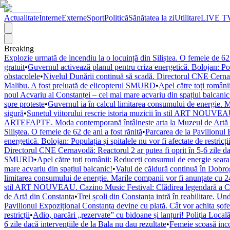
Actualitate
Interne
Externe
Sport
Politică
Sănătatea la zi
Utilitare
LIVE T
Breaking
Explozie urmată de incendiu la o locuință din Siliștea. O femeie de 62 
gratuit
•
Guvernul activează planul pentru criza energetică. Bolojan: Popul
obstacolele
•
Nivelul Dunării continuă să scadă. Directorul CNE Cernavod
Malibu. A fost preluată de elicopterul SMURD
•
Apel către toți români
noul Acvariu al Constanței – cel mai mare acvariu din spațiul balcanic
spre proteste
•
Guvernul ia în calcul limitarea consumului de energie. M
sigură
•
Sunetul viitorului rescrie istoria muzicii în stil ART NOUVEAU
ARTEFAPTE. Moda contemporană întâlnește arta la Muzeul de Artă 
Siliștea. O femeie de 62 de ani a fost rănită
•
Parcarea de la Pavilionul 
energetică. Bolojan: Populația și spitalele nu vor fi afectate de restricți
Directorul CNE Cernavodă: Reactorul 2 ar putea fi oprit în 5-6 zile dac
SMURD
•
Apel către toți românii: Reduceți consumul de energie seara! 
mare acvariu din spațiul balcanic!
•
Valul de căldură continuă în Dobr
limitarea consumului de energie. Marile companii vor fi anunțate cu 24
stil ART NOUVEAU. Cazino Music Festival: Clădirea legendară a Cons
de Artă din Constanța
•
Trei școli din Constanța intră în reabilitare. U
Pavilionul Expozițional Constanța devine cu plată. Cât vor achita șofe
restricții
•
Adio, parcări „rezervate” cu bidoane și lanțuri! Poliția Locală
6 zile dacă intervențiile de la Bala nu dau rezultate
•
Femeie scoasă inco