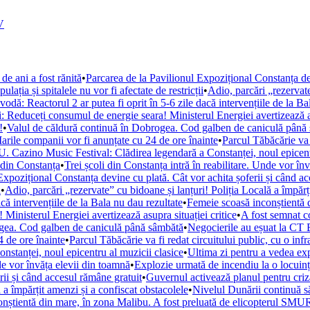
V
de ani a fost rănită
•
Parcarea de la Pavilionul Expozițional Constanța de
ația și spitalele nu vor fi afectate de restricții
•
Adio, parcări „rezervate
ă: Reactorul 2 ar putea fi oprit în 5-6 zile dacă intervențiile de la Ba
i: Reduceți consumul de energie seara! Ministerul Energiei avertizează as
!
•
Valul de căldură continuă în Dobrogea. Cod galben de caniculă până
arile companii vor fi anunțate cu 24 de ore înainte
•
Parcul Tăbăcărie va 
. Cazino Music Festival: Clădirea legendară a Constanței, noul epicent
din Constanța
•
Trei școli din Constanța intră în reabilitare. Unde vor în
Expozițional Constanța devine cu plată. Cât vor achita șoferii și când a
i
•
Adio, parcări „rezervate” cu bidoane și lanțuri! Poliția Locală a împărț
ă intervențiile de la Bala nu dau rezultate
•
Femeie scoasă inconștientă d
Ministerul Energiei avertizează asupra situației critice
•
A fost semnat c
ogea. Cod galben de caniculă până sâmbătă
•
Negocierile au eșuat la CT 
 de ore înainte
•
Parcul Tăbăcărie va fi redat circuitului public, cu o inf
tanței, noul epicentru al muzicii clasice
•
Ultima zi pentru a vedea e
nde vor învăța elevii din toamnă
•
Explozie urmată de incendiu la o locuință
rii și când accesul rămâne gratuit
•
Guvernul activează planul pentru criza
 a împărțit amenzi și a confiscat obstacolele
•
Nivelul Dunării continuă s
nștientă din mare, în zona Malibu. A fost preluată de elicopterul SM