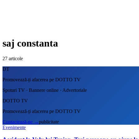
saj constanta
27
articole
DT
Promovează-ți afacerea pe DOTTO TV
Spoturi TV · Bannere online · Advertoriale
DOTTO TV
Promovează-ți afacerea pe DOTTO TV
Contactează-ne
→
publicitate
Evenimente