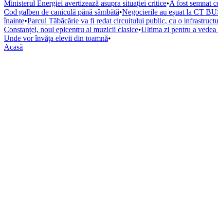
Ministerul Energiei avertizează asupra situației critice
•
A fost semnat co
Cod galben de caniculă până sâmbătă
•
Negocierile au eșuat la CT BUS
înainte
•
Parcul Tăbăcărie va fi redat circuitului public, cu o infrastruc
Constanței, noul epicentru al muzicii clasice
•
Ultima zi pentru a vede
Unde vor învăța elevii din toamnă
•
Acasă