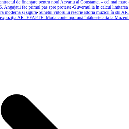
ntractul de finanțare pentru noul Acvariu al Constanței – cel mai mare a
. Angajații fac primul pas spre proteste
•
Guvernul ia în calcul limitare
tură modernă și sigură
•
Sunetul viitorului rescrie istoria muzicii în st
a expoziția ARTEFAPTE. Moda contemporană întâlnește arta la Muzeul 