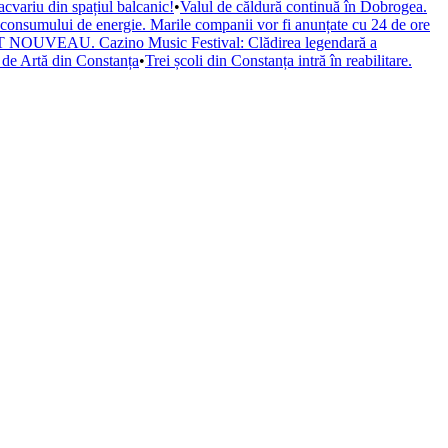
cvariu din spațiul balcanic!
•
Valul de căldură continuă în Dobrogea.
a consumului de energie. Marile companii vor fi anunțate cu 24 de ore
il ART NOUVEAU. Cazino Music Festival: Clădirea legendară a
de Artă din Constanța
•
Trei școli din Constanța intră în reabilitare.