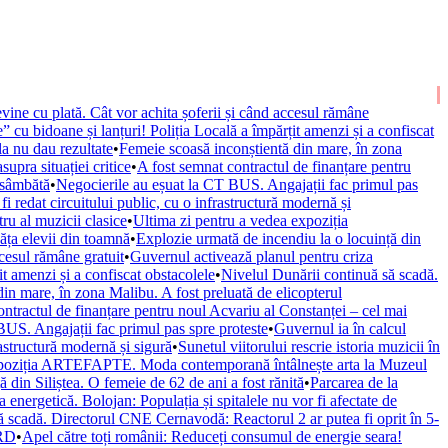
vine cu plată. Cât vor achita șoferii și când accesul rămâne
” cu bidoane și lanțuri! Poliția Locală a împărțit amenzi și a confiscat
la nu dau rezultate
•
Femeie scoasă inconștientă din mare, în zona
upra situației critice
•
A fost semnat contractul de finanțare pentru
 sâmbătă
•
Negocierile au eșuat la CT BUS. Angajații fac primul pas
fi redat circuitului public, cu o infrastructură modernă și
ru al muzicii clasice
•
Ultima zi pentru a vedea expoziția
văța elevii din toamnă
•
Explozie urmată de incendiu la o locuință din
ccesul rămâne gratuit
•
Guvernul activează planul pentru criza
it amenzi și a confiscat obstacolele
•
Nivelul Dunării continuă să scadă.
in mare, în zona Malibu. A fost preluată de elicopterul
ontractul de finanțare pentru noul Acvariu al Constanței – cel mai
BUS. Angajații fac primul pas spre proteste
•
Guvernul ia în calcul
rastructură modernă și sigură
•
Sunetul viitorului rescrie istoria muzicii în
xpoziția ARTEFAPTE. Moda contemporană întâlnește arta la Muzeul
 din Siliștea. O femeie de 62 de ani a fost rănită
•
Parcarea de la
 energetică. Bolojan: Populația și spitalele nu vor fi afectate de
ă scadă. Directorul CNE Cernavodă: Reactorul 2 ar putea fi oprit în 5-
URD
•
Apel către toți românii: Reduceți consumul de energie seara!