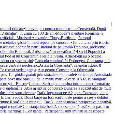
raturi ridicate
•
Intervenție contra cronometru la Cernavodă. Două
 „Dalmația”, în urmă cu 100 de ani
•
Moody’s menține România la
rtificială. Mircistul Alexandru Thury-Burileanu, în topul
e metalice găsite în mod repetat pe carosabil
•
Tur cultural prin istoria
această noapte în patru stațiuni de pe litoral
•
Tren nou, probleme
ilor din București. Artista a scăpat nevătămată
•
David Popovici a
ul Pod al lui Constantin a ieșit la iveală. Arheologii au o ocazie
cident cu șase mașini
•
Canicula continuă în Dobrogea. Constanța, sub
către centrala nucleară
•
„Astăzi la Constanța”, calendar istoric 8
Ce riscuri vede agenția
•
Aur pentru Constanța la Olimpiada
 pas. Tur ghidat gratuit prin străzilele Peninsulei
•
Pericol pe Autostrada
opere poveștile orașului de la malul mării
•
Avarie RAJA la Mangalia.
ucurești – Brașov
•
Carmen Șerban, cu mașina într-un crater format pe
de o săptămână. Abia aştept să concurez
•
Dunărea a scăzut atât de mult
e străzi sunt afectate
•
Trafic îngreunat pe A2, spre Constanța, după
 la Cernavodă. Două barje au fost scufundate pentru a crește debitul
ține România la ratingul „Baa3”, dar păstrează perspectiva negativă.
 topul mondial
•
Constanța interbelică, redescoperită, astăzi, la pas. Tur
storia maritimă a Constanței. Participanții sunt invitați să descopere