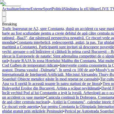
Actualitate
Interne
Externe
Sport
Politică
Sănătatea la zi
Utilitare
LIVE T
Breaking
Trafic îngreunat pe A2, spre Constanța, după un accident cu șase mași
barje au fost scufundate pentru a crește debitul de apă către centrala n
ratingul „Baa3”, dar păstrează perspectiva negativă. Ce riscuri vede a
mondial
•
Constanța interbelică, redescoperită, astăzi, la pas. Tur ghidat
maritimă a Constanței. Participanții sunt invitați să descopere poveștil
vechi: aproape o oră întârziere și căldură în prima cursă București – 
plecat la Europenele de nataţie: Simt adrenalina competiţiei de o săpt
rară
•
Avarie RAJA în zona Hotelului Malibu din Constanța. Mai multe s
Cod Galben de temperaturi ridicate
•
Intervenție contra cronometru la C
august. Drama vasului „Dalmația”, în urmă cu 100 de ani
•
Moody’s men
Internațională de Inteligență Artificială. Mircistul Alexandru Thury-B
Soarelui! Obiecte metalice găsite în mod repetat pe carosabil
•
Tur cultu
Apa va fi oprită în această noapte în patru stațiuni de pe litoral
•
Tren no
Bulevardul Eroilor din București. Artista a scăpat nevătămată
•
David P
încât vechiul Pod al lui Constantin a ieșit la iveală. Arheologii au o oc
un accident cu șase mașini
•
Canicula continuă în Dobrogea. Constanța
de apă către centrala nucleară
•
„Astăzi la Constanța”, calendar istoric
Ce riscuri vede agenția
•
Aur pentru Constanța la Olimpiada Internațion
ghidat gratuit prin străzilele Peninsulei
•
Pericol pe Autostrada Soarelui!