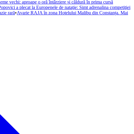
eme vechi: aproape o oră întârziere și căldură în prima cursă
opovici a plecat la Europenele de nataţie: Simt adrenalina competiţiei
azie rară
•
Avarie RAJA în zona Hotelului Malibu din Constanța. Mai