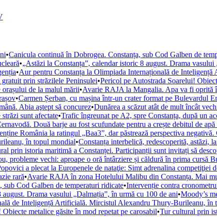
V
ni
•
Canicula continuă în Dobrogea. Constanța, sub Cod Galben de tempe
ucleară
•
„Astăzi la Constanța”, calendar istoric 8 august. Drama vasului
genția
•
Aur pentru Constanța la Olimpiada Internațională de Inteligență A
 gratuit prin străzilele Peninsulei
•
Pericol pe Autostrada Soarelui! Obiect
e orașului de la malul mării
•
Avarie RAJA la Mangalia. Apa va fi oprită în 
Brașov
•
Carmen Șerban, cu mașina într-un crater format pe Bulevardul Ero
ămână. Abia aştept să concurez
•
Dunărea a scăzut atât de mult încât vechi
trăzi sunt afectate
•
Trafic îngreunat pe A2, spre Constanța, după un ac
ernavodă. Două barje au fost scufundate pentru a crește debitul de apă 
ține România la ratingul „Baa3”, dar păstrează perspectiva negativă. 
urileanu, în topul mondial
•
Constanța interbelică, redescoperită, astăzi, la
ral prin istoria maritimă a Constanței. Participanții sunt invitați să desc
u, probleme vechi: aproape o oră întârziere și căldură în prima cursă B
opovici a plecat la Europenele de nataţie: Simt adrenalina competiţiei 
azie rară
•
Avarie RAJA în zona Hotelului Malibu din Constanța. Mai mult
, sub Cod Galben de temperaturi ridicate
•
Intervenție contra cronometru
 8 august. Drama vasului „Dalmația”, în urmă cu 100 de ani
•
Moody’s men
ală de Inteligență Artificială. Mircistul Alexandru Thury-Burileanu, în
 Obiecte metalice găsite în mod repetat pe carosabil
•
Tur cultural prin i