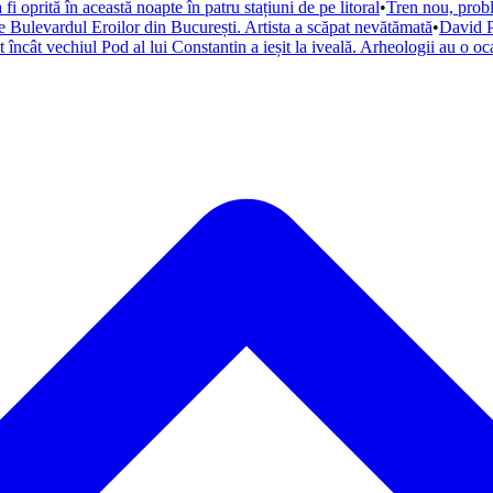
 oprită în această noapte în patru stațiuni de pe litoral
•
Tren nou, probl
 Bulevardul Eroilor din București. Artista a scăpat nevătămată
•
David P
 încât vechiul Pod al lui Constantin a ieșit la iveală. Arheologii au o oc