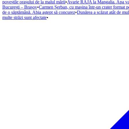
poveștile orașului de la malul mării
•
Avarie RAJA la Mangalia. Apa va fi
București – Brașov
•
Carmen Șerban, cu mașina într-un crater format pe
de o săptămână. Abia aştept să concurez
•
Dunărea a scăzut atât de mult
multe străzi sunt afectate
•