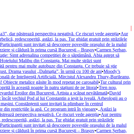
”, dar păstrează perspectiva negativă. Ce riscuri vede agenția
•
Aur
belică, redescoperită, astăzi, la pas. Tur ghidat gratuit prin străzilele
Participanții sunt invitați să descopere poveștile orașului de la malul
rziere și căldură în prima cursă București – Brașov
•
Carmen Șerban,
aţie: Simt adrenalina competiţiei de o săptămână. Abia aştept să
otelului Malibu din Constanța. Mai multe străzi sunt
tă pentru mai multe autobuze din Constanța. Ce trebuie să știe
ugust. Drama vasului „Dalmația”, în urmă cu 100 de ani
•
Moody’s
nală de Inteligență Artificială. Mircistul Alexandru Thury-Burileanu,
! Obiecte metalice găsite în mod repetat pe carosabil
•
Tur cultural prin
ită în această noapte în patru stațiuni de pe litoral
•
Tren nou,
vardul Eroilor din București. Artista a scăpat nevătămată
•
David
încât vechiul Pod al lui Constantin a ieșit la iveală. Arheologii au o
așini. Constănțenii sunt invitați la plimbare în centrul
din restricțiile la apă. Ce program intră în vigoare
•
„Astăzi la
trează perspectiva negativă. Ce riscuri vede agenția
•
Aur pentru
 redescoperită, astăzi, la pas. Tur ghidat gratuit prin străzilele
Participanții sunt invitați să descopere poveștile orașului de la malul
rziere și căldură în prima cursă București – Brașov
•
Carmen Șerban,