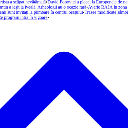
rtista a scăpat nevătămată
•
David Popovici a plecat la Europenele de nat
tin a ieșit la iveală. Arheologii au o ocazie rară
•
Avarie RAJA în zona H
i sunt invitați la plimbare în centrul orașului
•
Trasee modificate sâmbă
Ce program intră în vigoare
•