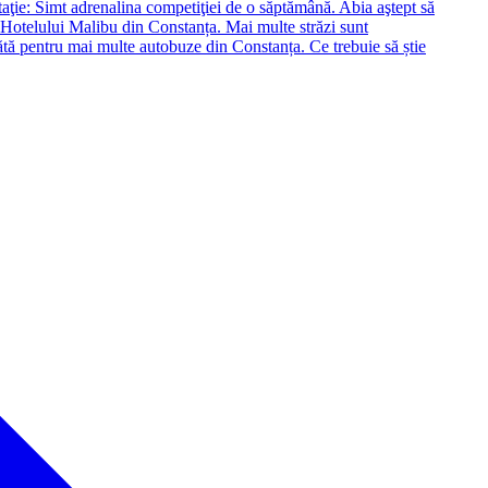
aţie: Simt adrenalina competiţiei de o săptămână. Abia aştept să
otelului Malibu din Constanța. Mai multe străzi sunt
tă pentru mai multe autobuze din Constanța. Ce trebuie să știe