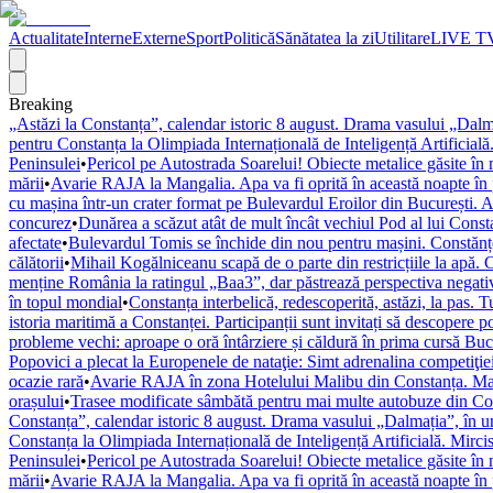
Actualitate
Interne
Externe
Sport
Politică
Sănătatea la zi
Utilitare
LIVE T
Breaking
„Astăzi la Constanța”, calendar istoric 8 august. Drama vasului „Dalm
pentru Constanța la Olimpiada Internațională de Inteligență Artificial
Peninsulei
•
Pericol pe Autostrada Soarelui! Obiecte metalice găsite în 
mării
•
Avarie RAJA la Mangalia. Apa va fi oprită în această noapte în pa
cu mașina într-un crater format pe Bulevardul Eroilor din București. A
concurez
•
Dunărea a scăzut atât de mult încât vechiul Pod al lui Constan
afectate
•
Bulevardul Tomis se închide din nou pentru mașini. Constănțeni
călătorii
•
Mihail Kogălniceanu scapă de o parte din restricțiile la apă. 
menține România la ratingul „Baa3”, dar păstrează perspectiva negativ
în topul mondial
•
Constanța interbelică, redescoperită, astăzi, la pas. Tu
istoria maritimă a Constanței. Participanții sunt invitați să descopere p
probleme vechi: aproape o oră întârziere și căldură în prima cursă Bu
Popovici a plecat la Europenele de nataţie: Simt adrenalina competiţi
ocazie rară
•
Avarie RAJA în zona Hotelului Malibu din Constanța. Mai 
orașului
•
Trasee modificate sâmbătă pentru mai multe autobuze din Const
Constanța”, calendar istoric 8 august. Drama vasului „Dalmația”, în 
Constanța la Olimpiada Internațională de Inteligență Artificială. Mirc
Peninsulei
•
Pericol pe Autostrada Soarelui! Obiecte metalice găsite în 
mării
•
Avarie RAJA la Mangalia. Apa va fi oprită în această noapte în pa