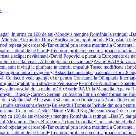
V
ația”, în urmă cu 100 de ani
•
Moody’s menține România la ratingul „Baa3
ă. Mircistul Alexandru Thury-Burileanu, în topul mondial
•
Constanța inter
mod repetat pe carosabil
•
Tur cultural prin istoria maritimă a Constanței. 
tru stațiuni de pe litoral
•
Tren nou, probleme vechi: aproape o oră întâ
rtista a scăpat nevătămată
•
David Popovici a plecat la Europenele de nat
tin a ieșit la iveală. Arheologii au o ocazie rară
•
Avarie RAJA în zona H
i sunt invitați la plimbare în centrul orașului
•
Trasee modificate sâmbă
Ce program intră în vigoare
•
„Astăzi la Constanța”, calendar istoric 8 a
ă. Ce riscuri vede agenția
•
Aur pentru Constanța la Olimpiada Internațio
r ghidat gratuit prin străzilele Peninsulei
•
Pericol pe Autostrada Soarelui
oveștile orașului de la malul mării
•
Avarie RAJA la Mangalia. Apa va fi opr
curești – Brașov
•
Carmen Șerban, cu mașina într-un crater format pe Bule
ei de o săptămână. Abia aştept să concurez
•
Dunărea a scăzut atât de mult 
multe străzi sunt afectate
•
Bulevardul Tomis se închide din nou pentru m
anța. Ce trebuie să știe călătorii
•
Mihail Kogălniceanu scapă de o parte 
urmă cu 100 de ani
•
Moody’s menține România la ratingul „Baa3”, dar păs
istul Alexandru Thury-Burileanu, în topul mondial
•
Constanța interbelică,
mod repetat pe carosabil
•
Tur cultural prin istoria maritimă a Constanței. 
tru stațiuni de pe litoral
•
Tren nou, probleme vechi: aproape o oră întâ