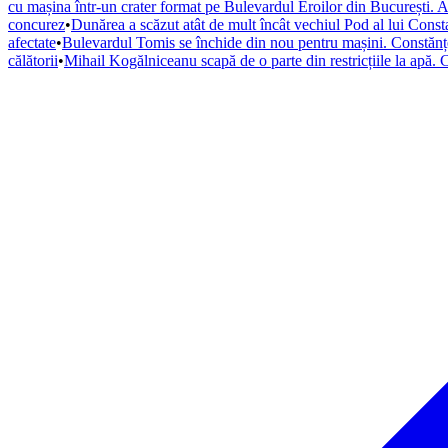
cu mașina într-un crater format pe Bulevardul Eroilor din București. A
concurez
•
Dunărea a scăzut atât de mult încât vechiul Pod al lui Constan
afectate
•
Bulevardul Tomis se închide din nou pentru mașini. Constănțeni
călătorii
•
Mihail Kogălniceanu scapă de o parte din restricțiile la apă. 