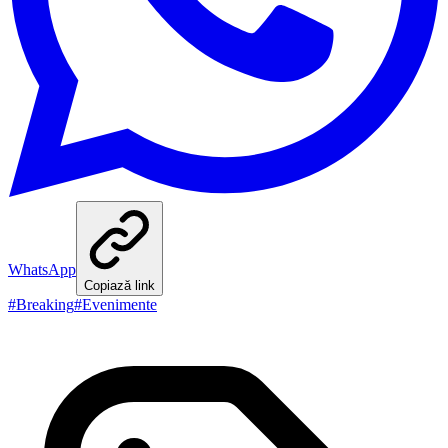
WhatsApp
Copiază link
#
Breaking
#
Evenimente