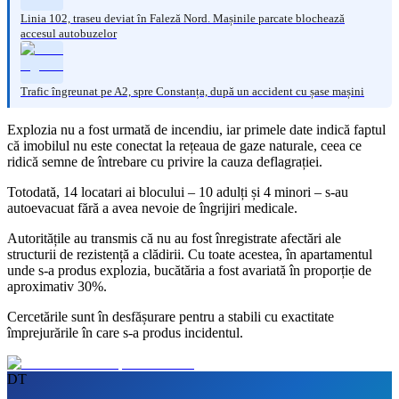
Linia 102, traseu deviat în Faleză Nord. Mașinile parcate blochează
accesul autobuzelor
Trafic îngreunat pe A2, spre Constanța, după un accident cu șase mașini
Explozia nu a fost urmată de incendiu, iar primele date indică faptul
că imobilul nu este conectat la rețeaua de gaze naturale, ceea ce
ridică semne de întrebare cu privire la cauza deflagrației.
Totodată, 14 locatari ai blocului – 10 adulți și 4 minori – s-au
autoevacuat fără a avea nevoie de îngrijiri medicale.
Autoritățile au transmis că nu au fost înregistrate afectări ale
structurii de rezistență a clădirii. Cu toate acestea, în apartamentul
unde s-a produs explozia, bucătăria a fost avariată în proporție de
aproximativ 30%.
Cercetările sunt în desfășurare pentru a stabili cu exactitate
împrejurările în care s-a produs incidentul.
DT