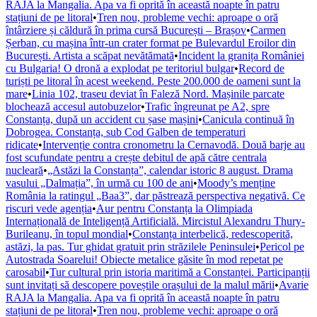
RAJA la Mangalia. Apa va fi oprită în această noapte în patru
stațiuni de pe litoral
•
Tren nou, probleme vechi: aproape o oră
întârziere și căldură în prima cursă București – Brașov
•
Carmen
Șerban, cu mașina într-un crater format pe Bulevardul Eroilor din
București. Artista a scăpat nevătămată
•
Incident la granița României
cu Bulgaria! O dronă a explodat pe teritoriul bulgar
•
Record de
turiști pe litoral în acest weekend. Peste 200.000 de oameni sunt la
mare
•
Linia 102, traseu deviat în Faleză Nord. Mașinile parcate
blochează accesul autobuzelor
•
Trafic îngreunat pe A2, spre
Constanța, după un accident cu șase mașini
•
Canicula continuă în
Dobrogea. Constanța, sub Cod Galben de temperaturi
ridicate
•
Intervenție contra cronometru la Cernavodă. Două barje au
fost scufundate pentru a crește debitul de apă către centrala
nucleară
•
„Astăzi la Constanța”, calendar istoric 8 august. Drama
vasului „Dalmația”, în urmă cu 100 de ani
•
Moody’s menține
România la ratingul „Baa3”, dar păstrează perspectiva negativă. Ce
riscuri vede agenția
•
Aur pentru Constanța la Olimpiada
Internațională de Inteligență Artificială. Mircistul Alexandru Thury-
Burileanu, în topul mondial
•
Constanța interbelică, redescoperită,
astăzi, la pas. Tur ghidat gratuit prin străzilele Peninsulei
•
Pericol pe
Autostrada Soarelui! Obiecte metalice găsite în mod repetat pe
carosabil
•
Tur cultural prin istoria maritimă a Constanței. Participanții
sunt invitați să descopere poveștile orașului de la malul mării
•
Avarie
RAJA la Mangalia. Apa va fi oprită în această noapte în patru
stațiuni de pe litoral
•
Tren nou, probleme vechi: aproape o oră