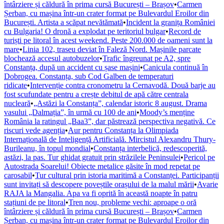
întârziere și căldură în prima cursă București – Brașov
•
Carmen
Șerban, cu mașina într-un crater format pe Bulevardul Eroilor din
București. Artista a scăpat nevătămată
•
Incident la granița României
cu Bulgaria! O dronă a explodat pe teritoriul bulgar
•
Record de
turiști pe litoral în acest weekend. Peste 200.000 de oameni sunt la
mare
•
Linia 102, traseu deviat în Faleză Nord. Mașinile parcate
blochează accesul autobuzelor
•
Trafic îngreunat pe A2, spre
Constanța, după un accident cu șase mașini
•
Canicula continuă în
Dobrogea. Constanța, sub Cod Galben de temperaturi
ridicate
•
Intervenție contra cronometru la Cernavodă. Două barje au
fost scufundate pentru a crește debitul de apă către centrala
nucleară
•
„Astăzi la Constanța”, calendar istoric 8 august. Drama
vasului „Dalmația”, în urmă cu 100 de ani
•
Moody’s menține
România la ratingul „Baa3”, dar păstrează perspectiva negativă. Ce
riscuri vede agenția
•
Aur pentru Constanța la Olimpiada
Internațională de Inteligență Artificială. Mircistul Alexandru Thury-
Burileanu, în topul mondial
•
Constanța interbelică, redescoperită,
astăzi, la pas. Tur ghidat gratuit prin străzilele Peninsulei
•
Pericol pe
Autostrada Soarelui! Obiecte metalice găsite în mod repetat pe
carosabil
•
Tur cultural prin istoria maritimă a Constanței. Participanții
sunt invitați să descopere poveștile orașului de la malul mării
•
Avarie
RAJA la Mangalia. Apa va fi oprită în această noapte în patru
stațiuni de pe litoral
•
Tren nou, probleme vechi: aproape o oră
întârziere și căldură în prima cursă București – Brașov
•
Carmen
Șerban, cu mașina într-un crater format pe Bulevardul Eroilor din