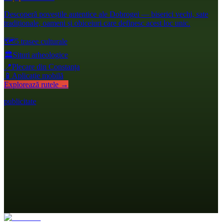
Descoperă poveștile autentice ale Dobrogei — biserici vechi, sate
tradiționale, oameni și obiceiuri care definesc acest loc unic.
🗺️
5 trasee culturale
🏛️
Situri arheologice
📍
Plecare din Constanța
📱
Aplicație mobilă
Explorează rutele →
publicitate