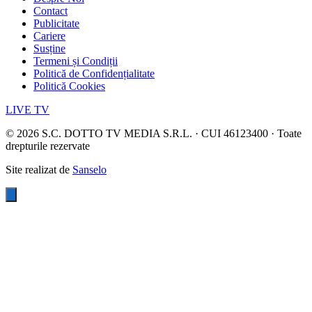
Contact
Publicitate
Cariere
Susține
Termeni și Condiții
Politică de Confidențialitate
Politică Cookies
LIVE TV
©
2026
S.C. DOTTO TV MEDIA S.R.L. · CUI 46123400 · Toate
drepturile rezervate
Site realizat de
Sanselo