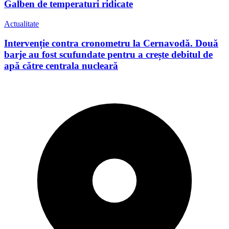
Galben de temperaturi ridicate
Actualitate
Intervenție contra cronometru la Cernavodă. Două
barje au fost scufundate pentru a crește debitul de
apă către centrala nucleară