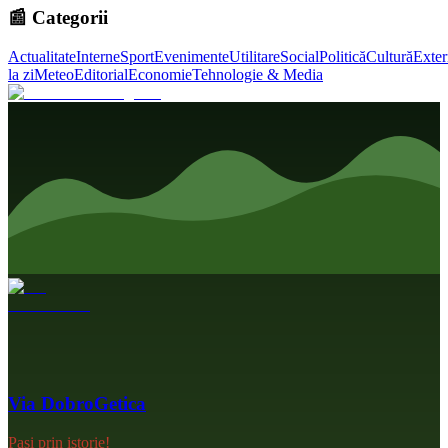
📰 Categorii
Actualitate
Interne
Sport
Evenimente
Utilitare
Social
Politică
Cultură
Exter
la zi
Meteo
Editorial
Economie
Tehnologie & Media
Via DobroGetica
Pași prin istorie!