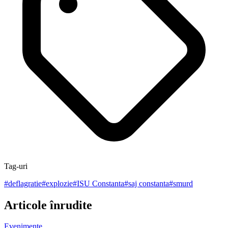
Tag-uri
#
deflagratie
#
explozie
#
ISU Constanta
#
saj constanta
#
smurd
Articole înrudite
Evenimente