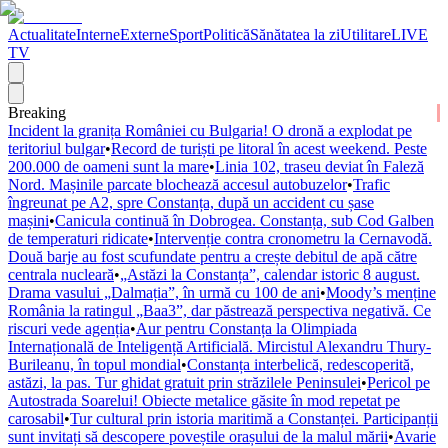
Actualitate
Interne
Externe
Sport
Politică
Sănătatea la zi
Utilitare
LIVE
TV
Breaking
Incident la granița României cu Bulgaria! O dronă a explodat pe
teritoriul bulgar
•
Record de turiști pe litoral în acest weekend. Peste
200.000 de oameni sunt la mare
•
Linia 102, traseu deviat în Faleză
Nord. Mașinile parcate blochează accesul autobuzelor
•
Trafic
îngreunat pe A2, spre Constanța, după un accident cu șase
mașini
•
Canicula continuă în Dobrogea. Constanța, sub Cod Galben
de temperaturi ridicate
•
Intervenție contra cronometru la Cernavodă.
Două barje au fost scufundate pentru a crește debitul de apă către
centrala nucleară
•
„Astăzi la Constanța”, calendar istoric 8 august.
Drama vasului „Dalmația”, în urmă cu 100 de ani
•
Moody’s menține
România la ratingul „Baa3”, dar păstrează perspectiva negativă. Ce
riscuri vede agenția
•
Aur pentru Constanța la Olimpiada
Internațională de Inteligență Artificială. Mircistul Alexandru Thury-
Burileanu, în topul mondial
•
Constanța interbelică, redescoperită,
astăzi, la pas. Tur ghidat gratuit prin străzilele Peninsulei
•
Pericol pe
Autostrada Soarelui! Obiecte metalice găsite în mod repetat pe
carosabil
•
Tur cultural prin istoria maritimă a Constanței. Participanții
sunt invitați să descopere poveștile orașului de la malul mării
•
Avarie