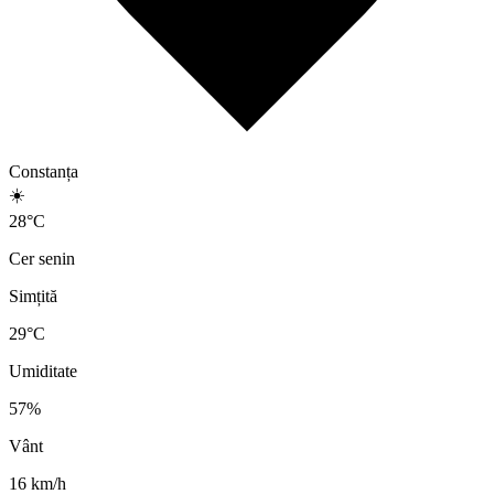
Constanța
☀️
28
°
C
Cer senin
Simțită
29
°C
Umiditate
57
%
Vânt
16
km/h