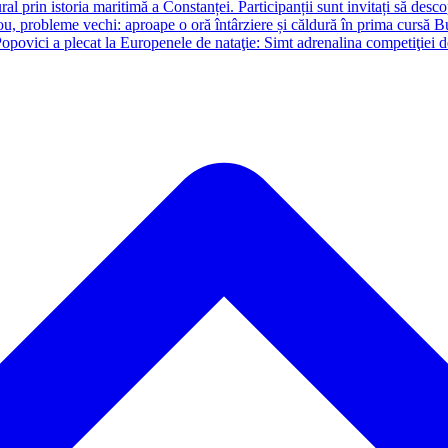
ral prin istoria maritimă a Constanței. Participanții sunt invitați să desc
u, probleme vechi: aproape o oră întârziere și căldură în prima cursă B
opovici a plecat la Europenele de nataţie: Simt adrenalina competiţiei 