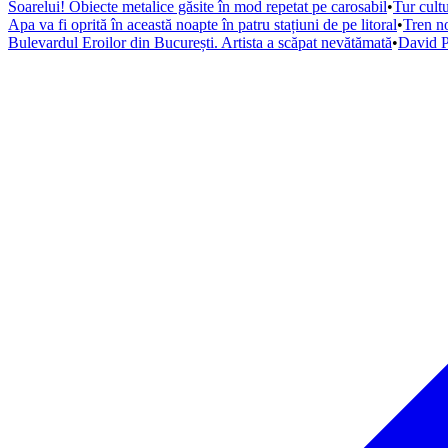
Soarelui! Obiecte metalice găsite în mod repetat pe carosabil
•
Tur cultu
Apa va fi oprită în această noapte în patru stațiuni de pe litoral
•
Tren no
Bulevardul Eroilor din București. Artista a scăpat nevătămată
•
David P