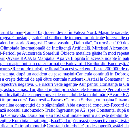
V
 sunt la mare
•
Linia 102, traseu deviat în Faleză Nord. Mașinile parcat
rogea. Constanța, sub Cod Galben de temperaturi ridicate
•
Intervenție 
calendar istoric 8 august. Drama vasului „Dalmația”, în urmă cu 100 de 
Olimpiada Internațională de Inteligență Artificială. Mircistul Alexandr
i
•
Pericol pe Autostrada Soarelui! Obiecte metalice găsite în mod repetat
ării
•
Avarie RAJA la Mangalia. Apa va fi oprită în această noapte în patru
 cu mașina într-un crater format pe Bulevardul Eroilor din București. A
ncurez
•
Record de turiști pe litoral în acest weekend. Peste 200.000 de 
onstanța, după un accident cu șase mașini
•
Canicula continuă în Dobroge
a crește debitul de apă către centrala nucleară
•
„Astăzi la Constanța”, 
spectiva negativă. Ce riscuri vede agenția
•
Aur pentru Constanța la Olim
, astăzi, la pas. Tur ghidat gratuit prin străzilele Peninsulei
•
Pericol pe 
sunt invitați să descopere poveștile orașului de la malul mării
•
Avarie RAJ
ă în prima cursă București – Brașov
•
Carmen Șerban, cu mașina într-un cr
renalina competiţiei de o săptămână. Abia aştept să concurez
•
Record de 
ează accesul autobuzelor
•
Trafic îngreunat pe A2, spre Constanța, după u
 la Cernavodă. Două barje au fost scufundate pentru a crește debitul de 
ține România la ratingul „Baa3”, dar păstrează perspectiva negativă. 
urileanu, în topul mondial
•
Constanța interbelică, redescoperită, astăzi, la