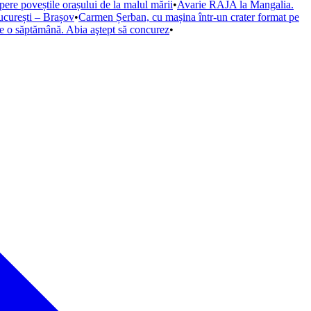
opere poveștile orașului de la malul mării
•
Avarie RAJA la Mangalia.
ucurești – Brașov
•
Carmen Șerban, cu mașina într-un crater format pe
de o săptămână. Abia aştept să concurez
•