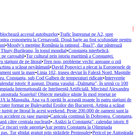
e blochează accesul autobuzelor
•
Trafic îngreunat pe A2, spre
contra cronometru la Cernavodă. Două barje au fost scufundate pentru
ani
•
Moody’s menține România la ratingul „Baa3”, dar păstrează
u Thury-Burileanu, în topul mondial
•
Constanța interbelică,
 pe carosabil
•
Tur cultural prin istoria maritimă a Constanței.
 stațiuni de pe litoral
•
Tren nou, probleme vechi: aproape o oră
rtista a scăpat nevătămată
•
David Popovici a plecat la Europenele de
oameni sunt la mare
•
Linia 102, traseu deviat în Faleză Nord. Mașinile
a. Constanța, sub Cod Galben de temperaturi ridicate
•
Intervenție
calendar istoric 8 august. Drama vasului „Dalmația”, în urmă cu 100
piada Internațională de Inteligență Artificială. Mircistul Alexandru
Autostrada Soarelui! Obiecte metalice găsite în mod repetat pe
A la Mangalia. Apa va fi oprită în această noapte în patru stațiuni de
ater format pe Bulevardul Eroilor din București. Artista a scăpat
turiști pe litoral în acest weekend. Peste 200.000 de oameni sunt la
n accident cu șase mașini
•
Canicula continuă în Dobrogea. Constanța,
apă către centrala nucleară
•
„Astăzi la Constanța”, calendar istoric 8
Ce riscuri vede agenția
•
Aur pentru Constanța la Olimpiada
 pas. Tur ghidat gratuit prin străzilele Peninsulei
•
Pericol pe Autostrada