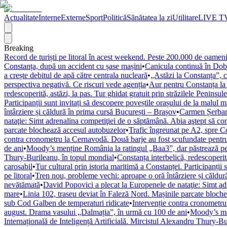
Actualitate
Interne
Externe
Sport
Politică
Sănătatea la zi
Utilitare
LIVE T
Breaking
Record de turiști pe litoral în acest weekend. Peste 200.000 de oameni
Constanța, după un accident cu șase mașini
•
Canicula continuă în Dob
a crește debitul de apă către centrala nucleară
•
„Astăzi la Constanța”, 
perspectiva negativă. Ce riscuri vede agenția
•
Aur pentru Constanța la 
redescoperită, astăzi, la pas. Tur ghidat gratuit prin străzilele Peninsule
Participanții sunt invitați să descopere poveștile orașului de la malul m
întârziere și căldură în prima cursă București – Brașov
•
Carmen Șerban,
nataţie: Simt adrenalina competiţiei de o săptămână. Abia aştept să co
parcate blochează accesul autobuzelor
•
Trafic îngreunat pe A2, spre C
contra cronometru la Cernavodă. Două barje au fost scufundate pentru 
de ani
•
Moody’s menține România la ratingul „Baa3”, dar păstrează per
Thury-Burileanu, în topul mondial
•
Constanța interbelică, redescoperită
carosabil
•
Tur cultural prin istoria maritimă a Constanței. Participanții 
pe litoral
•
Tren nou, probleme vechi: aproape o oră întârziere și căldur
nevătămată
•
David Popovici a plecat la Europenele de nataţie: Simt ad
mare
•
Linia 102, traseu deviat în Faleză Nord. Mașinile parcate bloch
sub Cod Galben de temperaturi ridicate
•
Intervenție contra cronometru
august. Drama vasului „Dalmația”, în urmă cu 100 de ani
•
Moody’s men
Internațională de Inteligență Artificială. Mircistul Alexandru Thury-B