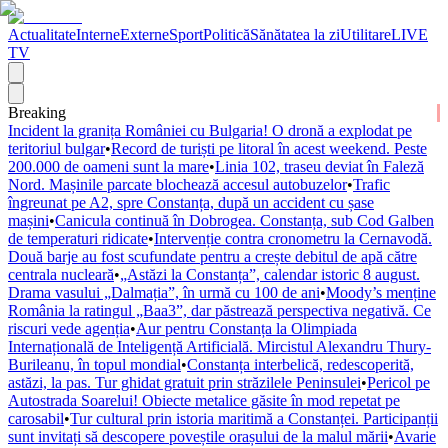
Actualitate
Interne
Externe
Sport
Politică
Sănătatea la zi
Utilitare
LIVE
TV
Breaking
Incident la granița României cu Bulgaria! O dronă a explodat pe
teritoriul bulgar
•
Record de turiști pe litoral în acest weekend. Peste
200.000 de oameni sunt la mare
•
Linia 102, traseu deviat în Faleză
Nord. Mașinile parcate blochează accesul autobuzelor
•
Trafic
îngreunat pe A2, spre Constanța, după un accident cu șase
mașini
•
Canicula continuă în Dobrogea. Constanța, sub Cod Galben
de temperaturi ridicate
•
Intervenție contra cronometru la Cernavodă.
Două barje au fost scufundate pentru a crește debitul de apă către
centrala nucleară
•
„Astăzi la Constanța”, calendar istoric 8 august.
Drama vasului „Dalmația”, în urmă cu 100 de ani
•
Moody’s menține
România la ratingul „Baa3”, dar păstrează perspectiva negativă. Ce
riscuri vede agenția
•
Aur pentru Constanța la Olimpiada
Internațională de Inteligență Artificială. Mircistul Alexandru Thury-
Burileanu, în topul mondial
•
Constanța interbelică, redescoperită,
astăzi, la pas. Tur ghidat gratuit prin străzilele Peninsulei
•
Pericol pe
Autostrada Soarelui! Obiecte metalice găsite în mod repetat pe
carosabil
•
Tur cultural prin istoria maritimă a Constanței. Participanții
sunt invitați să descopere poveștile orașului de la malul mării
•
Avarie