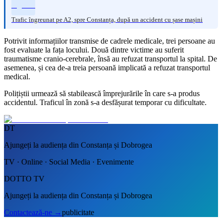
Trafic îngreunat pe A2, spre Constanța, după un accident cu șase mașini
Potrivit informațiilor transmise de cadrele medicale, trei persoane au
fost evaluate la fața locului. Două dintre victime au suferit
traumatisme cranio-cerebrale, însă au refuzat transportul la spital. De
asemenea, și cea de-a treia persoană implicată a refuzat transportul
medical.
Polițiștii urmează să stabilească împrejurările în care s-a produs
accidentul. Traficul în zonă s-a desfășurat temporar cu dificultate.
DT
Ajungeți la audiența din Constanța și Dobrogea
TV · Online · Social Media · Evenimente
DOTTO TV
Ajungeți la audiența din Constanța și Dobrogea
Contactează-ne
→
publicitate