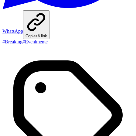
WhatsApp
Copiază link
#
Breaking
#
Evenimente