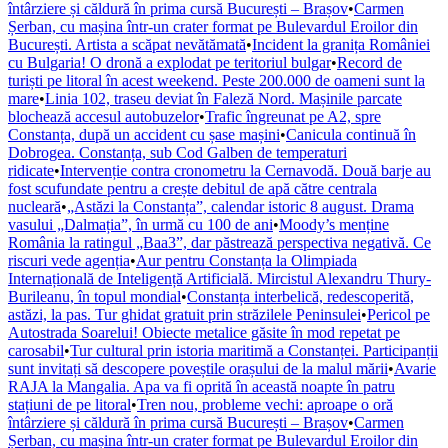
întârziere și căldură în prima cursă București – Brașov
•
Carmen
Șerban, cu mașina într-un crater format pe Bulevardul Eroilor din
București. Artista a scăpat nevătămată
•
Incident la granița României
cu Bulgaria! O dronă a explodat pe teritoriul bulgar
•
Record de
turiști pe litoral în acest weekend. Peste 200.000 de oameni sunt la
mare
•
Linia 102, traseu deviat în Faleză Nord. Mașinile parcate
blochează accesul autobuzelor
•
Trafic îngreunat pe A2, spre
Constanța, după un accident cu șase mașini
•
Canicula continuă în
Dobrogea. Constanța, sub Cod Galben de temperaturi
ridicate
•
Intervenție contra cronometru la Cernavodă. Două barje au
fost scufundate pentru a crește debitul de apă către centrala
nucleară
•
„Astăzi la Constanța”, calendar istoric 8 august. Drama
vasului „Dalmația”, în urmă cu 100 de ani
•
Moody’s menține
România la ratingul „Baa3”, dar păstrează perspectiva negativă. Ce
riscuri vede agenția
•
Aur pentru Constanța la Olimpiada
Internațională de Inteligență Artificială. Mircistul Alexandru Thury-
Burileanu, în topul mondial
•
Constanța interbelică, redescoperită,
astăzi, la pas. Tur ghidat gratuit prin străzilele Peninsulei
•
Pericol pe
Autostrada Soarelui! Obiecte metalice găsite în mod repetat pe
carosabil
•
Tur cultural prin istoria maritimă a Constanței. Participanții
sunt invitați să descopere poveștile orașului de la malul mării
•
Avarie
RAJA la Mangalia. Apa va fi oprită în această noapte în patru
stațiuni de pe litoral
•
Tren nou, probleme vechi: aproape o oră
întârziere și căldură în prima cursă București – Brașov
•
Carmen
Șerban, cu mașina într-un crater format pe Bulevardul Eroilor din