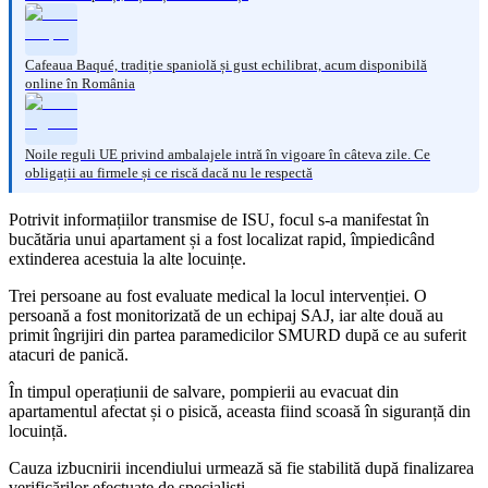
Cafeaua Baqué, tradiție spaniolă și gust echilibrat, acum disponibilă
online în România
Noile reguli UE privind ambalajele intră în vigoare în câteva zile. Ce
obligații au firmele și ce riscă dacă nu le respectă
Potrivit informațiilor transmise de ISU, focul s-a manifestat în
bucătăria unui apartament și a fost localizat rapid, împiedicând
extinderea acestuia la alte locuințe.
Trei persoane au fost evaluate medical la locul intervenției. O
persoană a fost monitorizată de un echipaj SAJ, iar alte două au
primit îngrijiri din partea paramedicilor SMURD după ce au suferit
atacuri de panică.
În timpul operațiunii de salvare, pompierii au evacuat din
apartamentul afectat și o pisică, aceasta fiind scoasă în siguranță din
locuință.
Cauza izbucnirii incendiului urmează să fie stabilită după finalizarea
verificărilor efectuate de specialiști.