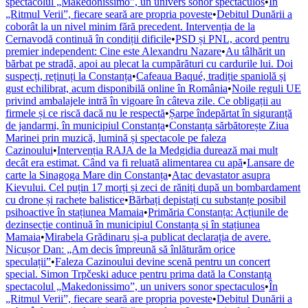
spectacolul „Makedonissimo”, un univers sonor spectaculos
•
În
„Ritmul Verii”, fiecare seară are propria poveste
•
Debitul Dunării a
coborât la un nivel minim fără precedent. Intervenția de la
Cernavodă continuă în condiții dificile
•
PSD și PNL, acord pentru
premier independent: Cine este Alexandru Nazare
•
Au tâlhărit un
bărbat pe stradă, apoi au plecat la cumpărături cu cardurile lui. Doi
suspecți, reținuți la Constanța
•
Cafeaua Baqué, tradiție spaniolă și
gust echilibrat, acum disponibilă online în România
•
Noile reguli UE
privind ambalajele intră în vigoare în câteva zile. Ce obligații au
firmele și ce riscă dacă nu le respectă
•
Șarpe îndepărtat în siguranță
de jandarmi, în municipiul Constanța
•
Constanța sărbătorește Ziua
Marinei prin muzică, lumină și spectacole pe faleza
Cazinoului
•
Intervenția RAJA de la Medgidia durează mai mult
decât era estimat. Când va fi reluată alimentarea cu apă
•
Lansare de
carte la Sinagoga Mare din Constanța
•
Atac devastator asupra
Kievului. Cel puțin 17 morți și zeci de răniți după un bombardament
cu drone și rachete balistice
•
Bărbați depistați cu substanțe posibil
psihoactive în stațiunea Mamaia
•
Primăria Constanța: Acțiunile de
dezinsecție continuă în municipiul Constanța și în stațiunea
Mamaia
•
Mirabela Grădinaru și-a publicat declarația de avere.
Nicușor Dan: „Am decis împreună să înlăturăm orice
speculații”
•
Faleza Cazinoului devine scenă pentru un concert
special. Simon Trpčeski aduce pentru prima dată la Constanța
spectacolul „Makedonissimo”, un univers sonor spectaculos
•
În
„Ritmul Verii”, fiecare seară are propria poveste
•
Debitul Dunării a