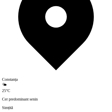
Constanța
🌤️
25
°
C
Cer predominant senin
Simțită