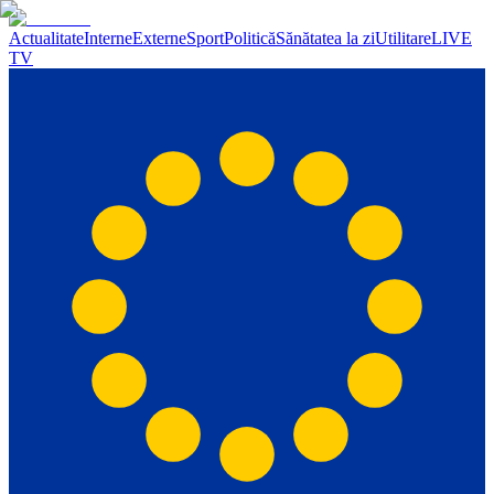
Actualitate
Interne
Externe
Sport
Politică
Sănătatea la zi
Utilitare
LIVE
TV