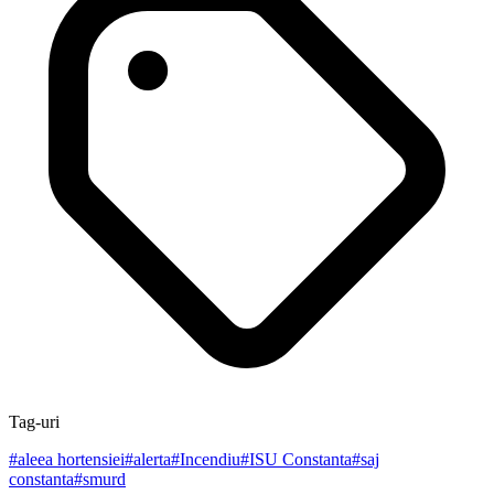
Tag-uri
#
aleea hortensiei
#
alerta
#
Incendiu
#
ISU Constanta
#
saj
constanta
#
smurd