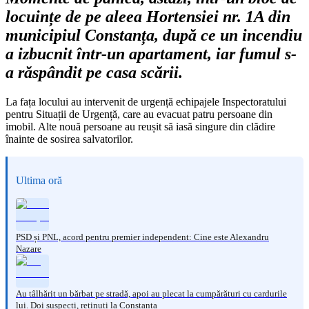
locuințe de pe aleea Hortensiei nr. 1A din
municipiul Constanța, după ce un incendiu
a izbucnit într-un apartament, iar fumul s-
a răspândit pe casa scării.
La fața locului au intervenit de urgență echipajele Inspectoratului
pentru Situații de Urgență, care au evacuat patru persoane din
imobil. Alte nouă persoane au reușit să iasă singure din clădire
înainte de sosirea salvatorilor.
Ultima oră
PSD și PNL, acord pentru premier independent: Cine este Alexandru
Nazare
Au tâlhărit un bărbat pe stradă, apoi au plecat la cumpărături cu cardurile
lui. Doi suspecți, reținuți la Constanța