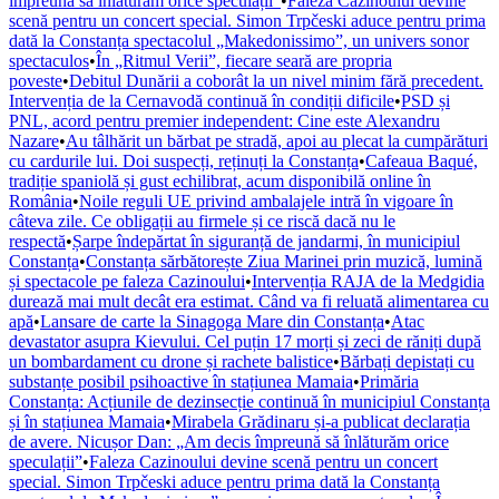
împreună să înlăturăm orice speculații”
•
Faleza Cazinoului devine
scenă pentru un concert special. Simon Trpčeski aduce pentru prima
dată la Constanța spectacolul „Makedonissimo”, un univers sonor
spectaculos
•
În „Ritmul Verii”, fiecare seară are propria
poveste
•
Debitul Dunării a coborât la un nivel minim fără precedent.
Intervenția de la Cernavodă continuă în condiții dificile
•
PSD și
PNL, acord pentru premier independent: Cine este Alexandru
Nazare
•
Au tâlhărit un bărbat pe stradă, apoi au plecat la cumpărături
cu cardurile lui. Doi suspecți, reținuți la Constanța
•
Cafeaua Baqué,
tradiție spaniolă și gust echilibrat, acum disponibilă online în
România
•
Noile reguli UE privind ambalajele intră în vigoare în
câteva zile. Ce obligații au firmele și ce riscă dacă nu le
respectă
•
Șarpe îndepărtat în siguranță de jandarmi, în municipiul
Constanța
•
Constanța sărbătorește Ziua Marinei prin muzică, lumină
și spectacole pe faleza Cazinoului
•
Intervenția RAJA de la Medgidia
durează mai mult decât era estimat. Când va fi reluată alimentarea cu
apă
•
Lansare de carte la Sinagoga Mare din Constanța
•
Atac
devastator asupra Kievului. Cel puțin 17 morți și zeci de răniți după
un bombardament cu drone și rachete balistice
•
Bărbați depistați cu
substanțe posibil psihoactive în stațiunea Mamaia
•
Primăria
Constanța: Acțiunile de dezinsecție continuă în municipiul Constanța
și în stațiunea Mamaia
•
Mirabela Grădinaru și-a publicat declarația
de avere. Nicușor Dan: „Am decis împreună să înlăturăm orice
speculații”
•
Faleza Cazinoului devine scenă pentru un concert
special. Simon Trpčeski aduce pentru prima dată la Constanța