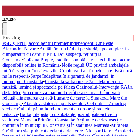
4.5480
Breaking
PSD și PNL, acord pentru premier independent: Cine este
Alexandru Nazare
•
Au tâlhărit un bărbat pe stradă, apoi au plecat la
cumpărături cu cardurile lui. Doi suspecți, reținuți la
Constanța
•
Cafeaua Baqué, tradiție spaniolă și gust echilibrat, acum
disponibilă online în România
•
Noile reguli UE privind ambalajele
intră în vigoare în câteva zile. Ce obligații au firmele și ce riscă dacă
nu le respectă
•
Șarpe îndepărtat în siguranță de jandarmi, în
municipiul Constanța
•
Constanța sărbătorește Ziua Marinei prin
muzică, lumină și spectacole pe faleza Cazinoului
•
Intervenția RAJA
de la Medgidia durează mai mult decât era estimat. Când va fi
reluată alimentarea cu apă
•
Lansare de carte la Sinagoga Mare din
Constanța
•
Atac devastator asupra Kievului. Cel puțin 17 morți și
zeci de răniți după un bombardament cu drone și rachete
balistice
•
Bărbați depistați cu substanțe posibil psihoactive în
stațiunea Mamaia
•
Primăria Constanța: Acțiunile de dezinsecție
continuă în municipiul Constanța și în stațiunea Mamaia
•
Mirabela
Grădinaru și-a publicat declarația de avere. Nicușor Dan: „Am decis