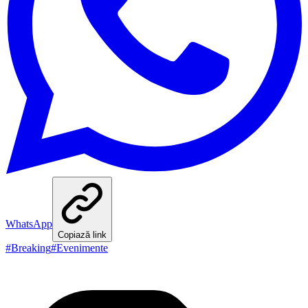
WhatsApp
Copiază link
#
Breaking
#
Evenimente