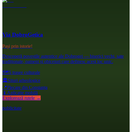
Via DobroGetica
Pași prin istorie!
Descoperă poveștile autentice ale Dobrogei — biserici vechi, sate
tradiționale, oameni și obiceiuri care definesc acest loc unic.
🗺️
5 trasee culturale
🏛️
Situri arheologice
📍
Plecare din Constanța
📱
Aplicație mobilă
Explorează rutele →
publicitate