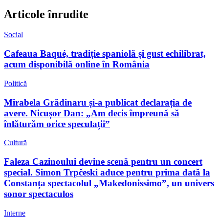
Articole înrudite
Social
Cafeaua Baqué, tradiție spaniolă și gust echilibrat,
acum disponibilă online în România
Politică
Mirabela Grădinaru și-a publicat declarația de
avere. Nicușor Dan: „Am decis împreună să
înlăturăm orice speculații”
Cultură
Faleza Cazinoului devine scenă pentru un concert
special. Simon Trpčeski aduce pentru prima dată la
Constanța spectacolul „Makedonissimo”, un univers
sonor spectaculos
Interne