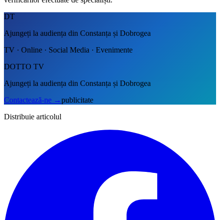
DT
Ajungeți la audiența din Constanța și Dobrogea
TV · Online · Social Media · Evenimente
DOTTO TV
Ajungeți la audiența din Constanța și Dobrogea
Contactează-ne
→
publicitate
Distribuie articolul