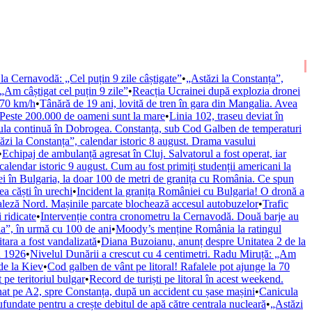
a Cernavodă: „Cel puțin 9 zile câștigate”
•
„Astăzi la Constanța”,
„Am câștigat cel puțin 9 zile”
•
Reacția Ucrainei după explozia dronei
a 70 km/h
•
Tânără de 19 ani, lovită de tren în gara din Mangalia. Avea
. Peste 200.000 de oameni sunt la mare
•
Linia 102, traseu deviat în
la continuă în Dobrogea. Constanța, sub Cod Galben de temperaturi
ăzi la Constanța”, calendar istoric 8 august. Drama vasului
•
Echipaj de ambulanță agresat în Cluj. Salvatorul a fost operat, iar
calendar istoric 9 august. Cum au fost primiți studenții americani la
i în Bulgaria, la doar 100 de metri de granița cu România. Ce spun
a căști în urechi
•
Incident la granița României cu Bulgaria! O dronă a
Faleză Nord. Mașinile parcate blochează accesul autobuzelor
•
Trafic
ridicate
•
Intervenție contra cronometru la Cernavodă. Două barje au
ia”, în urmă cu 100 de ani
•
Moody’s menține România la ratingul
tara a fost vandalizată
•
Diana Buzoianu, anunț despre Unitatea 2 de la
n 1926
•
Nivelul Dunării a crescut cu 4 centimetri. Radu Miruță: „Am
de la Kiev
•
Cod galben de vânt pe litoral! Rafalele pot ajunge la 70
pe teritoriul bulgar
•
Record de turiști pe litoral în acest weekend.
nat pe A2, spre Constanța, după un accident cu șase mașini
•
Canicula
fundate pentru a crește debitul de apă către centrala nucleară
•
„Astăzi