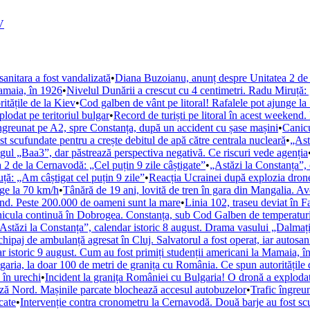
V
sanitara a fost vandalizată
•
Diana Buzoianu, anunț despre Unitatea 2 de l
Mamaia, în 1926
•
Nivelul Dunării a crescut cu 4 centimetri. Radu Miruță: 
itățile de la Kiev
•
Cod galben de vânt pe litoral! Rafalele pot ajunge l
lodat pe teritoriul bulgar
•
Record de turiști pe litoral în acest weekend
îngreunat pe A2, spre Constanța, după un accident cu șase mașini
•
Canicu
 scufundate pentru a crește debitul de apă către centrala nucleară
•
„Ast
ul „Baa3”, dar păstrează perspectiva negativă. Ce riscuri vede agenția
2 de la Cernavodă: „Cel puțin 9 zile câștigate”
•
„Astăzi la Constanța”, 
ță: „Am câștigat cel puțin 9 zile”
•
Reacția Ucrainei după explozia drone
nge la 70 km/h
•
Tânără de 19 ani, lovită de tren în gara din Mangalia. Ave
kend. Peste 200.000 de oameni sunt la mare
•
Linia 102, traseu deviat în 
icula continuă în Dobrogea. Constanța, sub Cod Galben de temperaturi 
Astăzi la Constanța”, calendar istoric 8 august. Drama vasului „Dalmaț
hipaj de ambulanță agresat în Cluj. Salvatorul a fost operat, iar autosani
r istoric 9 august. Cum au fost primiți studenții americani la Mamaia, î
aria, la doar 100 de metri de granița cu România. Ce spun autoritățile 
 în urechi
•
Incident la granița României cu Bulgaria! O dronă a explodat 
leză Nord. Mașinile parcate blochează accesul autobuzelor
•
Trafic îngreu
cate
•
Intervenție contra cronometru la Cernavodă. Două barje au fost scu