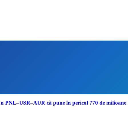
mun PNL–USR–AUR că pune în pericol 770 de milioane