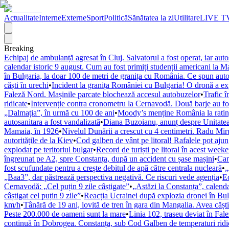
Actualitate
Interne
Externe
Sport
Politică
Sănătatea la zi
Utilitare
LIVE T
Breaking
Echipaj de ambulanță agresat în Cluj. Salvatorul a fost operat, iar auto
calendar istoric 9 august. Cum au fost primiți studenții americani la 
în Bulgaria, la doar 100 de metri de granița cu România. Ce spun autor
căști în urechi
•
Incident la granița României cu Bulgaria! O dronă a exp
Faleză Nord. Mașinile parcate blochează accesul autobuzelor
•
Trafic 
ridicate
•
Intervenție contra cronometru la Cernavodă. Două barje au fost
„Dalmația”, în urmă cu 100 de ani
•
Moody’s menține România la rating
autosanitara a fost vandalizată
•
Diana Buzoianu, anunț despre Unitatea 
Mamaia, în 1926
•
Nivelul Dunării a crescut cu 4 centimetri. Radu Miru
autoritățile de la Kiev
•
Cod galben de vânt pe litoral! Rafalele pot aju
explodat pe teritoriul bulgar
•
Record de turiști pe litoral în acest wee
îngreunat pe A2, spre Constanța, după un accident cu șase mașini
•
Can
fost scufundate pentru a crește debitul de apă către centrala nucleară
•
„
„Baa3”, dar păstrează perspectiva negativă. Ce riscuri vede agenția
•
Ec
Cernavodă: „Cel puțin 9 zile câștigate”
•
„Astăzi la Constanța”, calenda
câștigat cel puțin 9 zile”
•
Reacția Ucrainei după explozia dronei în Bulg
km/h
•
Tânără de 19 ani, lovită de tren în gara din Mangalia. Avea căști
Peste 200.000 de oameni sunt la mare
•
Linia 102, traseu deviat în Fa
continuă în Dobrogea. Constanța, sub Cod Galben de temperaturi ridi