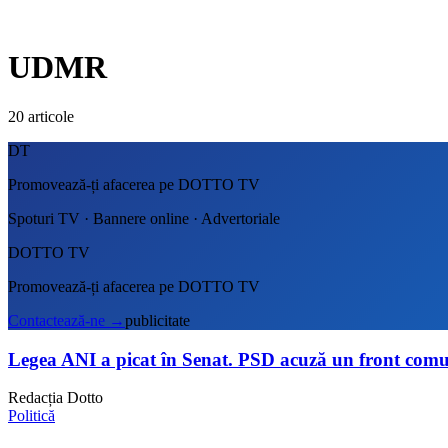
UDMR
20
articole
DT
Promovează-ți afacerea pe DOTTO TV
Spoturi TV · Bannere online · Advertoriale
DOTTO TV
Promovează-ți afacerea pe DOTTO TV
Contactează-ne
→
publicitate
Legea ANI a picat în Senat. PSD acuză un front co
Redacția Dotto
Politică