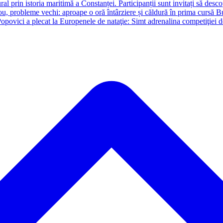
ral prin istoria maritimă a Constanței. Participanții sunt invitați să desc
u, probleme vechi: aproape o oră întârziere și căldură în prima cursă B
opovici a plecat la Europenele de nataţie: Simt adrenalina competiţiei 