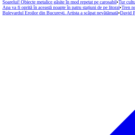
Soarelui! Obiecte metalice găsite în mod repetat pe carosabil
•
Tur cultu
Apa va fi oprită în această noapte în patru stațiuni de pe litoral
•
Tren no
Bulevardul Eroilor din București. Artista a scăpat nevătămată
•
David P