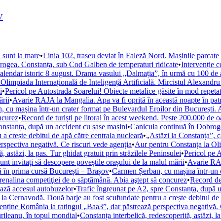
V
 sunt la mare
•
Linia 102, traseu deviat în Faleză Nord. Mașinile parcat
rogea. Constanța, sub Cod Galben de temperaturi ridicate
•
Intervenție 
calendar istoric 8 august. Drama vasului „Dalmația”, în urmă cu 100 de 
Olimpiada Internațională de Inteligență Artificială. Mircistul Alexandr
i
•
Pericol pe Autostrada Soarelui! Obiecte metalice găsite în mod repetat
ării
•
Avarie RAJA la Mangalia. Apa va fi oprită în această noapte în patru
 cu mașina într-un crater format pe Bulevardul Eroilor din București. A
ncurez
•
Record de turiști pe litoral în acest weekend. Peste 200.000 de 
onstanța, după un accident cu șase mașini
•
Canicula continuă în Dobroge
a crește debitul de apă către centrala nucleară
•
„Astăzi la Constanța”, 
spectiva negativă. Ce riscuri vede agenția
•
Aur pentru Constanța la Olim
, astăzi, la pas. Tur ghidat gratuit prin străzilele Peninsulei
•
Pericol pe 
sunt invitați să descopere poveștile orașului de la malul mării
•
Avarie RAJ
ă în prima cursă București – Brașov
•
Carmen Șerban, cu mașina într-un cr
renalina competiţiei de o săptămână. Abia aştept să concurez
•
Record de 
ează accesul autobuzelor
•
Trafic îngreunat pe A2, spre Constanța, după u
 la Cernavodă. Două barje au fost scufundate pentru a crește debitul de 
ține România la ratingul „Baa3”, dar păstrează perspectiva negativă. 
urileanu, în topul mondial
•
Constanța interbelică, redescoperită, astăzi, la