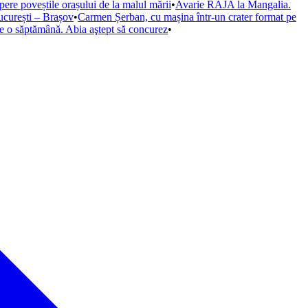
opere poveștile orașului de la malul mării
•
Avarie RAJA la Mangalia.
ucurești – Brașov
•
Carmen Șerban, cu mașina într-un crater format pe
de o săptămână. Abia aştept să concurez
•