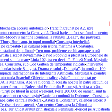
e blochează accesul autobuzelor
•
Trafic îngreunat pe A2, spre
contra cronometru la Cernavodă. Două barje au fost scufundate pentru
ani
•
Moody’s menține România la ratingul „Baa3”, dar păstrează
u Thury-Burileanu, în topul mondial
•
Constanța interbelică,
 pe carosabil
•
Tur cultural prin istoria maritimă a Constanței.
 stațiuni de pe litoral
•
Tren nou, probleme vechi: aproape o oră
rtista a scăpat nevătămată
•
David Popovici a plecat la Europenele de
oameni sunt la mare
•
Linia 102, traseu deviat în Faleză Nord. Mașinile
a. Constanța, sub Cod Galben de temperaturi ridicate
•
Intervenție
calendar istoric 8 august. Drama vasului „Dalmația”, în urmă cu 100
piada Internațională de Inteligență Artificială. Mircistul Alexandru
Autostrada Soarelui! Obiecte metalice găsite în mod repetat pe
A la Mangalia. Apa va fi oprită în această noapte în patru stațiuni de
ater format pe Bulevardul Eroilor din București. Artista a scăpat
turiști pe litoral în acest weekend. Peste 200.000 de oameni sunt la
n accident cu șase mașini
•
Canicula continuă în Dobrogea. Constanța,
apă către centrala nucleară
•
„Astăzi la Constanța”, calendar istoric 8
Ce riscuri vede agenția
•
Aur pentru Constanța la Olimpiada
 pas. Tur ghidat gratuit prin străzilele Peninsulei
•
Pericol pe Autostrada