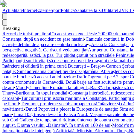
Actualitate
Interne
Externe
Sport
Politică
Sănătatea la zi
Utilitare
LIVE T
Breaking
Record de turiști pe litoral în acest weekend. Peste 200.000 de oameni
Constanța, după un accident cu șase mașini
•
Canicula continuă în Dob
a crește debitul de apă către centrala nucleară
•
„Astăzi la Constanța”, 
perspectiva negativă. Ce riscuri vede agenția
•
Aur pentru Constanța la 
redescoperită, astăzi, la pas. Tur ghidat gratuit prin străzilele Peninsule
Participanții sunt invitați să descopere poveștile orașului de la malul m
întârziere și căldură în prima cursă București – Brașov
•
Carmen Șerban,
nataţie: Simt adrenalina competiţiei de o săptămână. Abia aştept să co
parcate blochează accesul autobuzelor
•
Trafic îngreunat pe A2, spre C
contra cronometru la Cernavodă. Două barje au fost scufundate pentru 
de ani
•
Moody’s menține România la ratingul „Baa3”, dar păstrează per
Thury-Burileanu, în topul mondial
•
Constanța interbelică, redescoperită
carosabil
•
Tur cultural prin istoria maritimă a Constanței. Participanții 
pe litoral
•
Tren nou, probleme vechi: aproape o oră întârziere și căldur
nevătămată
•
David Popovici a plecat la Europenele de nataţie: Simt ad
mare
•
Linia 102, traseu deviat în Faleză Nord. Mașinile parcate bloch
sub Cod Galben de temperaturi ridicate
•
Intervenție contra cronometru
august. Drama vasului „Dalmația”, în urmă cu 100 de ani
•
Moody’s men
Internațională de Inteligență Artificială. Mircistul Alexandru Thury-B