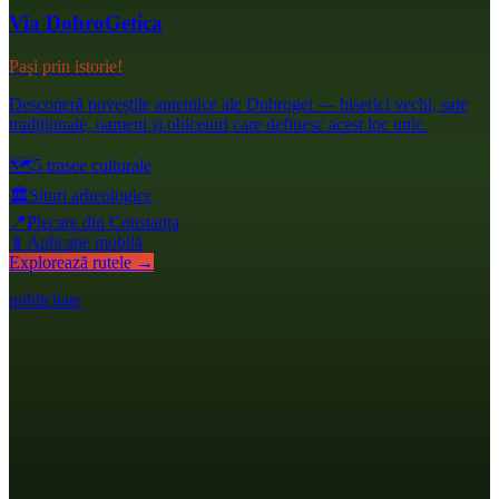
Via DobroGetica
Pași prin istorie!
Descoperă poveștile autentice ale Dobrogei — biserici vechi, sate
tradiționale, oameni și obiceiuri care definesc acest loc unic.
🗺️
5 trasee culturale
🏛️
Situri arheologice
📍
Plecare din Constanța
📱
Aplicație mobilă
Explorează rutele →
publicitate