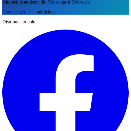
Ajungeți la audiența din Constanța și Dobrogea
Contactează-ne
→
publicitate
Distribuie articolul