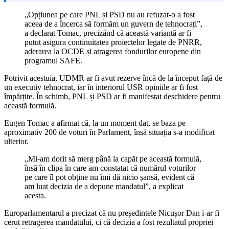
„Opțiunea pe care PNL și PSD nu au refuzat-o a fost
aceea de a încerca să formăm un guvern de tehnocrați”,
a declarat Tomac, precizând că această variantă ar fi
putut asigura continuitatea proiectelor legate de PNRR,
aderarea la OCDE și atragerea fondurilor europene din
programul SAFE.
Potrivit acestuia, UDMR ar fi avut rezerve încă de la început față de
un executiv tehnocrat, iar în interiorul USR opiniile ar fi fost
împărțite. În schimb, PNL și PSD ar fi manifestat deschidere pentru
această formulă.
Eugen Tomac a afirmat că, la un moment dat, se baza pe
aproximativ 200 de voturi în Parlament, însă situația s-a modificat
ulterior.
„Mi-am dorit să merg până la capăt pe această formulă,
însă în clipa în care am constatat că numărul voturilor
pe care îl pot obține nu îmi dă nicio șansă, evident că
am luat decizia de a depune mandatul”, a explicat
acesta.
Europarlamentarul a precizat că nu președintele Nicușor Dan i-ar fi
cerut retragerea mandatului, ci că decizia a fost rezultatul propriei