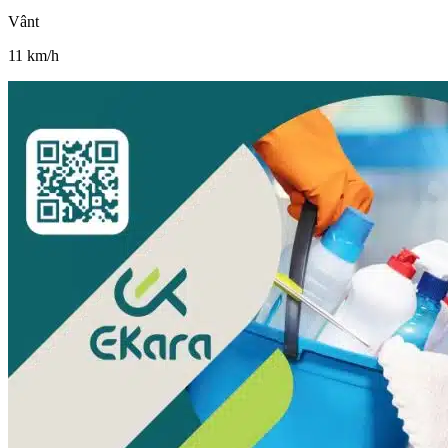
Vânt
11
km/h