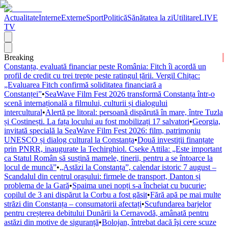
Actualitate
Interne
Externe
Sport
Politică
Sănătatea la zi
Utilitare
LIVE
TV
Breaking
Constanța, evaluată financiar peste România: Fitch îi acordă un
profil de credit cu trei trepte peste ratingul țării. Vergil Chițac:
„Evaluarea Fitch confirmă soliditatea financiară a
Constanței”
•
SeaWave Film Fest 2026 transformă Constanța într-o
scenă internațională a filmului, culturii și dialogului
intercultural
•
Alertă pe litoral: persoană dispărută în mare, între Tuzla
și Costinești. La fața locului au fost mobilizați 17 salvatori
•
Georgia,
invitată specială la SeaWave Film Fest 2026: film, patrimoniu
UNESCO și dialog cultural la Constanța
•
Două investiții finanțate
prin PNRR, inaugurate la Techirghiol. Cseke Attila: „Este important
ca Statul Român să susțină mamele, tinerii, pentru a se întoarce la
locul de muncă”
•
„Astăzi la Constanța”, calendar istoric 7 august –
Scandalul din centrul orașului: firmele de transport, Danton și
problema de la Gară
•
Spaima unei nopți s-a încheiat cu bucurie:
copilul de 3 ani dispărut la Corbu a fost găsit
•
Fără apă pe mai multe
străzi din Constanța – consumatorii afectați
•
Scufundarea barjelor
pentru creșterea debitului Dunării la Cernavodă, amânată pentru
astăzi din motive de siguranță
•
Bolojan, întrebat dacă îşi cere scuze