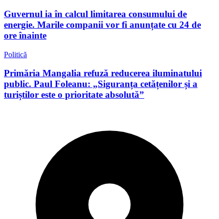
Guvernul ia în calcul limitarea consumului de
energie. Marile companii vor fi anunțate cu 24 de
ore înainte
Politică
Primăria Mangalia refuză reducerea iluminatului
public. Paul Foleanu: „Siguranța cetățenilor și a
turiștilor este o prioritate absolută”