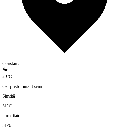
Constanța
🌤️
29
°
C
Cer predominant senin
Simțită
31
°C
Umiditate
51
%