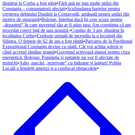
dispărut la Corbu a fost găsit
•
Fără apă pe mai multe străzi din
Constanța – consumatorii afectați
•
Scufundarea barjelor pentru
creșterea debitului Dunării la Cernavodă, amânată pentru astăzi din
motive de siguranță
•
Bolojan, întrebat dacă îşi cere scuze pentru
„dezastrul” în care guvernul său ar fi adus ţara: Am conştiinţa că am
procedat corect faţă de ţara noastră.
•
Copilaș de 3 ani, dispărut în
localitatea Corbu
•
Explozie urmată de incendiu la o locuință din
Siliștea. O femeie de 62 de ani a fost rănită
•
Parcarea de la Pavilionul
Expozițional Constanța devine cu plată. Cât vor achita șoferii și
când accesul rămâne gratuit
•
Guvernul activează planul pentru criza
energetică. Bolojan: Populația și spitalele nu vor fi afectate de
restricții
•
Adio, parcări „rezervate” cu bidoane și lanțuri! Poliția
Locală a împărțit amenzi și a confiscat obstacolele
•