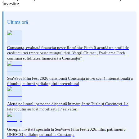
învestire.
Ultima oră
Constanța, evaluată financiar peste România: Fitch îi acordă un profil de
credit cu trei trepte peste ratingul țării. Vergil Chițac: „Evaluarea Fitch
confirmă soliditatea financiară a Constanței”
SeaWave Film Fest 2026 transformă Constanța într-o scenă internațională a
filmului, culturii și dialogului intercultural
Alertă pe litoral: persoană dispărută în mare, între Tuzla și Costinești. La
fața locului au fost mobilizați 17 salvatori
Georgia, invitată specială la SeaWave Film Fest 2026: film, patrimoniu
UNESCO și dialog cultural la Constanța