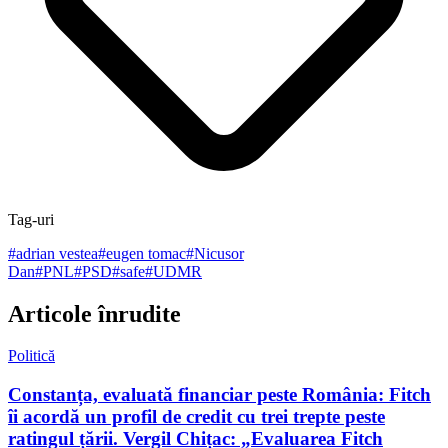
Tag-uri
#
adrian vestea
#
eugen tomac
#
Nicusor
Dan
#
PNL
#
PSD
#
safe
#
UDMR
Articole înrudite
Politică
Constanța, evaluată financiar peste România: Fitch
îi acordă un profil de credit cu trei trepte peste
ratingul țării. Vergil Chițac: „Evaluarea Fitch