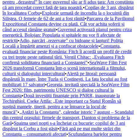
pentru „dezastrul” în care guvernul său ar fi adus ţara: Am conştiinţa
că am procedat corect faţă de ţara noastră.
•
Copilaș de 3 ani, dispărut
în localitatea Corbu
•
Explozie urmată de incendiu la o locuință din
Siliștea. O femeie de 62 de ani a fost rănită
•
Parcarea de la Pavilionul
Expozițional Constanța devine cu plată. Cât vor achita șoferii și
când accesul rămâne gratuit
•
Guvernul activează planul pentru criza
energetică. Bolojan: Populația și spitalele nu vor fi afectate de
restricții
•
Adio, parcări „rezervate” cu bidoane și lanțuri! Poliția
Locală a împărțit amenzi și a confiscat obstacolele
•
Constanța,
evaluată financiar peste România: Fitch îi acordă un profil de credit
cu trei trepte peste ratingul țării. Vergil Chițac: „Evaluarea Fitch
confirmă soliditatea financiară a Constanței”
•
SeaWave Film Fest
2026 transformă Constanța într-o scenă internațională a filmului,
culturii și dialogului intercultural
•
Alertă pe litoral: persoană
dispărută în mare, între Tuzla și Costinești. La fața locului au fost
mobilizați 17 salvatori
•
Georgia, invitată specială la SeaWave Film
Fest 2026: film, patrimoniu UNESCO și dialog cultural la
Constanța
•
Două investiții finanțate prin PNRR, inaugurate la
Techirghiol. Cseke Attila: „Este important ca Statul Român să
susțină mamele, tinerii, pentru a se întoarce la locul de
muncă”
•
„Astăzi la Constanța”, calendar istoric 7 august – Scandalul
din centrul orașului: firmele de transport, Danton și problema de la
Gară
•
Spaima unei nopți s-a încheiat cu bucurie: copilul de 3 ani
dispărut la Corbu a fost găsit
•
Fără apă pe mai multe străzi din
Constanța – consumatorii afectați
•
Scufundarea barjelor pentru