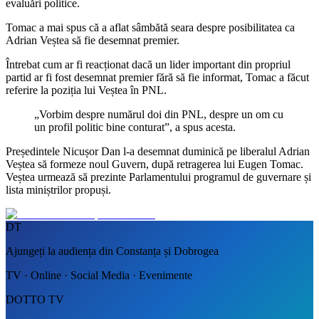
evaluări politice.
Tomac a mai spus că a aflat sâmbătă seara despre posibilitatea ca
Adrian Veștea să fie desemnat premier.
Întrebat cum ar fi reacționat dacă un lider important din propriul
partid ar fi fost desemnat premier fără să fie informat, Tomac a făcut
referire la poziția lui Veștea în PNL.
„Vorbim despre numărul doi din PNL, despre un om cu
un profil politic bine conturat”, a spus acesta.
Președintele Nicușor Dan l-a desemnat duminică pe liberalul Adrian
Veștea să formeze noul Guvern, după retragerea lui Eugen Tomac.
Veștea urmează să prezinte Parlamentului programul de guvernare și
lista miniștrilor propuși.
DT
Ajungeți la audiența din Constanța și Dobrogea
TV · Online · Social Media · Evenimente
DOTTO TV