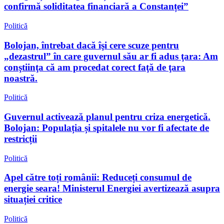
confirmă soliditatea financiară a Constanței”
Politică
Bolojan, întrebat dacă îşi cere scuze pentru
„dezastrul” în care guvernul său ar fi adus ţara: Am
conştiinţa că am procedat corect faţă de ţara
noastră.
Politică
Guvernul activează planul pentru criza energetică.
Bolojan: Populația și spitalele nu vor fi afectate de
restricții
Politică
Apel către toți românii: Reduceți consumul de
energie seara! Ministerul Energiei avertizează asupra
situației critice
Politică