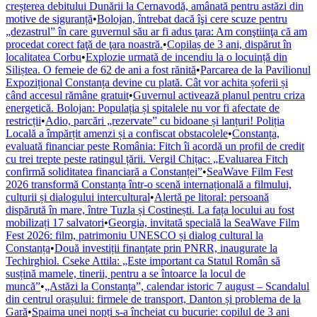
creșterea debitului Dunării la Cernavodă, amânată pentru astăzi din
motive de siguranță
•
Bolojan, întrebat dacă îşi cere scuze pentru
„dezastrul” în care guvernul său ar fi adus ţara: Am conştiinţa că am
procedat corect faţă de ţara noastră.
•
Copilaș de 3 ani, dispărut în
localitatea Corbu
•
Explozie urmată de incendiu la o locuință din
Siliștea. O femeie de 62 de ani a fost rănită
•
Parcarea de la Pavilionul
Expozițional Constanța devine cu plată. Cât vor achita șoferii și
când accesul rămâne gratuit
•
Guvernul activează planul pentru criza
energetică. Bolojan: Populația și spitalele nu vor fi afectate de
restricții
•
Adio, parcări „rezervate” cu bidoane și lanțuri! Poliția
Locală a împărțit amenzi și a confiscat obstacolele
•
Constanța,
evaluată financiar peste România: Fitch îi acordă un profil de credit
cu trei trepte peste ratingul țării. Vergil Chițac: „Evaluarea Fitch
confirmă soliditatea financiară a Constanței”
•
SeaWave Film Fest
2026 transformă Constanța într-o scenă internațională a filmului,
culturii și dialogului intercultural
•
Alertă pe litoral: persoană
dispărută în mare, între Tuzla și Costinești. La fața locului au fost
mobilizați 17 salvatori
•
Georgia, invitată specială la SeaWave Film
Fest 2026: film, patrimoniu UNESCO și dialog cultural la
Constanța
•
Două investiții finanțate prin PNRR, inaugurate la
Techirghiol. Cseke Attila: „Este important ca Statul Român să
susțină mamele, tinerii, pentru a se întoarce la locul de
muncă”
•
„Astăzi la Constanța”, calendar istoric 7 august – Scandalul
din centrul orașului: firmele de transport, Danton și problema de la
Gară
•
Spaima unei nopți s-a încheiat cu bucurie: copilul de 3 ani