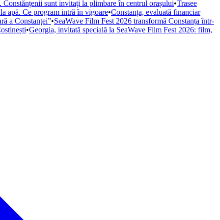
Constănțenii sunt invitați la plimbare în centrul orașului
•
Trasee
 la apă. Ce program intră în vigoare
•
Constanța, evaluată financiar
iară a Constanței”
•
SeaWave Film Fest 2026 transformă Constanța într-
ostinești
•
Georgia, invitată specială la SeaWave Film Fest 2026: film,