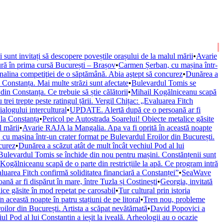
ii sunt invitați să descopere poveștile orașului de la malul mării
•
Avarie
ură în prima cursă București – Brașov
•
Carmen Șerban, cu mașina într-
nalina competiţiei de o săptămână. Abia aştept să concurez
•
Dunărea a
onstanța. Mai multe străzi sunt afectate
•
Bulevardul Tomis se
n Constanța. Ce trebuie să știe călătorii
•
Mihail Kogălniceanu scapă
trei trepte peste ratingul țării. Vergil Chițac: „Evaluarea Fitch
alogului intercultural
•
UPDATE. Alertă după ce o persoană ar fi
 la Constanța
•
Pericol pe Autostrada Soarelui! Obiecte metalice găsite
l mării
•
Avarie RAJA la Mangalia. Apa va fi oprită în această noapte
cu mașina într-un crater format pe Bulevardul Eroilor din București.
curez
•
Dunărea a scăzut atât de mult încât vechiul Pod al lui
Bulevardul Tomis se închide din nou pentru mașini. Constănțenii sunt
Kogălniceanu scapă de o parte din restricțiile la apă. Ce program intră
valuarea Fitch confirmă soliditatea financiară a Constanței”
•
SeaWave
ă ar fi dispărut în mare, între Tuzla și Costinești
•
Georgia, invitată
ice găsite în mod repetat pe carosabil
•
Tur cultural prin istoria
această noapte în patru stațiuni de pe litoral
•
Tren nou, probleme
ilor din București. Artista a scăpat nevătămată
•
David Popovici a
ul Pod al lui Constantin a ieșit la iveală. Arheologii au o ocazie