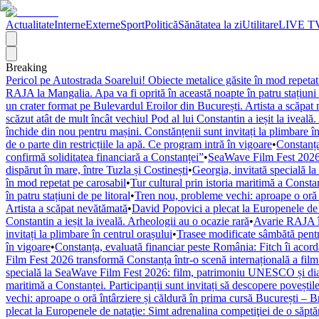
Actualitate
Interne
Externe
Sport
Politică
Sănătatea la zi
Utilitare
LIVE T
Breaking
Pericol pe Autostrada Soarelui! Obiecte metalice găsite în mod repetat
RAJA la Mangalia. Apa va fi oprită în această noapte în patru stațiuni 
un crater format pe Bulevardul Eroilor din București. Artista a scăpat
scăzut atât de mult încât vechiul Pod al lui Constantin a ieșit la iveală
închide din nou pentru mașini. Constănțenii sunt invitați la plimbare în
de o parte din restricțiile la apă. Ce program intră în vigoare
•
Constanța
confirmă soliditatea financiară a Constanței”
•
SeaWave Film Fest 2026 tr
dispărut în mare, între Tuzla și Costinești
•
Georgia, invitată specială 
în mod repetat pe carosabil
•
Tur cultural prin istoria maritimă a Constan
în patru stațiuni de pe litoral
•
Tren nou, probleme vechi: aproape o oră î
Artista a scăpat nevătămată
•
David Popovici a plecat la Europenele de 
Constantin a ieșit la iveală. Arheologii au o ocazie rară
•
Avarie RAJA în
invitați la plimbare în centrul orașului
•
Trasee modificate sâmbătă pentr
în vigoare
•
Constanța, evaluată financiar peste România: Fitch îi acordă 
Film Fest 2026 transformă Constanța într-o scenă internațională a filmulu
specială la SeaWave Film Fest 2026: film, patrimoniu UNESCO și dial
maritimă a Constanței. Participanții sunt invitați să descopere poveștil
vechi: aproape o oră întârziere și căldură în prima cursă București – 
plecat la Europenele de nataţie: Simt adrenalina competiţiei de o săpt