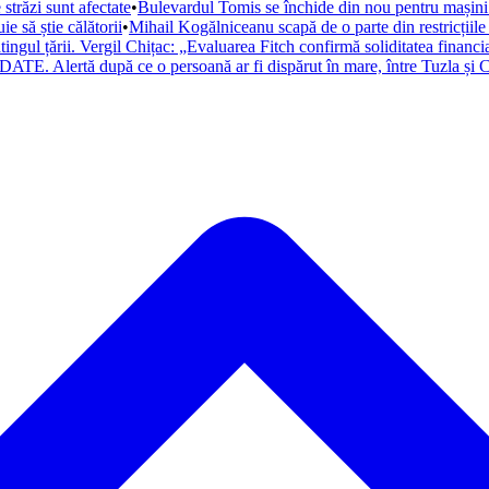
trăzi sunt afectate
•
Bulevardul Tomis se închide din nou pentru mașini. 
 să știe călătorii
•
Mihail Kogălniceanu scapă de o parte din restricțiile
atingul țării. Vergil Chițac: „Evaluarea Fitch confirmă soliditatea financ
ATE. Alertă după ce o persoană ar fi dispărut în mare, între Tuzla și C