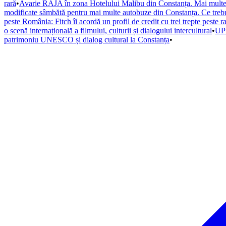
rară
•
Avarie RAJA în zona Hotelului Malibu din Constanța. Mai multe s
modificate sâmbătă pentru mai multe autobuze din Constanța. Ce trebuie
peste România: Fitch îi acordă un profil de credit cu trei trepte peste r
o scenă internațională a filmului, culturii și dialogului intercultural
•
UPD
patrimoniu UNESCO și dialog cultural la Constanța
•