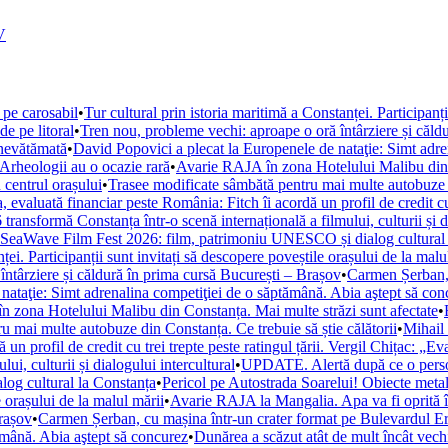
V
 pe carosabil
•
Tur cultural prin istoria maritimă a Constanței. Participanț
de pe litoral
•
Tren nou, probleme vechi: aproape o oră întârziere și căld
 nevătămată
•
David Popovici a plecat la Europenele de nataţie: Simt adre
. Arheologii au o ocazie rară
•
Avarie RAJA în zona Hotelului Malibu din C
 centrul orașului
•
Trasee modificate sâmbătă pentru mai multe autobuze di
, evaluată financiar peste România: Fitch îi acordă un profil de credit cu 
ansformă Constanța într-o scenă internațională a filmului, culturii și di
la SeaWave Film Fest 2026: film, patrimoniu UNESCO și dialog cultural
ței. Participanții sunt invitați să descopere poveștile orașului de la malu
ntârziere și căldură în prima cursă București – Brașov
•
Carmen Șerban, 
nataţie: Simt adrenalina competiţiei de o săptămână. Abia aştept să con
 zona Hotelului Malibu din Constanța. Mai multe străzi sunt afectate
•
u mai multe autobuze din Constanța. Ce trebuie să știe călătorii
•
Mihail 
un profil de credit cu trei trepte peste ratingul țării. Vergil Chițac: „E
i, culturii și dialogului intercultural
•
UPDATE. Alertă după ce o persoan
og cultural la Constanța
•
Pericol pe Autostrada Soarelui! Obiecte metal
e orașului de la malul mării
•
Avarie RAJA la Mangalia. Apa va fi oprită în 
Brașov
•
Carmen Șerban, cu mașina într-un crater format pe Bulevardul Ero
ămână. Abia aştept să concurez
•
Dunărea a scăzut atât de mult încât vechi