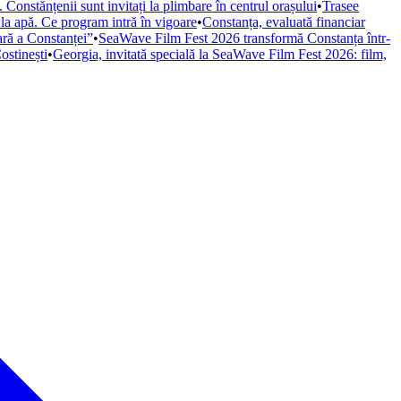
Constănțenii sunt invitați la plimbare în centrul orașului
•
Trasee
 la apă. Ce program intră în vigoare
•
Constanța, evaluată financiar
iară a Constanței”
•
SeaWave Film Fest 2026 transformă Constanța într-
ostinești
•
Georgia, invitată specială la SeaWave Film Fest 2026: film,