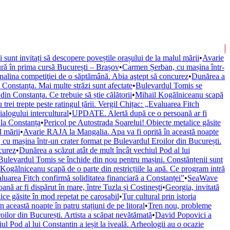
ii sunt invitați să descopere poveștile orașului de la malul mării
•
Avarie
ură în prima cursă București – Brașov
•
Carmen Șerban, cu mașina într-
nalina competiţiei de o săptămână. Abia aştept să concurez
•
Dunărea a
onstanța. Mai multe străzi sunt afectate
•
Bulevardul Tomis se
n Constanța. Ce trebuie să știe călătorii
•
Mihail Kogălniceanu scapă
trei trepte peste ratingul țării. Vergil Chițac: „Evaluarea Fitch
alogului intercultural
•
UPDATE. Alertă după ce o persoană ar fi
 la Constanța
•
Pericol pe Autostrada Soarelui! Obiecte metalice găsite
l mării
•
Avarie RAJA la Mangalia. Apa va fi oprită în această noapte
cu mașina într-un crater format pe Bulevardul Eroilor din București.
curez
•
Dunărea a scăzut atât de mult încât vechiul Pod al lui
Bulevardul Tomis se închide din nou pentru mașini. Constănțenii sunt
Kogălniceanu scapă de o parte din restricțiile la apă. Ce program intră
valuarea Fitch confirmă soliditatea financiară a Constanței”
•
SeaWave
ă ar fi dispărut în mare, între Tuzla și Costinești
•
Georgia, invitată
ice găsite în mod repetat pe carosabil
•
Tur cultural prin istoria
această noapte în patru stațiuni de pe litoral
•
Tren nou, probleme
ilor din București. Artista a scăpat nevătămată
•
David Popovici a
ul Pod al lui Constantin a ieșit la iveală. Arheologii au o ocazie