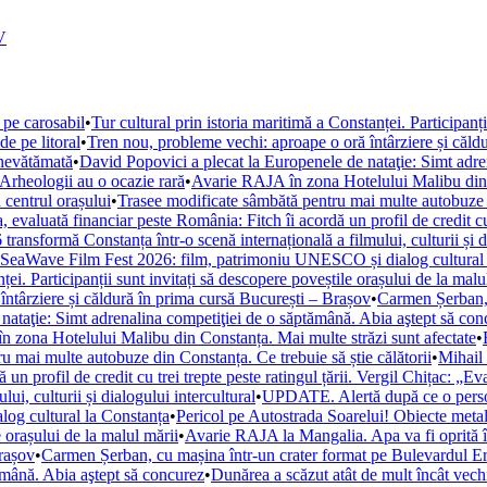
V
 pe carosabil
•
Tur cultural prin istoria maritimă a Constanței. Participanț
de pe litoral
•
Tren nou, probleme vechi: aproape o oră întârziere și căld
 nevătămată
•
David Popovici a plecat la Europenele de nataţie: Simt adre
. Arheologii au o ocazie rară
•
Avarie RAJA în zona Hotelului Malibu din C
 centrul orașului
•
Trasee modificate sâmbătă pentru mai multe autobuze di
, evaluată financiar peste România: Fitch îi acordă un profil de credit cu 
ansformă Constanța într-o scenă internațională a filmului, culturii și di
la SeaWave Film Fest 2026: film, patrimoniu UNESCO și dialog cultural
ței. Participanții sunt invitați să descopere poveștile orașului de la malu
ntârziere și căldură în prima cursă București – Brașov
•
Carmen Șerban, 
nataţie: Simt adrenalina competiţiei de o săptămână. Abia aştept să con
 zona Hotelului Malibu din Constanța. Mai multe străzi sunt afectate
•
u mai multe autobuze din Constanța. Ce trebuie să știe călătorii
•
Mihail 
un profil de credit cu trei trepte peste ratingul țării. Vergil Chițac: „E
i, culturii și dialogului intercultural
•
UPDATE. Alertă după ce o persoan
og cultural la Constanța
•
Pericol pe Autostrada Soarelui! Obiecte metal
e orașului de la malul mării
•
Avarie RAJA la Mangalia. Apa va fi oprită în 
Brașov
•
Carmen Șerban, cu mașina într-un crater format pe Bulevardul Ero
ămână. Abia aştept să concurez
•
Dunărea a scăzut atât de mult încât vechi