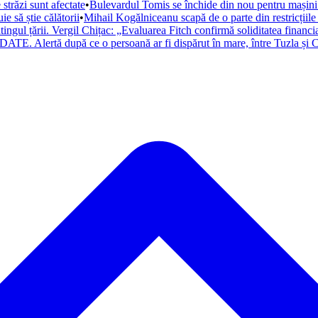
trăzi sunt afectate
•
Bulevardul Tomis se închide din nou pentru mașini. 
 să știe călătorii
•
Mihail Kogălniceanu scapă de o parte din restricțiile
atingul țării. Vergil Chițac: „Evaluarea Fitch confirmă soliditatea financ
ATE. Alertă după ce o persoană ar fi dispărut în mare, între Tuzla și C