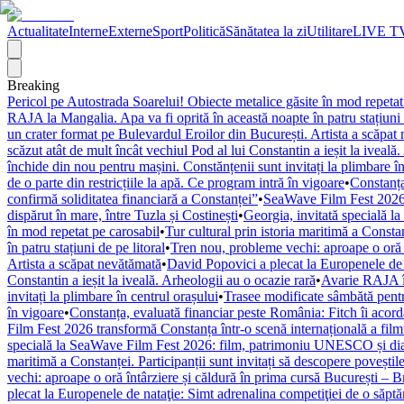
Actualitate
Interne
Externe
Sport
Politică
Sănătatea la zi
Utilitare
LIVE T
Breaking
Pericol pe Autostrada Soarelui! Obiecte metalice găsite în mod repetat
RAJA la Mangalia. Apa va fi oprită în această noapte în patru stațiuni 
un crater format pe Bulevardul Eroilor din București. Artista a scăpat
scăzut atât de mult încât vechiul Pod al lui Constantin a ieșit la iveală
închide din nou pentru mașini. Constănțenii sunt invitați la plimbare în
de o parte din restricțiile la apă. Ce program intră în vigoare
•
Constanța
confirmă soliditatea financiară a Constanței”
•
SeaWave Film Fest 2026 tr
dispărut în mare, între Tuzla și Costinești
•
Georgia, invitată specială 
în mod repetat pe carosabil
•
Tur cultural prin istoria maritimă a Constan
în patru stațiuni de pe litoral
•
Tren nou, probleme vechi: aproape o oră î
Artista a scăpat nevătămată
•
David Popovici a plecat la Europenele de 
Constantin a ieșit la iveală. Arheologii au o ocazie rară
•
Avarie RAJA în
invitați la plimbare în centrul orașului
•
Trasee modificate sâmbătă pentr
în vigoare
•
Constanța, evaluată financiar peste România: Fitch îi acordă 
Film Fest 2026 transformă Constanța într-o scenă internațională a filmulu
specială la SeaWave Film Fest 2026: film, patrimoniu UNESCO și dial
maritimă a Constanței. Participanții sunt invitați să descopere poveștil
vechi: aproape o oră întârziere și căldură în prima cursă București – 
plecat la Europenele de nataţie: Simt adrenalina competiţiei de o săpt