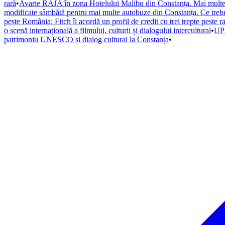
rară
•
Avarie RAJA în zona Hotelului Malibu din Constanța. Mai multe s
modificate sâmbătă pentru mai multe autobuze din Constanța. Ce trebuie
peste România: Fitch îi acordă un profil de credit cu trei trepte peste r
o scenă internațională a filmului, culturii și dialogului intercultural
•
UPD
patrimoniu UNESCO și dialog cultural la Constanța
•