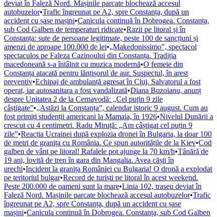
deviat în Faleză Nord. Mașinile parcate blochează accesul
autobuzelor
•
Trafic îngreunat pe A2, spre Constanța, după un
accident cu șase mașini
•
Canicula continuă în Dobrogea. Constanța,
sub Cod Galben de temperaturi ridicate
•
Razii pe litoral și în
Constanța: sute de persoane legitimate, peste 100 de sancțiuni și
amenzi de aproape 100.000 de lei
•
„Makedonissimo”, spectacol
spectaculos pe Faleza Cazinoului din Constanța. Tradiția
macedoneană s-a întâlnit cu muzica modernă
•
O femeie din
Constanța atacată pentru lănțișorul de aur. Suspectul, în arest
preventiv
•
Echipaj de ambulanță agresat în Cluj. Salvatorul a fost
operat, iar autosanitara a fost vandalizată
•
Diana Buzoianu, anunț
despre Unitatea 2 de la Cernavodă: „Cel puțin 9 zile
câștigate”
•
„Astăzi la Constanța”, calendar istoric 9 august. Cum au
fost primiți studenții americani la Mamaia, în 1926
•
Nivelul Dunării a
crescut cu 4 centimetri. Radu Miruță: „Am câștigat cel puțin 9
zile”
•
Reacția Ucrainei după explozia dronei în Bulgaria, la doar 100
de metri de granița cu România. Ce spun autoritățile de la Kiev
•
Cod
galben de vânt pe litoral! Rafalele pot ajunge la 70 km/h
•
Tânără de
19 ani, lovită de tren în gara din Mangalia. Avea căști în
urechi
•
Incident la granița României cu Bulgaria! O dronă a explodat
pe teritoriul bulgar
•
Record de turiști pe litoral în acest weekend.
Peste 200.000 de oameni sunt la mare
•
Linia 102, traseu deviat în
Faleză Nord. Mașinile parcate blochează accesul autobuzelor
•
Trafic
îngreunat pe A2, spre Constanța, după un accident cu șase
mașini
•
Canicula continuă în Dobrogea. Constanța, sub Cod Galben