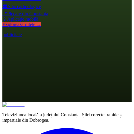
🏛️
Situri arheologice
📍
Plecare din Constanța
📱
Aplicație mobilă
Explorează rutele →
publicitate
Televiziunea locală a județului Constanța. Știri corecte, rapide și
imparțiale din Dobrogea.