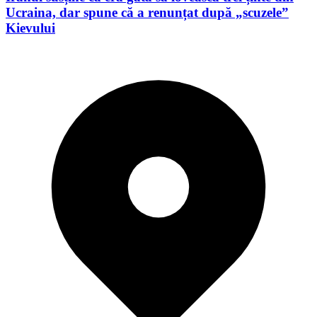
Ucraina, dar spune că a renunțat după „scuzele”
Kievului