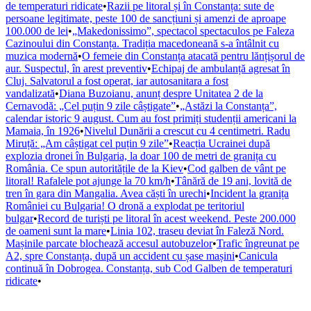
de temperaturi ridicate
•
Razii pe litoral și în Constanța: sute de
persoane legitimate, peste 100 de sancțiuni și amenzi de aproape
100.000 de lei
•
„Makedonissimo”, spectacol spectaculos pe Faleza
Cazinoului din Constanța. Tradiția macedoneană s-a întâlnit cu
muzica modernă
•
O femeie din Constanța atacată pentru lănțișorul de
aur. Suspectul, în arest preventiv
•
Echipaj de ambulanță agresat în
Cluj. Salvatorul a fost operat, iar autosanitara a fost
vandalizată
•
Diana Buzoianu, anunț despre Unitatea 2 de la
Cernavodă: „Cel puțin 9 zile câștigate”
•
„Astăzi la Constanța”,
calendar istoric 9 august. Cum au fost primiți studenții americani la
Mamaia, în 1926
•
Nivelul Dunării a crescut cu 4 centimetri. Radu
Miruță: „Am câștigat cel puțin 9 zile”
•
Reacția Ucrainei după
explozia dronei în Bulgaria, la doar 100 de metri de granița cu
România. Ce spun autoritățile de la Kiev
•
Cod galben de vânt pe
litoral! Rafalele pot ajunge la 70 km/h
•
Tânără de 19 ani, lovită de
tren în gara din Mangalia. Avea căști în urechi
•
Incident la granița
României cu Bulgaria! O dronă a explodat pe teritoriul
bulgar
•
Record de turiști pe litoral în acest weekend. Peste 200.000
de oameni sunt la mare
•
Linia 102, traseu deviat în Faleză Nord.
Mașinile parcate blochează accesul autobuzelor
•
Trafic îngreunat pe
A2, spre Constanța, după un accident cu șase mașini
•
Canicula
continuă în Dobrogea. Constanța, sub Cod Galben de temperaturi
ridicate
•