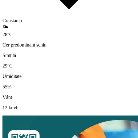
Constanța
🌤️
28
°
C
Cer predominant senin
Simțită
29
°C
Umiditate
55
%
Vânt
12
km/h