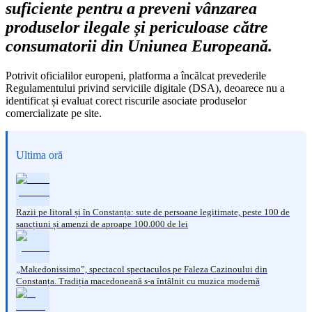
suficiente pentru a preveni vânzarea
produselor ilegale și periculoase către
consumatorii din Uniunea Europeană.
Potrivit oficialilor europeni, platforma a încălcat prevederile
Regulamentului privind serviciile digitale (DSA), deoarece nu a
identificat și evaluat corect riscurile asociate produselor
comercializate pe site.
Ultima oră
Razii pe litoral și în Constanța: sute de persoane legitimate, peste 100 de
sancțiuni și amenzi de aproape 100.000 de lei
„Makedonissimo”, spectacol spectaculos pe Faleza Cazinoului din
Constanța. Tradiția macedoneană s-a întâlnit cu muzica modernă