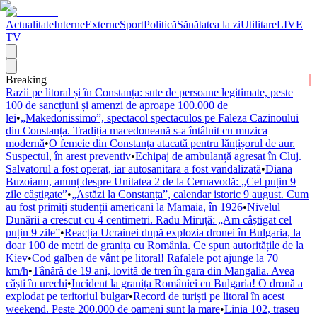
Actualitate
Interne
Externe
Sport
Politică
Sănătatea la zi
Utilitare
LIVE
TV
Breaking
Razii pe litoral și în Constanța: sute de persoane legitimate, peste
100 de sancțiuni și amenzi de aproape 100.000 de
lei
•
„Makedonissimo”, spectacol spectaculos pe Faleza Cazinoului
din Constanța. Tradiția macedoneană s-a întâlnit cu muzica
modernă
•
O femeie din Constanța atacată pentru lănțișorul de aur.
Suspectul, în arest preventiv
•
Echipaj de ambulanță agresat în Cluj.
Salvatorul a fost operat, iar autosanitara a fost vandalizată
•
Diana
Buzoianu, anunț despre Unitatea 2 de la Cernavodă: „Cel puțin 9
zile câștigate”
•
„Astăzi la Constanța”, calendar istoric 9 august. Cum
au fost primiți studenții americani la Mamaia, în 1926
•
Nivelul
Dunării a crescut cu 4 centimetri. Radu Miruță: „Am câștigat cel
puțin 9 zile”
•
Reacția Ucrainei după explozia dronei în Bulgaria, la
doar 100 de metri de granița cu România. Ce spun autoritățile de la
Kiev
•
Cod galben de vânt pe litoral! Rafalele pot ajunge la 70
km/h
•
Tânără de 19 ani, lovită de tren în gara din Mangalia. Avea
căști în urechi
•
Incident la granița României cu Bulgaria! O dronă a
explodat pe teritoriul bulgar
•
Record de turiști pe litoral în acest
weekend. Peste 200.000 de oameni sunt la mare
•
Linia 102, traseu