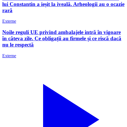
lui Constantin a ieșit la iveală. Arheologii au o ocazie
rară
Externe
Noile reguli UE privind ambalajele intră în vigoare
în câteva zile. Ce obligații au firmele și ce riscă dacă
nu le respectă
Externe