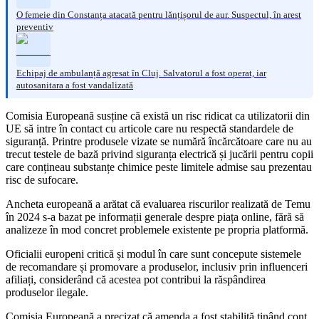
O femeie din Constanța atacată pentru lănțișorul de aur. Suspectul, în arest
preventiv
Echipaj de ambulanță agresat în Cluj. Salvatorul a fost operat, iar
autosanitara a fost vandalizată
Comisia Europeană susține că există un risc ridicat ca utilizatorii din
UE să intre în contact cu articole care nu respectă standardele de
siguranță. Printre produsele vizate se numără încărcătoare care nu au
trecut testele de bază privind siguranța electrică și jucării pentru copii
care conțineau substanțe chimice peste limitele admise sau prezentau
risc de sufocare.
Ancheta europeană a arătat că evaluarea riscurilor realizată de Temu
în 2024 s-a bazat pe informații generale despre piața online, fără să
analizeze în mod concret problemele existente pe propria platformă.
Oficialii europeni critică și modul în care sunt concepute sistemele
de recomandare și promovare a produselor, inclusiv prin influenceri
afiliați, considerând că acestea pot contribui la răspândirea
produselor ilegale.
Comisia Europeană a precizat că amenda a fost stabilită ținând cont