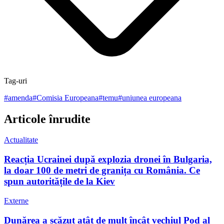
Tag-uri
#
amenda
#
Comisia Europeana
#
temu
#
uniunea europeana
Articole înrudite
Actualitate
Reacția Ucrainei după explozia dronei în Bulgaria,
la doar 100 de metri de granița cu România. Ce
spun autoritățile de la Kiev
Externe
Dunărea a scăzut atât de mult încât vechiul Pod al