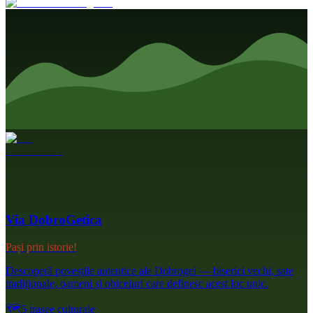
Via DobroGetica
Pași prin istorie!
Descoperă poveștile autentice ale Dobrogei — biserici vechi, sate
tradiționale, oameni și obiceiuri care definesc acest loc unic.
🗺️
5 trasee culturale