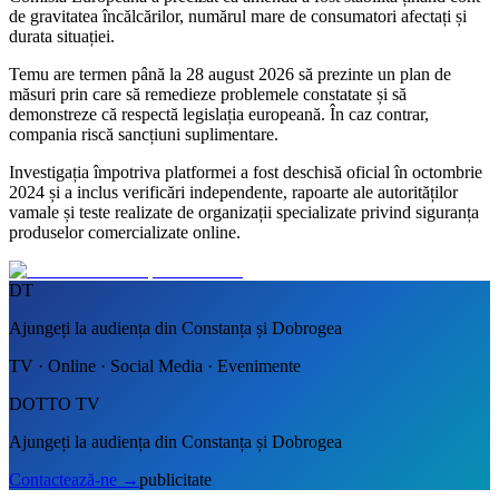
de gravitatea încălcărilor, numărul mare de consumatori afectați și
durata situației.
Temu are termen până la 28 august 2026 să prezinte un plan de
măsuri prin care să remedieze problemele constatate și să
demonstreze că respectă legislația europeană. În caz contrar,
compania riscă sancțiuni suplimentare.
Investigația împotriva platformei a fost deschisă oficial în octombrie
2024 și a inclus verificări independente, rapoarte ale autorităților
vamale și teste realizate de organizații specializate privind siguranța
produselor comercializate online.
DT
Ajungeți la audiența din Constanța și Dobrogea
TV · Online · Social Media · Evenimente
DOTTO TV
Ajungeți la audiența din Constanța și Dobrogea
Contactează-ne
→
publicitate