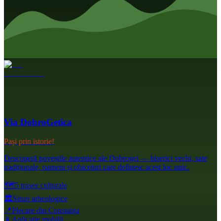
Via DobroGetica
Pași prin istorie!
Descoperă poveștile autentice ale Dobrogei — biserici vechi, sate
tradiționale, oameni și obiceiuri care definesc acest loc unic.
🗺️
5 trasee culturale
🏛️
Situri arheologice
📍
Plecare din Constanța
📱
Aplicație mobilă