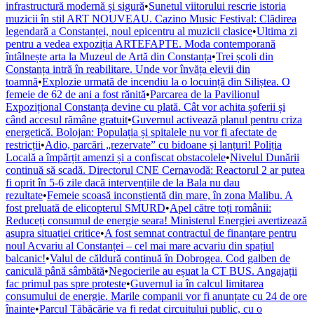
infrastructură modernă și sigură
•
Sunetul viitorului rescrie istoria
muzicii în stil ART NOUVEAU. Cazino Music Festival: Clădirea
legendară a Constanței, noul epicentru al muzicii clasice
•
Ultima zi
pentru a vedea expoziția ARTEFAPTE. Moda contemporană
întâlnește arta la Muzeul de Artă din Constanța
•
Trei școli din
Constanța intră în reabilitare. Unde vor învăța elevii din
toamnă
•
Explozie urmată de incendiu la o locuință din Siliștea. O
femeie de 62 de ani a fost rănită
•
Parcarea de la Pavilionul
Expozițional Constanța devine cu plată. Cât vor achita șoferii și
când accesul rămâne gratuit
•
Guvernul activează planul pentru criza
energetică. Bolojan: Populația și spitalele nu vor fi afectate de
restricții
•
Adio, parcări „rezervate” cu bidoane și lanțuri! Poliția
Locală a împărțit amenzi și a confiscat obstacolele
•
Nivelul Dunării
continuă să scadă. Directorul CNE Cernavodă: Reactorul 2 ar putea
fi oprit în 5-6 zile dacă intervențiile de la Bala nu dau
rezultate
•
Femeie scoasă inconștientă din mare, în zona Malibu. A
fost preluată de elicopterul SMURD
•
Apel către toți românii:
Reduceți consumul de energie seara! Ministerul Energiei avertizează
asupra situației critice
•
A fost semnat contractul de finanțare pentru
noul Acvariu al Constanței – cel mai mare acvariu din spațiul
balcanic!
•
Valul de căldură continuă în Dobrogea. Cod galben de
caniculă până sâmbătă
•
Negocierile au eșuat la CT BUS. Angajații
fac primul pas spre proteste
•
Guvernul ia în calcul limitarea
consumului de energie. Marile companii vor fi anunțate cu 24 de ore
înainte
•
Parcul Tăbăcărie va fi redat circuitului public, cu o