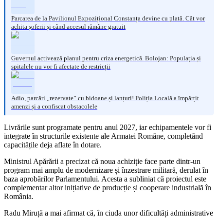
Parcarea de la Pavilionul Expozițional Constanța devine cu plată. Cât vor
achita șoferii și când accesul rămâne gratuit
Guvernul activează planul pentru criza energetică. Bolojan: Populația și
spitalele nu vor fi afectate de restricții
Adio, parcări „rezervate” cu bidoane și lanțuri! Poliția Locală a împărțit
amenzi și a confiscat obstacolele
Livrările sunt programate pentru anul 2027, iar echipamentele vor fi
integrate în structurile existente ale Armatei Române, completând
capacitățile deja aflate în dotare.
Ministrul Apărării a precizat că noua achiziție face parte dintr-un
program mai amplu de modernizare și înzestrare militară, derulat în
baza aprobărilor Parlamentului. Acesta a subliniat că proiectul este
complementar altor inițiative de producție și cooperare industrială în
România.
Radu Miruță a mai afirmat că, în ciuda unor dificultăți administrative