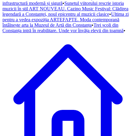
infrastructură modernă și sigură
•
Sunetul viitorului rescrie istoria
muzicii în stil ART NOUVEAU. Cazino Music Festival: Clădirea
legendară a Constanței, noul epicentru al muzicii clasice
•
Ultima zi
pentru a vedea expoziția ARTEFAPTE. Moda contemporană
întâlnește arta la Muzeul de Artă din Constanța
•
Trei școli din
Constanța intră în reabilitare. Unde vor învăța elevii din toamnă
•