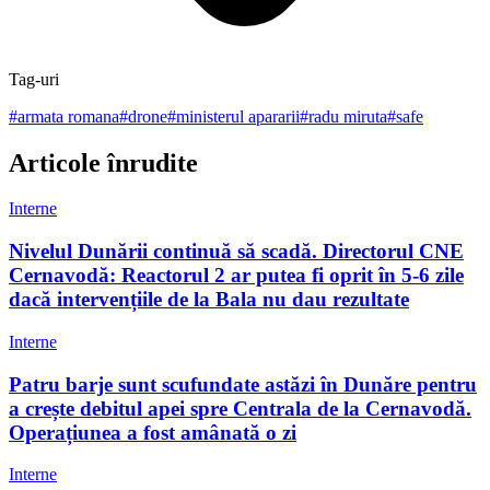
Tag-uri
#
armata romana
#
drone
#
ministerul apararii
#
radu miruta
#
safe
Articole înrudite
Interne
Nivelul Dunării continuă să scadă. Directorul CNE
Cernavodă: Reactorul 2 ar putea fi oprit în 5-6 zile
dacă intervențiile de la Bala nu dau rezultate
Interne
Patru barje sunt scufundate astăzi în Dunăre pentru
a crește debitul apei spre Centrala de la Cernavodă.
Operațiunea a fost amânată o zi
Interne