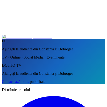
DT
Ajungeți la audiența din Constanța și Dobrogea
TV · Online · Social Media · Evenimente
DOTTO TV
Ajungeți la audiența din Constanța și Dobrogea
Contactează-ne
→
publicitate
Distribuie articolul