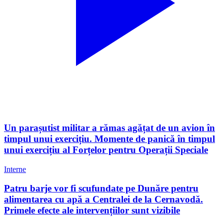
Un parașutist militar a rămas agățat de un avion în
timpul unui exercițiu. Momente de panică în timpul
unui exercițiu al Forțelor pentru Operații Speciale
Interne
Patru barje vor fi scufundate pe Dunăre pentru
alimentarea cu apă a Centralei de la Cernavodă.
Primele efecte ale intervențiilor sunt vizibile