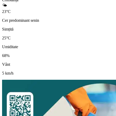
🌤️
23
°
C
Cer predominant senin
Simțită
25
°C
Umiditate
68
%
Vânt
5
km/h