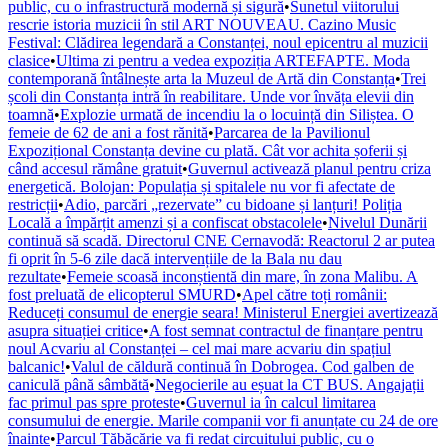
public, cu o infrastructură modernă și sigură
•
Sunetul viitorului
rescrie istoria muzicii în stil ART NOUVEAU. Cazino Music
Festival: Clădirea legendară a Constanței, noul epicentru al muzicii
clasice
•
Ultima zi pentru a vedea expoziția ARTEFAPTE. Moda
contemporană întâlnește arta la Muzeul de Artă din Constanța
•
Trei
școli din Constanța intră în reabilitare. Unde vor învăța elevii din
toamnă
•
Explozie urmată de incendiu la o locuință din Siliștea. O
femeie de 62 de ani a fost rănită
•
Parcarea de la Pavilionul
Expozițional Constanța devine cu plată. Cât vor achita șoferii și
când accesul rămâne gratuit
•
Guvernul activează planul pentru criza
energetică. Bolojan: Populația și spitalele nu vor fi afectate de
restricții
•
Adio, parcări „rezervate” cu bidoane și lanțuri! Poliția
Locală a împărțit amenzi și a confiscat obstacolele
•
Nivelul Dunării
continuă să scadă. Directorul CNE Cernavodă: Reactorul 2 ar putea
fi oprit în 5-6 zile dacă intervențiile de la Bala nu dau
rezultate
•
Femeie scoasă inconștientă din mare, în zona Malibu. A
fost preluată de elicopterul SMURD
•
Apel către toți românii:
Reduceți consumul de energie seara! Ministerul Energiei avertizează
asupra situației critice
•
A fost semnat contractul de finanțare pentru
noul Acvariu al Constanței – cel mai mare acvariu din spațiul
balcanic!
•
Valul de căldură continuă în Dobrogea. Cod galben de
caniculă până sâmbătă
•
Negocierile au eșuat la CT BUS. Angajații
fac primul pas spre proteste
•
Guvernul ia în calcul limitarea
consumului de energie. Marile companii vor fi anunțate cu 24 de ore
înainte
•
Parcul Tăbăcărie va fi redat circuitului public, cu o