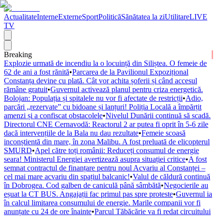
Actualitate
Interne
Externe
Sport
Politică
Sănătatea la zi
Utilitare
LIVE
TV
Breaking
Explozie urmată de incendiu la o locuință din Siliștea. O femeie de
62 de ani a fost rănită
•
Parcarea de la Pavilionul Expozițional
Constanța devine cu plată. Cât vor achita șoferii și când accesul
rămâne gratuit
•
Guvernul activează planul pentru criza energetică.
Bolojan: Populația și spitalele nu vor fi afectate de restricții
•
Adio,
parcări „rezervate” cu bidoane și lanțuri! Poliția Locală a împărțit
amenzi și a confiscat obstacolele
•
Nivelul Dunării continuă să scadă.
Directorul CNE Cernavodă: Reactorul 2 ar putea fi oprit în 5-6 zile
dacă intervențiile de la Bala nu dau rezultate
•
Femeie scoasă
inconștientă din mare, în zona Malibu. A fost preluată de elicopterul
SMURD
•
Apel către toți românii: Reduceți consumul de energie
seara! Ministerul Energiei avertizează asupra situației critice
•
A fost
semnat contractul de finanțare pentru noul Acvariu al Constanței –
cel mai mare acvariu din spațiul balcanic!
•
Valul de căldură continuă
în Dobrogea. Cod galben de caniculă până sâmbătă
•
Negocierile au
eșuat la CT BUS. Angajații fac primul pas spre proteste
•
Guvernul ia
în calcul limitarea consumului de energie. Marile companii vor fi
anunțate cu 24 de ore înainte
•
Parcul Tăbăcărie va fi redat circuitului