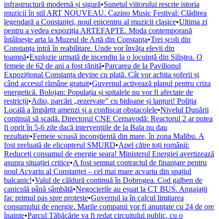
infrastructură modernă și sigură
•
Sunetul viitorului rescrie istoria
muzicii în stil ART NOUVEAU. Cazino Music Festival: Clădirea
legendară a Constanței, noul epicentru al muzicii clasice
•
Ultima zi
pentru a vedea expoziția ARTEFAPTE. Moda contemporană
întâlnește arta la Muzeul de Artă din Constanța
•
Trei școli din
Constanța intră în reabilitare. Unde vor învăța elevii din
toamnă
•
Explozie urmată de incendiu la o locuință din Siliștea. O
femeie de 62 de ani a fost rănită
•
Parcarea de la Pavilionul
Expozițional Constanța devine cu plată. Cât vor achita șoferii și
când accesul rămâne gratuit
•
Guvernul activează planul pentru criza
energetică. Bolojan: Populația și spitalele nu vor fi afectate de
restricții
•
Adio, parcări „rezervate” cu bidoane și lanțuri! Poliția
Locală a împărțit amenzi și a confiscat obstacolele
•
Nivelul Dunării
continuă să scadă. Directorul CNE Cernavodă: Reactorul 2 ar putea
fi oprit în 5-6 zile dacă intervențiile de la Bala nu dau
rezultate
•
Femeie scoasă inconștientă din mare, în zona Malibu. A
fost preluată de elicopterul SMURD
•
Apel către toți românii:
Reduceți consumul de energie seara! Ministerul Energiei avertizează
asupra situației critice
•
A fost semnat contractul de finanțare pentru
noul Acvariu al Constanței – cel mai mare acvariu din spațiul
balcanic!
•
Valul de căldură continuă în Dobrogea. Cod galben de
caniculă până sâmbătă
•
Negocierile au eșuat la CT BUS. Angajații
fac primul pas spre proteste
•
Guvernul ia în calcul limitarea
consumului de energie. Marile companii vor fi anunțate cu 24 de ore
înainte
•
Parcul Tăbăcărie va fi redat circuitului public, cu o