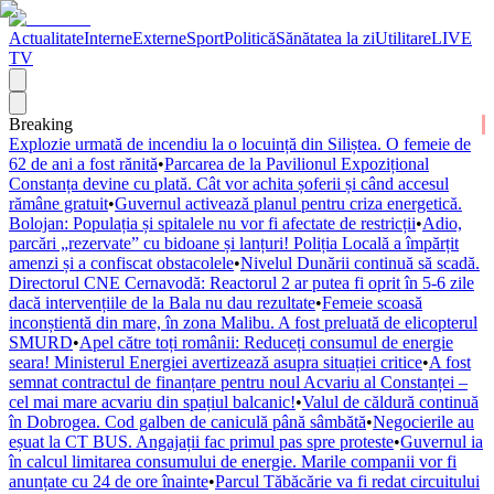
Actualitate
Interne
Externe
Sport
Politică
Sănătatea la zi
Utilitare
LIVE
TV
Breaking
Explozie urmată de incendiu la o locuință din Siliștea. O femeie de
62 de ani a fost rănită
•
Parcarea de la Pavilionul Expozițional
Constanța devine cu plată. Cât vor achita șoferii și când accesul
rămâne gratuit
•
Guvernul activează planul pentru criza energetică.
Bolojan: Populația și spitalele nu vor fi afectate de restricții
•
Adio,
parcări „rezervate” cu bidoane și lanțuri! Poliția Locală a împărțit
amenzi și a confiscat obstacolele
•
Nivelul Dunării continuă să scadă.
Directorul CNE Cernavodă: Reactorul 2 ar putea fi oprit în 5-6 zile
dacă intervențiile de la Bala nu dau rezultate
•
Femeie scoasă
inconștientă din mare, în zona Malibu. A fost preluată de elicopterul
SMURD
•
Apel către toți românii: Reduceți consumul de energie
seara! Ministerul Energiei avertizează asupra situației critice
•
A fost
semnat contractul de finanțare pentru noul Acvariu al Constanței –
cel mai mare acvariu din spațiul balcanic!
•
Valul de căldură continuă
în Dobrogea. Cod galben de caniculă până sâmbătă
•
Negocierile au
eșuat la CT BUS. Angajații fac primul pas spre proteste
•
Guvernul ia
în calcul limitarea consumului de energie. Marile companii vor fi
anunțate cu 24 de ore înainte
•
Parcul Tăbăcărie va fi redat circuitului