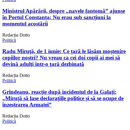
Ministrul Apărării, despre „navele fantomă” ajunse
în Portul Constanța: Nu erau sub sancțiuni la
momentul acostării
Redacția Dotto
Politică
Radu Miruţă, de 1 iunie: Ce ţară le lăsăm moştenire
copiilor noştri? Nu vreau ca cei doi copii ai mei să
devină adulţi într-o ţară dezbinată
Redacția Dotto
Politică
Grindeanu, reacție după incidentul de la Galați:
„Miruță să lase declarațiile politice și să se ocupe de
înzestrarea Armatei”
Redacția Dotto
Politică