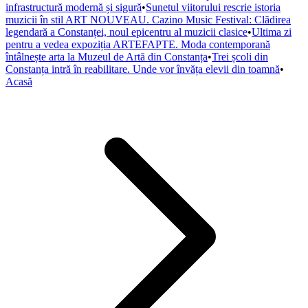
infrastructură modernă și sigură
•
Sunetul viitorului rescrie istoria
muzicii în stil ART NOUVEAU. Cazino Music Festival: Clădirea
legendară a Constanței, noul epicentru al muzicii clasice
•
Ultima zi
pentru a vedea expoziția ARTEFAPTE. Moda contemporană
întâlnește arta la Muzeul de Artă din Constanța
•
Trei școli din
Constanța intră în reabilitare. Unde vor învăța elevii din toamnă
•
Acasă