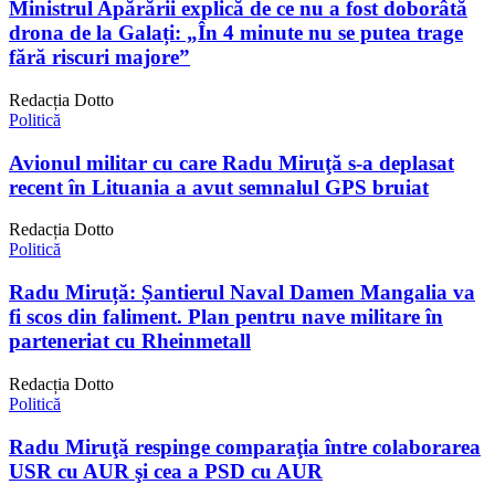
Ministrul Apărării explică de ce nu a fost doborâtă
drona de la Galați: „În 4 minute nu se putea trage
fără riscuri majore”
Redacția Dotto
Politică
Avionul militar cu care Radu Miruţă s-a deplasat
recent în Lituania a avut semnalul GPS bruiat
Redacția Dotto
Politică
Radu Miruță: Șantierul Naval Damen Mangalia va
fi scos din faliment. Plan pentru nave militare în
parteneriat cu Rheinmetall
Redacția Dotto
Politică
Radu Miruţă respinge comparaţia între colaborarea
USR cu AUR şi cea a PSD cu AUR