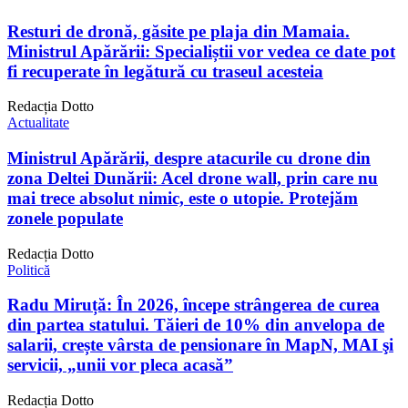
Resturi de dronă, găsite pe plaja din Mamaia.
Ministrul Apărării: Specialiștii vor vedea ce date pot
fi recuperate în legătură cu traseul acesteia
Redacția Dotto
Actualitate
Ministrul Apărării, despre atacurile cu drone din
zona Deltei Dunării: Acel drone wall, prin care nu
mai trece absolut nimic, este o utopie. Protejăm
zonele populate
Redacția Dotto
Politică
Radu Miruță: În 2026, începe strângerea de curea
din partea statului. Tăieri de 10% din anvelopa de
salarii, crește vârsta de pensionare în MapN, MAI şi
servicii, „unii vor pleca acasă”
Redacția Dotto