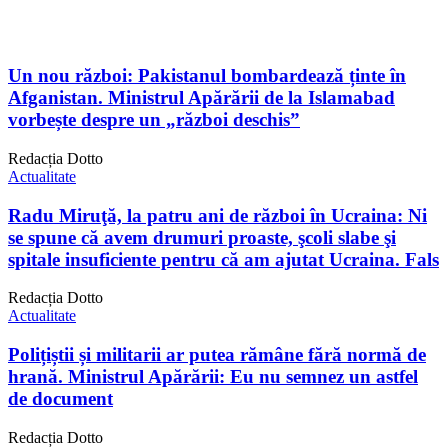
Un nou război: Pakistanul bombardează ținte în
Afganistan. Ministrul Apărării de la Islamabad
vorbește despre un „război deschis”
Redacția Dotto
Actualitate
Radu Miruţă, la patru ani de război în Ucraina: Ni
se spune că avem drumuri proaste, şcoli slabe şi
spitale insuficiente pentru că am ajutat Ucraina. Fals
Redacția Dotto
Actualitate
Polițiștii și militarii ar putea rămâne fără normă de
hrană. Ministrul Apărării: Eu nu semnez un astfel
de document
Redacția Dotto