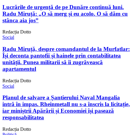
Lucrările de urgență de pe Dunăre continuă luni.
Radu Miruță: „O să merg și eu acolo. O să dăm cu
stânca aia jos”
Redacția Dotto
Social
Radu Miruță, despre comandantul de la Murfatlar:
Își deconta pantofii și hainele prin contabilitatea
unității. Punea militarii să îi zugrăvească
apartamentul
Redacția Dotto
Social
Planul de salvare a Șantierului Naval Mangalia
intră în impas. Rheinmetall nu s-a înscris la licitație,
iar miniștrii Apărării și Economiei își pasează
responsabilitatea
Redacția Dotto
Politică