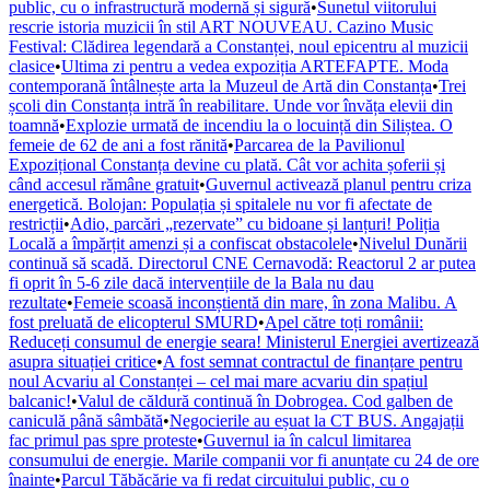
public, cu o infrastructură modernă și sigură
•
Sunetul viitorului
rescrie istoria muzicii în stil ART NOUVEAU. Cazino Music
Festival: Clădirea legendară a Constanței, noul epicentru al muzicii
clasice
•
Ultima zi pentru a vedea expoziția ARTEFAPTE. Moda
contemporană întâlnește arta la Muzeul de Artă din Constanța
•
Trei
școli din Constanța intră în reabilitare. Unde vor învăța elevii din
toamnă
•
Explozie urmată de incendiu la o locuință din Siliștea. O
femeie de 62 de ani a fost rănită
•
Parcarea de la Pavilionul
Expozițional Constanța devine cu plată. Cât vor achita șoferii și
când accesul rămâne gratuit
•
Guvernul activează planul pentru criza
energetică. Bolojan: Populația și spitalele nu vor fi afectate de
restricții
•
Adio, parcări „rezervate” cu bidoane și lanțuri! Poliția
Locală a împărțit amenzi și a confiscat obstacolele
•
Nivelul Dunării
continuă să scadă. Directorul CNE Cernavodă: Reactorul 2 ar putea
fi oprit în 5-6 zile dacă intervențiile de la Bala nu dau
rezultate
•
Femeie scoasă inconștientă din mare, în zona Malibu. A
fost preluată de elicopterul SMURD
•
Apel către toți românii:
Reduceți consumul de energie seara! Ministerul Energiei avertizează
asupra situației critice
•
A fost semnat contractul de finanțare pentru
noul Acvariu al Constanței – cel mai mare acvariu din spațiul
balcanic!
•
Valul de căldură continuă în Dobrogea. Cod galben de
caniculă până sâmbătă
•
Negocierile au eșuat la CT BUS. Angajații
fac primul pas spre proteste
•
Guvernul ia în calcul limitarea
consumului de energie. Marile companii vor fi anunțate cu 24 de ore
înainte
•
Parcul Tăbăcărie va fi redat circuitului public, cu o