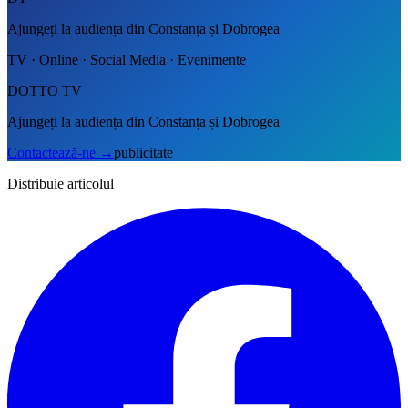
Ajungeți la audiența din Constanța și Dobrogea
TV · Online · Social Media · Evenimente
DOTTO TV
Ajungeți la audiența din Constanța și Dobrogea
Contactează-ne
→
publicitate
Distribuie articolul