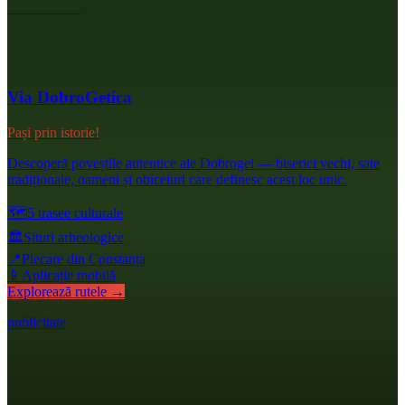
Via DobroGetica
Pași prin istorie!
Descoperă poveștile autentice ale Dobrogei — biserici vechi, sate
tradiționale, oameni și obiceiuri care definesc acest loc unic.
🗺️
5 trasee culturale
🏛️
Situri arheologice
📍
Plecare din Constanța
📱
Aplicație mobilă
Explorează rutele →
publicitate