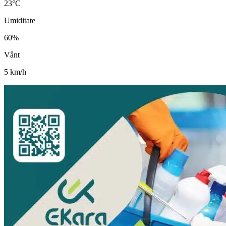
23
°C
Umiditate
60
%
Vânt
5
km/h