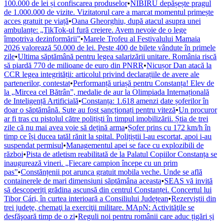
100.000 de lei și confiscarea produselor
•
NIBIRU depășește pragul
de 1.000.000 de vizite. Vizitatorul care a marcat momentul primește
acces gratuit pe viață
•
Oana Gheorghiu, după atacul asupra unei
ambulanțe: „TikTok-ul fură creiere. Avem nevoie de o lege
împotriva dezinformării”
•
Marele Trofeu al Festivalului Mamaia
2026 valorează 50.000 de lei. Peste 400 de bilete vândute în primele
zile
•
Ultima săptămână pentru legea salarizării unitare. România riscă
să piardă 770 de milioane de euro din PNRR
•
Nicușor Dan atacă la
CCR legea integrității: articolul privind declarațiile de avere ale
partenerilor, contestat
•
Performanță uriașă pentru Constanța! Elev de
la „Mircea cel Bătrân”, medalie de aur la Olimpiada Internațională
de Inteligență Artificială
•
Constanța: 1.618 amenzi date șoferilor în
doar o săptămână. Sute au fost sancționați pentru viteză
•
Un procuror
ar fi tras cu pistolul către polițiști în timpul imobilizării. Știa de trei
zile că nu mai avea voie să dețină arma
•
Șofer prins cu 172 km/h în
timp ce își ducea tatăl rănit la spital. Polițiștii l-au escortat, apoi i-au
suspendat permisul
•
Managementul apei se face cu explozibili de
război
•
Pista de atletism reabilitată de la Palatul Copiilor Constanța se
inaugurează vineri. „Fiecare campion începe cu un prim
pas”
•
Constănțenii pot arunca gratuit mobila veche. Unde se află
containerele de mari dimensiuni săptămâna aceasta
•
SEAS vă invită
să descoperiți grădina ascunsă din centrul Constanței. Concertul lui
Tibor Cári, în curtea interioară a Consiliului Județean
•
Rezerviştii din
trei județe, chemaţi la exerciţii militare. MApN: Activităţile se
desfăşoară timp de o zi
•
Reguli noi pentru românii care aduc țigări și