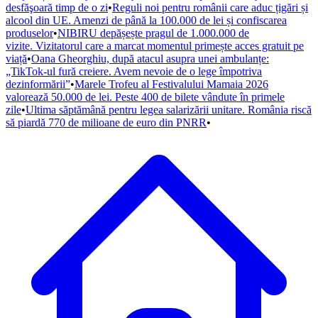
desfăşoară timp de o zi
•
Reguli noi pentru românii care aduc țigări și
alcool din UE. Amenzi de până la 100.000 de lei și confiscarea
produselor
•
NIBIRU depășește pragul de 1.000.000 de
vizite. Vizitatorul care a marcat momentul primește acces gratuit pe
viață
•
Oana Gheorghiu, după atacul asupra unei ambulanțe:
„TikTok-ul fură creiere. Avem nevoie de o lege împotriva
dezinformării”
•
Marele Trofeu al Festivalului Mamaia 2026
valorează 50.000 de lei. Peste 400 de bilete vândute în primele
zile
•
Ultima săptămână pentru legea salarizării unitare. România riscă
să piardă 770 de milioane de euro din PNRR
•