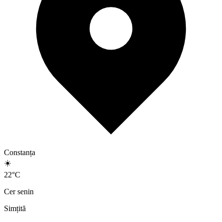
Constanța
☀️
22
°
C
Cer senin
Simțită