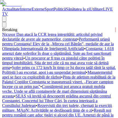
Actualitate
Interne
Externe
Sport
Politică
Sănătatea la zi
Utilitare
LIVE
TV
Breaking
Nicușor Dan atacă la CCR legea integrității: articolul privind
declarațiile de avere ale partenerilor, contestat
•
Performanță uriașă
pentru Constanța! Elev de la „Mircea cel Bătrân”, medalie de aur la
Olimpiada Internațională de Inteligență Artificială
•
Constanța: 1.618
amenzi date șoferilor în doar o săptămână. Sute au fost sancționați
pentru viteză
•
Un procuror ar fi tras cu pistolul către polițiști în
timpul imobilizării. Știa de trei zile că nu mai avea voie să dețină
arma
•
Șofer prins cu 172 km/h în timp ce își ducea tatăl rănit la spital.
Polițiștii l-au escortat, apoi i-au suspendat permisul
•
Managementul
apei se face cu explozibili de război
•
Pista de atletism reabilitată de la
Palatul Copiilor Constanța se inaugurează vineri. „Fiecare campion
începe cu un prim pas”
•
Constănțenii pot arunca gratuit mobila
veche. Unde se află containerele de mari dimensiuni săptămâna
aceasta
•
SEAS vă invită să descoperiți grădina ascunsă din centrul
Constanței. Concertul lui Tibor Cári, în curtea interioară a
Consiliului Județean
•
Rezerviştii din trei județe, chemaţi la exerciţii
militare. MApN: Activităţile se desfăşoară timp de o zi
•
Reguli noi
pentru românii care aduc țigări și alcool din UE. Amenzi de până la