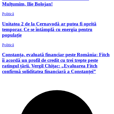
Mulţumim, Ilie Bolojan!
Politică
Unitatea 2 de la Cernavodă ar putea fi oprită
temporar. Ce se întâmplă cu energia pentru
populație
Politică
Constanța, evaluată financiar peste România: Fitch
îi acordă un profil de credit cu trei trepte peste
ratingul țării. Vergil Chițac: „Evaluarea Fitch
confirmă soliditatea financiară a Constanței”