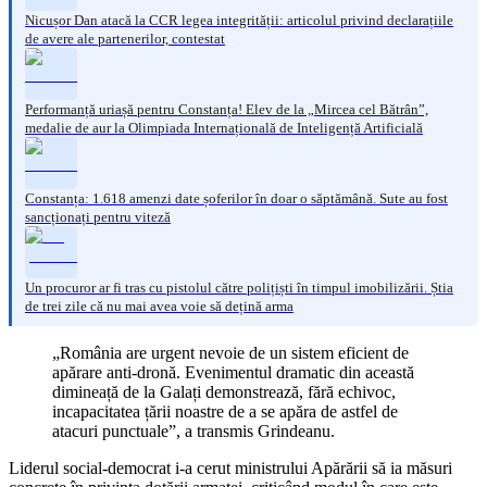
Nicușor Dan atacă la CCR legea integrității: articolul privind declarațiile
de avere ale partenerilor, contestat
Performanță uriașă pentru Constanța! Elev de la „Mircea cel Bătrân”,
medalie de aur la Olimpiada Internațională de Inteligență Artificială
Constanța: 1.618 amenzi date șoferilor în doar o săptămână. Sute au fost
sancționați pentru viteză
Un procuror ar fi tras cu pistolul către polițiști în timpul imobilizării. Știa
de trei zile că nu mai avea voie să dețină arma
„România are urgent nevoie de un sistem eficient de
apărare anti-dronă. Evenimentul dramatic din această
dimineață de la Galați demonstrează, fără echivoc,
incapacitatea țării noastre de a se apăra de astfel de
atacuri punctuale”, a transmis Grindeanu.
Liderul social-democrat i-a cerut ministrului Apărării să ia măsuri