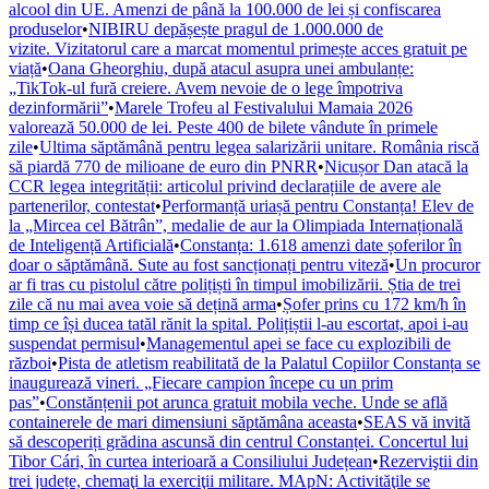
alcool din UE. Amenzi de până la 100.000 de lei și confiscarea
produselor
•
NIBIRU depășește pragul de 1.000.000 de
vizite. Vizitatorul care a marcat momentul primește acces gratuit pe
viață
•
Oana Gheorghiu, după atacul asupra unei ambulanțe:
„TikTok-ul fură creiere. Avem nevoie de o lege împotriva
dezinformării”
•
Marele Trofeu al Festivalului Mamaia 2026
valorează 50.000 de lei. Peste 400 de bilete vândute în primele
zile
•
Ultima săptămână pentru legea salarizării unitare. România riscă
să piardă 770 de milioane de euro din PNRR
•
Nicușor Dan atacă la
CCR legea integrității: articolul privind declarațiile de avere ale
partenerilor, contestat
•
Performanță uriașă pentru Constanța! Elev de
la „Mircea cel Bătrân”, medalie de aur la Olimpiada Internațională
de Inteligență Artificială
•
Constanța: 1.618 amenzi date șoferilor în
doar o săptămână. Sute au fost sancționați pentru viteză
•
Un procuror
ar fi tras cu pistolul către polițiști în timpul imobilizării. Știa de trei
zile că nu mai avea voie să dețină arma
•
Șofer prins cu 172 km/h în
timp ce își ducea tatăl rănit la spital. Polițiștii l-au escortat, apoi i-au
suspendat permisul
•
Managementul apei se face cu explozibili de
război
•
Pista de atletism reabilitată de la Palatul Copiilor Constanța se
inaugurează vineri. „Fiecare campion începe cu un prim
pas”
•
Constănțenii pot arunca gratuit mobila veche. Unde se află
containerele de mari dimensiuni săptămâna aceasta
•
SEAS vă invită
să descoperiți grădina ascunsă din centrul Constanței. Concertul lui
Tibor Cári, în curtea interioară a Consiliului Județean
•
Rezerviştii din
trei județe, chemaţi la exerciţii militare. MApN: Activităţile se