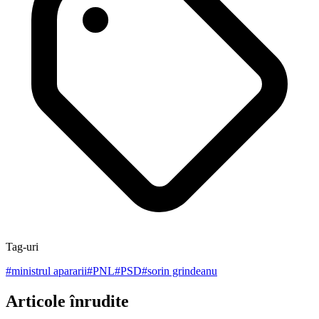
Tag-uri
#
ministrul apararii
#
PNL
#
PSD
#
sorin grindeanu
Articole înrudite