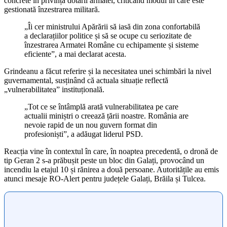
concrete în privința dotării armatei, criticând modul în care este
gestionată înzestrarea militară.
„Îi cer ministrului Apărării să iasă din zona confortabilă
a declarațiilor politice și să se ocupe cu seriozitate de
înzestrarea Armatei Române cu echipamente și sisteme
eficiente”, a mai declarat acesta.
Grindeanu a făcut referire și la necesitatea unei schimbări la nivel
guvernamental, susținând că actuala situație reflectă
„vulnerabilitatea” instituțională.
„Tot ce se întâmplă arată vulnerabilitatea pe care
actualii miniștri o creează țării noastre. România are
nevoie rapid de un nou guvern format din
profesioniști”, a adăugat liderul PSD.
Reacția vine în contextul în care, în noaptea precedentă, o dronă de
tip Geran 2 s-a prăbușit peste un bloc din Galați, provocând un
incendiu la etajul 10 și rănirea a două persoane. Autoritățile au emis
atunci mesaje RO-Alert pentru județele Galați, Brăila și Tulcea.