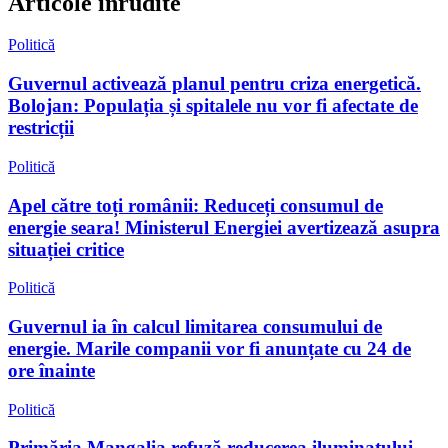
Articole înrudite
Politică
Guvernul activează planul pentru criza energetică.
Bolojan: Populația și spitalele nu vor fi afectate de
restricții
Politică
Apel către toți românii: Reduceți consumul de
energie seara! Ministerul Energiei avertizează asupra
situației critice
Politică
Guvernul ia în calcul limitarea consumului de
energie. Marile companii vor fi anunțate cu 24 de
ore înainte
Politică
Primăria Mangalia refuză reducerea iluminatului