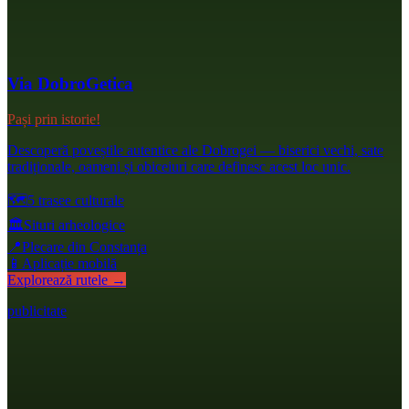
Via DobroGetica
Pași prin istorie!
Descoperă poveștile autentice ale Dobrogei — biserici vechi, sate
tradiționale, oameni și obiceiuri care definesc acest loc unic.
🗺️
5 trasee culturale
🏛️
Situri arheologice
📍
Plecare din Constanța
📱
Aplicație mobilă
Explorează rutele →
publicitate