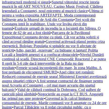
infrastructură modernă și sigură
•
Sunetul viitorului rescrie istoria
muzicii în stil ART NOUVEAU. Cazino Music Festival: Clădirea
legendară a Constanței, noul epicentru al muzicii clasice
•
Ultima zi
pentru a vedea expoziția ARTEFAPTE. Moda contemporană
întâlnește arta la Muzeul de Artă din Constanța
•
Trei școli din
Constanța intră în reabilitare. Unde vor învăța elevii din
toamnă
•
Explozie urmată de incendiu la o locuință din Siliștea. O
femeie de 62 de ani a fost rănită
•
Parcarea de la Pavilionul
Expozițional Constanța devine cu plată. Cât vor achita șoferii și
când accesul rămâne gratuit
•
Guvernul activează planul pentru criza
energetică. Bolojan: Populația și spitalele nu vor fi afectate de
restricții
•
Adio, parcări „rezervate” cu bidoane și lanțuri! Poliția
Locală a împărțit amenzi și a confiscat obstacolele
•
Nivelul Dunării
continuă să scadă. Directorul CNE Cernavodă: Reactorul 2 ar putea
fi oprit în 5-6 zile dacă intervențiile de la Bala nu dau
rezultate
•
Femeie scoasă inconștientă din mare, în zona Malibu. A
fost preluată de elicopterul SMURD
•
Apel către toți românii:
Reduceți consumul de energie seara! Ministerul Energiei avertizează
asupra situației critice
•
A fost semnat contractul de finanțare pentru
noul Acvariu al Constanței – cel mai mare acvariu din spațiul
balcanic!
•
Valul de căldură continuă în Dobrogea. Cod galben de
caniculă până sâmbătă
•
Negocierile au eșuat la CT BUS. Angajații
fac primul pas spre proteste
•
Guvernul ia în calcul limitarea
consumului de energie. Marile companii vor fi anunțate cu 24 de ore
înainte
•
Parcul Tăbăcărie va fi redat circuitului public, cu o