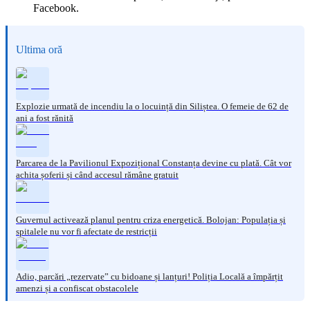
Facebook.
Ultima oră
Explozie urmată de incendiu la o locuință din Siliștea. O femeie de 62 de
ani a fost rănită
Parcarea de la Pavilionul Expozițional Constanța devine cu plată. Cât vor
achita șoferii și când accesul rămâne gratuit
Guvernul activează planul pentru criza energetică. Bolojan: Populația și
spitalele nu vor fi afectate de restricții
Adio, parcări „rezervate” cu bidoane și lanțuri! Poliția Locală a împărțit
amenzi și a confiscat obstacolele