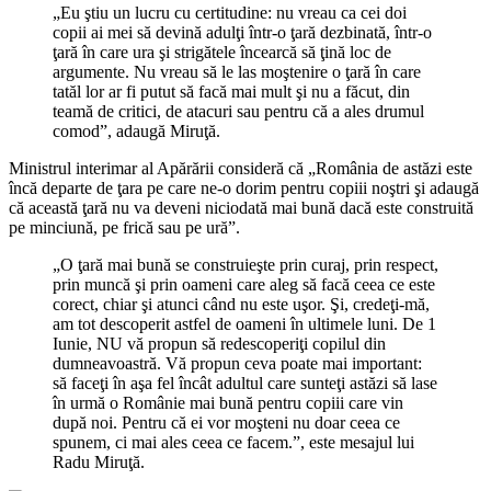
„Eu ştiu un lucru cu certitudine: nu vreau ca cei doi
copii ai mei să devină adulţi într-o ţară dezbinată, într-o
ţară în care ura şi strigătele încearcă să ţină loc de
argumente. Nu vreau să le las moştenire o ţară în care
tatăl lor ar fi putut să facă mai mult şi nu a făcut, din
teamă de critici, de atacuri sau pentru că a ales drumul
comod”, adaugă Miruţă.
Ministrul interimar al Apărării consideră că „România de astăzi este
încă departe de ţara pe care ne-o dorim pentru copiii noştri şi adaugă
că această ţară nu va deveni niciodată mai bună dacă este construită
pe minciună, pe frică sau pe ură”.
„O ţară mai bună se construieşte prin curaj, prin respect,
prin muncă şi prin oameni care aleg să facă ceea ce este
corect, chiar şi atunci când nu este uşor. Şi, credeţi-mă,
am tot descoperit astfel de oameni în ultimele luni. De 1
Iunie, NU vă propun să redescoperiţi copilul din
dumneavoastră. Vă propun ceva poate mai important:
să faceţi în aşa fel încât adultul care sunteţi astăzi să lase
în urmă o Românie mai bună pentru copiii care vin
după noi. Pentru că ei vor moşteni nu doar ceea ce
spunem, ci mai ales ceea ce facem.”, este mesajul lui
Radu Miruţă.