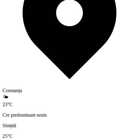
Constanța
🌤️
23
°
C
Cer predominant senin
Simțită
25
°C