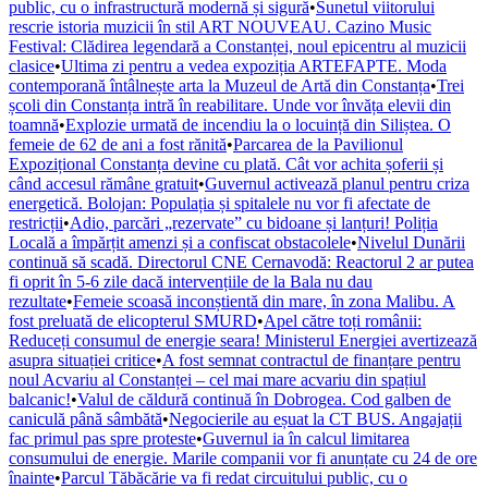
public, cu o infrastructură modernă și sigură
•
Sunetul viitorului
rescrie istoria muzicii în stil ART NOUVEAU. Cazino Music
Festival: Clădirea legendară a Constanței, noul epicentru al muzicii
clasice
•
Ultima zi pentru a vedea expoziția ARTEFAPTE. Moda
contemporană întâlnește arta la Muzeul de Artă din Constanța
•
Trei
școli din Constanța intră în reabilitare. Unde vor învăța elevii din
toamnă
•
Explozie urmată de incendiu la o locuință din Siliștea. O
femeie de 62 de ani a fost rănită
•
Parcarea de la Pavilionul
Expozițional Constanța devine cu plată. Cât vor achita șoferii și
când accesul rămâne gratuit
•
Guvernul activează planul pentru criza
energetică. Bolojan: Populația și spitalele nu vor fi afectate de
restricții
•
Adio, parcări „rezervate” cu bidoane și lanțuri! Poliția
Locală a împărțit amenzi și a confiscat obstacolele
•
Nivelul Dunării
continuă să scadă. Directorul CNE Cernavodă: Reactorul 2 ar putea
fi oprit în 5-6 zile dacă intervențiile de la Bala nu dau
rezultate
•
Femeie scoasă inconștientă din mare, în zona Malibu. A
fost preluată de elicopterul SMURD
•
Apel către toți românii:
Reduceți consumul de energie seara! Ministerul Energiei avertizează
asupra situației critice
•
A fost semnat contractul de finanțare pentru
noul Acvariu al Constanței – cel mai mare acvariu din spațiul
balcanic!
•
Valul de căldură continuă în Dobrogea. Cod galben de
caniculă până sâmbătă
•
Negocierile au eșuat la CT BUS. Angajații
fac primul pas spre proteste
•
Guvernul ia în calcul limitarea
consumului de energie. Marile companii vor fi anunțate cu 24 de ore
înainte
•
Parcul Tăbăcărie va fi redat circuitului public, cu o