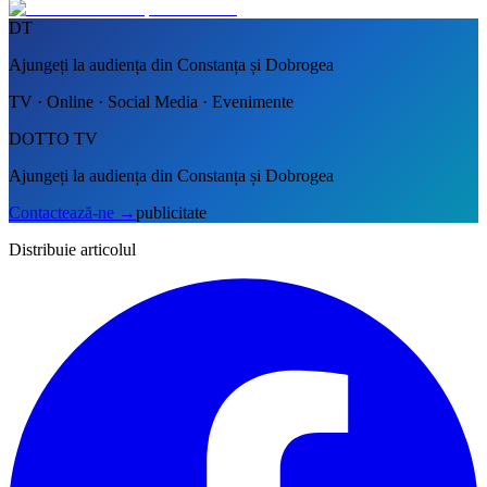
DT
Ajungeți la audiența din Constanța și Dobrogea
TV · Online · Social Media · Evenimente
DOTTO TV
Ajungeți la audiența din Constanța și Dobrogea
Contactează-ne
→
publicitate
Distribuie articolul