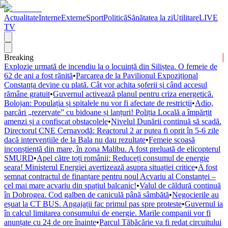
Actualitate
Interne
Externe
Sport
Politică
Sănătatea la zi
Utilitare
LIVE
TV
Breaking
Explozie urmată de incendiu la o locuință din Siliștea. O femeie de
62 de ani a fost rănită
•
Parcarea de la Pavilionul Expozițional
Constanța devine cu plată. Cât vor achita șoferii și când accesul
rămâne gratuit
•
Guvernul activează planul pentru criza energetică.
Bolojan: Populația și spitalele nu vor fi afectate de restricții
•
Adio,
parcări „rezervate” cu bidoane și lanțuri! Poliția Locală a împărțit
amenzi și a confiscat obstacolele
•
Nivelul Dunării continuă să scadă.
Directorul CNE Cernavodă: Reactorul 2 ar putea fi oprit în 5-6 zile
dacă intervențiile de la Bala nu dau rezultate
•
Femeie scoasă
inconștientă din mare, în zona Malibu. A fost preluată de elicopterul
SMURD
•
Apel către toți românii: Reduceți consumul de energie
seara! Ministerul Energiei avertizează asupra situației critice
•
A fost
semnat contractul de finanțare pentru noul Acvariu al Constanței –
cel mai mare acvariu din spațiul balcanic!
•
Valul de căldură continuă
în Dobrogea. Cod galben de caniculă până sâmbătă
•
Negocierile au
eșuat la CT BUS. Angajații fac primul pas spre proteste
•
Guvernul ia
în calcul limitarea consumului de energie. Marile companii vor fi
anunțate cu 24 de ore înainte
•
Parcul Tăbăcărie va fi redat circuitului