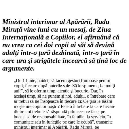
Ministrul interimar al Apărării, Radu
Miruţă vine luni cu un mesaj, de Ziua
Internaţională a Copiilor, el afirmând că
nu vrea ca cei doi copii ai săi să devină
adulţi într-o ţară dezbinată, într-o ţară în
care ura şi strigătele încearcă să ţină loc de
argumente.
„De 1 Iunie, haideţi să facem gesturi frumoase pentru
copii, fiecare după puterile sale. Să le spunem „La mulţi
ani!”, să le oferim timp, atenţie şi bucurie. Dar, în
acelaşi timp, să ne punem şi noi, adulţii, o întrebare care
ar trebui să ne însoţească în fiecare zi: Ce ţară le lăsăm
moştenire copiilor noştri? Este o întrebare la care fiecare
dintre noi trebuie să răspundă prin ceea ce face, pe
bucata sa de responsabilitate, în familie, la serviciu, în
comunitate sau în funcţiile pe care le ocupă”, transmite
ministrul interimar al Apărării, Radu Miruţă, pe