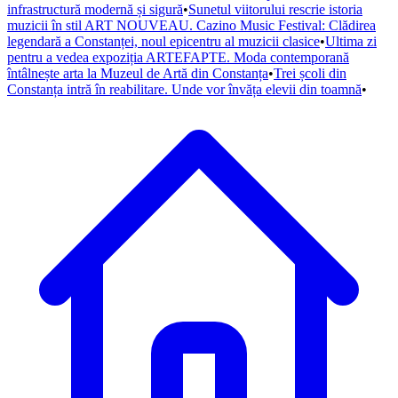
infrastructură modernă și sigură
•
Sunetul viitorului rescrie istoria
muzicii în stil ART NOUVEAU. Cazino Music Festival: Clădirea
legendară a Constanței, noul epicentru al muzicii clasice
•
Ultima zi
pentru a vedea expoziția ARTEFAPTE. Moda contemporană
întâlnește arta la Muzeul de Artă din Constanța
•
Trei școli din
Constanța intră în reabilitare. Unde vor învăța elevii din toamnă
•