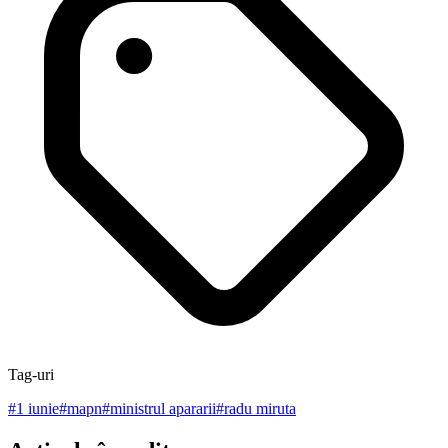
Tag-uri
#
1 iunie
#
mapn
#
ministrul apararii
#
radu miruta