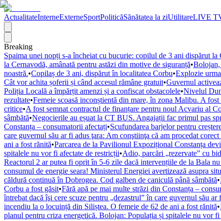
Actualitate
Interne
Externe
Sport
Politică
Sănătatea la zi
Utilitare
LIVE T
Breaking
Spaima unei nopți s-a încheiat cu bucurie: copilul de 3 ani dispărut la 
la Cernavodă, amânată pentru astăzi din motive de siguranță
•
Bolojan, 
noastră.
•
Copilaș de 3 ani, dispărut în localitatea Corbu
•
Explozie urmată
Cât vor achita șoferii și când accesul rămâne gratuit
•
Guvernul activează
Poliția Locală a împărțit amenzi și a confiscat obstacolele
•
Nivelul Dună
rezultate
•
Femeie scoasă inconștientă din mare, în zona Malibu. A fos
critice
•
A fost semnat contractul de finanțare pentru noul Acvariu al Co
sâmbătă
•
Negocierile au eșuat la CT BUS. Angajații fac primul pas spr
Constanța – consumatorii afectați
•
Scufundarea barjelor pentru creșter
care guvernul său ar fi adus ţara: Am conştiinţa că am procedat corect f
ani a fost rănită
•
Parcarea de la Pavilionul Expozițional Constanța devin
spitalele nu vor fi afectate de restricții
•
Adio, parcări „rezervate” cu bid
Reactorul 2 ar putea fi oprit în 5-6 zile dacă intervențiile de la Bala nu
consumul de energie seara! Ministerul Energiei avertizează asupra situa
căldură continuă în Dobrogea. Cod galben de caniculă până sâmbătă
•
Corbu a fost găsit
•
Fără apă pe mai multe străzi din Constanța – consum
întrebat dacă îşi cere scuze pentru „dezastrul” în care guvernul său ar 
incendiu la o locuință din Siliștea. O femeie de 62 de ani a fost rănită
•
planul pentru criza energetică. Bolojan: Populația și spitalele nu vor fi a