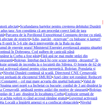
orii afectați
•
Scufundarea barjelor pentru creșterea debitului Dunării
i adus ţara: Am conştiinţa că am procedat corect faţă de ţara
ită
•
Parcarea de la Pavilionul Expozițional Constanța devine cu plată.
afectate de restricții
•
Adio, parcări „rezervate” cu bidoane și lanțuri!
i oprit în 5-6 zile dacă intervențiile de la Bala nu dau
umul de energie seara! Ministerul Energiei avertizează asupra situației
continuă în Dobrogea. Cod galben de caniculă până
spărut la Corbu a fost găsit
•
Fără apă pe mai multe străzi din
siguranță
•
Bolojan, întrebat dacă îşi cere scuze pentru „dezastrul” în
ozie urmată de incendiu la o locuință din Siliștea. O femeie de 62 de
ul activează planul pentru criza energetică. Bolojan: Populația și
le
•
Nivelul Dunării continuă să scadă. Directorul CNE Cernavodă:
fost preluată de elicopterul SMURD
•
Apel către toți românii: Reduceți
l Constanței – cel mai mare acvariu din spațiul balcanic!
•
Valul de
•
Spaima unei nopți s-a încheiat cu bucurie: copilul de 3 ani dispărut la
 la Cernavodă, amânată pentru astăzi din motive de siguranță
•
Bolojan,
pilaș de 3 ani, dispărut în localitatea Corbu
•
Explozie urmată de
r achita șoferii și când accesul rămâne gratuit
•
Guvernul activează
iția Locală a împărțit amenzi și a confiscat obstacolele
•
Nivelul