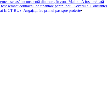
emeie scoasă inconștientă din mare, în zona Malibu. A fost preluată
 fost semnat contractul de finanțare pentru noul Acvariu al Constanței
at la CT BUS. Angajații fac primul pas spre proteste
•