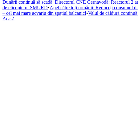
Dunării continuă să scadă. Directorul CNE Cernavodă: Reactorul 2 ar pu
de elicopterul SMURD
•
Apel către toți românii: Reduceți consumul de 
– cel mai mare acvariu din spațiul balcanic!
•
Valul de căldură continu
Acasă