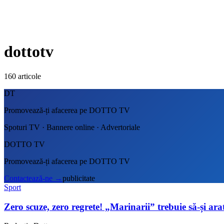
dottotv
160
articole
DT
Promovează-ți afacerea pe DOTTO TV
Spoturi TV · Bannere online · Advertoriale
DOTTO TV
Promovează-ți afacerea pe DOTTO TV
Contactează-ne
→
publicitate
Sport
Zero scuze, zero regrete! „Marinarii” trebuie să-și ara