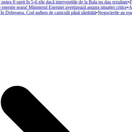
tea fi oprit în 5-6 zile dacă intervențiile de la Bala nu dau rezultate
•
F
energie seara! Ministerul Energiei avertizează asupra situației critice
•
A
ă în Dobrogea. Cod galben de caniculă până sâmbătă
•
Negocierile au eșu