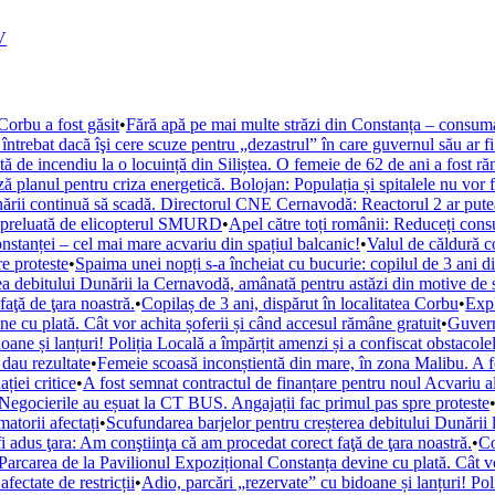
V
Corbu a fost găsit
•
Fără apă pe mai multe străzi din Constanța – consumat
întrebat dacă îşi cere scuze pentru „dezastrul” în care guvernul său ar f
 de incendiu la o locuință din Siliștea. O femeie de 62 de ani a fost răn
 planul pentru criza energetică. Bolojan: Populația și spitalele nu vor fi 
rii continuă să scadă. Directorul CNE Cernavodă: Reactorul 2 ar putea f
t preluată de elicopterul SMURD
•
Apel către toți românii: Reduceți cons
nstanței – cel mai mare acvariu din spațiul balcanic!
•
Valul de căldură 
e proteste
•
Spaima unei nopți s-a încheiat cu bucurie: copilul de 3 ani di
ea debitului Dunării la Cernavodă, amânată pentru astăzi din motive de 
aţă de ţara noastră.
•
Copilaș de 3 ani, dispărut în localitatea Corbu
•
Expl
e cu plată. Cât vor achita șoferii și când accesul rămâne gratuit
•
Guvern
oane și lanțuri! Poliția Locală a împărțit amenzi și a confiscat obstacole
 dau rezultate
•
Femeie scoasă inconștientă din mare, în zona Malibu. A 
ției critice
•
A fost semnat contractul de finanțare pentru noul Acvariu a
Negocierile au eșuat la CT BUS. Angajații fac primul pas spre proteste
atorii afectați
•
Scufundarea barjelor pentru creșterea debitului Dunării
fi adus ţara: Am conştiinţa că am procedat corect faţă de ţara noastră.
•
Co
Parcarea de la Pavilionul Expozițional Constanța devine cu plată. Cât vo
fectate de restricții
•
Adio, parcări „rezervate” cu bidoane și lanțuri! Pol