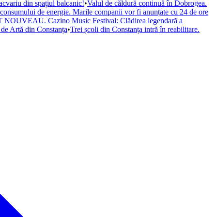
cvariu din spațiul balcanic!
•
Valul de căldură continuă în Dobrogea.
a consumului de energie. Marile companii vor fi anunțate cu 24 de ore
il ART NOUVEAU. Cazino Music Festival: Clădirea legendară a
de Artă din Constanța
•
Trei școli din Constanța intră în reabilitare.