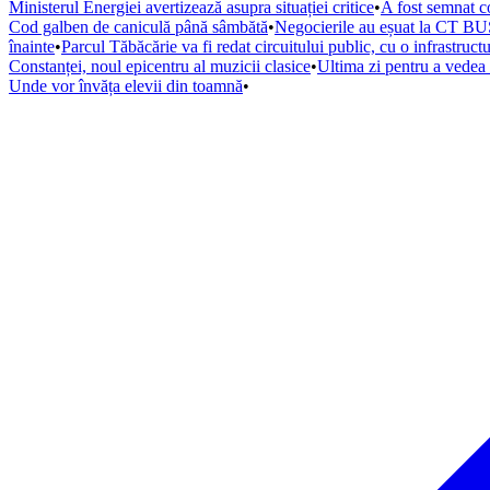
Ministerul Energiei avertizează asupra situației critice
•
A fost semnat co
Cod galben de caniculă până sâmbătă
•
Negocierile au eșuat la CT BUS
înainte
•
Parcul Tăbăcărie va fi redat circuitului public, cu o infrastruc
Constanței, noul epicentru al muzicii clasice
•
Ultima zi pentru a vede
Unde vor învăța elevii din toamnă
•