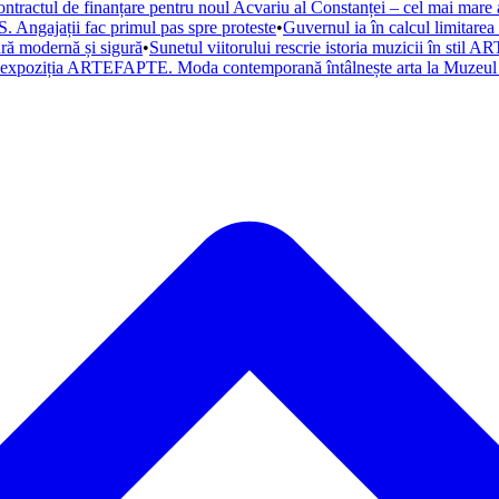
ntractul de finanțare pentru noul Acvariu al Constanței – cel mai mare a
. Angajații fac primul pas spre proteste
•
Guvernul ia în calcul limitare
tură modernă și sigură
•
Sunetul viitorului rescrie istoria muzicii în st
a expoziția ARTEFAPTE. Moda contemporană întâlnește arta la Muzeul 