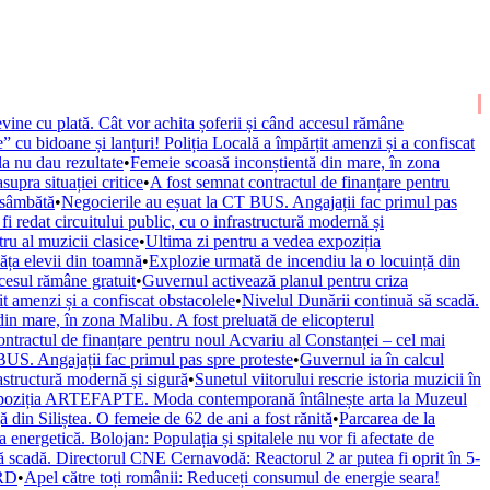
vine cu plată. Cât vor achita șoferii și când accesul rămâne
” cu bidoane și lanțuri! Poliția Locală a împărțit amenzi și a confiscat
la nu dau rezultate
•
Femeie scoasă inconștientă din mare, în zona
upra situației critice
•
A fost semnat contractul de finanțare pentru
 sâmbătă
•
Negocierile au eșuat la CT BUS. Angajații fac primul pas
fi redat circuitului public, cu o infrastructură modernă și
ru al muzicii clasice
•
Ultima zi pentru a vedea expoziția
văța elevii din toamnă
•
Explozie urmată de incendiu la o locuință din
ccesul rămâne gratuit
•
Guvernul activează planul pentru criza
it amenzi și a confiscat obstacolele
•
Nivelul Dunării continuă să scadă.
in mare, în zona Malibu. A fost preluată de elicopterul
ontractul de finanțare pentru noul Acvariu al Constanței – cel mai
BUS. Angajații fac primul pas spre proteste
•
Guvernul ia în calcul
rastructură modernă și sigură
•
Sunetul viitorului rescrie istoria muzicii în
xpoziția ARTEFAPTE. Moda contemporană întâlnește arta la Muzeul
 din Siliștea. O femeie de 62 de ani a fost rănită
•
Parcarea de la
 energetică. Bolojan: Populația și spitalele nu vor fi afectate de
ă scadă. Directorul CNE Cernavodă: Reactorul 2 ar putea fi oprit în 5-
URD
•
Apel către toți românii: Reduceți consumul de energie seara!