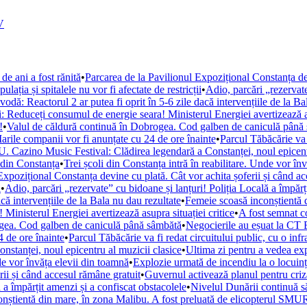
V
de ani a fost rănită
•
Parcarea de la Pavilionul Expozițional Constanța de
ația și spitalele nu vor fi afectate de restricții
•
Adio, parcări „rezervate
ă: Reactorul 2 ar putea fi oprit în 5-6 zile dacă intervențiile de la Ba
i: Reduceți consumul de energie seara! Ministerul Energiei avertizează as
!
•
Valul de căldură continuă în Dobrogea. Cod galben de caniculă până
arile companii vor fi anunțate cu 24 de ore înainte
•
Parcul Tăbăcărie va 
. Cazino Music Festival: Clădirea legendară a Constanței, noul epicent
din Constanța
•
Trei școli din Constanța intră în reabilitare. Unde vor în
Expozițional Constanța devine cu plată. Cât vor achita șoferii și când a
i
•
Adio, parcări „rezervate” cu bidoane și lanțuri! Poliția Locală a împărț
ă intervențiile de la Bala nu dau rezultate
•
Femeie scoasă inconștientă d
Ministerul Energiei avertizează asupra situației critice
•
A fost semnat c
ogea. Cod galben de caniculă până sâmbătă
•
Negocierile au eșuat la CT 
 de ore înainte
•
Parcul Tăbăcărie va fi redat circuitului public, cu o inf
tanței, noul epicentru al muzicii clasice
•
Ultima zi pentru a vedea e
nde vor învăța elevii din toamnă
•
Explozie urmată de incendiu la o locuință
rii și când accesul rămâne gratuit
•
Guvernul activează planul pentru criza
 a împărțit amenzi și a confiscat obstacolele
•
Nivelul Dunării continuă s
nștientă din mare, în zona Malibu. A fost preluată de elicopterul SM