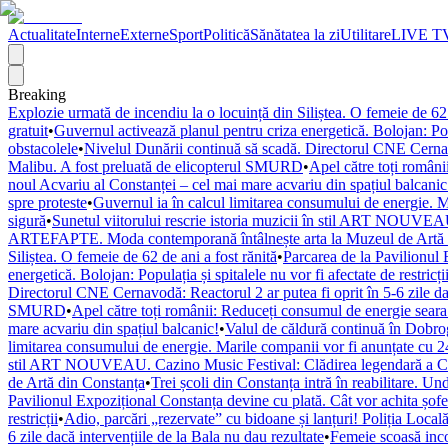
Actualitate
Interne
Externe
Sport
Politică
Sănătatea la zi
Utilitare
LIVE T
Breaking
Explozie urmată de incendiu la o locuință din Siliștea. O femeie de 62 
gratuit
•
Guvernul activează planul pentru criza energetică. Bolojan: Popul
obstacolele
•
Nivelul Dunării continuă să scadă. Directorul CNE Cernavod
Malibu. A fost preluată de elicopterul SMURD
•
Apel către toți români
noul Acvariu al Constanței – cel mai mare acvariu din spațiul balcanic
spre proteste
•
Guvernul ia în calcul limitarea consumului de energie. M
sigură
•
Sunetul viitorului rescrie istoria muzicii în stil ART NOUVEAU
ARTEFAPTE. Moda contemporană întâlnește arta la Muzeul de Artă 
Siliștea. O femeie de 62 de ani a fost rănită
•
Parcarea de la Pavilionul 
energetică. Bolojan: Populația și spitalele nu vor fi afectate de restricți
Directorul CNE Cernavodă: Reactorul 2 ar putea fi oprit în 5-6 zile dac
SMURD
•
Apel către toți românii: Reduceți consumul de energie seara! 
mare acvariu din spațiul balcanic!
•
Valul de căldură continuă în Dobr
limitarea consumului de energie. Marile companii vor fi anunțate cu 24
stil ART NOUVEAU. Cazino Music Festival: Clădirea legendară a Cons
de Artă din Constanța
•
Trei școli din Constanța intră în reabilitare. U
Pavilionul Expozițional Constanța devine cu plată. Cât vor achita șofe
restricții
•
Adio, parcări „rezervate” cu bidoane și lanțuri! Poliția Locală
6 zile dacă intervențiile de la Bala nu dau rezultate
•
Femeie scoasă inco