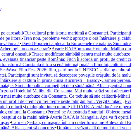
V
 pe carosabil
•
Tur cultural prin istoria maritimă a Constanței. Participanț
de pe litoral
•
Tren nou, probleme vechi: aproape o oră întârziere și căld
 nevătămată
•
David Popovici a plecat la Europenele de nataţie: Simt adre
. Arheologii au o ocazie rară
•
Avarie RAJA în zona Hotelului Malibu din C
 centrul orașului
•
Trasee modificate sâmbătă pentru mai multe autobuze di
, evaluată financiar peste România: Fitch îi acordă un profil de credit cu 
ansformă Constanța într-o scenă internațională a filmului, culturii și di
la SeaWave Film Fest 2026: film, patrimoniu UNESCO și dialog cultural
ței. Participanții sunt invitați să descopere poveștile orașului de la malu
ntârziere și căldură în prima cursă București – Brașov
•
Carmen Șerban, 
nataţie: Simt adrenalina competiţiei de o săptămână. Abia aştept să con
 zona Hotelului Malibu din Constanța. Mai multe străzi sunt afectate
•
u mai multe autobuze din Constanța. Ce trebuie să știe călătorii
•
Mihail 
un profil de credit cu trei trepte peste ratingul țării. Vergil Chițac: „E
i, culturii și dialogului intercultural
•
UPDATE. Alertă după ce o persoan
og cultural la Constanța
•
Pericol pe Autostrada Soarelui! Obiecte metal
e orașului de la malul mării
•
Avarie RAJA la Mangalia. Apa va fi oprită în 
Brașov
•
Carmen Șerban, cu mașina într-un crater format pe Bulevardul Ero
ămână. Abia aştept să concurez
•
Dunărea a scăzut atât de mult încât vechi