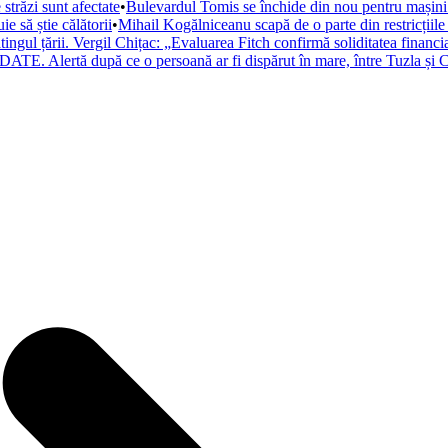
trăzi sunt afectate
•
Bulevardul Tomis se închide din nou pentru mașini. 
 să știe călătorii
•
Mihail Kogălniceanu scapă de o parte din restricțiile
atingul țării. Vergil Chițac: „Evaluarea Fitch confirmă soliditatea financ
ATE. Alertă după ce o persoană ar fi dispărut în mare, între Tuzla și C