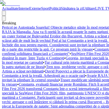
Actualitate
Interne
Externe
Sport
Politică
Sănătatea la zi
Utilitare
LIVE T
Breaking
Pericol pe Autostrada Soarelui! Obiecte metalice găsite în mod repetat
RAJA la Mangalia. Apa va fi oprită în această noapte în patru stațiuni 
un crater format pe Bulevardul Eroilor din București. Artista a scăpat
scăzut atât de mult încât vechiul Pod al lui Constantin a ieșit la iveală
închide din nou pentru mașini. Constănțenii sunt invitați la plimbare în
de o parte din restricțiile la apă. Ce program intră în vigoare
•
Constanța
confirmă soliditatea financiară a Constanței”
•
SeaWave Film Fest 2026 tr
dispărut în mare, între Tuzla și Costinești
•
Georgia, invitată specială 
în mod repetat pe carosabil
•
Tur cultural prin istoria maritimă a Constan
în patru stațiuni de pe litoral
•
Tren nou, probleme vechi: aproape o oră î
Artista a scăpat nevătămată
•
David Popovici a plecat la Europenele de 
Constantin a ieșit la iveală. Arheologii au o ocazie rară
•
Avarie RAJA în
invitați la plimbare în centrul orașului
•
Trasee modificate sâmbătă pentr
în vigoare
•
Constanța, evaluată financiar peste România: Fitch îi acordă 
Film Fest 2026 transformă Constanța într-o scenă internațională a filmulu
specială la SeaWave Film Fest 2026: film, patrimoniu UNESCO și dial
maritimă a Constanței. Participanții sunt invitați să descopere poveștil
vechi: aproape o oră întârziere și căldură în prima cursă București – 
plecat la Europenele de nataţie: Simt adrenalina competiţiei de o săpt