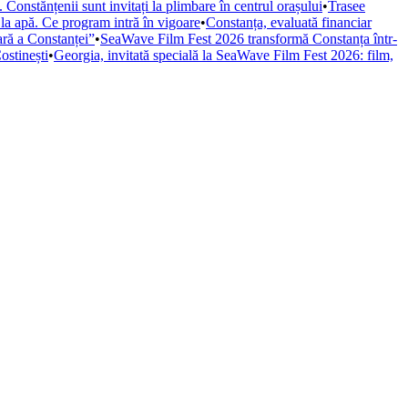
Constănțenii sunt invitați la plimbare în centrul orașului
•
Trasee
 la apă. Ce program intră în vigoare
•
Constanța, evaluată financiar
iară a Constanței”
•
SeaWave Film Fest 2026 transformă Constanța într-
ostinești
•
Georgia, invitată specială la SeaWave Film Fest 2026: film,