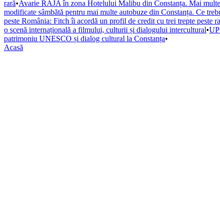
rară
•
Avarie RAJA în zona Hotelului Malibu din Constanța. Mai multe s
modificate sâmbătă pentru mai multe autobuze din Constanța. Ce trebuie
peste România: Fitch îi acordă un profil de credit cu trei trepte peste r
o scenă internațională a filmului, culturii și dialogului intercultural
•
UPD
patrimoniu UNESCO și dialog cultural la Constanța
•
Acasă