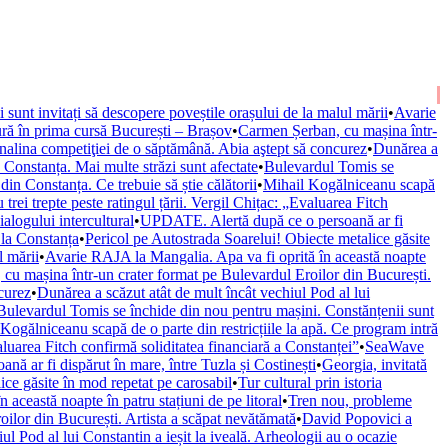
ii sunt invitați să descopere poveștile orașului de la malul mării
•
Avarie
ură în prima cursă București – Brașov
•
Carmen Șerban, cu mașina într-
nalina competiţiei de o săptămână. Abia aştept să concurez
•
Dunărea a
onstanța. Mai multe străzi sunt afectate
•
Bulevardul Tomis se
n Constanța. Ce trebuie să știe călătorii
•
Mihail Kogălniceanu scapă
trei trepte peste ratingul țării. Vergil Chițac: „Evaluarea Fitch
alogului intercultural
•
UPDATE. Alertă după ce o persoană ar fi
 la Constanța
•
Pericol pe Autostrada Soarelui! Obiecte metalice găsite
l mării
•
Avarie RAJA la Mangalia. Apa va fi oprită în această noapte
cu mașina într-un crater format pe Bulevardul Eroilor din București.
curez
•
Dunărea a scăzut atât de mult încât vechiul Pod al lui
Bulevardul Tomis se închide din nou pentru mașini. Constănțenii sunt
Kogălniceanu scapă de o parte din restricțiile la apă. Ce program intră
valuarea Fitch confirmă soliditatea financiară a Constanței”
•
SeaWave
ă ar fi dispărut în mare, între Tuzla și Costinești
•
Georgia, invitată
ice găsite în mod repetat pe carosabil
•
Tur cultural prin istoria
această noapte în patru stațiuni de pe litoral
•
Tren nou, probleme
ilor din București. Artista a scăpat nevătămată
•
David Popovici a
ul Pod al lui Constantin a ieșit la iveală. Arheologii au o ocazie