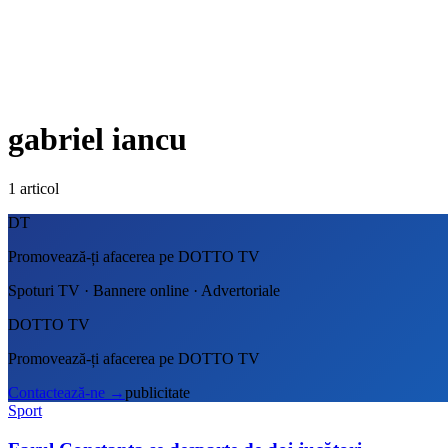
gabriel iancu
1
articol
DT
Promovează-ți afacerea pe DOTTO TV
Spoturi TV · Bannere online · Advertoriale
DOTTO TV
Promovează-ți afacerea pe DOTTO TV
Contactează-ne
→
publicitate
Sport