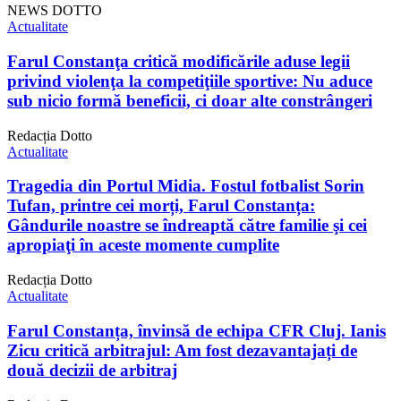
NEWS DOTTO
Actualitate
Farul Constanţa critică modificările aduse legii
privind violenţa la competiţiile sportive: Nu aduce
sub nicio formă beneficii, ci doar alte constrângeri
Redacția Dotto
Actualitate
Tragedia din Portul Midia. Fostul fotbalist Sorin
Tufan, printre cei morți, Farul Constanța:
Gândurile noastre se îndreaptă către familie şi cei
apropiaţi în aceste momente cumplite
Redacția Dotto
Actualitate
Farul Constanța, învinsă de echipa CFR Cluj. Ianis
Zicu critică arbitrajul: Am fost dezavantajați de
două decizii de arbitraj