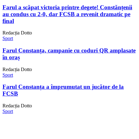
Farul a scăpat victoria printre degete! Constănțenii
au condus cu 2-0, dar FCSB a revenit dramatic pe
final
Redacția Dotto
Sport
Farul Constanța, campanie cu coduri QR amplasate
în oraș
Redacția Dotto
Sport
Farul Constanța a împrumutat un jucător de la
FCSB
Redacția Dotto
Sport