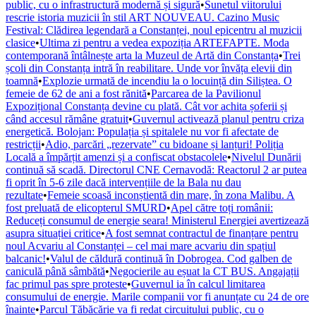
public, cu o infrastructură modernă și sigură
•
Sunetul viitorului
rescrie istoria muzicii în stil ART NOUVEAU. Cazino Music
Festival: Clădirea legendară a Constanței, noul epicentru al muzicii
clasice
•
Ultima zi pentru a vedea expoziția ARTEFAPTE. Moda
contemporană întâlnește arta la Muzeul de Artă din Constanța
•
Trei
școli din Constanța intră în reabilitare. Unde vor învăța elevii din
toamnă
•
Explozie urmată de incendiu la o locuință din Siliștea. O
femeie de 62 de ani a fost rănită
•
Parcarea de la Pavilionul
Expozițional Constanța devine cu plată. Cât vor achita șoferii și
când accesul rămâne gratuit
•
Guvernul activează planul pentru criza
energetică. Bolojan: Populația și spitalele nu vor fi afectate de
restricții
•
Adio, parcări „rezervate” cu bidoane și lanțuri! Poliția
Locală a împărțit amenzi și a confiscat obstacolele
•
Nivelul Dunării
continuă să scadă. Directorul CNE Cernavodă: Reactorul 2 ar putea
fi oprit în 5-6 zile dacă intervențiile de la Bala nu dau
rezultate
•
Femeie scoasă inconștientă din mare, în zona Malibu. A
fost preluată de elicopterul SMURD
•
Apel către toți românii:
Reduceți consumul de energie seara! Ministerul Energiei avertizează
asupra situației critice
•
A fost semnat contractul de finanțare pentru
noul Acvariu al Constanței – cel mai mare acvariu din spațiul
balcanic!
•
Valul de căldură continuă în Dobrogea. Cod galben de
caniculă până sâmbătă
•
Negocierile au eșuat la CT BUS. Angajații
fac primul pas spre proteste
•
Guvernul ia în calcul limitarea
consumului de energie. Marile companii vor fi anunțate cu 24 de ore
înainte
•
Parcul Tăbăcărie va fi redat circuitului public, cu o