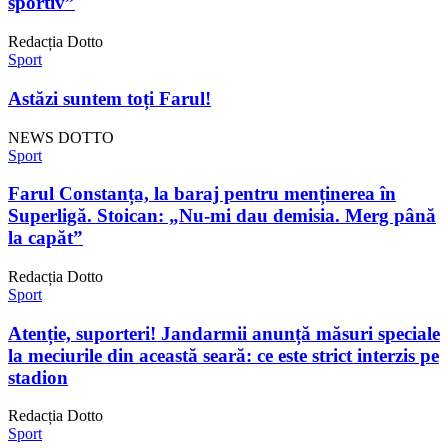
sportiv”
Redacția Dotto
Sport
Astăzi suntem toți Farul!
NEWS DOTTO
Sport
Farul Constanța, la baraj pentru menținerea în
Superligă. Stoican: „Nu-mi dau demisia. Merg până
la capăt”
Redacția Dotto
Sport
Atenție, suporteri! Jandarmii anunță măsuri speciale
la meciurile din această seară: ce este strict interzis pe
stadion
Redacția Dotto
Sport