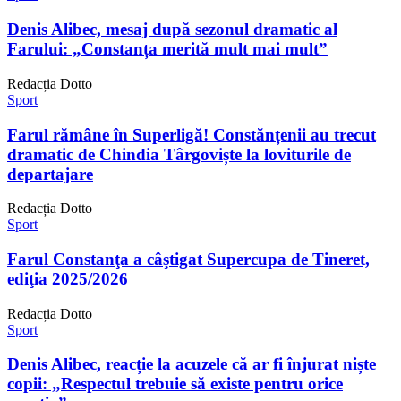
Denis Alibec, mesaj după sezonul dramatic al
Farului: „Constanța merită mult mai mult”
Redacția Dotto
Sport
Farul rămâne în Superligă! Constănțenii au trecut
dramatic de Chindia Târgoviște la loviturile de
departajare
Redacția Dotto
Sport
Farul Constanţa a câştigat Supercupa de Tineret,
ediţia 2025/2026
Redacția Dotto
Sport
Denis Alibec, reacție la acuzele că ar fi înjurat niște
copii: „Respectul trebuie să existe pentru orice