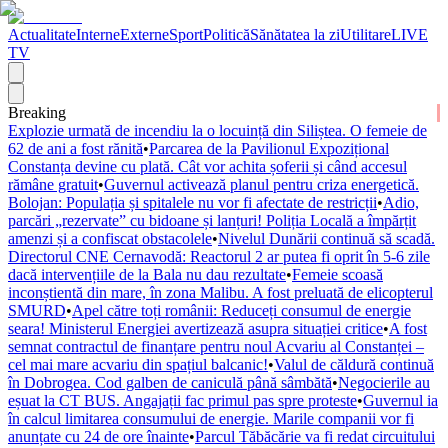
Actualitate
Interne
Externe
Sport
Politică
Sănătatea la zi
Utilitare
LIVE
TV
Breaking
Explozie urmată de incendiu la o locuință din Siliștea. O femeie de
62 de ani a fost rănită
•
Parcarea de la Pavilionul Expozițional
Constanța devine cu plată. Cât vor achita șoferii și când accesul
rămâne gratuit
•
Guvernul activează planul pentru criza energetică.
Bolojan: Populația și spitalele nu vor fi afectate de restricții
•
Adio,
parcări „rezervate” cu bidoane și lanțuri! Poliția Locală a împărțit
amenzi și a confiscat obstacolele
•
Nivelul Dunării continuă să scadă.
Directorul CNE Cernavodă: Reactorul 2 ar putea fi oprit în 5-6 zile
dacă intervențiile de la Bala nu dau rezultate
•
Femeie scoasă
inconștientă din mare, în zona Malibu. A fost preluată de elicopterul
SMURD
•
Apel către toți românii: Reduceți consumul de energie
seara! Ministerul Energiei avertizează asupra situației critice
•
A fost
semnat contractul de finanțare pentru noul Acvariu al Constanței –
cel mai mare acvariu din spațiul balcanic!
•
Valul de căldură continuă
în Dobrogea. Cod galben de caniculă până sâmbătă
•
Negocierile au
eșuat la CT BUS. Angajații fac primul pas spre proteste
•
Guvernul ia
în calcul limitarea consumului de energie. Marile companii vor fi
anunțate cu 24 de ore înainte
•
Parcul Tăbăcărie va fi redat circuitului