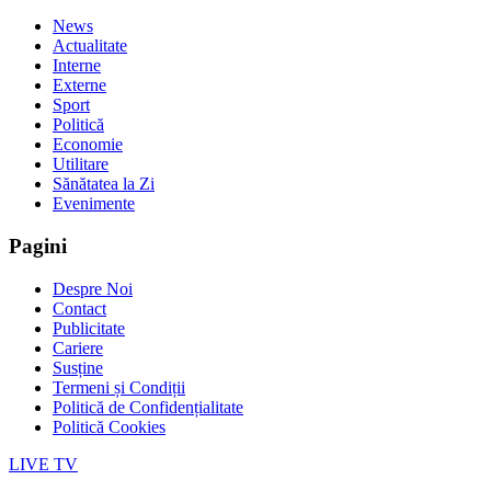
News
Actualitate
Interne
Externe
Sport
Politică
Economie
Utilitare
Sănătatea la Zi
Evenimente
Pagini
Despre Noi
Contact
Publicitate
Cariere
Susține
Termeni și Condiții
Politică de Confidențialitate
Politică Cookies
LIVE TV