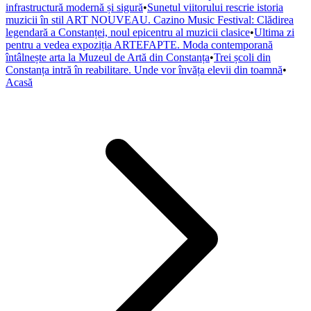
infrastructură modernă și sigură
•
Sunetul viitorului rescrie istoria
muzicii în stil ART NOUVEAU. Cazino Music Festival: Clădirea
legendară a Constanței, noul epicentru al muzicii clasice
•
Ultima zi
pentru a vedea expoziția ARTEFAPTE. Moda contemporană
întâlnește arta la Muzeul de Artă din Constanța
•
Trei școli din
Constanța intră în reabilitare. Unde vor învăța elevii din toamnă
•
Acasă