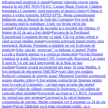
infrastructură modernă și sigură
•
Sunetul viitorului rescrie istoria
muzicii în stil ART NOUVEAU. Cazino Music Festival: Clădirea
legendară a Constanței, noul epicentru al muzicii clasice
•
Ultima zi
pentru a vedea expoziția ARTEFAPTE. Moda contemporană
întâlnește arta la Muzeul de Artă din Constanța
•
Trei școli din
Constanța intră în reabilitare. Unde vor învăța elevii din
toamnă
•
Explozie urmată de incendiu la o locuință din Siliștea. O
femeie de 62 de ani a fost rănită
•
Parcarea de la Pavilionul
Expozițional Constanța devine cu plată. Cât vor achita șoferii și
când accesul rămâne gratuit
•
Guvernul activează planul pentru criza
energetică. Bolojan: Populația și spitalele nu vor fi afectate de
restricții
•
Adio, parcări „rezervate” cu bidoane și lanțuri! Poliția
Locală a împărțit amenzi și a confiscat obstacolele
•
Nivelul Dunării
continuă să scadă. Directorul CNE Cernavodă: Reactorul 2 ar putea
fi oprit în 5-6 zile dacă intervențiile de la Bala nu dau
rezultate
•
Femeie scoasă inconștientă din mare, în zona Malibu. A
fost preluată de elicopterul SMURD
•
Apel către toți românii:
Reduceți consumul de energie seara! Ministerul Energiei avertizează
asupra situației critice
•
A fost semnat contractul de finanțare pentru
noul Acvariu al Constanței – cel mai mare acvariu din spațiul
balcanic!
•
Valul de căldură continuă în Dobrogea. Cod galben de
caniculă până sâmbătă
•
Negocierile au eșuat la CT BUS. Angajații
fac primul pas spre proteste
•
Guvernul ia în calcul limitarea
consumului de energie. Marile companii vor fi anunțate cu 24 de ore
înainte
•
Parcul Tăbăcărie va fi redat circuitului public, cu o