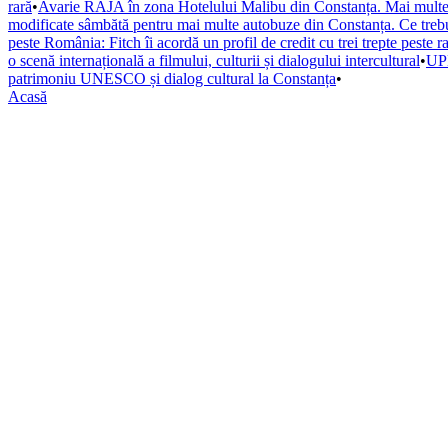
rară
•
Avarie RAJA în zona Hotelului Malibu din Constanța. Mai multe s
modificate sâmbătă pentru mai multe autobuze din Constanța. Ce trebuie
peste România: Fitch îi acordă un profil de credit cu trei trepte peste r
o scenă internațională a filmului, culturii și dialogului intercultural
•
UPD
patrimoniu UNESCO și dialog cultural la Constanța
•
Acasă