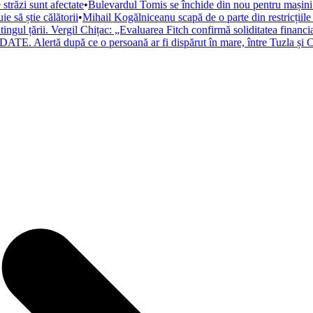
trăzi sunt afectate
•
Bulevardul Tomis se închide din nou pentru mașini. 
 să știe călătorii
•
Mihail Kogălniceanu scapă de o parte din restricțiile
atingul țării. Vergil Chițac: „Evaluarea Fitch confirmă soliditatea financ
ATE. Alertă după ce o persoană ar fi dispărut în mare, între Tuzla și C