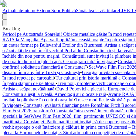
Actualitate
Interne
Externe
Sport
Politică
Sănătatea la zi
Utilitare
LIVE T
Breaking
Pericol pe Autostrada Soarelui! Obiecte metalice găsite în mod repetat
RAJA la Mangalia. Apa va fi oprită în această noapte în patru stațiuni 
un crater format pe Bulevardul Eroilor din București. Artista a scăpat
scăzut atât de mult încât vechiul Pod al lui Constantin a ieșit la iveală
închide din nou pentru mașini. Constănțenii sunt invitați la plimbare în
de o parte din restricțiile la apă. Ce program intră în vigoare
•
Constanța
confirmă soliditatea financiară a Constanței”
•
SeaWave Film Fest 2026 tr
dispărut în mare, între Tuzla și Costinești
•
Georgia, invitată specială 
în mod repetat pe carosabil
•
Tur cultural prin istoria maritimă a Constan
în patru stațiuni de pe litoral
•
Tren nou, probleme vechi: aproape o oră î
Artista a scăpat nevătămată
•
David Popovici a plecat la Europenele de 
Constantin a ieșit la iveală. Arheologii au o ocazie rară
•
Avarie RAJA în
invitați la plimbare în centrul orașului
•
Trasee modificate sâmbătă pentr
în vigoare
•
Constanța, evaluată financiar peste România: Fitch îi acordă 
Film Fest 2026 transformă Constanța într-o scenă internațională a filmulu
specială la SeaWave Film Fest 2026: film, patrimoniu UNESCO și dial
maritimă a Constanței. Participanții sunt invitați să descopere poveștil
vechi: aproape o oră întârziere și căldură în prima cursă București – 
plecat la Europenele de nataţie: Simt adrenalina competiţiei de o săpt