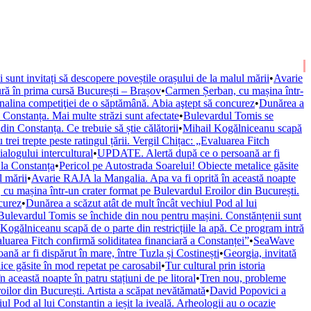
ii sunt invitați să descopere poveștile orașului de la malul mării
•
Avarie
ură în prima cursă București – Brașov
•
Carmen Șerban, cu mașina într-
nalina competiţiei de o săptămână. Abia aştept să concurez
•
Dunărea a
onstanța. Mai multe străzi sunt afectate
•
Bulevardul Tomis se
n Constanța. Ce trebuie să știe călătorii
•
Mihail Kogălniceanu scapă
trei trepte peste ratingul țării. Vergil Chițac: „Evaluarea Fitch
alogului intercultural
•
UPDATE. Alertă după ce o persoană ar fi
 la Constanța
•
Pericol pe Autostrada Soarelui! Obiecte metalice găsite
l mării
•
Avarie RAJA la Mangalia. Apa va fi oprită în această noapte
cu mașina într-un crater format pe Bulevardul Eroilor din București.
curez
•
Dunărea a scăzut atât de mult încât vechiul Pod al lui
Bulevardul Tomis se închide din nou pentru mașini. Constănțenii sunt
Kogălniceanu scapă de o parte din restricțiile la apă. Ce program intră
valuarea Fitch confirmă soliditatea financiară a Constanței”
•
SeaWave
ă ar fi dispărut în mare, între Tuzla și Costinești
•
Georgia, invitată
ice găsite în mod repetat pe carosabil
•
Tur cultural prin istoria
această noapte în patru stațiuni de pe litoral
•
Tren nou, probleme
ilor din București. Artista a scăpat nevătămată
•
David Popovici a
ul Pod al lui Constantin a ieșit la iveală. Arheologii au o ocazie