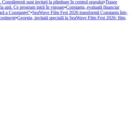
Constănțenii sunt invitați la plimbare în centrul orașului
•
Trasee
 la apă. Ce program intră în vigoare
•
Constanța, evaluată financiar
iară a Constanței”
•
SeaWave Film Fest 2026 transformă Constanța într-
ostinești
•
Georgia, invitată specială la SeaWave Film Fest 2026: film,