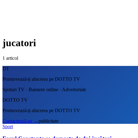
jucatori
1
articol
DT
Promovează-ți afacerea pe DOTTO TV
Spoturi TV · Bannere online · Advertoriale
DOTTO TV
Promovează-ți afacerea pe DOTTO TV
Contactează-ne
→
publicitate
Sport