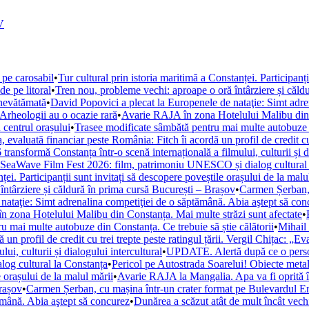
V
 pe carosabil
•
Tur cultural prin istoria maritimă a Constanței. Participanț
de pe litoral
•
Tren nou, probleme vechi: aproape o oră întârziere și căld
 nevătămată
•
David Popovici a plecat la Europenele de nataţie: Simt adre
. Arheologii au o ocazie rară
•
Avarie RAJA în zona Hotelului Malibu din C
 centrul orașului
•
Trasee modificate sâmbătă pentru mai multe autobuze di
, evaluată financiar peste România: Fitch îi acordă un profil de credit cu 
ansformă Constanța într-o scenă internațională a filmului, culturii și di
la SeaWave Film Fest 2026: film, patrimoniu UNESCO și dialog cultural
ței. Participanții sunt invitați să descopere poveștile orașului de la malu
ntârziere și căldură în prima cursă București – Brașov
•
Carmen Șerban, 
nataţie: Simt adrenalina competiţiei de o săptămână. Abia aştept să con
 zona Hotelului Malibu din Constanța. Mai multe străzi sunt afectate
•
u mai multe autobuze din Constanța. Ce trebuie să știe călătorii
•
Mihail 
un profil de credit cu trei trepte peste ratingul țării. Vergil Chițac: „E
i, culturii și dialogului intercultural
•
UPDATE. Alertă după ce o persoan
og cultural la Constanța
•
Pericol pe Autostrada Soarelui! Obiecte metal
e orașului de la malul mării
•
Avarie RAJA la Mangalia. Apa va fi oprită în 
Brașov
•
Carmen Șerban, cu mașina într-un crater format pe Bulevardul Ero
ămână. Abia aştept să concurez
•
Dunărea a scăzut atât de mult încât vechi