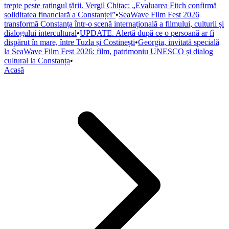
trepte peste ratingul țării. Vergil Chițac: „Evaluarea Fitch confirmă
soliditatea financiară a Constanței”
•
SeaWave Film Fest 2026
transformă Constanța într-o scenă internațională a filmului, culturii și
dialogului intercultural
•
UPDATE. Alertă după ce o persoană ar fi
dispărut în mare, între Tuzla și Costinești
•
Georgia, invitată specială
la SeaWave Film Fest 2026: film, patrimoniu UNESCO și dialog
cultural la Constanța
•
Acasă