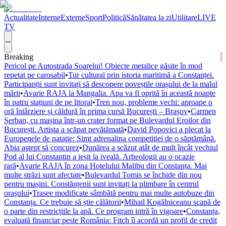
Actualitate
Interne
Externe
Sport
Politică
Sănătatea la zi
Utilitare
LIVE
TV
Breaking
Pericol pe Autostrada Soarelui! Obiecte metalice găsite în mod
repetat pe carosabil
•
Tur cultural prin istoria maritimă a Constanței.
Participanții sunt invitați să descopere poveștile orașului de la malul
mării
•
Avarie RAJA la Mangalia. Apa va fi oprită în această noapte
în patru stațiuni de pe litoral
•
Tren nou, probleme vechi: aproape o
oră întârziere și căldură în prima cursă București – Brașov
•
Carmen
Șerban, cu mașina într-un crater format pe Bulevardul Eroilor din
București. Artista a scăpat nevătămată
•
David Popovici a plecat la
Europenele de nataţie: Simt adrenalina competiţiei de o săptămână.
Abia aştept să concurez
•
Dunărea a scăzut atât de mult încât vechiul
Pod al lui Constantin a ieșit la iveală. Arheologii au o ocazie
rară
•
Avarie RAJA în zona Hotelului Malibu din Constanța. Mai
multe străzi sunt afectate
•
Bulevardul Tomis se închide din nou
pentru mașini. Constănțenii sunt invitați la plimbare în centrul
orașului
•
Trasee modificate sâmbătă pentru mai multe autobuze din
Constanța. Ce trebuie să știe călătorii
•
Mihail Kogălniceanu scapă de
o parte din restricțiile la apă. Ce program intră în vigoare
•
Constanța,
evaluată financiar peste România: Fitch îi acordă un profil de credit