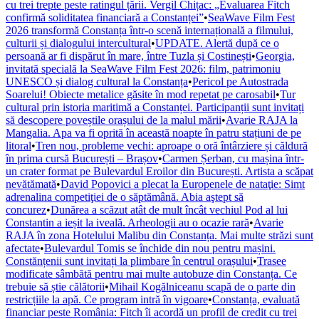
cu trei trepte peste ratingul țării. Vergil Chițac: „Evaluarea Fitch
confirmă soliditatea financiară a Constanței”
•
SeaWave Film Fest
2026 transformă Constanța într-o scenă internațională a filmului,
culturii și dialogului intercultural
•
UPDATE. Alertă după ce o
persoană ar fi dispărut în mare, între Tuzla și Costinești
•
Georgia,
invitată specială la SeaWave Film Fest 2026: film, patrimoniu
UNESCO și dialog cultural la Constanța
•
Pericol pe Autostrada
Soarelui! Obiecte metalice găsite în mod repetat pe carosabil
•
Tur
cultural prin istoria maritimă a Constanței. Participanții sunt invitați
să descopere poveștile orașului de la malul mării
•
Avarie RAJA la
Mangalia. Apa va fi oprită în această noapte în patru stațiuni de pe
litoral
•
Tren nou, probleme vechi: aproape o oră întârziere și căldură
în prima cursă București – Brașov
•
Carmen Șerban, cu mașina într-
un crater format pe Bulevardul Eroilor din București. Artista a scăpat
nevătămată
•
David Popovici a plecat la Europenele de nataţie: Simt
adrenalina competiţiei de o săptămână. Abia aştept să
concurez
•
Dunărea a scăzut atât de mult încât vechiul Pod al lui
Constantin a ieșit la iveală. Arheologii au o ocazie rară
•
Avarie
RAJA în zona Hotelului Malibu din Constanța. Mai multe străzi sunt
afectate
•
Bulevardul Tomis se închide din nou pentru mașini.
Constănțenii sunt invitați la plimbare în centrul orașului
•
Trasee
modificate sâmbătă pentru mai multe autobuze din Constanța. Ce
trebuie să știe călătorii
•
Mihail Kogălniceanu scapă de o parte din
restricțiile la apă. Ce program intră în vigoare
•
Constanța, evaluată
financiar peste România: Fitch îi acordă un profil de credit cu trei