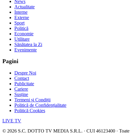
News
Actualitate
Interne
Externe
Sport
Politică
Economie
Utilitare
Sănătatea la Zi
Evenimente
Pagini
Despre Noi
Contact
Publicitate
Cariere
Susține
Termeni și Condiții
Politică de Confidențialitate
Politică Cookies
LIVE TV
©
2026
S.C. DOTTO TV MEDIA S.R.L. · CUI 46123400 · Toate