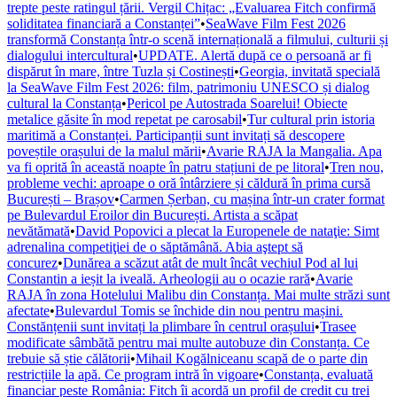
trepte peste ratingul țării. Vergil Chițac: „Evaluarea Fitch confirmă
soliditatea financiară a Constanței”
•
SeaWave Film Fest 2026
transformă Constanța într-o scenă internațională a filmului, culturii și
dialogului intercultural
•
UPDATE. Alertă după ce o persoană ar fi
dispărut în mare, între Tuzla și Costinești
•
Georgia, invitată specială
la SeaWave Film Fest 2026: film, patrimoniu UNESCO și dialog
cultural la Constanța
•
Pericol pe Autostrada Soarelui! Obiecte
metalice găsite în mod repetat pe carosabil
•
Tur cultural prin istoria
maritimă a Constanței. Participanții sunt invitați să descopere
poveștile orașului de la malul mării
•
Avarie RAJA la Mangalia. Apa
va fi oprită în această noapte în patru stațiuni de pe litoral
•
Tren nou,
probleme vechi: aproape o oră întârziere și căldură în prima cursă
București – Brașov
•
Carmen Șerban, cu mașina într-un crater format
pe Bulevardul Eroilor din București. Artista a scăpat
nevătămată
•
David Popovici a plecat la Europenele de nataţie: Simt
adrenalina competiţiei de o săptămână. Abia aştept să
concurez
•
Dunărea a scăzut atât de mult încât vechiul Pod al lui
Constantin a ieșit la iveală. Arheologii au o ocazie rară
•
Avarie
RAJA în zona Hotelului Malibu din Constanța. Mai multe străzi sunt
afectate
•
Bulevardul Tomis se închide din nou pentru mașini.
Constănțenii sunt invitați la plimbare în centrul orașului
•
Trasee
modificate sâmbătă pentru mai multe autobuze din Constanța. Ce
trebuie să știe călătorii
•
Mihail Kogălniceanu scapă de o parte din
restricțiile la apă. Ce program intră în vigoare
•
Constanța, evaluată
financiar peste România: Fitch îi acordă un profil de credit cu trei