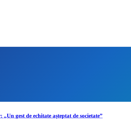
 „Un gest de echitate aşteptat de societate”