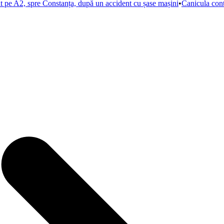
at pe A2, spre Constanța, după un accident cu șase mașini
•
Canicula con