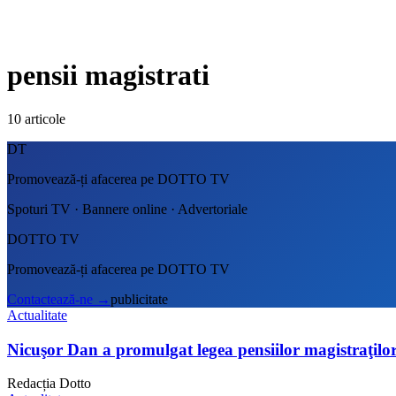
pensii magistrati
10
articole
DT
Promovează-ți afacerea pe DOTTO TV
Spoturi TV · Bannere online · Advertoriale
DOTTO TV
Promovează-ți afacerea pe DOTTO TV
Contactează-ne
→
publicitate
Actualitate
Nicuşor Dan a promulgat legea pensiilor magistraţilor:
Redacția Dotto