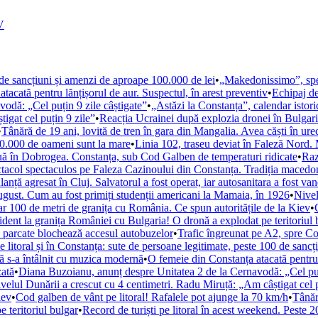
V
0 de sancțiuni și amenzi de aproape 100.000 de lei
•
„Makedonissimo”, spec
tacată pentru lănțișorul de aur. Suspectul, în arest preventiv
•
Echipaj de
odă: „Cel puțin 9 zile câștigate”
•
„Astăzi la Constanța”, calendar istor
igat cel puțin 9 zile”
•
Reacția Ucrainei după explozia dronei în Bulgari
•
Tânără de 19 ani, lovită de tren în gara din Mangalia. Avea căști în ure
200.000 de oameni sunt la mare
•
Linia 102, traseu deviat în Faleză Nord.
uă în Dobrogea. Constanța, sub Cod Galben de temperaturi ridicate
•
Raz
acol spectaculos pe Faleza Cazinoului din Constanța. Tradiția macedo
nță agresat în Cluj. Salvatorul a fost operat, iar autosanitara a fost van
august. Cum au fost primiți studenții americani la Mamaia, în 1926
•
Nivel
ar 100 de metri de granița cu România. Ce spun autoritățile de la Kiev
•
ident la granița României cu Bulgaria! O dronă a explodat pe teritoriul 
e parcate blochează accesul autobuzelor
•
Trafic îngreunat pe A2, spre Co
e litoral și în Constanța: sute de persoane legitimate, peste 100 de sanc
ă s-a întâlnit cu muzica modernă
•
O femeie din Constanța atacată pentru l
zată
•
Diana Buzoianu, anunț despre Unitatea 2 de la Cernavodă: „Cel puți
velul Dunării a crescut cu 4 centimetri. Radu Miruță: „Am câștigat cel p
iev
•
Cod galben de vânt pe litoral! Rafalele pot ajunge la 70 km/h
•
Tânăr
 teritoriul bulgar
•
Record de turiști pe litoral în acest weekend. Peste