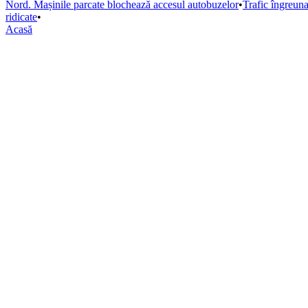
Nord. Mașinile parcate blochează accesul autobuzelor
•
Trafic îngreun
ridicate
•
Acasă