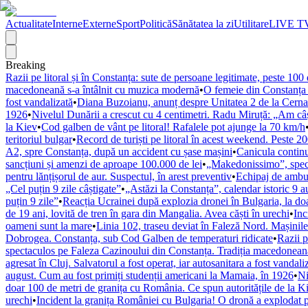
Actualitate
Interne
Externe
Sport
Politică
Sănătatea la zi
Utilitare
LIVE T
Breaking
Razii pe litoral și în Constanța: sute de persoane legitimate, peste 10
macedoneană s-a întâlnit cu muzica modernă
•
O femeie din Constanța a
fost vandalizată
•
Diana Buzoianu, anunț despre Unitatea 2 de la Cernav
1926
•
Nivelul Dunării a crescut cu 4 centimetri. Radu Miruță: „Am câșt
la Kiev
•
Cod galben de vânt pe litoral! Rafalele pot ajunge la 70 km/h
teritoriul bulgar
•
Record de turiști pe litoral în acest weekend. Peste 
A2, spre Constanța, după un accident cu șase mașini
•
Canicula contin
sancțiuni și amenzi de aproape 100.000 de lei
•
„Makedonissimo”, spect
pentru lănțișorul de aur. Suspectul, în arest preventiv
•
Echipaj de ambula
„Cel puțin 9 zile câștigate”
•
„Astăzi la Constanța”, calendar istoric 9 
puțin 9 zile”
•
Reacția Ucrainei după explozia dronei în Bulgaria, la do
de 19 ani, lovită de tren în gara din Mangalia. Avea căști în urechi
•
Inc
oameni sunt la mare
•
Linia 102, traseu deviat în Faleză Nord. Mașinil
Dobrogea. Constanța, sub Cod Galben de temperaturi ridicate
•
Razii p
spectaculos pe Faleza Cazinoului din Constanța. Tradiția macedonean
agresat în Cluj. Salvatorul a fost operat, iar autosanitara a fost vandali
august. Cum au fost primiți studenții americani la Mamaia, în 1926
•
Ni
doar 100 de metri de granița cu România. Ce spun autoritățile de la K
urechi
•
Incident la granița României cu Bulgaria! O dronă a explodat pe