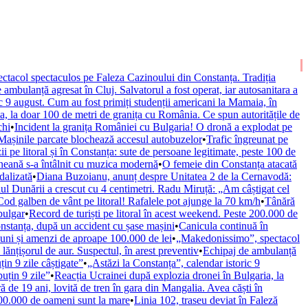
tacol spectaculos pe Faleza Cazinoului din Constanța. Tradiția
 ambulanță agresat în Cluj. Salvatorul a fost operat, iar autosanitara a
ic 9 august. Cum au fost primiți studenții americani la Mamaia, în
a, la doar 100 de metri de granița cu România. Ce spun autoritățile de
chi
•
Incident la granița României cu Bulgaria! O dronă a explodat pe
 Mașinile parcate blochează accesul autobuzelor
•
Trafic îngreunat pe
ii pe litoral și în Constanța: sute de persoane legitimate, peste 100 de
neană s-a întâlnit cu muzica modernă
•
O femeie din Constanța atacată
dalizată
•
Diana Buzoianu, anunț despre Unitatea 2 de la Cernavodă:
ul Dunării a crescut cu 4 centimetri. Radu Miruță: „Am câștigat cel
Cod galben de vânt pe litoral! Rafalele pot ajunge la 70 km/h
•
Tânără
bulgar
•
Record de turiști pe litoral în acest weekend. Peste 200.000 de
nstanța, după un accident cu șase mașini
•
Canicula continuă în
țiuni și amenzi de aproape 100.000 de lei
•
„Makedonissimo”, spectacol
ănțișorul de aur. Suspectul, în arest preventiv
•
Echipaj de ambulanță
n 9 zile câștigate”
•
„Astăzi la Constanța”, calendar istoric 9
uțin 9 zile”
•
Reacția Ucrainei după explozia dronei în Bulgaria, la
ă de 19 ani, lovită de tren în gara din Mangalia. Avea căști în
 200.000 de oameni sunt la mare
•
Linia 102, traseu deviat în Faleză