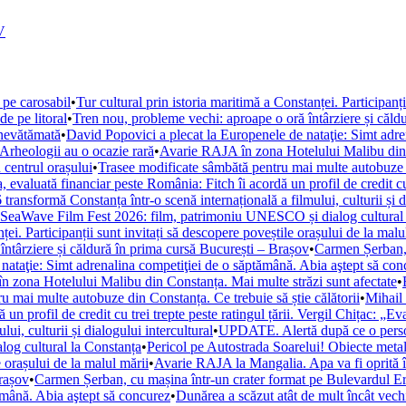
V
 pe carosabil
•
Tur cultural prin istoria maritimă a Constanței. Participanț
de pe litoral
•
Tren nou, probleme vechi: aproape o oră întârziere și căld
 nevătămată
•
David Popovici a plecat la Europenele de nataţie: Simt adre
. Arheologii au o ocazie rară
•
Avarie RAJA în zona Hotelului Malibu din C
 centrul orașului
•
Trasee modificate sâmbătă pentru mai multe autobuze di
, evaluată financiar peste România: Fitch îi acordă un profil de credit cu 
ansformă Constanța într-o scenă internațională a filmului, culturii și di
la SeaWave Film Fest 2026: film, patrimoniu UNESCO și dialog cultural
ței. Participanții sunt invitați să descopere poveștile orașului de la malu
ntârziere și căldură în prima cursă București – Brașov
•
Carmen Șerban, 
nataţie: Simt adrenalina competiţiei de o săptămână. Abia aştept să con
 zona Hotelului Malibu din Constanța. Mai multe străzi sunt afectate
•
u mai multe autobuze din Constanța. Ce trebuie să știe călătorii
•
Mihail 
un profil de credit cu trei trepte peste ratingul țării. Vergil Chițac: „E
i, culturii și dialogului intercultural
•
UPDATE. Alertă după ce o persoan
og cultural la Constanța
•
Pericol pe Autostrada Soarelui! Obiecte metal
e orașului de la malul mării
•
Avarie RAJA la Mangalia. Apa va fi oprită în 
Brașov
•
Carmen Șerban, cu mașina într-un crater format pe Bulevardul Ero
ămână. Abia aştept să concurez
•
Dunărea a scăzut atât de mult încât vechi