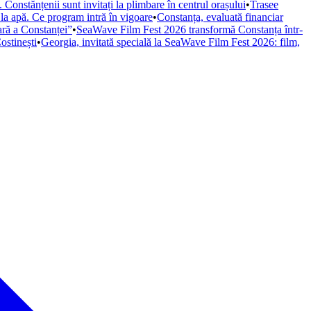
Constănțenii sunt invitați la plimbare în centrul orașului
•
Trasee
 la apă. Ce program intră în vigoare
•
Constanța, evaluată financiar
iară a Constanței”
•
SeaWave Film Fest 2026 transformă Constanța într-
ostinești
•
Georgia, invitată specială la SeaWave Film Fest 2026: film,