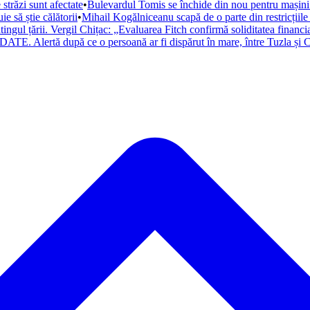
trăzi sunt afectate
•
Bulevardul Tomis se închide din nou pentru mașini. 
 să știe călătorii
•
Mihail Kogălniceanu scapă de o parte din restricțiile
atingul țării. Vergil Chițac: „Evaluarea Fitch confirmă soliditatea financ
ATE. Alertă după ce o persoană ar fi dispărut în mare, între Tuzla și C