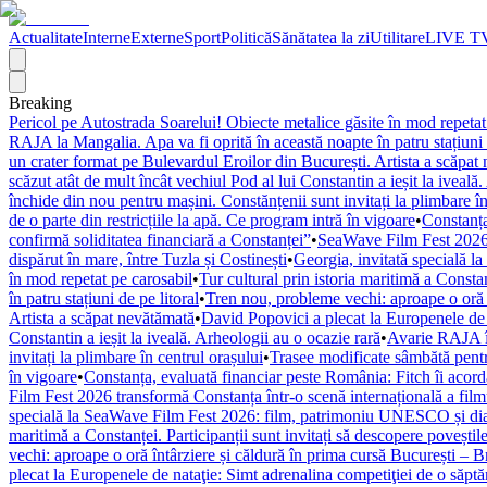
Actualitate
Interne
Externe
Sport
Politică
Sănătatea la zi
Utilitare
LIVE T
Breaking
Pericol pe Autostrada Soarelui! Obiecte metalice găsite în mod repetat
RAJA la Mangalia. Apa va fi oprită în această noapte în patru stațiuni 
un crater format pe Bulevardul Eroilor din București. Artista a scăpat
scăzut atât de mult încât vechiul Pod al lui Constantin a ieșit la iveală
închide din nou pentru mașini. Constănțenii sunt invitați la plimbare în
de o parte din restricțiile la apă. Ce program intră în vigoare
•
Constanța
confirmă soliditatea financiară a Constanței”
•
SeaWave Film Fest 2026 tr
dispărut în mare, între Tuzla și Costinești
•
Georgia, invitată specială 
în mod repetat pe carosabil
•
Tur cultural prin istoria maritimă a Constan
în patru stațiuni de pe litoral
•
Tren nou, probleme vechi: aproape o oră î
Artista a scăpat nevătămată
•
David Popovici a plecat la Europenele de 
Constantin a ieșit la iveală. Arheologii au o ocazie rară
•
Avarie RAJA în
invitați la plimbare în centrul orașului
•
Trasee modificate sâmbătă pentr
în vigoare
•
Constanța, evaluată financiar peste România: Fitch îi acordă 
Film Fest 2026 transformă Constanța într-o scenă internațională a filmulu
specială la SeaWave Film Fest 2026: film, patrimoniu UNESCO și dial
maritimă a Constanței. Participanții sunt invitați să descopere poveștil
vechi: aproape o oră întârziere și căldură în prima cursă București – 
plecat la Europenele de nataţie: Simt adrenalina competiţiei de o săpt