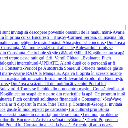
ii sunt invitați să descopere poveștile orașului de la malul mării
•
Avarie
ură în prima cursă București – Brașov
•
Carmen Șerban, cu mașina într-
nalina competiţiei de o săptămână. Abia aştept să concurez
•
Dunărea a
onstanța. Mai multe străzi sunt afectate
•
Bulevardul Tomis se
n Constanța. Ce trebuie să știe călătorii
•
Mihail Kogălniceanu scapă
trei trepte peste ratingul țării. Vergil Chițac: „Evaluarea Fitch
alogului intercultural
•
UPDATE. Alertă după ce o persoană ar fi
 la Constanța
•
Pericol pe Autostrada Soarelui! Obiecte metalice găsite
l mării
•
Avarie RAJA la Mangalia. Apa va fi oprită în această noapte
cu mașina într-un crater format pe Bulevardul Eroilor din București.
curez
•
Dunărea a scăzut atât de mult încât vechiul Pod al lui
Bulevardul Tomis se închide din nou pentru mașini. Constănțenii sunt
Kogălniceanu scapă de o parte din restricțiile la apă. Ce program intră
valuarea Fitch confirmă soliditatea financiară a Constanței”
•
SeaWave
ă ar fi dispărut în mare, între Tuzla și Costinești
•
Georgia, invitată
ice găsite în mod repetat pe carosabil
•
Tur cultural prin istoria
această noapte în patru stațiuni de pe litoral
•
Tren nou, probleme
ilor din București. Artista a scăpat nevătămată
•
David Popovici a
ul Pod al lui Constantin a ieșit la iveală. Arheologii au o ocazie