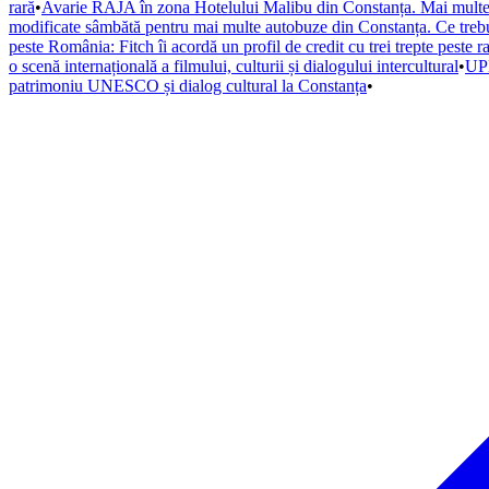
rară
•
Avarie RAJA în zona Hotelului Malibu din Constanța. Mai multe s
modificate sâmbătă pentru mai multe autobuze din Constanța. Ce trebuie
peste România: Fitch îi acordă un profil de credit cu trei trepte peste r
o scenă internațională a filmului, culturii și dialogului intercultural
•
UPD
patrimoniu UNESCO și dialog cultural la Constanța
•