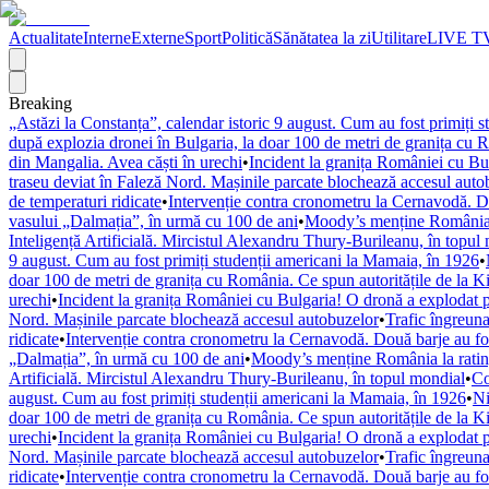
Actualitate
Interne
Externe
Sport
Politică
Sănătatea la zi
Utilitare
LIVE T
Breaking
„Astăzi la Constanța”, calendar istoric 9 august. Cum au fost primiți 
după explozia dronei în Bulgaria, la doar 100 de metri de granița cu R
din Mangalia. Avea căști în urechi
•
Incident la granița României cu Bul
traseu deviat în Faleză Nord. Mașinile parcate blochează accesul auto
de temperaturi ridicate
•
Intervenție contra cronometru la Cernavodă. Do
vasului „Dalmația”, în urmă cu 100 de ani
•
Moody’s menține România la
Inteligență Artificială. Mircistul Alexandru Thury-Burileanu, în topul
9 august. Cum au fost primiți studenții americani la Mamaia, în 1926
•
doar 100 de metri de granița cu România. Ce spun autoritățile de la K
urechi
•
Incident la granița României cu Bulgaria! O dronă a explodat pe
Nord. Mașinile parcate blochează accesul autobuzelor
•
Trafic îngreun
ridicate
•
Intervenție contra cronometru la Cernavodă. Două barje au fost
„Dalmația”, în urmă cu 100 de ani
•
Moody’s menține România la rating
Artificială. Mircistul Alexandru Thury-Burileanu, în topul mondial
•
Co
august. Cum au fost primiți studenții americani la Mamaia, în 1926
•
Ni
doar 100 de metri de granița cu România. Ce spun autoritățile de la K
urechi
•
Incident la granița României cu Bulgaria! O dronă a explodat pe
Nord. Mașinile parcate blochează accesul autobuzelor
•
Trafic îngreun
ridicate
•
Intervenție contra cronometru la Cernavodă. Două barje au fost