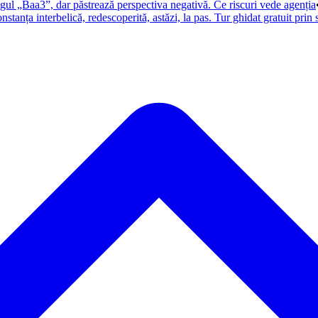
ul „Baa3”, dar păstrează perspectiva negativă. Ce riscuri vede agenția
nstanța interbelică, redescoperită, astăzi, la pas. Tur ghidat gratuit prin 