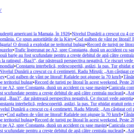
V
studenții americani la Mamaia, în 1926
•
Nivelul Dunării a crescut cu 4 ce
omânia. Ce spun autoritățile de la Kiev
•
Cod galben de vânt pe litoral! 
garia! O dronă a explodat pe teritoriul bulgar
•
Record de turiști pe lito
buzelor
•
Trafic îngreunat pe A2, spre Constanța, după un accident cu șa
uă barje au fost scufundate pentru a crește debitul de apă către central
 ratingul „Baa3”, dar păstrează perspectiva negativă. Ce riscuri vede
 mondial
•
Constanța interbelică, redescoperită, astăzi, la pas. Tur ghidat g
Nivelul Dunării a crescut cu 4 centimetri. Radu Miruță: „Am câștigat cel
iev
•
Cod galben de vânt pe litoral! Rafalele pot ajunge la 70 km/h
•
Tânăr
 teritoriul bulgar
•
Record de turiști pe litoral în acest weekend. Peste
at pe A2, spre Constanța, după un accident cu șase mașini
•
Canicula con
 scufundate pentru a crește debitul de apă către centrala nucleară
•
„Ast
ul „Baa3”, dar păstrează perspectiva negativă. Ce riscuri vede agenția
nstanța interbelică, redescoperită, astăzi, la pas. Tur ghidat gratuit prin 
velul Dunării a crescut cu 4 centimetri. Radu Miruță: „Am câștigat cel p
iev
•
Cod galben de vânt pe litoral! Rafalele pot ajunge la 70 km/h
•
Tânăr
 teritoriul bulgar
•
Record de turiști pe litoral în acest weekend. Peste
at pe A2, spre Constanța, după un accident cu șase mașini
•
Canicula con
 scufundate pentru a crește debitul de apă către centrala nucleară
•
„Ast