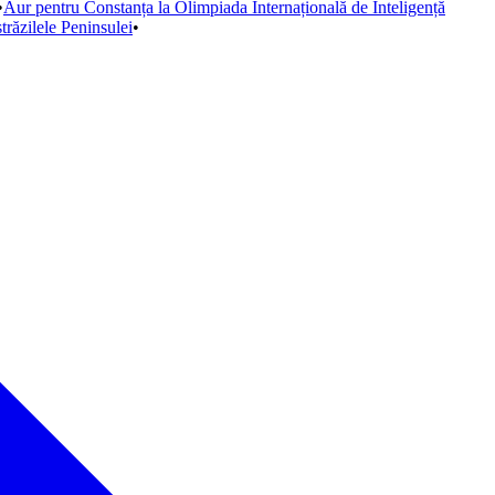
•
Aur pentru Constanța la Olimpiada Internațională de Inteligență
străzilele Peninsulei
•