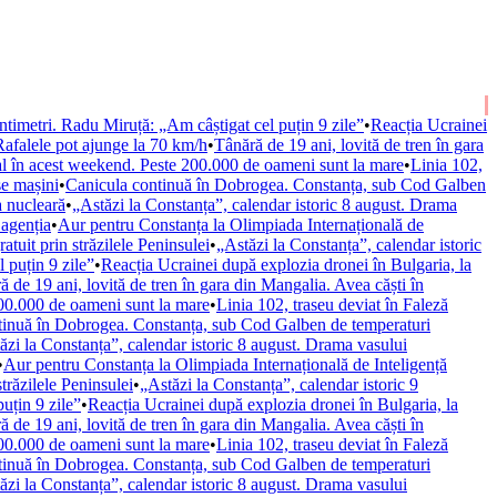
ntimetri. Radu Miruță: „Am câștigat cel puțin 9 zile”
•
Reacția Ucrainei
Rafalele pot ajunge la 70 km/h
•
Tânără de 19 ani, lovită de tren în gara
ral în acest weekend. Peste 200.000 de oameni sunt la mare
•
Linia 102,
se mașini
•
Canicula continuă în Dobrogea. Constanța, sub Cod Galben
a nucleară
•
„Astăzi la Constanța”, calendar istoric 8 august. Drama
 agenția
•
Aur pentru Constanța la Olimpiada Internațională de
ratuit prin străzilele Peninsulei
•
„Astăzi la Constanța”, calendar istoric
 puțin 9 zile”
•
Reacția Ucrainei după explozia dronei în Bulgaria, la
ă de 19 ani, lovită de tren în gara din Mangalia. Avea căști în
 200.000 de oameni sunt la mare
•
Linia 102, traseu deviat în Faleză
tinuă în Dobrogea. Constanța, sub Cod Galben de temperaturi
ăzi la Constanța”, calendar istoric 8 august. Drama vasului
•
Aur pentru Constanța la Olimpiada Internațională de Inteligență
străzilele Peninsulei
•
„Astăzi la Constanța”, calendar istoric 9
uțin 9 zile”
•
Reacția Ucrainei după explozia dronei în Bulgaria, la
ă de 19 ani, lovită de tren în gara din Mangalia. Avea căști în
 200.000 de oameni sunt la mare
•
Linia 102, traseu deviat în Faleză
tinuă în Dobrogea. Constanța, sub Cod Galben de temperaturi
ăzi la Constanța”, calendar istoric 8 august. Drama vasului