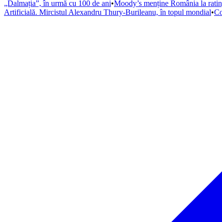
„Dalmația”, în urmă cu 100 de ani
•
Moody’s menține România la rating
Artificială. Mircistul Alexandru Thury-Burileanu, în topul mondial
•
Co