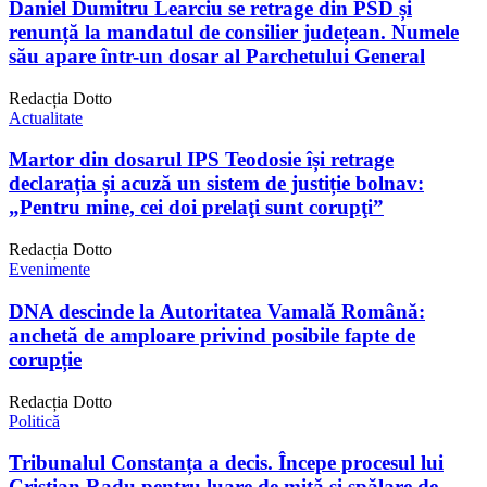
Daniel Dumitru Learciu se retrage din PSD și
renunță la mandatul de consilier județean. Numele
său apare într-un dosar al Parchetului General
Redacția Dotto
Actualitate
Martor din dosarul IPS Teodosie își retrage
declarația și acuză un sistem de justiție bolnav:
„Pentru mine, cei doi prelaţi sunt corupţi”
Redacția Dotto
Evenimente
DNA descinde la Autoritatea Vamală Română:
anchetă de amploare privind posibile fapte de
corupție
Redacția Dotto
Politică
Tribunalul Constanța a decis. Începe procesul lui
Cristian Radu pentru luare de mită și spălare de