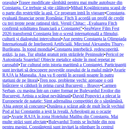
orașului
•
Trasee modificate sâmbătă pentru mai multe autobuze din
Constanța. Ce trebuie să știe călătorii
•
Mihail Kogălniceanu scapă de
o parte din restricțiile la apă. Ce program intră în vigoare
•
Constanța,
evaluată financiar peste România: Fitch îi acordă un profil de credit
cu trei trepte peste ratingul țării. Vergil Chițac: „Evaluarea Fitch
confirmă soliditatea financiară a Constanței”
•
SeaWave Film Fest
2026 transformă Constanța într-o scenă internațională a filmului,
culturii și dialogului intercultural
•
Aur pentru Constanța la Olimpiada
Internațională de Inteligență Artificială. Mircistul Alexandru Thury-
Burileanu, în topul mondial
•
Constanța interbelică, redescoperită,
astăzi, la pas. Tur ghidat gratuit prin străzilele Peninsulei
•
Pericol pe
Autostrada Soarelui! Obiecte metalice găsite în mod repetat pe
carosabil
•
Tur cultural prin istoria maritimă a Constanței. Participanții
sunt invitați să descopere poveștile orașului de la malul mării
•
Avarie
RAJA la Mangalia. Apa va fi oprită în această noapte în patru
stațiuni de pe litoral
•
Tren nou, probleme vechi: aproape o oră
întârziere și căldură în prima cursă București – Brașov
•
Carmen
Șerban, cu mașina într-un crater format pe Bulevardul Eroilor din
București. Artista a scăpat nevătămată
•
David Popovici a plecat la
Europenele de nataţie: Simt adrenalina competiţiei de o săptămână.
Abia aştept să concurez
•
Dunărea a scăzut atât de mult încât vechiul
Pod al lui Constantin a ieșit la iveală. Arheologii au o ocazie
rară
•
Avarie RAJA în zona Hotelului Malibu din Constanța. Mai
multe străzi sunt afectate
•
Bulevardul Tomis se închide din nou
pentru mașini. Constănțenii sunt invitați la plimbare în centrul