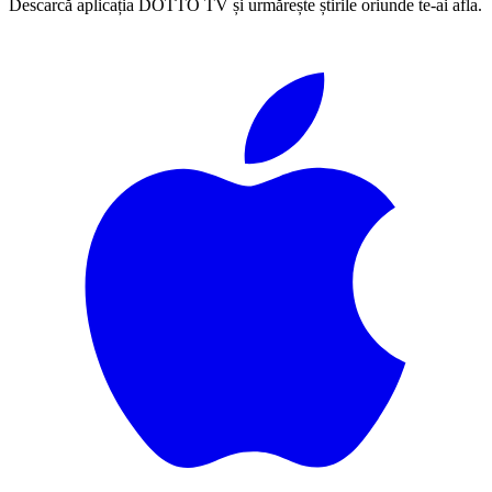
Descarcă aplicația DOTTO TV și urmărește știrile oriunde te-ai afla.