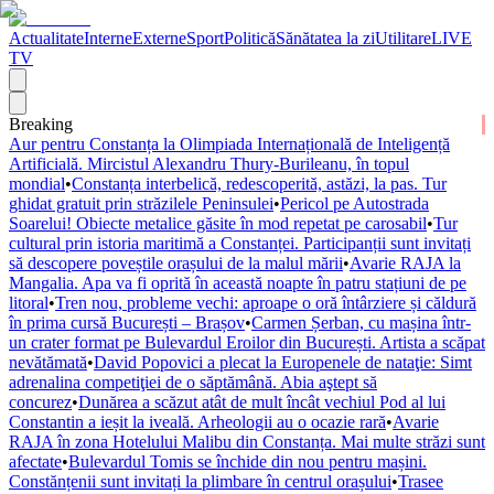
Actualitate
Interne
Externe
Sport
Politică
Sănătatea la zi
Utilitare
LIVE
TV
Breaking
Aur pentru Constanța la Olimpiada Internațională de Inteligență
Artificială. Mircistul Alexandru Thury-Burileanu, în topul
mondial
•
Constanța interbelică, redescoperită, astăzi, la pas. Tur
ghidat gratuit prin străzilele Peninsulei
•
Pericol pe Autostrada
Soarelui! Obiecte metalice găsite în mod repetat pe carosabil
•
Tur
cultural prin istoria maritimă a Constanței. Participanții sunt invitați
să descopere poveștile orașului de la malul mării
•
Avarie RAJA la
Mangalia. Apa va fi oprită în această noapte în patru stațiuni de pe
litoral
•
Tren nou, probleme vechi: aproape o oră întârziere și căldură
în prima cursă București – Brașov
•
Carmen Șerban, cu mașina într-
un crater format pe Bulevardul Eroilor din București. Artista a scăpat
nevătămată
•
David Popovici a plecat la Europenele de nataţie: Simt
adrenalina competiţiei de o săptămână. Abia aştept să
concurez
•
Dunărea a scăzut atât de mult încât vechiul Pod al lui
Constantin a ieșit la iveală. Arheologii au o ocazie rară
•
Avarie
RAJA în zona Hotelului Malibu din Constanța. Mai multe străzi sunt
afectate
•
Bulevardul Tomis se închide din nou pentru mașini.
Constănțenii sunt invitați la plimbare în centrul orașului
•
Trasee