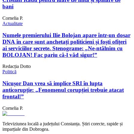
bani
Cornelia P.
Actualitate
Numele premierului Ilie Bolojan apare într-un dosar
DNA în care sunt anchetați politicieni și foști ofițeri
ai serviciilor secrete. Stenograme: „Ne-ntâlnim cu
BOLOJAN! Fac pariu că-l văd sigur!”
Redacția Dotto
Politică
Nicușor Dan vrea să implice SRI în lupta
anticorupție: „Fenomenul corupției trebuie atacat
frontal!”
Cornelia P.
Televiziunea locală a județului Constanța. Știri corecte, rapide și
imparțiale din Dobrogea.