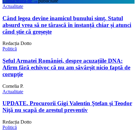
Contactează-ne
→
publicitate
Actualitate
Când legea devine inamicul bunului simț. Statul
absurd vrea să ne târască în instanță chiar și atunci
când știe că greșește
Redacția Dotto
Politică
Şeful Armatei României, despre acuzațiile DNA:
Afirm fără echivoc că nu am săvârşit nicio faptă de
corupţie
Cornelia P.
Actualitate
UPDATE. Procurorii Gigi Valentin Ştefan şi Teodor
Niţă nu scapă de arestul preventiv
Redacția Dotto
Politică