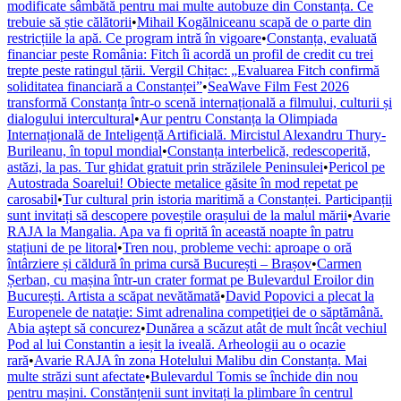
modificate sâmbătă pentru mai multe autobuze din Constanța. Ce
trebuie să știe călătorii
•
Mihail Kogălniceanu scapă de o parte din
restricțiile la apă. Ce program intră în vigoare
•
Constanța, evaluată
financiar peste România: Fitch îi acordă un profil de credit cu trei
trepte peste ratingul țării. Vergil Chițac: „Evaluarea Fitch confirmă
soliditatea financiară a Constanței”
•
SeaWave Film Fest 2026
transformă Constanța într-o scenă internațională a filmului, culturii și
dialogului intercultural
•
Aur pentru Constanța la Olimpiada
Internațională de Inteligență Artificială. Mircistul Alexandru Thury-
Burileanu, în topul mondial
•
Constanța interbelică, redescoperită,
astăzi, la pas. Tur ghidat gratuit prin străzilele Peninsulei
•
Pericol pe
Autostrada Soarelui! Obiecte metalice găsite în mod repetat pe
carosabil
•
Tur cultural prin istoria maritimă a Constanței. Participanții
sunt invitați să descopere poveștile orașului de la malul mării
•
Avarie
RAJA la Mangalia. Apa va fi oprită în această noapte în patru
stațiuni de pe litoral
•
Tren nou, probleme vechi: aproape o oră
întârziere și căldură în prima cursă București – Brașov
•
Carmen
Șerban, cu mașina într-un crater format pe Bulevardul Eroilor din
București. Artista a scăpat nevătămată
•
David Popovici a plecat la
Europenele de nataţie: Simt adrenalina competiţiei de o săptămână.
Abia aştept să concurez
•
Dunărea a scăzut atât de mult încât vechiul
Pod al lui Constantin a ieșit la iveală. Arheologii au o ocazie
rară
•
Avarie RAJA în zona Hotelului Malibu din Constanța. Mai
multe străzi sunt afectate
•
Bulevardul Tomis se închide din nou
pentru mașini. Constănțenii sunt invitați la plimbare în centrul