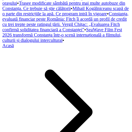
orașului
•
Trasee modificate sâmbătă pentru mai multe autobuze din
Constanța. Ce trebuie să știe călătorii
•
Mihail Kogălniceanu scapă de
o parte din restricțiile la apă. Ce program intră în vigoare
•
Constanța,
evaluată financiar peste România: Fitch îi acordă un profil de credit
cu trei trepte peste ratingul țării. Vergil Chițac: „Evaluarea Fitch
confirmă soliditatea financiară a Constanței”
•
SeaWave Film Fest
2026 transformă Constanța într-o scenă internațională a filmului,
culturii și dialogului intercultural
•
Acasă