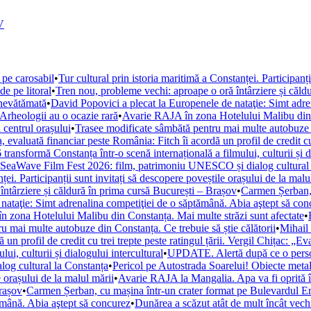
V
 pe carosabil
•
Tur cultural prin istoria maritimă a Constanței. Participanț
de pe litoral
•
Tren nou, probleme vechi: aproape o oră întârziere și căld
 nevătămată
•
David Popovici a plecat la Europenele de nataţie: Simt adre
. Arheologii au o ocazie rară
•
Avarie RAJA în zona Hotelului Malibu din C
 centrul orașului
•
Trasee modificate sâmbătă pentru mai multe autobuze di
, evaluată financiar peste România: Fitch îi acordă un profil de credit cu 
ansformă Constanța într-o scenă internațională a filmului, culturii și di
la SeaWave Film Fest 2026: film, patrimoniu UNESCO și dialog cultural
ței. Participanții sunt invitați să descopere poveștile orașului de la malu
ntârziere și căldură în prima cursă București – Brașov
•
Carmen Șerban, 
nataţie: Simt adrenalina competiţiei de o săptămână. Abia aştept să con
 zona Hotelului Malibu din Constanța. Mai multe străzi sunt afectate
•
u mai multe autobuze din Constanța. Ce trebuie să știe călătorii
•
Mihail 
un profil de credit cu trei trepte peste ratingul țării. Vergil Chițac: „E
i, culturii și dialogului intercultural
•
UPDATE. Alertă după ce o persoan
og cultural la Constanța
•
Pericol pe Autostrada Soarelui! Obiecte metal
e orașului de la malul mării
•
Avarie RAJA la Mangalia. Apa va fi oprită în 
Brașov
•
Carmen Șerban, cu mașina într-un crater format pe Bulevardul Ero
ămână. Abia aştept să concurez
•
Dunărea a scăzut atât de mult încât vechi