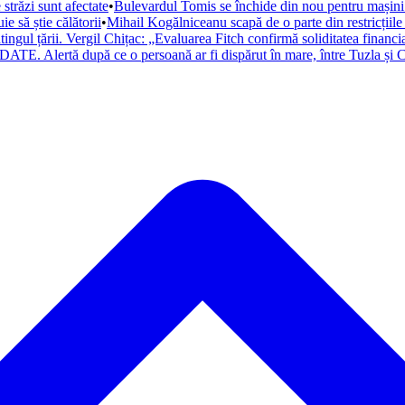
trăzi sunt afectate
•
Bulevardul Tomis se închide din nou pentru mașini. 
 să știe călătorii
•
Mihail Kogălniceanu scapă de o parte din restricțiile
atingul țării. Vergil Chițac: „Evaluarea Fitch confirmă soliditatea financ
ATE. Alertă după ce o persoană ar fi dispărut în mare, între Tuzla și C