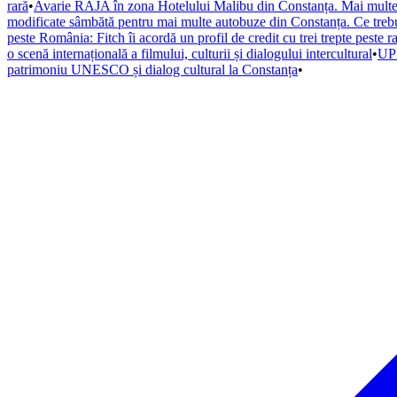
rară
•
Avarie RAJA în zona Hotelului Malibu din Constanța. Mai multe s
modificate sâmbătă pentru mai multe autobuze din Constanța. Ce trebuie
peste România: Fitch îi acordă un profil de credit cu trei trepte peste r
o scenă internațională a filmului, culturii și dialogului intercultural
•
UPD
patrimoniu UNESCO și dialog cultural la Constanța
•