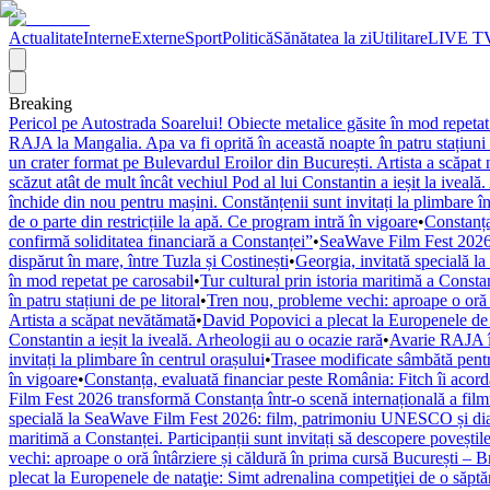
Actualitate
Interne
Externe
Sport
Politică
Sănătatea la zi
Utilitare
LIVE T
Breaking
Pericol pe Autostrada Soarelui! Obiecte metalice găsite în mod repetat
RAJA la Mangalia. Apa va fi oprită în această noapte în patru stațiuni 
un crater format pe Bulevardul Eroilor din București. Artista a scăpat
scăzut atât de mult încât vechiul Pod al lui Constantin a ieșit la iveală
închide din nou pentru mașini. Constănțenii sunt invitați la plimbare în
de o parte din restricțiile la apă. Ce program intră în vigoare
•
Constanța
confirmă soliditatea financiară a Constanței”
•
SeaWave Film Fest 2026 tr
dispărut în mare, între Tuzla și Costinești
•
Georgia, invitată specială 
în mod repetat pe carosabil
•
Tur cultural prin istoria maritimă a Constan
în patru stațiuni de pe litoral
•
Tren nou, probleme vechi: aproape o oră î
Artista a scăpat nevătămată
•
David Popovici a plecat la Europenele de 
Constantin a ieșit la iveală. Arheologii au o ocazie rară
•
Avarie RAJA în
invitați la plimbare în centrul orașului
•
Trasee modificate sâmbătă pentr
în vigoare
•
Constanța, evaluată financiar peste România: Fitch îi acordă 
Film Fest 2026 transformă Constanța într-o scenă internațională a filmulu
specială la SeaWave Film Fest 2026: film, patrimoniu UNESCO și dial
maritimă a Constanței. Participanții sunt invitați să descopere poveștil
vechi: aproape o oră întârziere și căldură în prima cursă București – 
plecat la Europenele de nataţie: Simt adrenalina competiţiei de o săpt