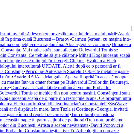
ii sunt invitați să descopere poveștile orașului de la malul mării
•
Avarie
ură în prima cursă București – Brașov
•
Carmen Șerban, cu mașina într-
nalina competiţiei de o săptămână. Abia aştept să concurez
•
Dunărea a
onstanța. Mai multe străzi sunt afectate
•
Bulevardul Tomis se
n Constanța. Ce trebuie să știe călătorii
•
Mihail Kogălniceanu scapă
trei trepte peste ratingul țării. Vergil Chițac: „Evaluarea Fitch
alogului intercultural
•
UPDATE. Alertă după ce o persoană ar fi
 la Constanța
•
Pericol pe Autostrada Soarelui! Obiecte metalice găsite
l mării
•
Avarie RAJA la Mangalia. Apa va fi oprită în această noapte
cu mașina într-un crater format pe Bulevardul Eroilor din București.
curez
•
Dunărea a scăzut atât de mult încât vechiul Pod al lui
Bulevardul Tomis se închide din nou pentru mașini. Constănțenii sunt
Kogălniceanu scapă de o parte din restricțiile la apă. Ce program intră
valuarea Fitch confirmă soliditatea financiară a Constanței”
•
SeaWave
ă ar fi dispărut în mare, între Tuzla și Costinești
•
Georgia, invitată
ice găsite în mod repetat pe carosabil
•
Tur cultural prin istoria
această noapte în patru stațiuni de pe litoral
•
Tren nou, probleme
ilor din București. Artista a scăpat nevătămată
•
David Popovici a
ul Pod al lui Constantin a ieșit la iveală. Arheologii au o ocazie