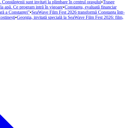
Constănțenii sunt invitați la plimbare în centrul orașului
•
Trasee
 la apă. Ce program intră în vigoare
•
Constanța, evaluată financiar
iară a Constanței”
•
SeaWave Film Fest 2026 transformă Constanța într-
ostinești
•
Georgia, invitată specială la SeaWave Film Fest 2026: film,