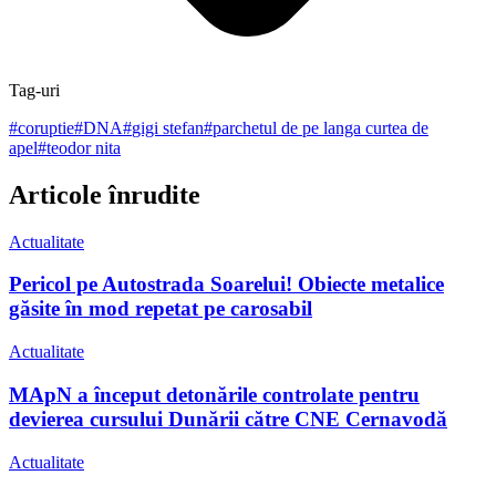
Tag-uri
#
coruptie
#
DNA
#
gigi stefan
#
parchetul de pe langa curtea de
apel
#
teodor nita
Articole înrudite
Actualitate
Pericol pe Autostrada Soarelui! Obiecte metalice
găsite în mod repetat pe carosabil
Actualitate
MApN a început detonările controlate pentru
devierea cursului Dunării către CNE Cernavodă
Actualitate