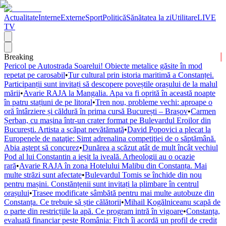
Actualitate
Interne
Externe
Sport
Politică
Sănătatea la zi
Utilitare
LIVE
TV
Breaking
Pericol pe Autostrada Soarelui! Obiecte metalice găsite în mod
repetat pe carosabil
•
Tur cultural prin istoria maritimă a Constanței.
Participanții sunt invitați să descopere poveștile orașului de la malul
mării
•
Avarie RAJA la Mangalia. Apa va fi oprită în această noapte
în patru stațiuni de pe litoral
•
Tren nou, probleme vechi: aproape o
oră întârziere și căldură în prima cursă București – Brașov
•
Carmen
Șerban, cu mașina într-un crater format pe Bulevardul Eroilor din
București. Artista a scăpat nevătămată
•
David Popovici a plecat la
Europenele de nataţie: Simt adrenalina competiţiei de o săptămână.
Abia aştept să concurez
•
Dunărea a scăzut atât de mult încât vechiul
Pod al lui Constantin a ieșit la iveală. Arheologii au o ocazie
rară
•
Avarie RAJA în zona Hotelului Malibu din Constanța. Mai
multe străzi sunt afectate
•
Bulevardul Tomis se închide din nou
pentru mașini. Constănțenii sunt invitați la plimbare în centrul
orașului
•
Trasee modificate sâmbătă pentru mai multe autobuze din
Constanța. Ce trebuie să știe călătorii
•
Mihail Kogălniceanu scapă de
o parte din restricțiile la apă. Ce program intră în vigoare
•
Constanța,
evaluată financiar peste România: Fitch îi acordă un profil de credit