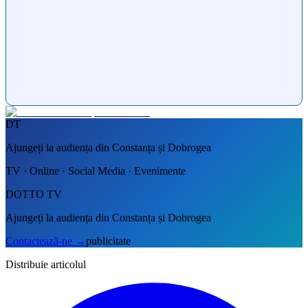
DT
Ajungeți la audiența din Constanța și Dobrogea
TV · Online · Social Media · Evenimente
DOTTO TV
Ajungeți la audiența din Constanța și Dobrogea
Contactează-ne
→
publicitate
Distribuie articolul