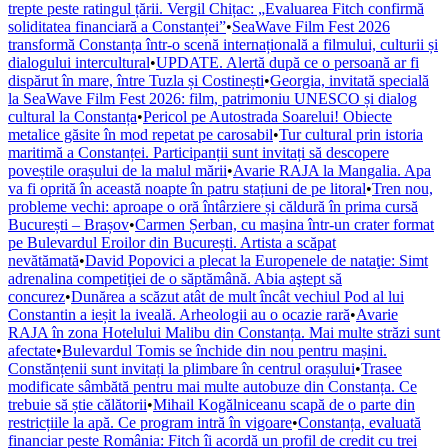
trepte peste ratingul țării. Vergil Chițac: „Evaluarea Fitch confirmă
soliditatea financiară a Constanței”
•
SeaWave Film Fest 2026
transformă Constanța într-o scenă internațională a filmului, culturii și
dialogului intercultural
•
UPDATE. Alertă după ce o persoană ar fi
dispărut în mare, între Tuzla și Costinești
•
Georgia, invitată specială
la SeaWave Film Fest 2026: film, patrimoniu UNESCO și dialog
cultural la Constanța
•
Pericol pe Autostrada Soarelui! Obiecte
metalice găsite în mod repetat pe carosabil
•
Tur cultural prin istoria
maritimă a Constanței. Participanții sunt invitați să descopere
poveștile orașului de la malul mării
•
Avarie RAJA la Mangalia. Apa
va fi oprită în această noapte în patru stațiuni de pe litoral
•
Tren nou,
probleme vechi: aproape o oră întârziere și căldură în prima cursă
București – Brașov
•
Carmen Șerban, cu mașina într-un crater format
pe Bulevardul Eroilor din București. Artista a scăpat
nevătămată
•
David Popovici a plecat la Europenele de nataţie: Simt
adrenalina competiţiei de o săptămână. Abia aştept să
concurez
•
Dunărea a scăzut atât de mult încât vechiul Pod al lui
Constantin a ieșit la iveală. Arheologii au o ocazie rară
•
Avarie
RAJA în zona Hotelului Malibu din Constanța. Mai multe străzi sunt
afectate
•
Bulevardul Tomis se închide din nou pentru mașini.
Constănțenii sunt invitați la plimbare în centrul orașului
•
Trasee
modificate sâmbătă pentru mai multe autobuze din Constanța. Ce
trebuie să știe călătorii
•
Mihail Kogălniceanu scapă de o parte din
restricțiile la apă. Ce program intră în vigoare
•
Constanța, evaluată
financiar peste România: Fitch îi acordă un profil de credit cu trei