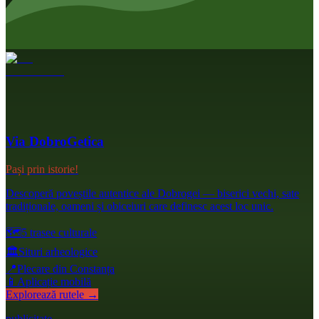
Via DobroGetica
Pași prin istorie!
Descoperă poveștile autentice ale Dobrogei — biserici vechi, sate
tradiționale, oameni și obiceiuri care definesc acest loc unic.
🗺️
5 trasee culturale
🏛️
Situri arheologice
📍
Plecare din Constanța
📱
Aplicație mobilă
Explorează rutele →
publicitate