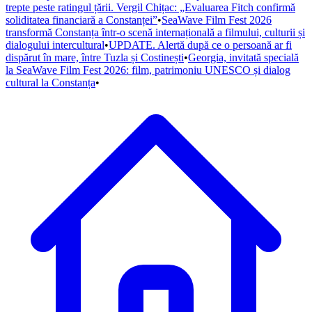
trepte peste ratingul țării. Vergil Chițac: „Evaluarea Fitch confirmă
soliditatea financiară a Constanței”
•
SeaWave Film Fest 2026
transformă Constanța într-o scenă internațională a filmului, culturii și
dialogului intercultural
•
UPDATE. Alertă după ce o persoană ar fi
dispărut în mare, între Tuzla și Costinești
•
Georgia, invitată specială
la SeaWave Film Fest 2026: film, patrimoniu UNESCO și dialog
cultural la Constanța
•