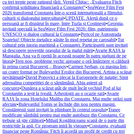
cu trei trepte peste ratingul țării. Vergil Chițac: „Evaluarea Fitch
confirmă soliditatea financiară a Constanței”
•
SeaWave Film Fest
2026 transformă Constanța într-o scenă internațională a filmului,
culturii și dialogului intercultural
•
UPDATE. Alertă după ce o
persoană ar fi dispărut în mare, între Tuzla și Costinești
•
Georgia,
invitată specială la SeaWave Film Fest 2026: film, patrimoniu
UNESCO și dialog cultural la Constanța
•
Pericol pe Autostrada
Soarelui! Obiecte metalice găsite în mod repetat pe carosabil
•
Tur
cultural prin istoria maritimă a Constanței. Participanții sunt invitați
să descopere poveștile orașului de la malul mării
•
Avarie RAJA la
Mangalia. Apa va fi oprită în această noapte în patru stațiuni de pe
litoral
•
Tren nou, probleme vechi: aproape o oră întârziere și căldură
în prima cursă București – Brașov
•
Carmen Șerban, cu mașina într-
un crater format pe Bulevardul Eroilor din București. Artista a scăpat
nevătămată
•
David Popovici a plecat la Europenele de nataţie: Simt
adrenalina competiţiei de o săptămână. Abia aştept să
concurez
•
Dunărea a scăzut atât de mult încât vechiul Pod al lui
Constantin a ieșit la iveală. Arheologii au o ocazie rară
•
Avarie
RAJA în zona Hotelului Malibu din Constanța. Mai multe străzi sunt
afectate
•
Bulevardul Tomis se închide din nou pentru mașini.
Constănțenii sunt invitați la plimbare în centrul orașului
•
Trasee
modificate sâmbătă pentru mai multe autobuze din Constanța. Ce
trebuie să știe călătorii
•
Mihail Kogălniceanu scapă de o parte din
restricțiile la apă. Ce program intră în vigoare
•
Constanța, evaluată
financiar peste România: Fitch îi acordă un profil de credit cu trei