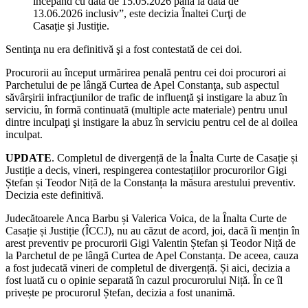
începând cu data de 15.05.2026 până la data de
13.06.2026 inclusiv”, este decizia Înaltei Curţi de
Casaţie şi Justiţie.
Sentinţa nu era definitivă şi a fost contestată de cei doi.
Procurorii au început urmărirea penală pentru cei doi procurori ai
Parchetului de pe lângă Curtea de Apel Constanţa, sub aspectul
săvârşirii infracţiunilor de trafic de influenţă şi instigare la abuz în
serviciu, în formă continuată (multiple acte materiale) pentru unul
dintre inculpaţi şi instigare la abuz în serviciu pentru cel de al doilea
inculpat.
UPDATE
. Completul de divergență de la Înalta Curte de Casație și
Justiție a decis, vineri, respingerea contestațiilor procurorilor Gigi
Ștefan și Teodor Niță de la Constanța la măsura arestului preventiv.
Decizia este definitivă.
Judecătoarele Anca Barbu și Valerica Voica, de la Înalta Curte de
Casație și Justiție (ÎCCJ), nu au căzut de acord, joi, dacă îi mențin în
arest preventiv pe procurorii Gigi Valentin Ștefan și Teodor Niță de
la Parchetul de pe lângă Curtea de Apel Constanța. De aceea, cauza
a fost judecată vineri de completul de divergență. Și aici, decizia a
fost luată cu o opinie separată în cazul procurorului Niță. În ce îl
privește pe procurorul Ștefan, decizia a fost unanimă.