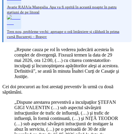
Avarie RAJA la Mangalia. Apa va fi oprită în această noapte în patru
stațiuni de pe litoral
Tren nou, probleme vechi: aproape o oră întârziere și căldură în prima
cursă București – Brașov
„Repune cauza pe rol în vederea judecării acesteia în
complet de divergenţă. Fixează termen la data de 29
mai 2026, ora 12:00, (…) cu citarea contestatorilor-
inculpaţi şi încunoştinţarea apărătorilor aleşi ai acestora.
Definitivă”, se arată în minuta Înaltei Curţi de Casaţie şi
Justiţie.
Cei doi procurori au fost arestaţi preventiv în urmă cu două
săptămâni.
„Dispune arestarea preventivă a inculpaţilor ŞTEFAN
GIGI VALENTIN (…) sub aspectul săvârşirii
infracţiunilor de trafic de influenţă, (…) şi trafic de
influenţă, în formă continuată, (…) şi NIŢĂ TEODOR
(…) sub aspectul săvârşirii infracţiunii de instigare la
abuz în serviciu, (…) pe o perioadă de 30 de zile