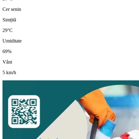
Cer senin
Simțită
29
°C
Umiditate
69
%
Vânt
5
km/h