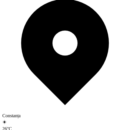
Constanța
☀️
26
°
C