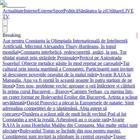
Actualitate
Interne
Externe
Sport
Politică
Sănătatea la zi
Utilitare
LIVE
TV
Breaking
Aur pentru Constanța la Olimpiada Internațională de Inteligență
Artificială. Mircistul Alexandru Thury-Burileanu, în topul
mondial
•
Constanța interbelică, redescoperită, astăzi, la pas. Tur
ghidat gratuit prin străzilele Peninsulei
•
Pericol pe Autostrada
Soarelui! Obiecte metalice găsite în mod repetat pe carosabil
•
Tur
cultural prin istoria maritimă a Constanței. Participanții sunt invitați
să descopere poveștile orașului de la malul mării
•
Avarie RAJA la
Mangalia. Apa va fi oprită în această noapte în patru stațiuni de pe
litoral
•
Tren nou, probleme vechi: aproape o oră întârziere și căldură
în prima cursă București – Brașov
•
Carmen Șerban, cu mașina într-
un crater format pe Bulevardul Eroilor din București. Artista a scăpat
nevătămată
•
David Popovici a plecat la Europenele de nataţie: Simt
adrenalina competiţiei de o săptămână. Abia aştept să
concurez
•
Dunărea a scăzut atât de mult încât vechiul Pod al lui
Constantin a ieșit la iveală. Arheologii au o ocazie rară
•
Avarie
RAJA în zona Hotelului Malibu din Constanța. Mai multe străzi sunt
afectate
•
Bulevardul Tomis se închide din nou pentru mașini.
Constănțenii sunt invitați la plimbare în centrul orașului
•
Trasee