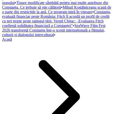
orașului
•
Trasee modificate sâmbătă pentru mai multe autobuze din
Constanța. Ce trebuie să știe călătorii
•
Mihail Kogălniceanu scapă de
o parte din restricțiile la apă. Ce program intră în vigoare
•
Constanța,
evaluată financiar peste România: Fitch îi acordă un profil de credit
cu trei trepte peste ratingul țării. Vergil Chițac: „Evaluarea Fitch
confirmă soliditatea financiară a Constanței”
•
SeaWave Film Fest
2026 transformă Constanța într-o scenă internațională a filmului,
culturii și dialogului intercultural
•
Acasă