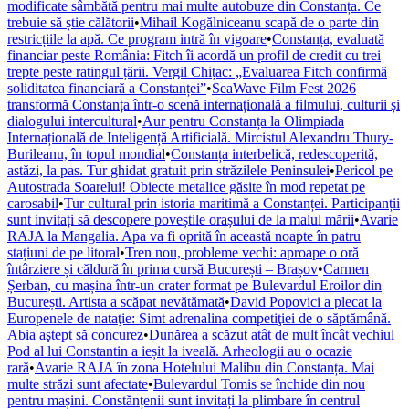
modificate sâmbătă pentru mai multe autobuze din Constanța. Ce
trebuie să știe călătorii
•
Mihail Kogălniceanu scapă de o parte din
restricțiile la apă. Ce program intră în vigoare
•
Constanța, evaluată
financiar peste România: Fitch îi acordă un profil de credit cu trei
trepte peste ratingul țării. Vergil Chițac: „Evaluarea Fitch confirmă
soliditatea financiară a Constanței”
•
SeaWave Film Fest 2026
transformă Constanța într-o scenă internațională a filmului, culturii și
dialogului intercultural
•
Aur pentru Constanța la Olimpiada
Internațională de Inteligență Artificială. Mircistul Alexandru Thury-
Burileanu, în topul mondial
•
Constanța interbelică, redescoperită,
astăzi, la pas. Tur ghidat gratuit prin străzilele Peninsulei
•
Pericol pe
Autostrada Soarelui! Obiecte metalice găsite în mod repetat pe
carosabil
•
Tur cultural prin istoria maritimă a Constanței. Participanții
sunt invitați să descopere poveștile orașului de la malul mării
•
Avarie
RAJA la Mangalia. Apa va fi oprită în această noapte în patru
stațiuni de pe litoral
•
Tren nou, probleme vechi: aproape o oră
întârziere și căldură în prima cursă București – Brașov
•
Carmen
Șerban, cu mașina într-un crater format pe Bulevardul Eroilor din
București. Artista a scăpat nevătămată
•
David Popovici a plecat la
Europenele de nataţie: Simt adrenalina competiţiei de o săptămână.
Abia aştept să concurez
•
Dunărea a scăzut atât de mult încât vechiul
Pod al lui Constantin a ieșit la iveală. Arheologii au o ocazie
rară
•
Avarie RAJA în zona Hotelului Malibu din Constanța. Mai
multe străzi sunt afectate
•
Bulevardul Tomis se închide din nou
pentru mașini. Constănțenii sunt invitați la plimbare în centrul