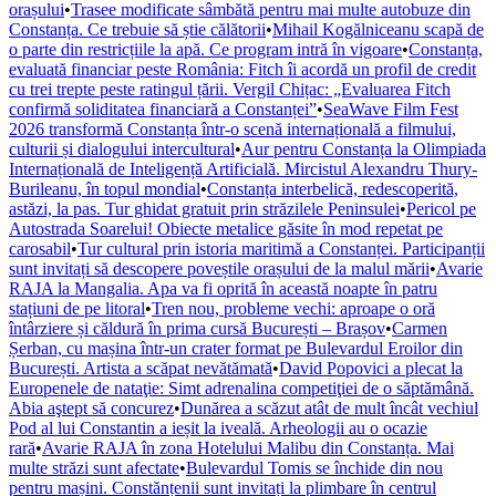
orașului
•
Trasee modificate sâmbătă pentru mai multe autobuze din
Constanța. Ce trebuie să știe călătorii
•
Mihail Kogălniceanu scapă de
o parte din restricțiile la apă. Ce program intră în vigoare
•
Constanța,
evaluată financiar peste România: Fitch îi acordă un profil de credit
cu trei trepte peste ratingul țării. Vergil Chițac: „Evaluarea Fitch
confirmă soliditatea financiară a Constanței”
•
SeaWave Film Fest
2026 transformă Constanța într-o scenă internațională a filmului,
culturii și dialogului intercultural
•
Aur pentru Constanța la Olimpiada
Internațională de Inteligență Artificială. Mircistul Alexandru Thury-
Burileanu, în topul mondial
•
Constanța interbelică, redescoperită,
astăzi, la pas. Tur ghidat gratuit prin străzilele Peninsulei
•
Pericol pe
Autostrada Soarelui! Obiecte metalice găsite în mod repetat pe
carosabil
•
Tur cultural prin istoria maritimă a Constanței. Participanții
sunt invitați să descopere poveștile orașului de la malul mării
•
Avarie
RAJA la Mangalia. Apa va fi oprită în această noapte în patru
stațiuni de pe litoral
•
Tren nou, probleme vechi: aproape o oră
întârziere și căldură în prima cursă București – Brașov
•
Carmen
Șerban, cu mașina într-un crater format pe Bulevardul Eroilor din
București. Artista a scăpat nevătămată
•
David Popovici a plecat la
Europenele de nataţie: Simt adrenalina competiţiei de o săptămână.
Abia aştept să concurez
•
Dunărea a scăzut atât de mult încât vechiul
Pod al lui Constantin a ieșit la iveală. Arheologii au o ocazie
rară
•
Avarie RAJA în zona Hotelului Malibu din Constanța. Mai
multe străzi sunt afectate
•
Bulevardul Tomis se închide din nou
pentru mașini. Constănțenii sunt invitați la plimbare în centrul