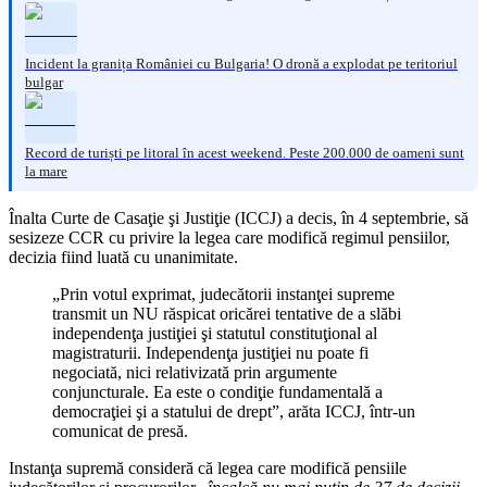
Incident la granița României cu Bulgaria! O dronă a explodat pe teritoriul
bulgar
Record de turiști pe litoral în acest weekend. Peste 200.000 de oameni sunt
la mare
Înalta Curte de Casaţie şi Justiţie (ICCJ) a decis, în 4 septembrie, să
sesizeze CCR cu privire la legea care modifică regimul pensiilor,
decizia fiind luată cu unanimitate.
„Prin votul exprimat, judecătorii instanţei supreme
transmit un NU răspicat oricărei tentative de a slăbi
independenţa justiţiei şi statutul constituţional al
magistraturii. Independenţa justiţiei nu poate fi
negociată, nici relativizată prin argumente
conjuncturale. Ea este o condiţie fundamentală a
democraţiei şi a statului de drept”, arăta ICCJ, într-un
comunicat de presă.
Instanţa supremă consideră că legea care modifică pensiile