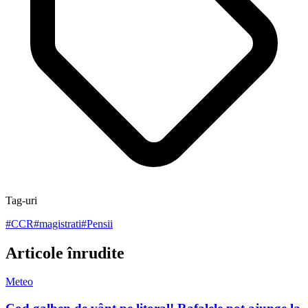
Tag-uri
#
CCR
#
magistrati
#
Pensii
Articole înrudite
Meteo