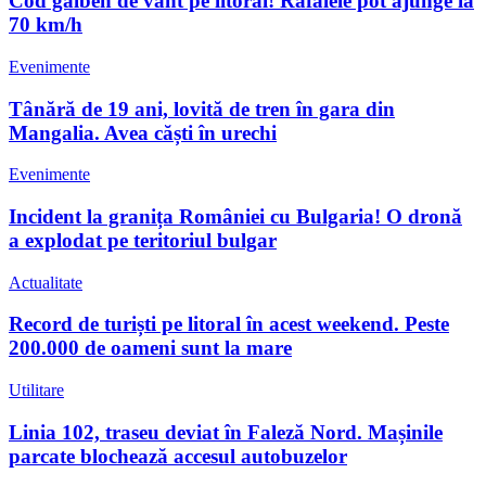
Cod galben de vânt pe litoral! Rafalele pot ajunge la
70 km/h
Evenimente
Tânără de 19 ani, lovită de tren în gara din
Mangalia. Avea căști în urechi
Evenimente
Incident la granița României cu Bulgaria! O dronă
a explodat pe teritoriul bulgar
Actualitate
Record de turiști pe litoral în acest weekend. Peste
200.000 de oameni sunt la mare
Utilitare
Linia 102, traseu deviat în Faleză Nord. Mașinile
parcate blochează accesul autobuzelor