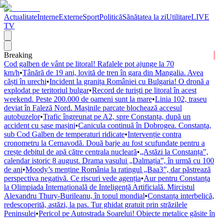
Actualitate
Interne
Externe
Sport
Politică
Sănătatea la zi
Utilitare
LIVE
TV
Breaking
Cod galben de vânt pe litoral! Rafalele pot ajunge la 70
km/h
•
Tânără de 19 ani, lovită de tren în gara din Mangalia. Avea
căști în urechi
•
Incident la granița României cu Bulgaria! O dronă a
explodat pe teritoriul bulgar
•
Record de turiști pe litoral în acest
weekend. Peste 200.000 de oameni sunt la mare
•
Linia 102, traseu
deviat în Faleză Nord. Mașinile parcate blochează accesul
autobuzelor
•
Trafic îngreunat pe A2, spre Constanța, după un
accident cu șase mașini
•
Canicula continuă în Dobrogea. Constanța,
sub Cod Galben de temperaturi ridicate
•
Intervenție contra
cronometru la Cernavodă. Două barje au fost scufundate pentru a
crește debitul de apă către centrala nucleară
•
„Astăzi la Constanța”,
calendar istoric 8 august. Drama vasului „Dalmația”, în urmă cu 100
de ani
•
Moody’s menține România la ratingul „Baa3”, dar păstrează
perspectiva negativă. Ce riscuri vede agenția
•
Aur pentru Constanța
la Olimpiada Internațională de Inteligență Artificială. Mircistul
Alexandru Thury-Burileanu, în topul mondial
•
Constanța interbelică,
redescoperită, astăzi, la pas. Tur ghidat gratuit prin străzilele
Peninsulei
•
Pericol pe Autostrada Soarelui! Obiecte metalice găsite în