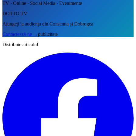
TV · Online · Social Media · Evenimente
DOTTO TV
Ajungeți la audiența din Constanța și Dobrogea
Contactează-ne
→
publicitate
Distribuie articolul