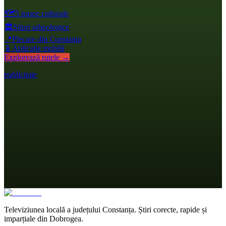
🗺️
5 trasee culturale
🏛️
Situri arheologice
📍
Plecare din Constanța
📱
Aplicație mobilă
Explorează rutele →
publicitate
Televiziunea locală a județului Constanța. Știri corecte, rapide și
imparțiale din Dobrogea.