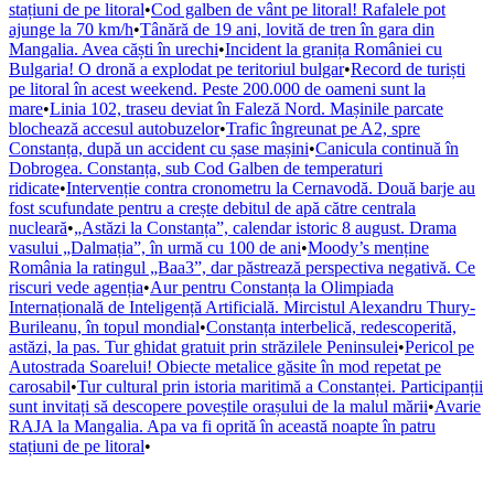
stațiuni de pe litoral
•
Cod galben de vânt pe litoral! Rafalele pot
ajunge la 70 km/h
•
Tânără de 19 ani, lovită de tren în gara din
Mangalia. Avea căști în urechi
•
Incident la granița României cu
Bulgaria! O dronă a explodat pe teritoriul bulgar
•
Record de turiști
pe litoral în acest weekend. Peste 200.000 de oameni sunt la
mare
•
Linia 102, traseu deviat în Faleză Nord. Mașinile parcate
blochează accesul autobuzelor
•
Trafic îngreunat pe A2, spre
Constanța, după un accident cu șase mașini
•
Canicula continuă în
Dobrogea. Constanța, sub Cod Galben de temperaturi
ridicate
•
Intervenție contra cronometru la Cernavodă. Două barje au
fost scufundate pentru a crește debitul de apă către centrala
nucleară
•
„Astăzi la Constanța”, calendar istoric 8 august. Drama
vasului „Dalmația”, în urmă cu 100 de ani
•
Moody’s menține
România la ratingul „Baa3”, dar păstrează perspectiva negativă. Ce
riscuri vede agenția
•
Aur pentru Constanța la Olimpiada
Internațională de Inteligență Artificială. Mircistul Alexandru Thury-
Burileanu, în topul mondial
•
Constanța interbelică, redescoperită,
astăzi, la pas. Tur ghidat gratuit prin străzilele Peninsulei
•
Pericol pe
Autostrada Soarelui! Obiecte metalice găsite în mod repetat pe
carosabil
•
Tur cultural prin istoria maritimă a Constanței. Participanții
sunt invitați să descopere poveștile orașului de la malul mării
•
Avarie
RAJA la Mangalia. Apa va fi oprită în această noapte în patru
stațiuni de pe litoral
•