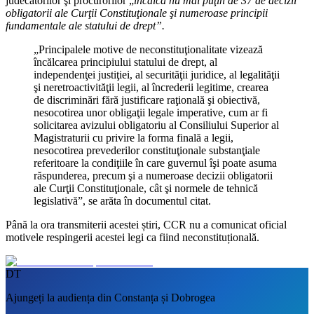
judecătorilor şi procurorilor „
încalcă nu mai puţin de 37 de decizii
obligatorii ale Curţii Constituţionale şi numeroase principii
fundamentale ale statului de drept”.
„Principalele motive de neconstituţionalitate vizează
încălcarea principiului statului de drept, al
independenţei justiţiei, al securităţii juridice, al legalităţii
şi neretroactivităţii legii, al încrederii legitime, crearea
de discriminări fără justificare raţională şi obiectivă,
nesocotirea unor obligaţii legale imperative, cum ar fi
solicitarea avizului obligatoriu al Consiliului Superior al
Magistraturii cu privire la forma finală a legii,
nesocotirea prevederilor constituţionale substanţiale
referitoare la condiţiile în care guvernul îşi poate asuma
răspunderea, precum şi a numeroase decizii obligatorii
ale Curţii Constituţionale, cât şi normele de tehnică
legislativă”, se arăta în documentul citat.
Până la ora transmiterii acestei știri, CCR nu a comunicat oficial
motivele respingerii acestei legi ca fiind neconstituțională.
DT
Ajungeți la audiența din Constanța și Dobrogea