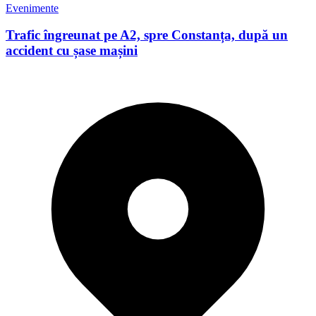
Evenimente
Trafic îngreunat pe A2, spre Constanța, după un
accident cu șase mașini