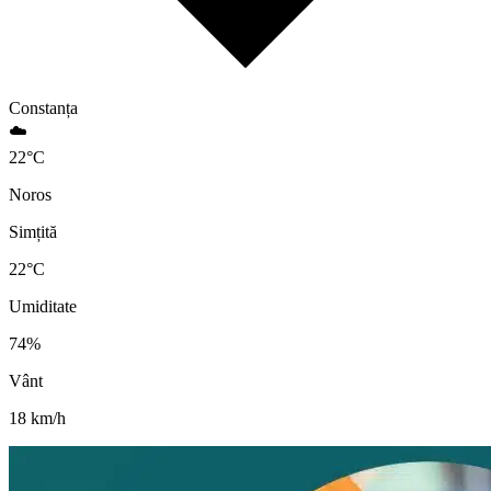
Constanța
☁️
22
°
C
Noros
Simțită
22
°C
Umiditate
74
%
Vânt
18
km/h