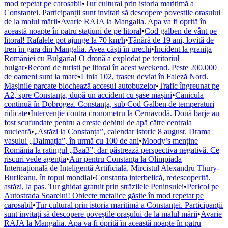
mod repetat pe carosabil
•
Tur cultural prin istoria maritimă a
Constanței. Participanții sunt invitați să descopere poveștile orașului
de la malul mării
•
Avarie RAJA la Mangalia. Apa va fi oprită în
această noapte în patru stațiuni de pe litoral
•
Cod galben de vânt pe
litoral! Rafalele pot ajunge la 70 km/h
•
Tânără de 19 ani, lovită de
tren în gara din Mangalia. Avea căști în urechi
•
Incident la granița
României cu Bulgaria! O dronă a explodat pe teritoriul
bulgar
•
Record de turiști pe litoral în acest weekend. Peste 200.000
de oameni sunt la mare
•
Linia 102, traseu deviat în Faleză Nord.
Mașinile parcate blochează accesul autobuzelor
•
Trafic îngreunat pe
A2, spre Constanța, după un accident cu șase mașini
•
Canicula
continuă în Dobrogea. Constanța, sub Cod Galben de temperaturi
ridicate
•
Intervenție contra cronometru la Cernavodă. Două barje au
fost scufundate pentru a crește debitul de apă către centrala
nucleară
•
„Astăzi la Constanța”, calendar istoric 8 august. Drama
vasului „Dalmația”, în urmă cu 100 de ani
•
Moody’s menține
România la ratingul „Baa3”, dar păstrează perspectiva negativă. Ce
riscuri vede agenția
•
Aur pentru Constanța la Olimpiada
Internațională de Inteligență Artificială. Mircistul Alexandru Thury-
Burileanu, în topul mondial
•
Constanța interbelică, redescoperită,
astăzi, la pas. Tur ghidat gratuit prin străzilele Peninsulei
•
Pericol pe
Autostrada Soarelui! Obiecte metalice găsite în mod repetat pe
carosabil
•
Tur cultural prin istoria maritimă a Constanței. Participanții
sunt invitați să descopere poveștile orașului de la malul mării
•
Avarie
RAJA la Mangalia. Apa va fi oprită în această noapte în patru