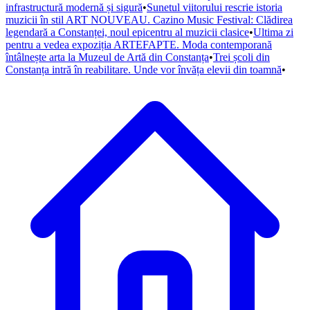
infrastructură modernă și sigură
•
Sunetul viitorului rescrie istoria
muzicii în stil ART NOUVEAU. Cazino Music Festival: Clădirea
legendară a Constanței, noul epicentru al muzicii clasice
•
Ultima zi
pentru a vedea expoziția ARTEFAPTE. Moda contemporană
întâlnește arta la Muzeul de Artă din Constanța
•
Trei școli din
Constanța intră în reabilitare. Unde vor învăța elevii din toamnă
•