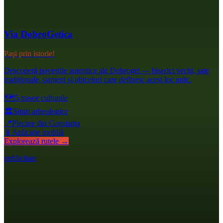
Via DobroGetica
Pași prin istorie!
Descoperă poveștile autentice ale Dobrogei — biserici vechi, sate
tradiționale, oameni și obiceiuri care definesc acest loc unic.
🗺️
5 trasee culturale
🏛️
Situri arheologice
📍
Plecare din Constanța
📱
Aplicație mobilă
Explorează rutele →
publicitate