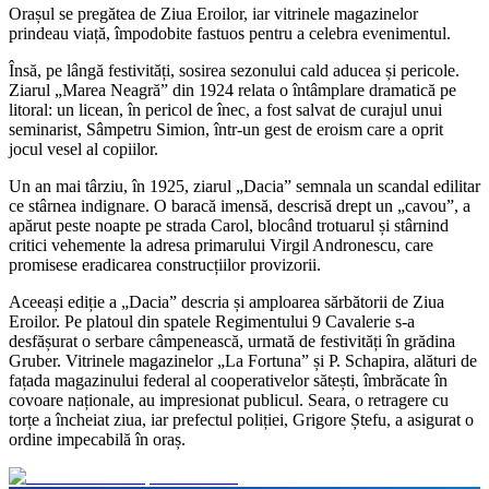
Orașul se pregătea de Ziua Eroilor, iar vitrinele magazinelor
prindeau viață, împodobite fastuos pentru a celebra evenimentul.
Însă, pe lângă festivități, sosirea sezonului cald aducea și pericole.
Ziarul „Marea Neagră” din 1924 relata o întâmplare dramatică pe
litoral: un licean, în pericol de înec, a fost salvat de curajul unui
seminarist, Sâmpetru Simion, într-un gest de eroism care a oprit
jocul vesel al copiilor.
Un an mai târziu, în 1925, ziarul „Dacia” semnala un scandal edilitar
ce stârnea indignare. O baracă imensă, descrisă drept un „cavou”, a
apărut peste noapte pe strada Carol, blocând trotuarul și stârnind
critici vehemente la adresa primarului Virgil Andronescu, care
promisese eradicarea construcțiilor provizorii.
Aceeași ediție a „Dacia” descria și amploarea sărbătorii de Ziua
Eroilor. Pe platoul din spatele Regimentului 9 Cavalerie s-a
desfășurat o serbare câmpenească, urmată de festivități în grădina
Gruber. Vitrinele magazinelor „La Fortuna” și P. Schapira, alături de
fațada magazinului federal al cooperativelor sătești, îmbrăcate în
covoare naționale, au impresionat publicul. Seara, o retragere cu
torțe a încheiat ziua, iar prefectul poliției, Grigore Ștefu, a asigurat o
ordine impecabilă în oraș.