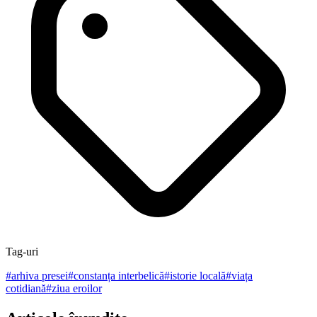
Tag-uri
#
arhiva presei
#
constanța interbelică
#
istorie locală
#
viața
cotidiană
#
ziua eroilor