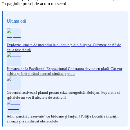
în paginile presei de acum un secol.
Ultima oră
Explozie urmată de incendiu la o locuință din Siliștea. O femeie de 62 de
ani a fost rănită
Parcarea de la Pavilionul Expozițional Constanța devine cu plată. Cât vor
achita șoferii și când accesul rămâne gratuit
Guvernul activează planul pentru criza energetică. Bolojan: Populația și
spitalele nu vor fi afectate de restricții
Adio, parcări „rezervate” cu bidoane și lanțuri! Poliția Locală a împărțit
amenzi și a confiscat obstacolele