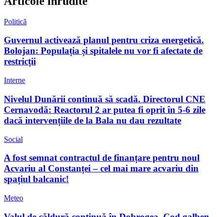
Articole înrudite
Politică
Guvernul activează planul pentru criza energetică.
Bolojan: Populația și spitalele nu vor fi afectate de
restricții
Interne
Nivelul Dunării continuă să scadă. Directorul CNE
Cernavodă: Reactorul 2 ar putea fi oprit în 5-6 zile
dacă intervențiile de la Bala nu dau rezultate
Social
A fost semnat contractul de finanțare pentru noul
Acvariu al Constanței – cel mai mare acvariu din
spațiul balcanic!
Meteo
Valul de căldură continuă în Dobrogea. Cod galben