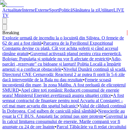
Actualitate
Interne
Externe
Sport
Politică
Sănătatea la zi
Utilitare
LIVE
TV
Breaking
Explozie urmată de incendiu la o locuință din Siliștea. O femeie de
62 de ani a fost rănită
•
Parcarea de la Pavilionul Expozițional
Constanța devine cu plată. Cât vor achita șoferii și când accesul
rămâne gratuit
•
Guvernul activează planul pentru criza energetică.
Bolojan: Populația și spitalele nu vor fi afectate de restricții
•
Adio,
parcări „rezervate” cu bidoane și lanțuri! Poliția Locală a împărțit
amenzi și a confiscat obstacolele
•
Nivelul Dunării continuă să scadă.
Directorul CNE Cernavodă: Reactorul 2 ar putea fi oprit în 5-6 zile
dacă intervențiile de la Bala nu dau rezultate
•
Femeie scoasă
inconștientă din mare, în zona Malibu. A fost preluată de elicopterul
SMURD
•
Apel către toți românii: Reduceți consumul de energie
seara! Ministerul Energiei avertizează asupra situației critice
•
A fost
semnat contractul de finanțare pentru noul Acvariu al Constanței –
cel mai mare acvariu din spațiul balcanic!
•
Valul de căldură continuă
în Dobrogea. Cod galben de caniculă până sâmbătă
•
Negocierile au
eșuat la CT BUS. Angajații fac primul pas spre proteste
•
Guvernul ia
în calcul limitarea consumului de energie. Marile companii vor fi
anunțate cu 24 de ore înainte
•
Parcul Tăbăcărie va fi redat circuitului