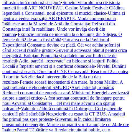
infrastructură modernă și sigură
•
Sunetul viitorului rescrie istoria
muzicii în stil ART NOUVEAU. Cazino Music Festival: Clădirea
legendară a Constanței, noul epicentru al muzicii clasice
•
Ultima zi
pentru a vedea expoziția ARTEFAPTE. Moda contemporană
întâlnește arta la Muzeul de Artă din Constanța
•
Trei școli din
Constanța intră în reabilitare. Unde vor învăța elevii din
toamnă
•
Explozie urmată de incendiu la o locuință din Siliștea. O
femeie de 62 de ani a fost rănită
•
Parcarea de la Pavilionul
Expozițional Constanța devine cu plată. Cât vor achita șoferii și
când accesul rămâne gratuit
•
Guvernul activează planul pentru criza
energetică. Bolojan: Populația și spitalele nu vor fi afectate de
restricții
•
Adio, parcări „rezervate” cu bidoane și lanțuri! Poliția
Locală a împărțit amenzi și a confiscat obstacolele
•
Nivelul Dunării
continuă să scadă. Directorul CNE Cernavodă: Reactorul 2 ar putea
fi oprit în 5-6 zile dacă intervențiile de la Bala nu dau
rezultate
•
Femeie scoasă inconștientă din mare, în zona Malibu. A
fost preluată de elicopterul SMURD
•
Apel către toți românii:
Reduceți consumul de energie seara! Ministerul Energiei avertizează
asupra situației critice
•
A fost semnat contractul de finanțare pentru
noul Acvariu al Constanței – cel mai mare acvariu din spațiul
balcanic!
•
Valul de căldură continuă în Dobrogea. Cod galben de
caniculă până sâmbătă
•
Negocierile au eșuat la CT BUS. Angajații
fac primul pas spre proteste
•
Guvernul ia în calcul limitarea
consumului de energie. Marile companii vor fi anunțate cu 24 de ore
înainte
•
Parcul Tăbăcărie va fi redat circuitului public, cu o