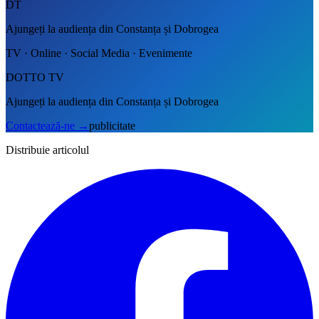
DT
Ajungeți la audiența din Constanța și Dobrogea
TV · Online · Social Media · Evenimente
DOTTO TV
Ajungeți la audiența din Constanța și Dobrogea
Contactează-ne
→
publicitate
Distribuie articolul