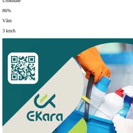
Umiditate
86
%
Vânt
3
km/h