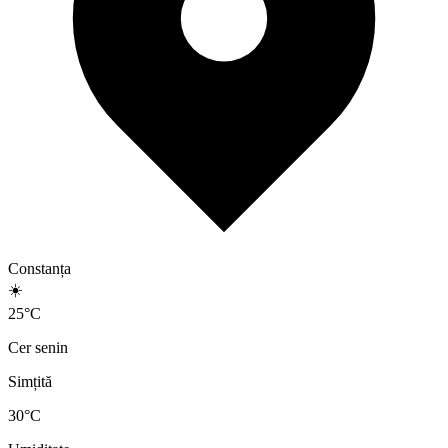
Constanța
☀️
25
°
C
Cer senin
Simțită
30
°C