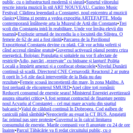
public, cu o infrastructură modernă și sigură
•
Sunetul viitorului
rescrie istoria muzicii în stil ART NOUVEAU. Cazino Music
Festival: Clădirea legendară a Constanței, noul epicentru al muzicii
clasice
•
Ultima zi pentru a vedea expoziția ARTEFAPTE. Moda
contemporană întâlnește arta la Muzeul de Artă din Constanța
•
Trei
școli din Constanța intră în reabilitare. Unde vor învăța elevii din
toamnă
•
Explozie urmată de incendiu la o locuință din Siliștea. O
femeie de 62 de ani a fost rănită
•
Parcarea de la Pavilionul
Expozițional Constanța devine cu plată. Cât vor achita șoferii și
când accesul rămâne gratuit
•
Guvernul activează planul pentru criza
energetică. Bolojan: Populația și spitalele nu vor fi afectate de
restricții
•
Adio, parcări „rezervate” cu bidoane și lanțuri! Poliția
Locală a împărțit amenzi și a confiscat obstacolele
•
Nivelul Dunării
continuă să scadă. Directorul CNE Cernavodă: Reactorul 2 ar putea
fi oprit în 5-6 zile dacă intervențiile de la Bala nu dau
rezultate
•
Femeie scoasă inconștientă din mare, în zona Malibu. A
fost preluată de elicopterul SMURD
•
Apel către toți românii:
Reduceți consumul de energie seara! Ministerul Energiei avertizează
asupra situației critice
•
A fost semnat contractul de finanțare pentru
noul Acvariu al Constanței – cel mai mare acvariu din spațiul
balcanic!
•
Valul de căldură continuă în Dobrogea. Cod galben de
caniculă până sâmbătă
•
Negocierile au eșuat la CT BUS. Angajații
fac primul pas spre proteste
•
Guvernul ia în calcul limitarea
consumului de energie. Marile companii vor fi anunțate cu 24 de ore
înainte
•
Parcul Tăbăcărie va fi redat circuitului public, cu o