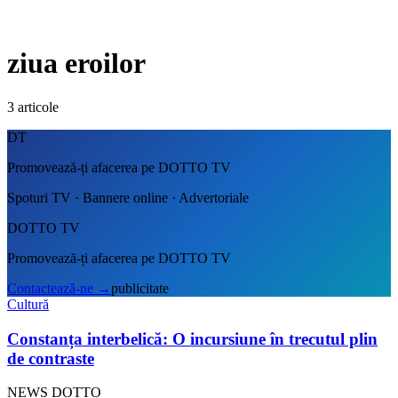
ziua eroilor
3
articole
DT
Promovează-ți afacerea pe DOTTO TV
Spoturi TV · Bannere online · Advertoriale
DOTTO TV
Promovează-ți afacerea pe DOTTO TV
Contactează-ne
→
publicitate
Cultură
Constanța interbelică: O incursiune în trecutul plin
de contraste
NEWS DOTTO