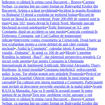
întârziere și căldură în prima cursă București – Brașov
•
Carmen
Șerban, cu mașina într-un crater format pe Bulevardul Eroilor din
București. Artista a scăpat nevătămată
•
Incident la granița României
cu Bulgaria! O dronă a explodat pe teritoriul bulgar
•
Record de
turiști pe litoral în acest weekend. Peste 200.000 de oameni sunt la
mare
•
Linia 102, traseu deviat în Faleză Nord. Mașinile parcate
blochează accesul autobuzelor
•
Trafic îngreunat pe A2, spre
Constanța, după un accident cu șase mașini
•
Canicula continuă în
Dobrogea. Constanța, sub Cod Galben de temperaturi
ridicate
•
Intervenție contra cronometru la Cernavodă. Două barje au
fost scufundate pentru a crește debitul de apă către centrala
nucleară
•
„Astăzi la Constanța”, calendar istoric 8 august. Drama
vasului „Dalmația”, în urmă cu 100 de ani
•
Moody’s menține
România la ratingul „Baa3”, dar păstrează perspectiva negativă. Ce
riscuri vede agenția
•
Aur pentru Constanța la Olimpiada
Internațională de Inteligență Artificială. Mircistul Alexandru Thury-
Burileanu, în topul mondial
•
Constanța interbelică, redescoperită,
astăzi, la pas. Tur ghidat gratuit prin străzilele Peninsulei
•
Pericol pe
Autostrada Soarelui! Obiecte metalice găsite în mod repetat pe
carosabil
•
Tur cultural prin istoria maritimă a Constanței. Participanții
sunt invitați să descopere poveștile orașului de la malul mării
•
Avarie
RAJA la Mangalia. Apa va fi oprită în această noapte în patru
stațiuni de pe litoral
•
Tren nou, probleme vechi: aproape o oră
întârziere și căldură în prima cursă București – Brașov
•
Carmen
Șerban, cu mașina într-un crater format pe Bulevardul Eroilor din