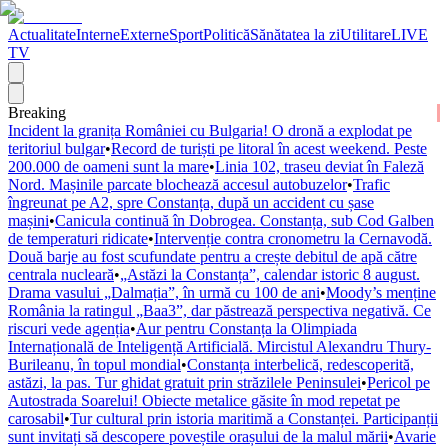
Actualitate
Interne
Externe
Sport
Politică
Sănătatea la zi
Utilitare
LIVE
TV
Breaking
Incident la granița României cu Bulgaria! O dronă a explodat pe
teritoriul bulgar
•
Record de turiști pe litoral în acest weekend. Peste
200.000 de oameni sunt la mare
•
Linia 102, traseu deviat în Faleză
Nord. Mașinile parcate blochează accesul autobuzelor
•
Trafic
îngreunat pe A2, spre Constanța, după un accident cu șase
mașini
•
Canicula continuă în Dobrogea. Constanța, sub Cod Galben
de temperaturi ridicate
•
Intervenție contra cronometru la Cernavodă.
Două barje au fost scufundate pentru a crește debitul de apă către
centrala nucleară
•
„Astăzi la Constanța”, calendar istoric 8 august.
Drama vasului „Dalmația”, în urmă cu 100 de ani
•
Moody’s menține
România la ratingul „Baa3”, dar păstrează perspectiva negativă. Ce
riscuri vede agenția
•
Aur pentru Constanța la Olimpiada
Internațională de Inteligență Artificială. Mircistul Alexandru Thury-
Burileanu, în topul mondial
•
Constanța interbelică, redescoperită,
astăzi, la pas. Tur ghidat gratuit prin străzilele Peninsulei
•
Pericol pe
Autostrada Soarelui! Obiecte metalice găsite în mod repetat pe
carosabil
•
Tur cultural prin istoria maritimă a Constanței. Participanții
sunt invitați să descopere poveștile orașului de la malul mării
•
Avarie