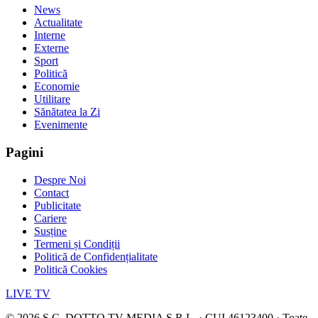
News
Actualitate
Interne
Externe
Sport
Politică
Economie
Utilitare
Sănătatea la Zi
Evenimente
Pagini
Despre Noi
Contact
Publicitate
Cariere
Susține
Termeni și Condiții
Politică de Confidențialitate
Politică Cookies
LIVE TV
©
2026
S.C. DOTTO TV MEDIA S.R.L. · CUI 46123400 · Toate