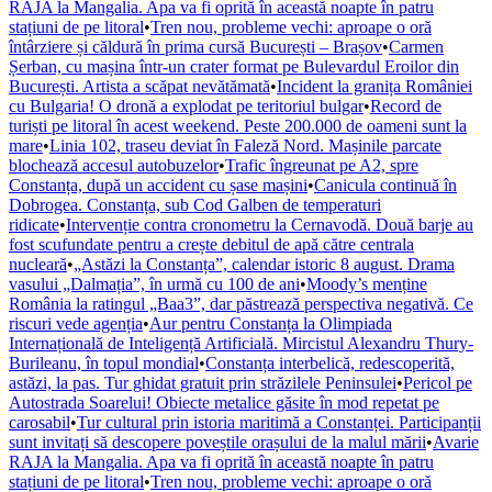
RAJA la Mangalia. Apa va fi oprită în această noapte în patru
stațiuni de pe litoral
•
Tren nou, probleme vechi: aproape o oră
întârziere și căldură în prima cursă București – Brașov
•
Carmen
Șerban, cu mașina într-un crater format pe Bulevardul Eroilor din
București. Artista a scăpat nevătămată
•
Incident la granița României
cu Bulgaria! O dronă a explodat pe teritoriul bulgar
•
Record de
turiști pe litoral în acest weekend. Peste 200.000 de oameni sunt la
mare
•
Linia 102, traseu deviat în Faleză Nord. Mașinile parcate
blochează accesul autobuzelor
•
Trafic îngreunat pe A2, spre
Constanța, după un accident cu șase mașini
•
Canicula continuă în
Dobrogea. Constanța, sub Cod Galben de temperaturi
ridicate
•
Intervenție contra cronometru la Cernavodă. Două barje au
fost scufundate pentru a crește debitul de apă către centrala
nucleară
•
„Astăzi la Constanța”, calendar istoric 8 august. Drama
vasului „Dalmația”, în urmă cu 100 de ani
•
Moody’s menține
România la ratingul „Baa3”, dar păstrează perspectiva negativă. Ce
riscuri vede agenția
•
Aur pentru Constanța la Olimpiada
Internațională de Inteligență Artificială. Mircistul Alexandru Thury-
Burileanu, în topul mondial
•
Constanța interbelică, redescoperită,
astăzi, la pas. Tur ghidat gratuit prin străzilele Peninsulei
•
Pericol pe
Autostrada Soarelui! Obiecte metalice găsite în mod repetat pe
carosabil
•
Tur cultural prin istoria maritimă a Constanței. Participanții
sunt invitați să descopere poveștile orașului de la malul mării
•
Avarie
RAJA la Mangalia. Apa va fi oprită în această noapte în patru
stațiuni de pe litoral
•
Tren nou, probleme vechi: aproape o oră