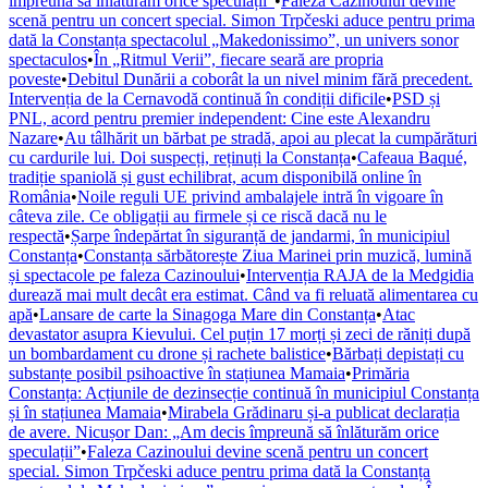
împreună să înlăturăm orice speculații”
•
Faleza Cazinoului devine
scenă pentru un concert special. Simon Trpčeski aduce pentru prima
dată la Constanța spectacolul „Makedonissimo”, un univers sonor
spectaculos
•
În „Ritmul Verii”, fiecare seară are propria
poveste
•
Debitul Dunării a coborât la un nivel minim fără precedent.
Intervenția de la Cernavodă continuă în condiții dificile
•
PSD și
PNL, acord pentru premier independent: Cine este Alexandru
Nazare
•
Au tâlhărit un bărbat pe stradă, apoi au plecat la cumpărături
cu cardurile lui. Doi suspecți, reținuți la Constanța
•
Cafeaua Baqué,
tradiție spaniolă și gust echilibrat, acum disponibilă online în
România
•
Noile reguli UE privind ambalajele intră în vigoare în
câteva zile. Ce obligații au firmele și ce riscă dacă nu le
respectă
•
Șarpe îndepărtat în siguranță de jandarmi, în municipiul
Constanța
•
Constanța sărbătorește Ziua Marinei prin muzică, lumină
și spectacole pe faleza Cazinoului
•
Intervenția RAJA de la Medgidia
durează mai mult decât era estimat. Când va fi reluată alimentarea cu
apă
•
Lansare de carte la Sinagoga Mare din Constanța
•
Atac
devastator asupra Kievului. Cel puțin 17 morți și zeci de răniți după
un bombardament cu drone și rachete balistice
•
Bărbați depistați cu
substanțe posibil psihoactive în stațiunea Mamaia
•
Primăria
Constanța: Acțiunile de dezinsecție continuă în municipiul Constanța
și în stațiunea Mamaia
•
Mirabela Grădinaru și-a publicat declarația
de avere. Nicușor Dan: „Am decis împreună să înlăturăm orice
speculații”
•
Faleza Cazinoului devine scenă pentru un concert
special. Simon Trpčeski aduce pentru prima dată la Constanța