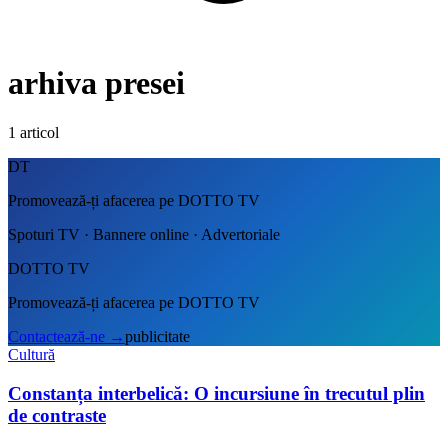
arhiva presei
1
articol
DT
Promovează-ți afacerea pe DOTTO TV
Spoturi TV · Bannere online · Advertoriale
DOTTO TV
Promovează-ți afacerea pe DOTTO TV
Contactează-ne
→
publicitate
Cultură
Constanța interbelică: O incursiune în trecutul plin
de contraste