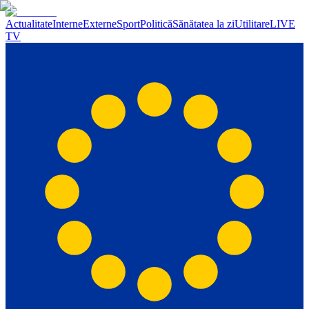
Actualitate
Interne
Externe
Sport
Politică
Sănătatea la zi
Utilitare
LIVE
TV