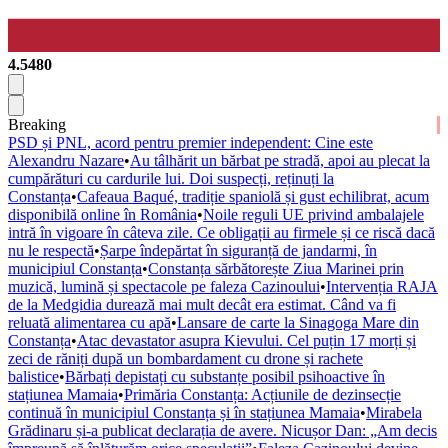
4.5480
Breaking
PSD și PNL, acord pentru premier independent: Cine este
Alexandru Nazare
•
Au tâlhărit un bărbat pe stradă, apoi au plecat la
cumpărături cu cardurile lui. Doi suspecți, reținuți la
Constanța
•
Cafeaua Baqué, tradiție spaniolă și gust echilibrat, acum
disponibilă online în România
•
Noile reguli UE privind ambalajele
intră în vigoare în câteva zile. Ce obligații au firmele și ce riscă dacă
nu le respectă
•
Șarpe îndepărtat în siguranță de jandarmi, în
municipiul Constanța
•
Constanța sărbătorește Ziua Marinei prin
muzică, lumină și spectacole pe faleza Cazinoului
•
Intervenția RAJA
de la Medgidia durează mai mult decât era estimat. Când va fi
reluată alimentarea cu apă
•
Lansare de carte la Sinagoga Mare din
Constanța
•
Atac devastator asupra Kievului. Cel puțin 17 morți și
zeci de răniți după un bombardament cu drone și rachete
balistice
•
Bărbați depistați cu substanțe posibil psihoactive în
stațiunea Mamaia
•
Primăria Constanța: Acțiunile de dezinsecție
continuă în municipiul Constanța și în stațiunea Mamaia
•
Mirabela
Grădinaru și-a publicat declarația de avere. Nicușor Dan: „Am decis