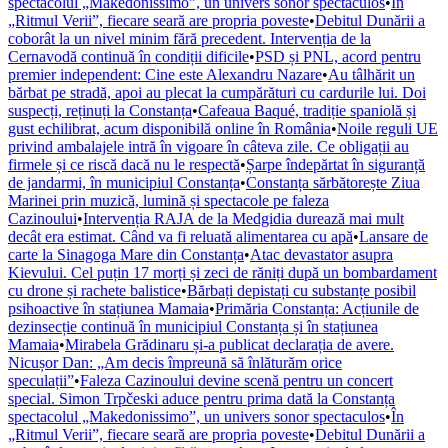
spectacolul „Makedonissimo”, un univers sonor spectaculos
•
În
„Ritmul Verii”, fiecare seară are propria poveste
•
Debitul Dunării a
coborât la un nivel minim fără precedent. Intervenția de la
Cernavodă continuă în condiții dificile
•
PSD și PNL, acord pentru
premier independent: Cine este Alexandru Nazare
•
Au tâlhărit un
bărbat pe stradă, apoi au plecat la cumpărături cu cardurile lui. Doi
suspecți, reținuți la Constanța
•
Cafeaua Baqué, tradiție spaniolă și
gust echilibrat, acum disponibilă online în România
•
Noile reguli UE
privind ambalajele intră în vigoare în câteva zile. Ce obligații au
firmele și ce riscă dacă nu le respectă
•
Șarpe îndepărtat în siguranță
de jandarmi, în municipiul Constanța
•
Constanța sărbătorește Ziua
Marinei prin muzică, lumină și spectacole pe faleza
Cazinoului
•
Intervenția RAJA de la Medgidia durează mai mult
decât era estimat. Când va fi reluată alimentarea cu apă
•
Lansare de
carte la Sinagoga Mare din Constanța
•
Atac devastator asupra
Kievului. Cel puțin 17 morți și zeci de răniți după un bombardament
cu drone și rachete balistice
•
Bărbați depistați cu substanțe posibil
psihoactive în stațiunea Mamaia
•
Primăria Constanța: Acțiunile de
dezinsecție continuă în municipiul Constanța și în stațiunea
Mamaia
•
Mirabela Grădinaru și-a publicat declarația de avere.
Nicușor Dan: „Am decis împreună să înlăturăm orice
speculații”
•
Faleza Cazinoului devine scenă pentru un concert
special. Simon Trpčeski aduce pentru prima dată la Constanța
spectacolul „Makedonissimo”, un univers sonor spectaculos
•
În
„Ritmul Verii”, fiecare seară are propria poveste
•
Debitul Dunării a