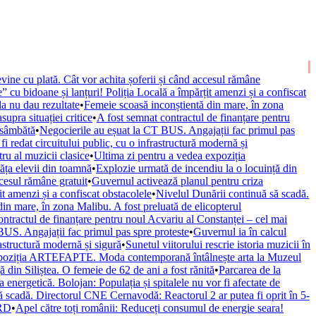
vine cu plată. Cât vor achita șoferii și când accesul rămâne
” cu bidoane și lanțuri! Poliția Locală a împărțit amenzi și a confiscat
la nu dau rezultate
•
Femeie scoasă inconștientă din mare, în zona
upra situației critice
•
A fost semnat contractul de finanțare pentru
 sâmbătă
•
Negocierile au eșuat la CT BUS. Angajații fac primul pas
fi redat circuitului public, cu o infrastructură modernă și
ru al muzicii clasice
•
Ultima zi pentru a vedea expoziția
văța elevii din toamnă
•
Explozie urmată de incendiu la o locuință din
ccesul rămâne gratuit
•
Guvernul activează planul pentru criza
it amenzi și a confiscat obstacolele
•
Nivelul Dunării continuă să scadă.
in mare, în zona Malibu. A fost preluată de elicopterul
ontractul de finanțare pentru noul Acvariu al Constanței – cel mai
BUS. Angajații fac primul pas spre proteste
•
Guvernul ia în calcul
rastructură modernă și sigură
•
Sunetul viitorului rescrie istoria muzicii în
xpoziția ARTEFAPTE. Moda contemporană întâlnește arta la Muzeul
 din Siliștea. O femeie de 62 de ani a fost rănită
•
Parcarea de la
 energetică. Bolojan: Populația și spitalele nu vor fi afectate de
ă scadă. Directorul CNE Cernavodă: Reactorul 2 ar putea fi oprit în 5-
URD
•
Apel către toți românii: Reduceți consumul de energie seara!