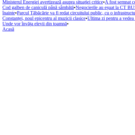
Ministerul Energiei avertizează asupra situației critice
•
A fost semnat co
Cod galben de caniculă până sâmbătă
•
Negocierile au eșuat la CT BUS
înainte
•
Parcul Tăbăcărie va fi redat circuitului public, cu o infrastruc
Constanței, noul epicentru al muzicii clasice
•
Ultima zi pentru a vede
Unde vor învăța elevii din toamnă
•
Acasă