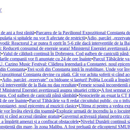
V
de ani a fost rănită
•
Parcarea de la Pavilionul Expozițional Constanța de
ația și spitalele nu vor fi afectate de restricții
•
Adio, parcări „rezervate
ă: Reactorul 2 ar putea fi oprit în 5-6 zile dacă intervențiile de la Ba
i: Reduceți consumul de energie seara! Ministerul Energiei avertizează as
!
•
Valul de căldură continuă în Dobrogea. Cod galben de caniculă până
arile companii vor fi anunțate cu 24 de ore înainte
•
Parcul Tăbăcărie va 
. Cazino Music Festival: Clădirea legendară a Constanței, noul epicent
din Constanța
•
Trei școli din Constanța intră în reabilitare. Unde vor în
Expozițional Constanța devine cu plată. Cât vor achita șoferii și când a
i
•
Adio, parcări „rezervate” cu bidoane și lanțuri! Poliția Locală a împărț
ă intervențiile de la Bala nu dau rezultate
•
Femeie scoasă inconștientă d
Ministerul Energiei avertizează asupra situației critice
•
A fost semnat c
ogea. Cod galben de caniculă până sâmbătă
•
Negocierile au eșuat la CT 
 de ore înainte
•
Parcul Tăbăcărie va fi redat circuitului public, cu o inf
tanței, noul epicentru al muzicii clasice
•
Ultima zi pentru a vedea e
nde vor învăța elevii din toamnă
•
Explozie urmată de incendiu la o locuință
rii și când accesul rămâne gratuit
•
Guvernul activează planul pentru criza
 a împărțit amenzi și a confiscat obstacolele
•
Nivelul Dunării continuă s
nștientă din mare, în zona Malibu. A fost preluată de elicopterul SM