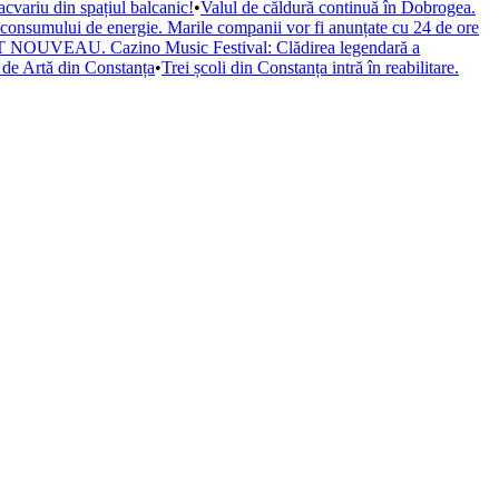
cvariu din spațiul balcanic!
•
Valul de căldură continuă în Dobrogea.
a consumului de energie. Marile companii vor fi anunțate cu 24 de ore
il ART NOUVEAU. Cazino Music Festival: Clădirea legendară a
de Artă din Constanța
•
Trei școli din Constanța intră în reabilitare.