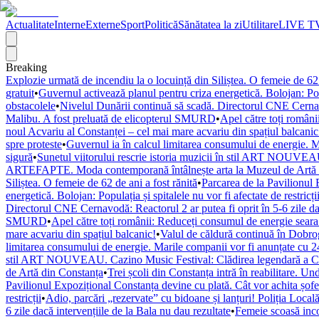
Actualitate
Interne
Externe
Sport
Politică
Sănătatea la zi
Utilitare
LIVE T
Breaking
Explozie urmată de incendiu la o locuință din Siliștea. O femeie de 62 
gratuit
•
Guvernul activează planul pentru criza energetică. Bolojan: Popul
obstacolele
•
Nivelul Dunării continuă să scadă. Directorul CNE Cernavod
Malibu. A fost preluată de elicopterul SMURD
•
Apel către toți români
noul Acvariu al Constanței – cel mai mare acvariu din spațiul balcanic
spre proteste
•
Guvernul ia în calcul limitarea consumului de energie. M
sigură
•
Sunetul viitorului rescrie istoria muzicii în stil ART NOUVEAU
ARTEFAPTE. Moda contemporană întâlnește arta la Muzeul de Artă 
Siliștea. O femeie de 62 de ani a fost rănită
•
Parcarea de la Pavilionul 
energetică. Bolojan: Populația și spitalele nu vor fi afectate de restricți
Directorul CNE Cernavodă: Reactorul 2 ar putea fi oprit în 5-6 zile dac
SMURD
•
Apel către toți românii: Reduceți consumul de energie seara! 
mare acvariu din spațiul balcanic!
•
Valul de căldură continuă în Dobr
limitarea consumului de energie. Marile companii vor fi anunțate cu 24
stil ART NOUVEAU. Cazino Music Festival: Clădirea legendară a Cons
de Artă din Constanța
•
Trei școli din Constanța intră în reabilitare. U
Pavilionul Expozițional Constanța devine cu plată. Cât vor achita șofe
restricții
•
Adio, parcări „rezervate” cu bidoane și lanțuri! Poliția Locală
6 zile dacă intervențiile de la Bala nu dau rezultate
•
Femeie scoasă inco