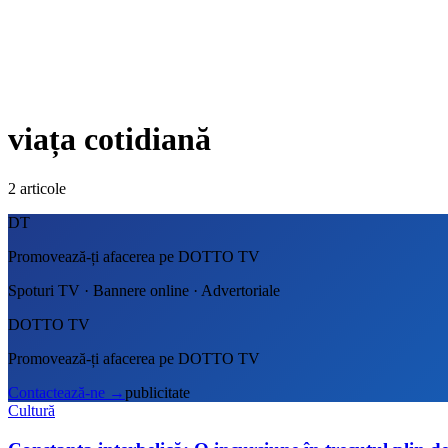
viața cotidiană
2
articole
DT
Promovează-ți afacerea pe DOTTO TV
Spoturi TV · Bannere online · Advertoriale
DOTTO TV
Promovează-ți afacerea pe DOTTO TV
Contactează-ne
→
publicitate
Cultură