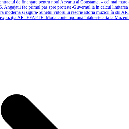
ntractul de finanțare pentru noul Acvariu al Constanței – cel mai mare a
. Angajații fac primul pas spre proteste
•
Guvernul ia în calcul limitare
tură modernă și sigură
•
Sunetul viitorului rescrie istoria muzicii în st
a expoziția ARTEFAPTE. Moda contemporană întâlnește arta la Muzeul 