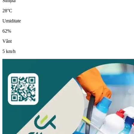
Simțită
28
°C
Umiditate
62
%
Vânt
5
km/h