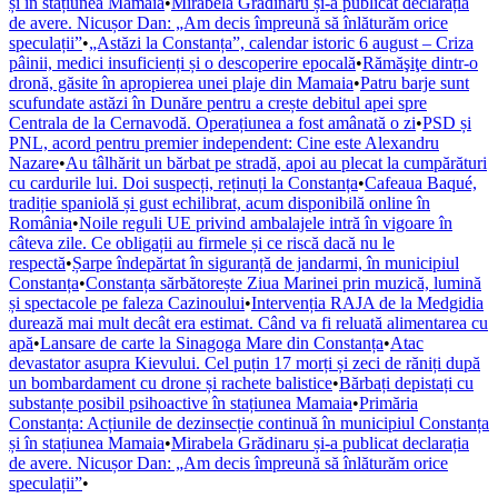
și în stațiunea Mamaia
•
Mirabela Grădinaru și-a publicat declarația
de avere. Nicușor Dan: „Am decis împreună să înlăturăm orice
speculații”
•
„Astăzi la Constanța”, calendar istoric 6 august – Criza
pâinii, medici insuficienți și o descoperire epocală
•
Rămăşiţe dintr-o
dronă, găsite în apropierea unei plaje din Mamaia
•
Patru barje sunt
scufundate astăzi în Dunăre pentru a crește debitul apei spre
Centrala de la Cernavodă. Operațiunea a fost amânată o zi
•
PSD și
PNL, acord pentru premier independent: Cine este Alexandru
Nazare
•
Au tâlhărit un bărbat pe stradă, apoi au plecat la cumpărături
cu cardurile lui. Doi suspecți, reținuți la Constanța
•
Cafeaua Baqué,
tradiție spaniolă și gust echilibrat, acum disponibilă online în
România
•
Noile reguli UE privind ambalajele intră în vigoare în
câteva zile. Ce obligații au firmele și ce riscă dacă nu le
respectă
•
Șarpe îndepărtat în siguranță de jandarmi, în municipiul
Constanța
•
Constanța sărbătorește Ziua Marinei prin muzică, lumină
și spectacole pe faleza Cazinoului
•
Intervenția RAJA de la Medgidia
durează mai mult decât era estimat. Când va fi reluată alimentarea cu
apă
•
Lansare de carte la Sinagoga Mare din Constanța
•
Atac
devastator asupra Kievului. Cel puțin 17 morți și zeci de răniți după
un bombardament cu drone și rachete balistice
•
Bărbați depistați cu
substanțe posibil psihoactive în stațiunea Mamaia
•
Primăria
Constanța: Acțiunile de dezinsecție continuă în municipiul Constanța
și în stațiunea Mamaia
•
Mirabela Grădinaru și-a publicat declarația
de avere. Nicușor Dan: „Am decis împreună să înlăturăm orice
speculații”
•