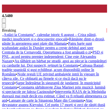
4.5480
Breaking
„Astăzi la Constanța”, calendar istoric 6 august – Criza pâinii,
medici insuficienți și o descoperire epocală
•
Rămăşiţe dintr-o dronă,
găsite în apropierea unei plaje din Mamaia
•
Patru barje sunt
scufundate astăzi în Dunăre pentru a crește debitul apei spre
Centrala de la Cernavodă. Operațiunea a fost amânată o zi
•
PSD și
PNL, acord pentru premier independent: Cine este Alexandru
Nazare
•
Au tâlhărit un bărbat pe stradă, apoi au plecat la cumpărături
cu cardurile lui. Doi suspecți, reținuți la Constanța
•
Cafeaua Baqué,
tradiție spaniolă și gust echilibrat, acum disponibilă online în
România
•
Noile reguli UE privind ambalajele intră în vigoare în
câteva zile. Ce obligații au firmele și ce riscă dacă nu le
respectă
•
Șarpe îndepărtat în siguranță de jandarmi, în municipiul
Constanța
•
Constanța sărbătorește Ziua Marinei prin muzică, lumină
și spectacole pe faleza Cazinoului
•
Intervenția RAJA de la Medgidia
durează mai mult decât era estimat. Când va fi reluată alimentarea cu
apă
•
Lansare de carte la Sinagoga Mare din Constanța
•
Atac
devastator asupra Kievului. Cel puțin 17 morți și zeci de răniți după