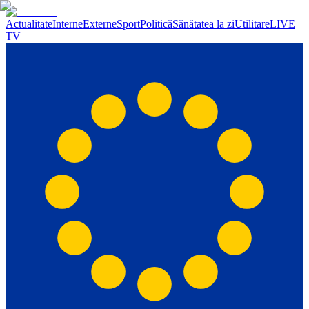
Actualitate
Interne
Externe
Sport
Politică
Sănătatea la zi
Utilitare
LIVE
TV