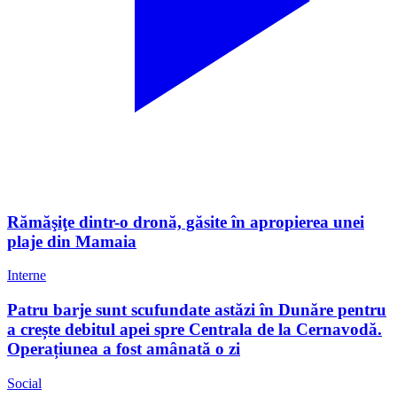
Rămăşiţe dintr-o dronă, găsite în apropierea unei
plaje din Mamaia
Interne
Patru barje sunt scufundate astăzi în Dunăre pentru
a crește debitul apei spre Centrala de la Cernavodă.
Operațiunea a fost amânată o zi
Social