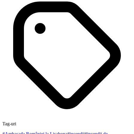
Tag-uri
#
Ambasada României la Lisabona
#
incendii
#
incendii de