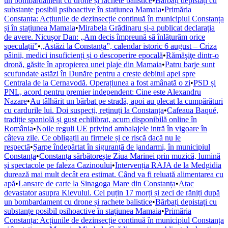
un bombardament cu drone și rachete balistice
•
Bărbați depistați cu
substanțe posibil psihoactive în stațiunea Mamaia
•
Primăria
Constanța: Acțiunile de dezinsecție continuă în municipiul Constanța
și în stațiunea Mamaia
•
Mirabela Grădinaru și-a publicat declarația
de avere. Nicușor Dan: „Am decis împreună să înlăturăm orice
speculații”
•
„Astăzi la Constanța”, calendar istoric 6 august – Criza
pâinii, medici insuficienți și o descoperire epocală
•
Rămăşiţe dintr-o
dronă, găsite în apropierea unei plaje din Mamaia
•
Patru barje sunt
scufundate astăzi în Dunăre pentru a crește debitul apei spre
Centrala de la Cernavodă. Operațiunea a fost amânată o zi
•
PSD și
PNL, acord pentru premier independent: Cine este Alexandru
Nazare
•
Au tâlhărit un bărbat pe stradă, apoi au plecat la cumpărături
cu cardurile lui. Doi suspecți, reținuți la Constanța
•
Cafeaua Baqué,
tradiție spaniolă și gust echilibrat, acum disponibilă online în
România
•
Noile reguli UE privind ambalajele intră în vigoare în
câteva zile. Ce obligații au firmele și ce riscă dacă nu le
respectă
•
Șarpe îndepărtat în siguranță de jandarmi, în municipiul
Constanța
•
Constanța sărbătorește Ziua Marinei prin muzică, lumină
și spectacole pe faleza Cazinoului
•
Intervenția RAJA de la Medgidia
durează mai mult decât era estimat. Când va fi reluată alimentarea cu
apă
•
Lansare de carte la Sinagoga Mare din Constanța
•
Atac
devastator asupra Kievului. Cel puțin 17 morți și zeci de răniți după
un bombardament cu drone și rachete balistice
•
Bărbați depistați cu
substanțe posibil psihoactive în stațiunea Mamaia
•
Primăria
Constanța: Acțiunile de dezinsecție continuă în municipiul Constanța