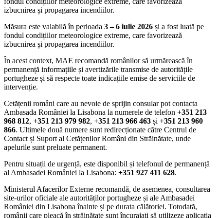
fondul condițiilor meteorologice extreme, care favorizează
izbucnirea și propagarea incendiilor.
Măsura este valabilă în perioada
3 – 6 iulie 2026
și a fost luată pe
fondul condițiilor meteorologice extreme, care favorizează
izbucnirea și propagarea incendiilor.
În acest context, MAE recomandă românilor să urmărească în
permanență informațiile și avertizările transmise de autoritățile
portugheze și să respecte toate indicațiile emise de serviciile de
intervenție.
Cetățenii români care au nevoie de sprijin consular pot contacta
Ambasada României la Lisabona la numerele de telefon
+351 213
968 812
,
+351 213 979 982
,
+351 213 966 463
și
+351 213 960
866
. Ultimele două numere sunt redirecționate către Centrul de
Contact și Suport al Cetățenilor Români din Străinătate, unde
apelurile sunt preluate permanent.
Pentru situații de urgență, este disponibil și telefonul de permanență
al Ambasadei României la Lisabona:
+351 927 411 628
.
Ministerul Afacerilor Externe recomandă, de asemenea, consultarea
site-urilor oficiale ale autorităților portugheze și ale Ambasadei
României din Lisabona înainte și pe durata călătoriei. Totodată,
românii care pleacă în străinătate sunt încurajați să utilizeze aplicația