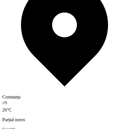
Constanța
⛅
26
°
C
Parțial noros