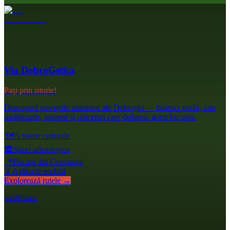
Via DobroGetica
Pași prin istorie!
Descoperă poveștile autentice ale Dobrogei — biserici vechi, sate
tradiționale, oameni și obiceiuri care definesc acest loc unic.
🗺️
5 trasee culturale
🏛️
Situri arheologice
📍
Plecare din Constanța
📱
Aplicație mobilă
Explorează rutele →
publicitate