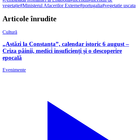
vegetație
#
Ministerul Afacerilor Externe
#
portugalia
#
vegetatie uscata
Articole înrudite
Cultură
„Astăzi la Constanța”, calendar istoric 6 august –
Criza pâinii, medici insuficienți și o descoperire
epocală
Evenimente