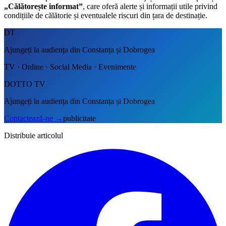
„Călătorește informat”
, care oferă alerte și informații utile privind
condițiile de călătorie și eventualele riscuri din țara de destinație.
DT
Ajungeți la audiența din Constanța și Dobrogea
TV · Online · Social Media · Evenimente
DOTTO TV
Ajungeți la audiența din Constanța și Dobrogea
Contactează-ne
→
publicitate
Distribuie articolul