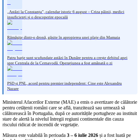
„Astăzi la Constanța”, calendar istoric 6 august – Criza pâinii, medici
insuficienți și o descoperire epocală
Rămăşiţe dintr-o dronă, găsite în apropierea unei plaje din Mamaia
Patru barje sunt scufundate astăzi în Dunăre pentru a crește debitul apei
spre Centrala de la Cernavodă. Operațiunea a fost amânată o zi
PSD și PNL, acord pentru premier independent: Cine este Alexandru
Nazare
Ministerul Afacerilor Externe (MAE) a emis o avertizare de călătorie
pentru cetățenii români care se află, tranzitează sau urmează să
călătorească în Portugalia, după ce autoritățile portugheze au instituit
stare de alertă la nivelul întregii regiuni continentale din cauza
riscului ridicat de incendii de vegetație.
Măsura este valabilă în perioada
3 – 6 iulie 2026
și a fost luată pe