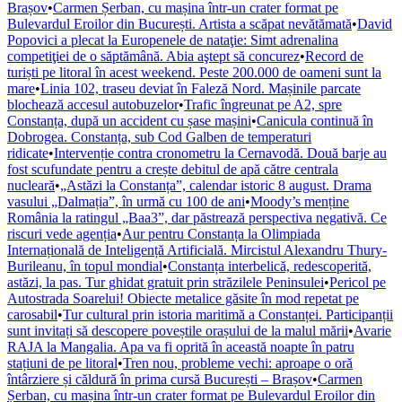
Brașov
•
Carmen Șerban, cu mașina într-un crater format pe
Bulevardul Eroilor din București. Artista a scăpat nevătămată
•
David
Popovici a plecat la Europenele de nataţie: Simt adrenalina
competiţiei de o săptămână. Abia aştept să concurez
•
Record de
turiști pe litoral în acest weekend. Peste 200.000 de oameni sunt la
mare
•
Linia 102, traseu deviat în Faleză Nord. Mașinile parcate
blochează accesul autobuzelor
•
Trafic îngreunat pe A2, spre
Constanța, după un accident cu șase mașini
•
Canicula continuă în
Dobrogea. Constanța, sub Cod Galben de temperaturi
ridicate
•
Intervenție contra cronometru la Cernavodă. Două barje au
fost scufundate pentru a crește debitul de apă către centrala
nucleară
•
„Astăzi la Constanța”, calendar istoric 8 august. Drama
vasului „Dalmația”, în urmă cu 100 de ani
•
Moody’s menține
România la ratingul „Baa3”, dar păstrează perspectiva negativă. Ce
riscuri vede agenția
•
Aur pentru Constanța la Olimpiada
Internațională de Inteligență Artificială. Mircistul Alexandru Thury-
Burileanu, în topul mondial
•
Constanța interbelică, redescoperită,
astăzi, la pas. Tur ghidat gratuit prin străzilele Peninsulei
•
Pericol pe
Autostrada Soarelui! Obiecte metalice găsite în mod repetat pe
carosabil
•
Tur cultural prin istoria maritimă a Constanței. Participanții
sunt invitați să descopere poveștile orașului de la malul mării
•
Avarie
RAJA la Mangalia. Apa va fi oprită în această noapte în patru
stațiuni de pe litoral
•
Tren nou, probleme vechi: aproape o oră
întârziere și căldură în prima cursă București – Brașov
•
Carmen
Șerban, cu mașina într-un crater format pe Bulevardul Eroilor din