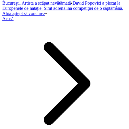
București. Artista a scăpat nevătămată
•
David Popovici a plecat la
Europenele de nataţie: Simt adrenalina competiţiei de o săptămână.
Abia aştept să concurez
•
Acasă