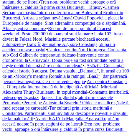
stațiuni de pe litoral
•
Tren nou, probleme vechi: aproape o oră
întârziere și căldură în prima cursă București – Brașov
•
Carmen
Șerban, cu mașina într-un crater format pe Bulevardul Eroilor din
București. Artista a scăpat nevătămată
•
David Popovici a plecat la
Europenele de nataţie: Simt adrenalina competiţiei de o săptămână.
Abia aştept să concurez
•
Record de turiști pe litoral în acest
weekend. Peste 200.000 de oameni sunt la mare
•
Linia 102, traseu
deviat în Faleză Nord. Mașinile parcate blochează accesul
autobuzelor
•
Trafic îngreunat pe A2, spre Constanța, după un
accident cu șase mașini
•
Canicula continuă în Dobrogea. Constanța,
sub Cod Galben de temperaturi ridicate
•
Intervenție contra
cronometru la Cernavodă. Două barje au fost scufundate pentru a
crește debitul de apă către centrala nucleară
•
„Astăzi la Constanța”,
calendar istoric 8 august. Drama vasului „Dalmația”, în urmă cu 100
de ani
•
Moody’s menține România la ratingul „Baa3”, dar păstrează
perspectiva negativă. Ce riscuri vede agenția
•
Aur pentru Constanța
la Olimpiada Internațională de Inteligență Artificială. Mircistul
Alexandru Thury-Burileanu, în topul mondial
•
Constanța interbelică,
redescoperită, astăzi, la pas. Tur ghidat gratuit prin străzilele
Peninsulei
•
Pericol pe Autostrada Soarelui! Obiecte metalice găsite în
mod repetat pe carosabil
•
Tur cultural prin istoria maritimă a
Constanței. Participanții sunt invitați să descopere poveștile orașului
de la malul mării
•
Avarie RAJA la Mangalia. Apa va fi oprită în
această noapte în patru stațiuni de pe litoral
•
Tren nou, probleme
vechi: aproape o oră întârziere și căldură în prima cursă București –