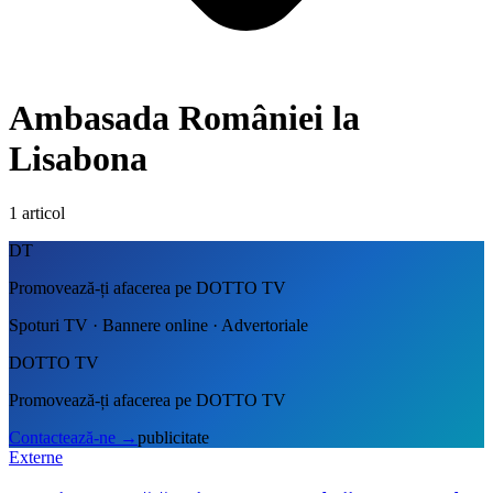
Ambasada României la
Lisabona
1
articol
DT
Promovează-ți afacerea pe DOTTO TV
Spoturi TV · Bannere online · Advertoriale
DOTTO TV
Promovează-ți afacerea pe DOTTO TV
Contactează-ne
→
publicitate
Externe