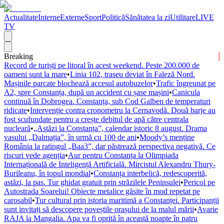
Actualitate
Interne
Externe
Sport
Politică
Sănătatea la zi
Utilitare
LIVE
TV
Breaking
Record de turiști pe litoral în acest weekend. Peste 200.000 de
oameni sunt la mare
•
Linia 102, traseu deviat în Faleză Nord.
Mașinile parcate blochează accesul autobuzelor
•
Trafic îngreunat pe
A2, spre Constanța, după un accident cu șase mașini
•
Canicula
continuă în Dobrogea. Constanța, sub Cod Galben de temperaturi
ridicate
•
Intervenție contra cronometru la Cernavodă. Două barje au
fost scufundate pentru a crește debitul de apă către centrala
nucleară
•
„Astăzi la Constanța”, calendar istoric 8 august. Drama
vasului „Dalmația”, în urmă cu 100 de ani
•
Moody’s menține
România la ratingul „Baa3”, dar păstrează perspectiva negativă. Ce
riscuri vede agenția
•
Aur pentru Constanța la Olimpiada
Internațională de Inteligență Artificială. Mircistul Alexandru Thury-
Burileanu, în topul mondial
•
Constanța interbelică, redescoperită,
astăzi, la pas. Tur ghidat gratuit prin străzilele Peninsulei
•
Pericol pe
Autostrada Soarelui! Obiecte metalice găsite în mod repetat pe
carosabil
•
Tur cultural prin istoria maritimă a Constanței. Participanții
sunt invitați să descopere poveștile orașului de la malul mării
•
Avarie
RAJA la Mangalia. Apa va fi oprită în această noapte în patru