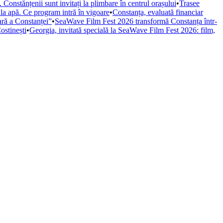
Constănțenii sunt invitați la plimbare în centrul orașului
•
Trasee
 la apă. Ce program intră în vigoare
•
Constanța, evaluată financiar
iară a Constanței”
•
SeaWave Film Fest 2026 transformă Constanța într-
ostinești
•
Georgia, invitată specială la SeaWave Film Fest 2026: film,