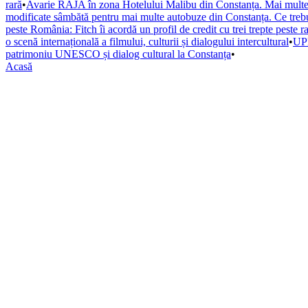
rară
•
Avarie RAJA în zona Hotelului Malibu din Constanța. Mai multe s
modificate sâmbătă pentru mai multe autobuze din Constanța. Ce trebuie
peste România: Fitch îi acordă un profil de credit cu trei trepte peste r
o scenă internațională a filmului, culturii și dialogului intercultural
•
UPD
patrimoniu UNESCO și dialog cultural la Constanța
•
Acasă