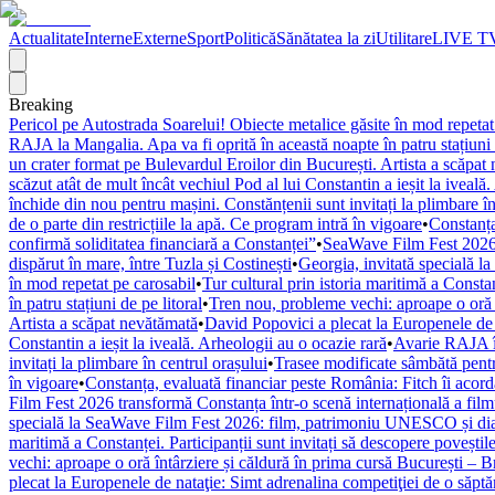
Actualitate
Interne
Externe
Sport
Politică
Sănătatea la zi
Utilitare
LIVE T
Breaking
Pericol pe Autostrada Soarelui! Obiecte metalice găsite în mod repetat
RAJA la Mangalia. Apa va fi oprită în această noapte în patru stațiuni 
un crater format pe Bulevardul Eroilor din București. Artista a scăpat
scăzut atât de mult încât vechiul Pod al lui Constantin a ieșit la iveală
închide din nou pentru mașini. Constănțenii sunt invitați la plimbare în
de o parte din restricțiile la apă. Ce program intră în vigoare
•
Constanța
confirmă soliditatea financiară a Constanței”
•
SeaWave Film Fest 2026 tr
dispărut în mare, între Tuzla și Costinești
•
Georgia, invitată specială 
în mod repetat pe carosabil
•
Tur cultural prin istoria maritimă a Constan
în patru stațiuni de pe litoral
•
Tren nou, probleme vechi: aproape o oră î
Artista a scăpat nevătămată
•
David Popovici a plecat la Europenele de 
Constantin a ieșit la iveală. Arheologii au o ocazie rară
•
Avarie RAJA în
invitați la plimbare în centrul orașului
•
Trasee modificate sâmbătă pentr
în vigoare
•
Constanța, evaluată financiar peste România: Fitch îi acordă 
Film Fest 2026 transformă Constanța într-o scenă internațională a filmulu
specială la SeaWave Film Fest 2026: film, patrimoniu UNESCO și dial
maritimă a Constanței. Participanții sunt invitați să descopere poveștil
vechi: aproape o oră întârziere și căldură în prima cursă București – 
plecat la Europenele de nataţie: Simt adrenalina competiţiei de o săpt