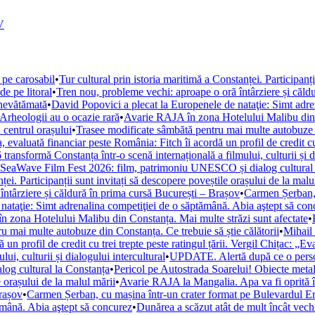
V
 pe carosabil
•
Tur cultural prin istoria maritimă a Constanței. Participanț
de pe litoral
•
Tren nou, probleme vechi: aproape o oră întârziere și căld
 nevătămată
•
David Popovici a plecat la Europenele de nataţie: Simt adre
. Arheologii au o ocazie rară
•
Avarie RAJA în zona Hotelului Malibu din C
 centrul orașului
•
Trasee modificate sâmbătă pentru mai multe autobuze di
, evaluată financiar peste România: Fitch îi acordă un profil de credit cu 
ansformă Constanța într-o scenă internațională a filmului, culturii și di
la SeaWave Film Fest 2026: film, patrimoniu UNESCO și dialog cultural
ței. Participanții sunt invitați să descopere poveștile orașului de la malu
ntârziere și căldură în prima cursă București – Brașov
•
Carmen Șerban, 
nataţie: Simt adrenalina competiţiei de o săptămână. Abia aştept să con
 zona Hotelului Malibu din Constanța. Mai multe străzi sunt afectate
•
u mai multe autobuze din Constanța. Ce trebuie să știe călătorii
•
Mihail 
un profil de credit cu trei trepte peste ratingul țării. Vergil Chițac: „E
i, culturii și dialogului intercultural
•
UPDATE. Alertă după ce o persoan
og cultural la Constanța
•
Pericol pe Autostrada Soarelui! Obiecte metal
e orașului de la malul mării
•
Avarie RAJA la Mangalia. Apa va fi oprită în 
Brașov
•
Carmen Șerban, cu mașina într-un crater format pe Bulevardul Ero
ămână. Abia aştept să concurez
•
Dunărea a scăzut atât de mult încât vechi