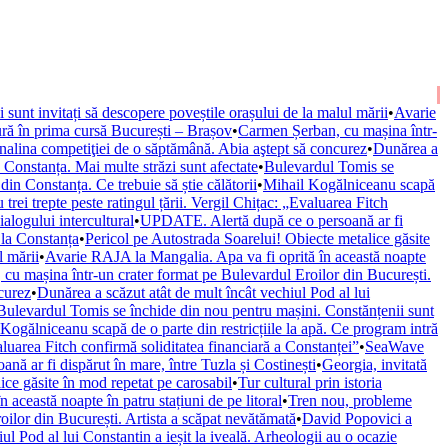
ii sunt invitați să descopere poveștile orașului de la malul mării
•
Avarie
ură în prima cursă București – Brașov
•
Carmen Șerban, cu mașina într-
nalina competiţiei de o săptămână. Abia aştept să concurez
•
Dunărea a
onstanța. Mai multe străzi sunt afectate
•
Bulevardul Tomis se
n Constanța. Ce trebuie să știe călătorii
•
Mihail Kogălniceanu scapă
trei trepte peste ratingul țării. Vergil Chițac: „Evaluarea Fitch
alogului intercultural
•
UPDATE. Alertă după ce o persoană ar fi
 la Constanța
•
Pericol pe Autostrada Soarelui! Obiecte metalice găsite
l mării
•
Avarie RAJA la Mangalia. Apa va fi oprită în această noapte
cu mașina într-un crater format pe Bulevardul Eroilor din București.
curez
•
Dunărea a scăzut atât de mult încât vechiul Pod al lui
Bulevardul Tomis se închide din nou pentru mașini. Constănțenii sunt
Kogălniceanu scapă de o parte din restricțiile la apă. Ce program intră
valuarea Fitch confirmă soliditatea financiară a Constanței”
•
SeaWave
ă ar fi dispărut în mare, între Tuzla și Costinești
•
Georgia, invitată
ice găsite în mod repetat pe carosabil
•
Tur cultural prin istoria
această noapte în patru stațiuni de pe litoral
•
Tren nou, probleme
ilor din București. Artista a scăpat nevătămată
•
David Popovici a
ul Pod al lui Constantin a ieșit la iveală. Arheologii au o ocazie