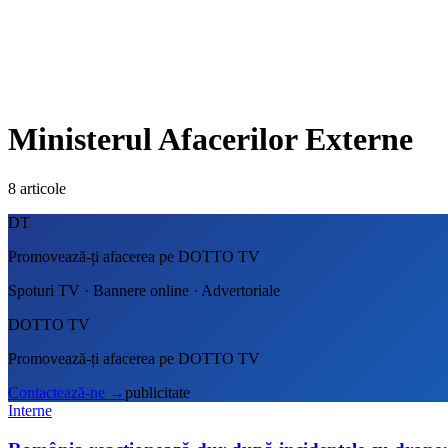
Ministerul Afacerilor Externe
8
articole
DT
Promovează-ți afacerea pe DOTTO TV
Spoturi TV · Bannere online · Advertoriale
DOTTO TV
Promovează-ți afacerea pe DOTTO TV
Contactează-ne
→
publicitate
Interne