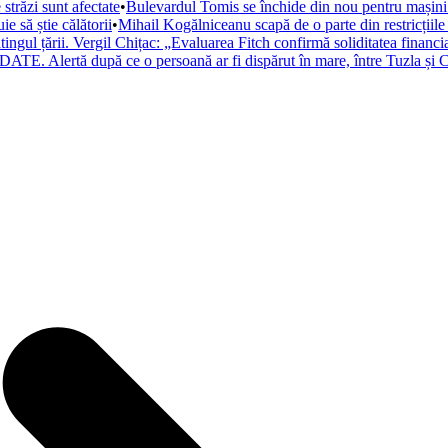
trăzi sunt afectate
•
Bulevardul Tomis se închide din nou pentru mașini. 
 să știe călătorii
•
Mihail Kogălniceanu scapă de o parte din restricțiile
atingul țării. Vergil Chițac: „Evaluarea Fitch confirmă soliditatea financ
ATE. Alertă după ce o persoană ar fi dispărut în mare, între Tuzla și C