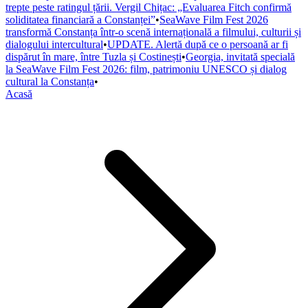
trepte peste ratingul țării. Vergil Chițac: „Evaluarea Fitch confirmă
soliditatea financiară a Constanței”
•
SeaWave Film Fest 2026
transformă Constanța într-o scenă internațională a filmului, culturii și
dialogului intercultural
•
UPDATE. Alertă după ce o persoană ar fi
dispărut în mare, între Tuzla și Costinești
•
Georgia, invitată specială
la SeaWave Film Fest 2026: film, patrimoniu UNESCO și dialog
cultural la Constanța
•
Acasă