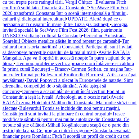
cu trei trepte peste ratingul țării. Vergil Chițac: „Evaluarea Fitch
confirmă soliditatea financiară a Constanței”
•
SeaWave Film Fest
2026 transformă Constanța într-o scenă internațională a filmului,
culturii și dialogului intercultural
•
UPDATE. Alertă după ce o
persoană ar fi dispărut în mare, între Tuzla și Costinești
•
Georgia,
invitată specială la SeaWave Film Fest 2026: film, patrimoniu
UNESCO și dialog cultural la Constanța
•
Pericol pe Autostrada
Soarelui! Obiecte metalice găsite în mod repetat pe carosabil
•
Tur
cultural prin istoria maritimă a Constanței. Participanții sunt invitați
să descopere poveștile orașului de la malul mării
•
Avarie RAJA la
Mangalia. Apa va fi oprită în această noapte în patru stațiuni de pe
litoral
•
Tren nou, probleme vechi: aproape o oră întârziere și căldură
în prima cursă București – Brașov
•
Carmen Șerban, cu mașina într-
un crater format pe Bulevardul Eroilor din București. Artista a scăpat
nevătămată
•
David Popovici a plecat la Europenele de nataţie: Simt
adrenalina competiţiei de o săptămână. Abia aştept să
concurez
•
Dunărea a scăzut atât de mult încât vechiul Pod al lui
Constantin a ieșit la iveală. Arheologii au o ocazie rară
•
Avarie
RAJA în zona Hotelului Malibu din Constanța. Mai multe străzi sunt
afectate
•
Bulevardul Tomis se închide din nou pentru mașini.
Constănțenii sunt invitați la plimbare în centrul orașului
•
Trasee
modificate sâmbătă pentru mai multe autobuze din Constanța. Ce
trebuie să știe călătorii
•
Mihail Kogălniceanu scapă de o parte din
restricțiile la apă. Ce program intră în vigoare
•
Constanța, evaluată
financiar peste România: Fitch îi acordă un profil de credit cu trei