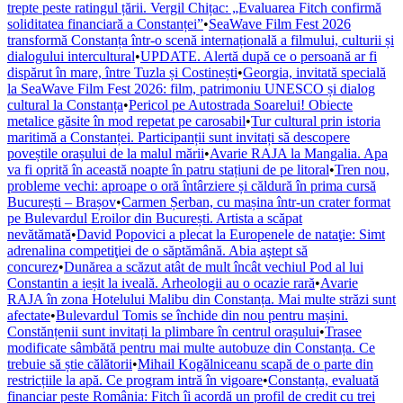
trepte peste ratingul țării. Vergil Chițac: „Evaluarea Fitch confirmă
soliditatea financiară a Constanței”
•
SeaWave Film Fest 2026
transformă Constanța într-o scenă internațională a filmului, culturii și
dialogului intercultural
•
UPDATE. Alertă după ce o persoană ar fi
dispărut în mare, între Tuzla și Costinești
•
Georgia, invitată specială
la SeaWave Film Fest 2026: film, patrimoniu UNESCO și dialog
cultural la Constanța
•
Pericol pe Autostrada Soarelui! Obiecte
metalice găsite în mod repetat pe carosabil
•
Tur cultural prin istoria
maritimă a Constanței. Participanții sunt invitați să descopere
poveștile orașului de la malul mării
•
Avarie RAJA la Mangalia. Apa
va fi oprită în această noapte în patru stațiuni de pe litoral
•
Tren nou,
probleme vechi: aproape o oră întârziere și căldură în prima cursă
București – Brașov
•
Carmen Șerban, cu mașina într-un crater format
pe Bulevardul Eroilor din București. Artista a scăpat
nevătămată
•
David Popovici a plecat la Europenele de nataţie: Simt
adrenalina competiţiei de o săptămână. Abia aştept să
concurez
•
Dunărea a scăzut atât de mult încât vechiul Pod al lui
Constantin a ieșit la iveală. Arheologii au o ocazie rară
•
Avarie
RAJA în zona Hotelului Malibu din Constanța. Mai multe străzi sunt
afectate
•
Bulevardul Tomis se închide din nou pentru mașini.
Constănțenii sunt invitați la plimbare în centrul orașului
•
Trasee
modificate sâmbătă pentru mai multe autobuze din Constanța. Ce
trebuie să știe călătorii
•
Mihail Kogălniceanu scapă de o parte din
restricțiile la apă. Ce program intră în vigoare
•
Constanța, evaluată
financiar peste România: Fitch îi acordă un profil de credit cu trei