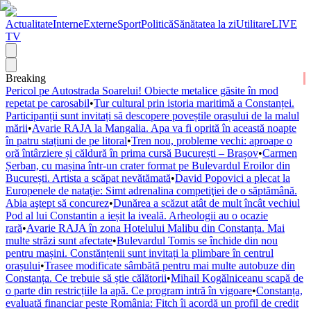
Actualitate
Interne
Externe
Sport
Politică
Sănătatea la zi
Utilitare
LIVE
TV
Breaking
Pericol pe Autostrada Soarelui! Obiecte metalice găsite în mod
repetat pe carosabil
•
Tur cultural prin istoria maritimă a Constanței.
Participanții sunt invitați să descopere poveștile orașului de la malul
mării
•
Avarie RAJA la Mangalia. Apa va fi oprită în această noapte
în patru stațiuni de pe litoral
•
Tren nou, probleme vechi: aproape o
oră întârziere și căldură în prima cursă București – Brașov
•
Carmen
Șerban, cu mașina într-un crater format pe Bulevardul Eroilor din
București. Artista a scăpat nevătămată
•
David Popovici a plecat la
Europenele de nataţie: Simt adrenalina competiţiei de o săptămână.
Abia aştept să concurez
•
Dunărea a scăzut atât de mult încât vechiul
Pod al lui Constantin a ieșit la iveală. Arheologii au o ocazie
rară
•
Avarie RAJA în zona Hotelului Malibu din Constanța. Mai
multe străzi sunt afectate
•
Bulevardul Tomis se închide din nou
pentru mașini. Constănțenii sunt invitați la plimbare în centrul
orașului
•
Trasee modificate sâmbătă pentru mai multe autobuze din
Constanța. Ce trebuie să știe călătorii
•
Mihail Kogălniceanu scapă de
o parte din restricțiile la apă. Ce program intră în vigoare
•
Constanța,
evaluată financiar peste România: Fitch îi acordă un profil de credit