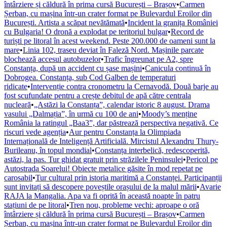
întârziere și căldură în prima cursă București – Brașov
•
Carmen
Șerban, cu mașina într-un crater format pe Bulevardul Eroilor din
București. Artista a scăpat nevătămată
•
Incident la granița României
cu Bulgaria! O dronă a explodat pe teritoriul bulgar
•
Record de
turiști pe litoral în acest weekend. Peste 200.000 de oameni sunt la
mare
•
Linia 102, traseu deviat în Faleză Nord. Mașinile parcate
blochează accesul autobuzelor
•
Trafic îngreunat pe A2, spre
Constanța, după un accident cu șase mașini
•
Canicula continuă în
Dobrogea. Constanța, sub Cod Galben de temperaturi
ridicate
•
Intervenție contra cronometru la Cernavodă. Două barje au
fost scufundate pentru a crește debitul de apă către centrala
nucleară
•
„Astăzi la Constanța”, calendar istoric 8 august. Drama
vasului „Dalmația”, în urmă cu 100 de ani
•
Moody’s menține
România la ratingul „Baa3”, dar păstrează perspectiva negativă. Ce
riscuri vede agenția
•
Aur pentru Constanța la Olimpiada
Internațională de Inteligență Artificială. Mircistul Alexandru Thury-
Burileanu, în topul mondial
•
Constanța interbelică, redescoperită,
astăzi, la pas. Tur ghidat gratuit prin străzilele Peninsulei
•
Pericol pe
Autostrada Soarelui! Obiecte metalice găsite în mod repetat pe
carosabil
•
Tur cultural prin istoria maritimă a Constanței. Participanții
sunt invitați să descopere poveștile orașului de la malul mării
•
Avarie
RAJA la Mangalia. Apa va fi oprită în această noapte în patru
stațiuni de pe litoral
•
Tren nou, probleme vechi: aproape o oră
întârziere și căldură în prima cursă București – Brașov
•
Carmen
Șerban, cu mașina într-un crater format pe Bulevardul Eroilor din