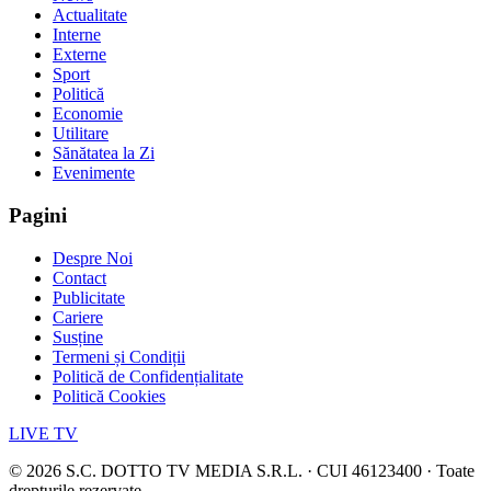
Actualitate
Interne
Externe
Sport
Politică
Economie
Utilitare
Sănătatea la Zi
Evenimente
Pagini
Despre Noi
Contact
Publicitate
Cariere
Susține
Termeni și Condiții
Politică de Confidențialitate
Politică Cookies
LIVE TV
©
2026
S.C. DOTTO TV MEDIA S.R.L. · CUI 46123400 · Toate
drepturile rezervate