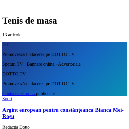
Tenis de masa
13
articole
DT
Promovează-ți afacerea pe DOTTO TV
Spoturi TV · Bannere online · Advertoriale
DOTTO TV
Promovează-ți afacerea pe DOTTO TV
Contactează-ne
→
publicitate
Sport
Argint european pentru constănțeanca Bianca Mei-
Roșu
Redacția Dotto