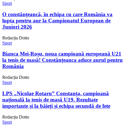
Sport
O constănțeancă, în echipa cu care România va
lupta pentru aur la Campionatul European de
Juniori 2026
Redacția Dotto
Sport
Bianca Mei-Roșu, noua campioană europeană U21
la tenis de masă! Constănțeanca aduce aurul pentru
România
Redacția Dotto
Sport
LPS „Nicolae Rotaru” Constanța, campioană
națională la tenis de masă U19. Rezultate
importante și la băieți și echipa secundă de fete
Redacția Dotto
Sport