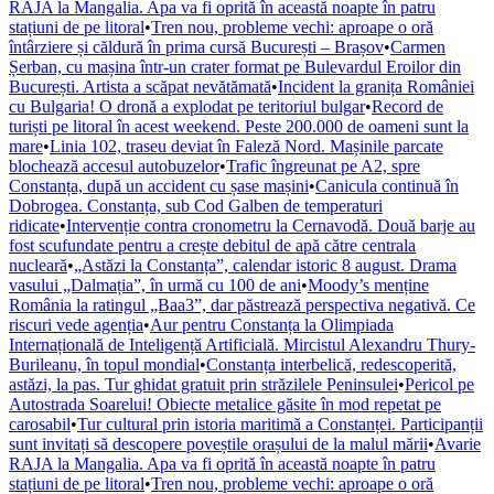
RAJA la Mangalia. Apa va fi oprită în această noapte în patru
stațiuni de pe litoral
•
Tren nou, probleme vechi: aproape o oră
întârziere și căldură în prima cursă București – Brașov
•
Carmen
Șerban, cu mașina într-un crater format pe Bulevardul Eroilor din
București. Artista a scăpat nevătămată
•
Incident la granița României
cu Bulgaria! O dronă a explodat pe teritoriul bulgar
•
Record de
turiști pe litoral în acest weekend. Peste 200.000 de oameni sunt la
mare
•
Linia 102, traseu deviat în Faleză Nord. Mașinile parcate
blochează accesul autobuzelor
•
Trafic îngreunat pe A2, spre
Constanța, după un accident cu șase mașini
•
Canicula continuă în
Dobrogea. Constanța, sub Cod Galben de temperaturi
ridicate
•
Intervenție contra cronometru la Cernavodă. Două barje au
fost scufundate pentru a crește debitul de apă către centrala
nucleară
•
„Astăzi la Constanța”, calendar istoric 8 august. Drama
vasului „Dalmația”, în urmă cu 100 de ani
•
Moody’s menține
România la ratingul „Baa3”, dar păstrează perspectiva negativă. Ce
riscuri vede agenția
•
Aur pentru Constanța la Olimpiada
Internațională de Inteligență Artificială. Mircistul Alexandru Thury-
Burileanu, în topul mondial
•
Constanța interbelică, redescoperită,
astăzi, la pas. Tur ghidat gratuit prin străzilele Peninsulei
•
Pericol pe
Autostrada Soarelui! Obiecte metalice găsite în mod repetat pe
carosabil
•
Tur cultural prin istoria maritimă a Constanței. Participanții
sunt invitați să descopere poveștile orașului de la malul mării
•
Avarie
RAJA la Mangalia. Apa va fi oprită în această noapte în patru
stațiuni de pe litoral
•
Tren nou, probleme vechi: aproape o oră