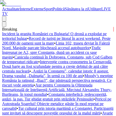
Actualitate
Interne
Externe
Sport
Politică
Sănătatea la zi
Utilitare
LIVE
TV
Breaking
Incident la granița României cu Bulgaria! O dronă a explodat pe
teritoriul bulgar
•
Record de turiști pe litoral în acest weekend. Peste
200.000 de oameni sunt la mare
•
Linia 102, traseu deviat în Faleză
Nord. Mașinile parcate blochează accesul autobuzelor
•
Trafic
îngreunat pe A2, spre Constanța, după un accident cu șase
mașini
•
Canicula continuă în Dobrogea. Constanța, sub Cod Galben
de temperaturi ridicate
•
Intervenție contra cronometru la Cernavodă.
Două barje au fost scufundate pentru a crește debitul de apă către
centrala nucleară
•
„Astăzi la Constanța”, calendar istoric 8 august.
Drama vasului „Dalmația”, în urmă cu 100 de ani
•
Moody’s menține
România la ratingul „Baa3”, dar păstrează perspectiva negativă. Ce
riscuri vede agenția
•
Aur pentru Constanța la Olimpiada
Internațională de Inteligență Artificială. Mircistul Alexandru Thury-
Burileanu, în topul mondial
•
Constanța interbelică, redescoperită,
astăzi, la pas. Tur ghidat gratuit prin străzilele Peninsulei
•
Pericol pe
Autostrada Soarelui! Obiecte metalice găsite în mod repetat pe
carosabil
•
Tur cultural prin istoria maritimă a Constanței. Participanții
sunt invitați să descopere poveștile orașului de la malul mării
•
Avarie