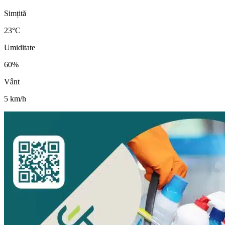
Simțită
23
°C
Umiditate
60
%
Vânt
5
km/h