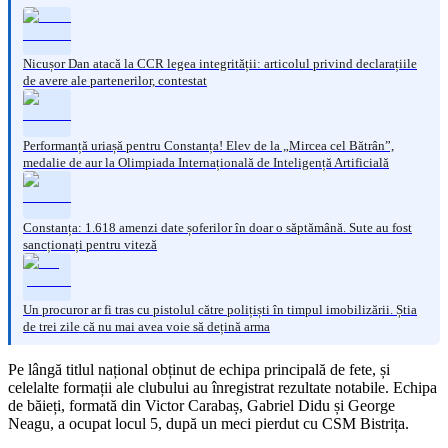
Nicușor Dan atacă la CCR legea integrității: articolul privind declarațiile
de avere ale partenerilor, contestat
Performanță uriașă pentru Constanța! Elev de la „Mircea cel Bătrân”,
medalie de aur la Olimpiada Internațională de Inteligență Artificială
Constanța: 1.618 amenzi date șoferilor în doar o săptămână. Sute au fost
sancționați pentru viteză
Un procuror ar fi tras cu pistolul către polițiști în timpul imobilizării. Știa
de trei zile că nu mai avea voie să dețină arma
Pe lângă titlul național obținut de echipa principală de fete, și
celelalte formații ale clubului au înregistrat rezultate notabile. Echipa
de băieți, formată din Victor Carabaș, Gabriel Didu și George
Neagu, a ocupat locul 5, după un meci pierdut cu CSM Bistrița.