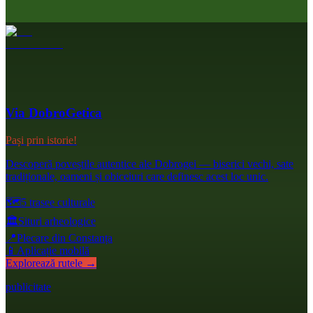
Via DobroGetica
Pași prin istorie!
Descoperă poveștile autentice ale Dobrogei — biserici vechi, sate
tradiționale, oameni și obiceiuri care definesc acest loc unic.
🗺️
5 trasee culturale
🏛️
Situri arheologice
📍
Plecare din Constanța
📱
Aplicație mobilă
Explorează rutele →
publicitate