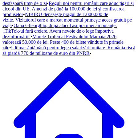
desfăşoară timp de o zi
•
Reguli noi pentru românii care aduc țigări și
alcool din UE. Amenzi de până la 100.000 de lei și confiscarea
produselor
•
NIBIRU depășește pragul de 1.000.000 de
vizite. Vizitatorul care a marcat momentul primește acces gratuit pe
viață
•
Oana Gheorghiu, după atacul asupra unei ambulanțe:
„TikTok-ul fură creiere. Avem nevoie de o lege împotriva
dezinformării”
•
Marele Trofeu al Festivalului Mamaia 2026
valorează 50.000 de lei. Peste 400 de bilete vândute în primele
zile
•
Ultima săptămână pentru legea salarizării unitare. România riscă
să piardă 770 de milioane de euro din PNRR
•