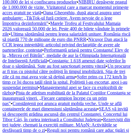
100.000 de lei și confiscarea produselor
•
NIBIRU depășește pragul
de 1.000.000 de vizite. Vizitatorul care a marcat momentul primește
acces gratuit pe viață
•
Oana Gheorghiu, după atacul asupra unei
ambulanțe: „TikTok-ul fură creiere. Avem nevoie de o lege
împotriva dezinformării”
•
Marele Trofeu al Festivalului Mamaia
2026 valorează 50.000 de lei. Peste 400 de bilete vândute în primele
zile
•
Ultima săptămână pentru legea salarizării unitare. România riscă
să piardă 770 de milioane de euro din PNRR
•
Nicușor Dan atacă la
CCR legea integrității: articolul privind declarațiile de avere ale
partenerilor, contestat
•
Performanță uriașă pentru Constanța! Elev de
la „Mircea cel Bătrân”, medalie de aur la Olimpiada Internațională
de Inteligență Artificială
•
Constanța: 1.618 amenzi date șoferilor în
doar o săptămână. Sute au fost sancționați pentru viteză
•
Un procuror
ar fi tras cu pistolul către polițiști în timpul imobilizării. Știa de trei
zile că nu mai avea voie să dețină arma
•
Șofer prins cu 172 km/h în
timp ce își ducea tatăl rănit la spital. Polițiștii l-au escortat, apoi i-au
suspendat permisul
•
Managementul apei se face cu explozibili de
război
•
Pista de atletism reabilitată de la Palatul Copiilor Constanța se
inaugurează vineri. „Fiecare campion începe cu un prim
pas”
•
Constănțenii pot arunca gratuit mobila veche. Unde se află
containerele de mari dimensiuni săptămâna aceasta
•
SEAS vă invită
să descoperiți grădina ascunsă din centrul Constanței. Concertul lui
Tibor Cári, în curtea interioară a Consiliului Județean
•
Rezerviştii din
trei județe, chemaţi la exerciţii militare. MApN: Activităţile se
desfăşoară timp de o zi
•
Reguli noi pentru românii care aduc țigări și