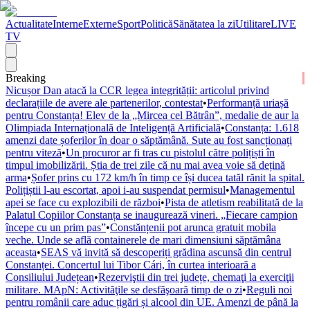
Actualitate
Interne
Externe
Sport
Politică
Sănătatea la zi
Utilitare
LIVE
TV
Breaking
Nicușor Dan atacă la CCR legea integrității: articolul privind
declarațiile de avere ale partenerilor, contestat
•
Performanță uriașă
pentru Constanța! Elev de la „Mircea cel Bătrân”, medalie de aur la
Olimpiada Internațională de Inteligență Artificială
•
Constanța: 1.618
amenzi date șoferilor în doar o săptămână. Sute au fost sancționați
pentru viteză
•
Un procuror ar fi tras cu pistolul către polițiști în
timpul imobilizării. Știa de trei zile că nu mai avea voie să dețină
arma
•
Șofer prins cu 172 km/h în timp ce își ducea tatăl rănit la spital.
Polițiștii l-au escortat, apoi i-au suspendat permisul
•
Managementul
apei se face cu explozibili de război
•
Pista de atletism reabilitată de la
Palatul Copiilor Constanța se inaugurează vineri. „Fiecare campion
începe cu un prim pas”
•
Constănțenii pot arunca gratuit mobila
veche. Unde se află containerele de mari dimensiuni săptămâna
aceasta
•
SEAS vă invită să descoperiți grădina ascunsă din centrul
Constanței. Concertul lui Tibor Cári, în curtea interioară a
Consiliului Județean
•
Rezerviştii din trei județe, chemaţi la exerciţii
militare. MApN: Activităţile se desfăşoară timp de o zi
•
Reguli noi
pentru românii care aduc țigări și alcool din UE. Amenzi de până la