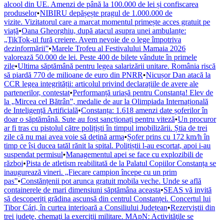
alcool din UE. Amenzi de până la 100.000 de lei și confiscarea
produselor
•
NIBIRU depășește pragul de 1.000.000 de
vizite. Vizitatorul care a marcat momentul primește acces gratuit pe
viață
•
Oana Gheorghiu, după atacul asupra unei ambulanțe:
„TikTok-ul fură creiere. Avem nevoie de o lege împotriva
dezinformării”
•
Marele Trofeu al Festivalului Mamaia 2026
valorează 50.000 de lei. Peste 400 de bilete vândute în primele
zile
•
Ultima săptămână pentru legea salarizării unitare. România riscă
să piardă 770 de milioane de euro din PNRR
•
Nicușor Dan atacă la
CCR legea integrității: articolul privind declarațiile de avere ale
partenerilor, contestat
•
Performanță uriașă pentru Constanța! Elev de
la „Mircea cel Bătrân”, medalie de aur la Olimpiada Internațională
de Inteligență Artificială
•
Constanța: 1.618 amenzi date șoferilor în
doar o săptămână. Sute au fost sancționați pentru viteză
•
Un procuror
ar fi tras cu pistolul către polițiști în timpul imobilizării. Știa de trei
zile că nu mai avea voie să dețină arma
•
Șofer prins cu 172 km/h în
timp ce își ducea tatăl rănit la spital. Polițiștii l-au escortat, apoi i-au
suspendat permisul
•
Managementul apei se face cu explozibili de
război
•
Pista de atletism reabilitată de la Palatul Copiilor Constanța se
inaugurează vineri. „Fiecare campion începe cu un prim
pas”
•
Constănțenii pot arunca gratuit mobila veche. Unde se află
containerele de mari dimensiuni săptămâna aceasta
•
SEAS vă invită
să descoperiți grădina ascunsă din centrul Constanței. Concertul lui
Tibor Cári, în curtea interioară a Consiliului Județean
•
Rezerviştii din
trei județe, chemaţi la exerciţii militare. MApN: Activităţile se