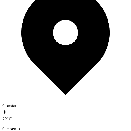
Constanța
☀️
22
°
C
Cer senin