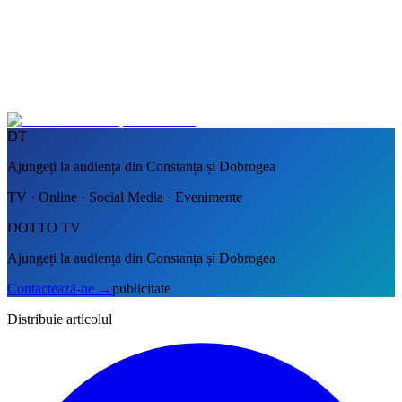
DT
Ajungeți la audiența din Constanța și Dobrogea
TV · Online · Social Media · Evenimente
DOTTO TV
Ajungeți la audiența din Constanța și Dobrogea
Contactează-ne
→
publicitate
Distribuie articolul