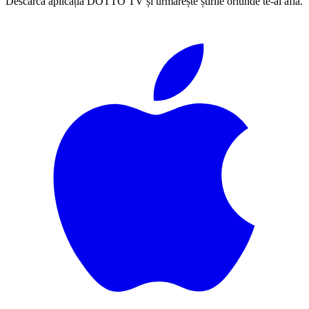
Descarcă aplicația DOTTO TV și urmărește știrile oriunde te-ai afla.