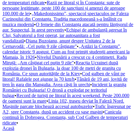
de temperaturi ridicate
•
Razii pe litoral și în Constanța: sute de
persoane legitimate, peste 100 de sancțiuni și amenzi de aproape
100.000 de lei
•
„Makedonissimo”, spectacol spectaculos pe Faleza
Cazinoului din Constanța. Tradiția macedoneană s-a întâlnit cu
muzica modernă
•
O femeie din Constanța atacată pentru lănțișorul de
aur. Suspectul, în arest preventiv
•
Echipaj de ambulanță agresat în
Cluj. Salvatorul a fost operat, iar autosanitara a fost
vandalizată
•
Diana Buzoianu, anunț despre Unitatea 2 de la
Cernavodă: „Cel puțin 9 zile câștigate”
•
„Astăzi la Constanța”,
calendar istoric 9 august. Cum au fost primiți studenții americani la
Mamaia, în 1926
•
Nivelul Dunării a crescut cu 4 centimetri. Radu
Miruță: „Am câștigat cel puțin 9 zile”
•
Reacția Ucrainei după
explozia dronei în Bulgaria, la doar 100 de metri de granița cu
România. Ce spun autoritățile de la Kiev
•
Cod galben de vânt pe
litoral! Rafalele pot ajunge la 70 km/h
•
Tânără de 19 ani, lovită de
tren în gara din Mangalia. Avea căști în urechi
•
Incident la granița
României cu Bulgaria! O dronă a explodat pe teritoriul
bulgar
•
Record de turiști pe litoral în acest weekend. Peste 200.000
de oameni sunt la mare
•
Linia 102, traseu deviat în Faleză Nord.
Mașinile parcate blochează accesul autobuzelor
•
Trafic îngreunat pe
A2, spre Constanța, după un accident cu șase mașini
•
Canicula
continuă în Dobrogea. Constanța, sub Cod Galben de temperaturi
ridicate
•
Acasă