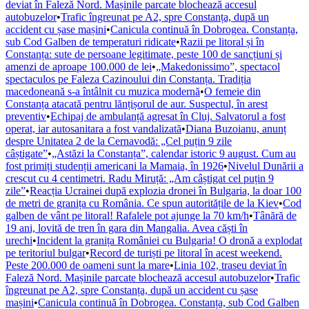
deviat în Faleză Nord. Mașinile parcate blochează accesul
autobuzelor
•
Trafic îngreunat pe A2, spre Constanța, după un
accident cu șase mașini
•
Canicula continuă în Dobrogea. Constanța,
sub Cod Galben de temperaturi ridicate
•
Razii pe litoral și în
Constanța: sute de persoane legitimate, peste 100 de sancțiuni și
amenzi de aproape 100.000 de lei
•
„Makedonissimo”, spectacol
spectaculos pe Faleza Cazinoului din Constanța. Tradiția
macedoneană s-a întâlnit cu muzica modernă
•
O femeie din
Constanța atacată pentru lănțișorul de aur. Suspectul, în arest
preventiv
•
Echipaj de ambulanță agresat în Cluj. Salvatorul a fost
operat, iar autosanitara a fost vandalizată
•
Diana Buzoianu, anunț
despre Unitatea 2 de la Cernavodă: „Cel puțin 9 zile
câștigate”
•
„Astăzi la Constanța”, calendar istoric 9 august. Cum au
fost primiți studenții americani la Mamaia, în 1926
•
Nivelul Dunării a
crescut cu 4 centimetri. Radu Miruță: „Am câștigat cel puțin 9
zile”
•
Reacția Ucrainei după explozia dronei în Bulgaria, la doar 100
de metri de granița cu România. Ce spun autoritățile de la Kiev
•
Cod
galben de vânt pe litoral! Rafalele pot ajunge la 70 km/h
•
Tânără de
19 ani, lovită de tren în gara din Mangalia. Avea căști în
urechi
•
Incident la granița României cu Bulgaria! O dronă a explodat
pe teritoriul bulgar
•
Record de turiști pe litoral în acest weekend.
Peste 200.000 de oameni sunt la mare
•
Linia 102, traseu deviat în
Faleză Nord. Mașinile parcate blochează accesul autobuzelor
•
Trafic
îngreunat pe A2, spre Constanța, după un accident cu șase
mașini
•
Canicula continuă în Dobrogea. Constanța, sub Cod Galben