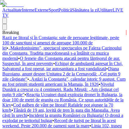
Actualitate
Interne
Externe
Sport
Politică
Sănătatea la zi
Utilitare
LIVE
TV
Breaking
Razii pe litoral și în Constanța: sute de persoane legitimate, peste
100 de sancțiuni și amenzi de aproape 100.000 de
lei
•
„Makedonissimo”, spectacol spectaculos pe Faleza Cazinoului
din Constanța. Tradiția macedoneană s-a întâlnit cu muzica
modernă
•
O femeie din Constanța atacată pentru lănțișorul de aur.
Suspectul, în arest preventiv
•
Echipaj de ambulanță agresat în Cluj.
Salvatorul a fost operat, iar autosanitara a fost vandalizată
•
Diana
Buzoianu, anunț despre Unitatea 2 de la Cernavodă: „Cel puțin 9
zile câștigate”
•
„Astăzi la Constanța”, calendar istoric 9 august. Cum
au fost primiți studenții americani la Mamaia, în 1926
•
Nivelul
Dunării a crescut cu 4 centimetri. Radu Miruță: „Am câștigat cel
puțin 9 zile”
•
Reacția Ucrainei după explozia dronei în Bulgaria, la
doar 100 de metri de granița cu România. Ce spun autoritățile de la
Kiev
•
Cod galben de vânt pe litoral! Rafalele pot ajunge la 70
km/h
•
Tânără de 19 ani, lovită de tren în gara din Mangalia. Avea
căști în urechi
•
Incident la granița României cu Bulgaria! O dronă a
explodat pe teritoriul bulgar
•
Record de turiști pe litoral în acest
weekend. Peste 200.000 de oameni sunt la mare
•
Linia 102, traseu