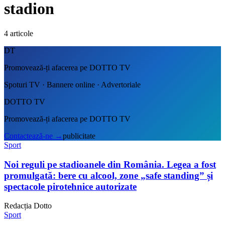
stadion
4
articole
DT
Promovează-ți afacerea pe DOTTO TV
Spoturi TV · Bannere online · Advertoriale
DOTTO TV
Promovează-ți afacerea pe DOTTO TV
Contactează-ne
→
publicitate
Sport
Noi reguli pe stadioanele din România. Legea a fost
promulgată: bere cu alcool, zone „safe standing” și
spectacole pirotehnice autorizate
Redacția Dotto
Sport