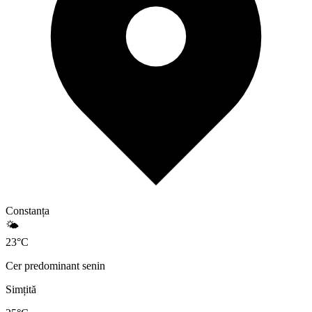
Constanța
🌤️
23
°
C
Cer predominant senin
Simțită