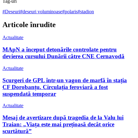
Tag-uri
#
Deseuri
#
deseuri voluminoase
#
polaris
#
stadion
Articole înrudite
Actualitate
MApN a început detonările controlate pentru
devierea cursului Dunării către CNE Cernavodă
Actualitate
Scurgeri de GPL într-un vagon de marfă în stația
CF Dorobanțu. Circulația feroviară a fost
suspendată temporar
Actualitate
Mesaj de avertizare după tragedia de la Valu lui
Traian: „Viața este mai prețioasă decât orice
scurtătură”