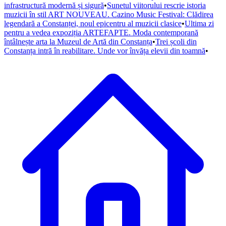
infrastructură modernă și sigură
•
Sunetul viitorului rescrie istoria
muzicii în stil ART NOUVEAU. Cazino Music Festival: Clădirea
legendară a Constanței, noul epicentru al muzicii clasice
•
Ultima zi
pentru a vedea expoziția ARTEFAPTE. Moda contemporană
întâlnește arta la Muzeul de Artă din Constanța
•
Trei școli din
Constanța intră în reabilitare. Unde vor învăța elevii din toamnă
•