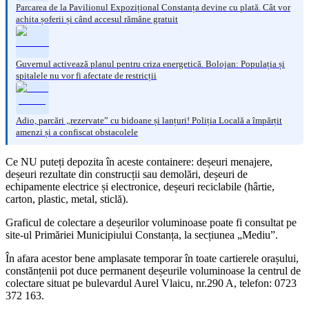
Parcarea de la Pavilionul Expozițional Constanța devine cu plată. Cât vor
achita șoferii și când accesul rămâne gratuit
Guvernul activează planul pentru criza energetică. Bolojan: Populația și
spitalele nu vor fi afectate de restricții
Adio, parcări „rezervate” cu bidoane și lanțuri! Poliția Locală a împărțit
amenzi și a confiscat obstacolele
Ce NU puteți depozita în aceste containere: deșeuri menajere,
deșeuri rezultate din construcții sau demolări, deșeuri de
echipamente electrice și electronice, deșeuri reciclabile (hârtie,
carton, plastic, metal, sticlă).
Graficul de colectare a deșeurilor voluminoase poate fi consultat pe
site-ul Primăriei Municipiului Constanța, la secțiunea „Mediu”.
În afara acestor bene amplasate temporar în toate cartierele orașului,
constănțenii pot duce permanent deșeurile voluminoase la centrul de
colectare situat pe bulevardul Aurel Vlaicu, nr.290 A, telefon: 0723
372 163.