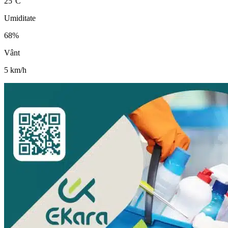
25
°C
Umiditate
68
%
Vânt
5
km/h