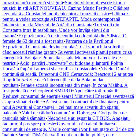
infrastructură modernă și sigură
•
Sunetul viitorului rescrie istoria
muzicii în stil ART NOUVEAU. Cazino Music Festival: Clădirea
legendară a Constanței, noul epicentru al muzicii clasice
•
Ultima zi
pentru a vedea expoziția ARTEFAPTE. Moda contemporană
întâlnește arta la Muzeul de Artă din Constanța
•
Trei școli din
Constanța intră în reabilitare. Unde vor învăța elevii din
toamnă
•
Explozie urmată de incendiu la o locuință din Siliștea. O
femeie de 62 de ani a fost rănită
•
Parcarea de la Pavilionul
Expozițional Constanța devine cu plată. Cât vor achita șoferii și
când accesul rămâne gratuit
•
Guvernul activează planul pentru criza
energetică. Bolojan: Populația și spitalele nu vor fi afectate de
restricții
•
Adio, parcări „rezervate” cu bidoane și lanțuri! Poliția
Locală a împărțit amenzi și a confiscat obstacolele
•
Nivelul Dunării
continuă să scadă. Directorul CNE Cernavodă: Reactorul 2 ar putea
fi oprit în 5-6 zile dacă intervențiile de la Bala nu dau
rezultate
•
Femeie scoasă inconștientă din mare, în zona Malibu. A
fost preluată de elicopterul SMURD
•
Apel către toți românii:
Reduceți consumul de energie seara! Ministerul Energiei avertizează
asupra situației critice
•
A fost semnat contractul de finanțare pentru
noul Acvariu al Constanței – cel mai mare acvariu din spațiul
balcanic!
•
Valul de căldură continuă în Dobrogea. Cod galben de
caniculă până sâmbătă
•
Negocierile au eșuat la CT BUS. Angajații
fac primul pas spre proteste
•
Guvernul ia în calcul limitarea
consumului de energie. Marile companii vor fi anunțate cu 24 de ore
înainte
•
Parcul Tăbăcărie va fi redat circuitului public, cu o