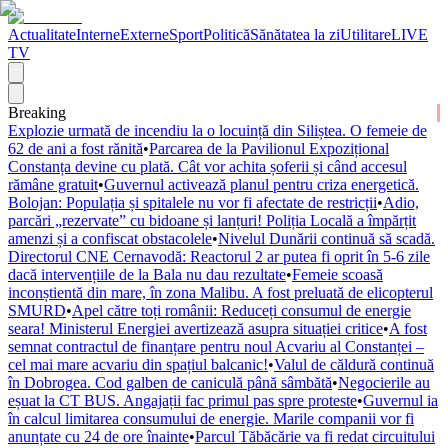
Actualitate
Interne
Externe
Sport
Politică
Sănătatea la zi
Utilitare
LIVE
TV
Breaking
Explozie urmată de incendiu la o locuință din Siliștea. O femeie de
62 de ani a fost rănită
•
Parcarea de la Pavilionul Expozițional
Constanța devine cu plată. Cât vor achita șoferii și când accesul
rămâne gratuit
•
Guvernul activează planul pentru criza energetică.
Bolojan: Populația și spitalele nu vor fi afectate de restricții
•
Adio,
parcări „rezervate” cu bidoane și lanțuri! Poliția Locală a împărțit
amenzi și a confiscat obstacolele
•
Nivelul Dunării continuă să scadă.
Directorul CNE Cernavodă: Reactorul 2 ar putea fi oprit în 5-6 zile
dacă intervențiile de la Bala nu dau rezultate
•
Femeie scoasă
inconștientă din mare, în zona Malibu. A fost preluată de elicopterul
SMURD
•
Apel către toți românii: Reduceți consumul de energie
seara! Ministerul Energiei avertizează asupra situației critice
•
A fost
semnat contractul de finanțare pentru noul Acvariu al Constanței –
cel mai mare acvariu din spațiul balcanic!
•
Valul de căldură continuă
în Dobrogea. Cod galben de caniculă până sâmbătă
•
Negocierile au
eșuat la CT BUS. Angajații fac primul pas spre proteste
•
Guvernul ia
în calcul limitarea consumului de energie. Marile companii vor fi
anunțate cu 24 de ore înainte
•
Parcul Tăbăcărie va fi redat circuitului