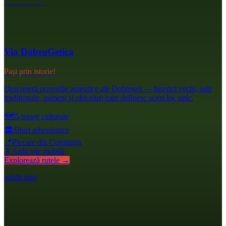
Via DobroGetica
Pași prin istorie!
Descoperă poveștile autentice ale Dobrogei — biserici vechi, sate
tradiționale, oameni și obiceiuri care definesc acest loc unic.
🗺️
5 trasee culturale
🏛️
Situri arheologice
📍
Plecare din Constanța
📱
Aplicație mobilă
Explorează rutele →
publicitate