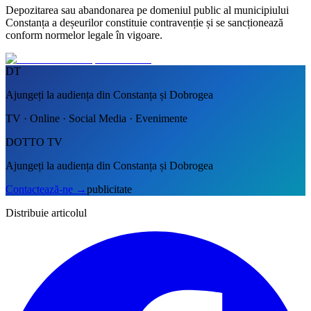
Depozitarea sau abandonarea pe domeniul public al municipiului
Constanța a deșeurilor constituie contravenție și se sancționează
conform normelor legale în vigoare.
DT
Ajungeți la audiența din Constanța și Dobrogea
TV · Online · Social Media · Evenimente
DOTTO TV
Ajungeți la audiența din Constanța și Dobrogea
Contactează-ne
→
publicitate
Distribuie articolul