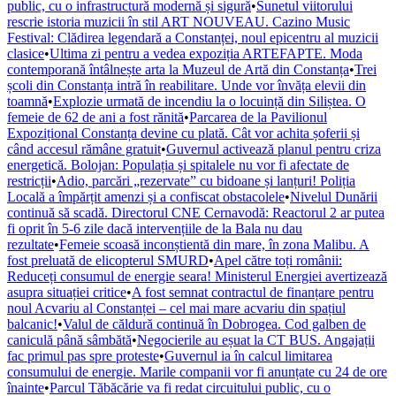
public, cu o infrastructură modernă și sigură
•
Sunetul viitorului
rescrie istoria muzicii în stil ART NOUVEAU. Cazino Music
Festival: Clădirea legendară a Constanței, noul epicentru al muzicii
clasice
•
Ultima zi pentru a vedea expoziția ARTEFAPTE. Moda
contemporană întâlnește arta la Muzeul de Artă din Constanța
•
Trei
școli din Constanța intră în reabilitare. Unde vor învăța elevii din
toamnă
•
Explozie urmată de incendiu la o locuință din Siliștea. O
femeie de 62 de ani a fost rănită
•
Parcarea de la Pavilionul
Expozițional Constanța devine cu plată. Cât vor achita șoferii și
când accesul rămâne gratuit
•
Guvernul activează planul pentru criza
energetică. Bolojan: Populația și spitalele nu vor fi afectate de
restricții
•
Adio, parcări „rezervate” cu bidoane și lanțuri! Poliția
Locală a împărțit amenzi și a confiscat obstacolele
•
Nivelul Dunării
continuă să scadă. Directorul CNE Cernavodă: Reactorul 2 ar putea
fi oprit în 5-6 zile dacă intervențiile de la Bala nu dau
rezultate
•
Femeie scoasă inconștientă din mare, în zona Malibu. A
fost preluată de elicopterul SMURD
•
Apel către toți românii:
Reduceți consumul de energie seara! Ministerul Energiei avertizează
asupra situației critice
•
A fost semnat contractul de finanțare pentru
noul Acvariu al Constanței – cel mai mare acvariu din spațiul
balcanic!
•
Valul de căldură continuă în Dobrogea. Cod galben de
caniculă până sâmbătă
•
Negocierile au eșuat la CT BUS. Angajații
fac primul pas spre proteste
•
Guvernul ia în calcul limitarea
consumului de energie. Marile companii vor fi anunțate cu 24 de ore
înainte
•
Parcul Tăbăcărie va fi redat circuitului public, cu o