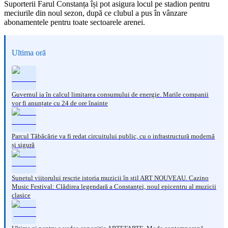
Suporterii Farul Constanța își pot asigura locul pe stadion pentru
meciurile din noul sezon, după ce clubul a pus în vânzare
abonamentele pentru toate sectoarele arenei.
Ultima oră
Guvernul ia în calcul limitarea consumului de energie. Marile companii
vor fi anunțate cu 24 de ore înainte
Parcul Tăbăcărie va fi redat circuitului public, cu o infrastructură modernă
și sigură
Sunetul viitorului rescrie istoria muzicii în stil ART NOUVEAU. Cazino
Music Festival: Clădirea legendară a Constanței, noul epicentru al muzicii
clasice