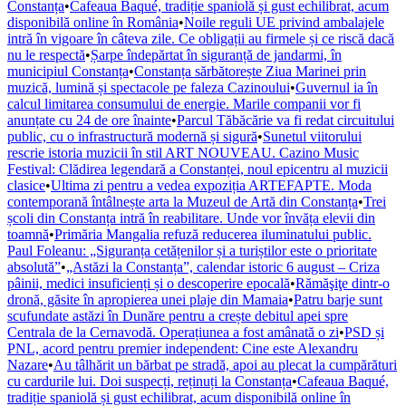
Constanța
•
Cafeaua Baqué, tradiție spaniolă și gust echilibrat, acum
disponibilă online în România
•
Noile reguli UE privind ambalajele
intră în vigoare în câteva zile. Ce obligații au firmele și ce riscă dacă
nu le respectă
•
Șarpe îndepărtat în siguranță de jandarmi, în
municipiul Constanța
•
Constanța sărbătorește Ziua Marinei prin
muzică, lumină și spectacole pe faleza Cazinoului
•
Guvernul ia în
calcul limitarea consumului de energie. Marile companii vor fi
anunțate cu 24 de ore înainte
•
Parcul Tăbăcărie va fi redat circuitului
public, cu o infrastructură modernă și sigură
•
Sunetul viitorului
rescrie istoria muzicii în stil ART NOUVEAU. Cazino Music
Festival: Clădirea legendară a Constanței, noul epicentru al muzicii
clasice
•
Ultima zi pentru a vedea expoziția ARTEFAPTE. Moda
contemporană întâlnește arta la Muzeul de Artă din Constanța
•
Trei
școli din Constanța intră în reabilitare. Unde vor învăța elevii din
toamnă
•
Primăria Mangalia refuză reducerea iluminatului public.
Paul Foleanu: „Siguranța cetățenilor și a turiștilor este o prioritate
absolută”
•
„Astăzi la Constanța”, calendar istoric 6 august – Criza
pâinii, medici insuficienți și o descoperire epocală
•
Rămăşiţe dintr-o
dronă, găsite în apropierea unei plaje din Mamaia
•
Patru barje sunt
scufundate astăzi în Dunăre pentru a crește debitul apei spre
Centrala de la Cernavodă. Operațiunea a fost amânată o zi
•
PSD și
PNL, acord pentru premier independent: Cine este Alexandru
Nazare
•
Au tâlhărit un bărbat pe stradă, apoi au plecat la cumpărături
cu cardurile lui. Doi suspecți, reținuți la Constanța
•
Cafeaua Baqué,
tradiție spaniolă și gust echilibrat, acum disponibilă online în