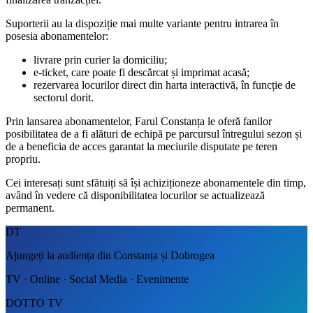
Suporterii au la dispoziție mai multe variante pentru intrarea în
posesia abonamentelor:
livrare prin curier la domiciliu;
e-ticket, care poate fi descărcat și imprimat acasă;
rezervarea locurilor direct din harta interactivă, în funcție de
sectorul dorit.
Prin lansarea abonamentelor, Farul Constanța le oferă fanilor
posibilitatea de a fi alături de echipă pe parcursul întregului sezon și
de a beneficia de acces garantat la meciurile disputate pe teren
propriu.
Cei interesați sunt sfătuiți să își achiziționeze abonamentele din timp,
având în vedere că disponibilitatea locurilor se actualizează
permanent.
DT
Ajungeți la audiența din Constanța și Dobrogea
TV · Online · Social Media · Evenimente
DOTTO TV