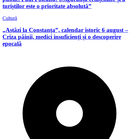
turiștilor este o prioritate absolută”
Cultură
„Astăzi la Constanța”, calendar istoric 6 august –
Criza pâinii, medici insuficienți și o descoperire
epocală