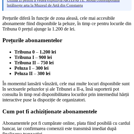
Ultima zi pentru a vedea expoziția ARTEFAPTE. Moda contemporană
întâlnește arta la Muzeul de Artă din Constanța
Prețurile diferă în funcție de zona aleasă, cele mai accesibile
abonamente fiind disponibile la peluze, în timp ce pentru locurile din
Tribuna 0 prețul ajunge la 1.200 de lei.
Prețurile abonamentelor
Tribuna 0
–
1.200 lei
Tribuna I
–
900 lei
Tribuna II
–
750 lei
Peluza I
–
300 lei
Peluza II
–
300 lei
În momentul lansării vânzării, cele mai multe locuri disponibile sunt
în sectoarele peluzelor și ale Tribunei a II-a, însă suporterii pot
consulta în timp real disponibilitatea locurilor prin intermediul hărții
interactive puse la dispoziție de organizatori.
Cum pot fi achiziționate abonamentele
Abonamentele pot fi cumpărate online, plata fiind posibilă cu cardul
bancar, iar confirmarea comenzii este transmisă imediat după
finalizarea tranzacției.