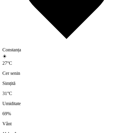
Constanța
☀️
27
°
C
Cer senin
Simțită
31
°C
Umiditate
69
%
Vânt