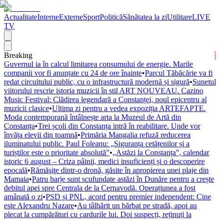
Actualitate
Interne
Externe
Sport
Politică
Sănătatea la zi
Utilitare
LIVE
TV
Breaking
Guvernul ia în calcul limitarea consumului de energie. Marile
companii vor fi anunțate cu 24 de ore înainte
•
Parcul Tăbăcărie va fi
redat circuitului public, cu o infrastructură modernă și sigură
•
Sunetul
viitorului rescrie istoria muzicii în stil ART NOUVEAU. Cazino
Music Festival: Clădirea legendară a Constanței, noul epicentru al
muzicii clasice
•
Ultima zi pentru a vedea expoziția ARTEFAPTE.
Moda contemporană întâlnește arta la Muzeul de Artă din
Constanța
•
Trei școli din Constanța intră în reabilitare. Unde vor
învăța elevii din toamnă
•
Primăria Mangalia refuză reducerea
iluminatului public. Paul Foleanu: „Siguranța cetățenilor și a
turiștilor este o prioritate absolută”
•
„Astăzi la Constanța”, calendar
istoric 6 august – Criza pâinii, medici insuficienți și o descoperire
epocală
•
Rămăşiţe dintr-o dronă, găsite în apropierea unei plaje din
Mamaia
•
Patru barje sunt scufundate astăzi în Dunăre pentru a crește
debitul apei spre Centrala de la Cernavodă. Operațiunea a fost
amânată o zi
•
PSD și PNL, acord pentru premier independent: Cine
este Alexandru Nazare
•
Au tâlhărit un bărbat pe stradă, apoi au
plecat la cumpărături cu cardurile lui. Doi suspecți, reținuți la