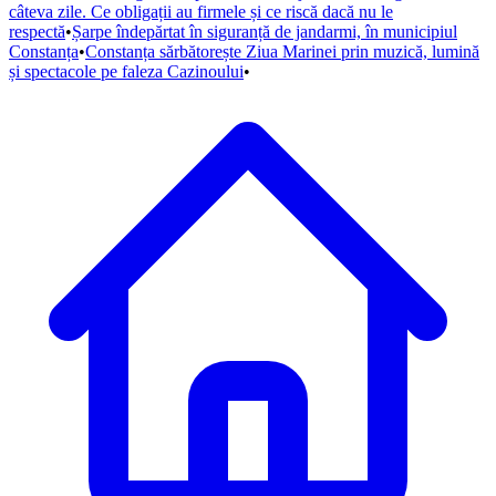
câteva zile. Ce obligații au firmele și ce riscă dacă nu le
respectă
•
Șarpe îndepărtat în siguranță de jandarmi, în municipiul
Constanța
•
Constanța sărbătorește Ziua Marinei prin muzică, lumină
și spectacole pe faleza Cazinoului
•