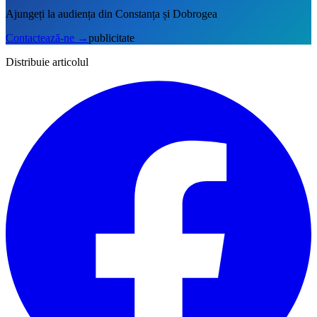
Ajungeți la audiența din Constanța și Dobrogea
Contactează-ne
→
publicitate
Distribuie articolul