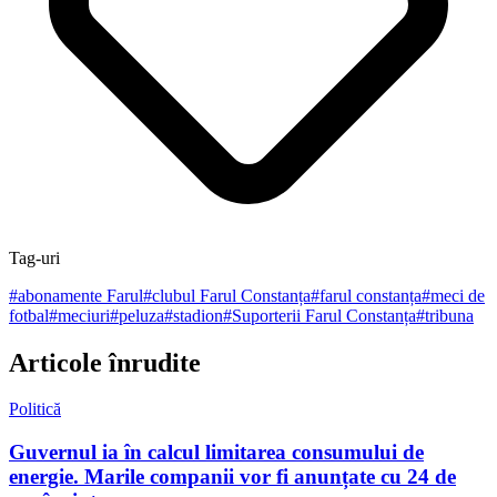
Tag-uri
#
abonamente Farul
#
clubul Farul Constanța
#
farul constanța
#
meci de
fotbal
#
meciuri
#
peluza
#
stadion
#
Suporterii Farul Constanța
#
tribuna
Articole înrudite
Politică
Guvernul ia în calcul limitarea consumului de
energie. Marile companii vor fi anunțate cu 24 de