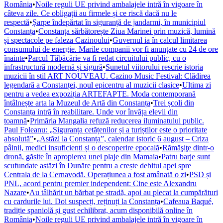
România
•
Noile reguli UE privind ambalajele intră în vigoare în
câteva zile. Ce obligații au firmele și ce riscă dacă nu le
respectă
•
Șarpe îndepărtat în siguranță de jandarmi, în municipiul
Constanța
•
Constanța sărbătorește Ziua Marinei prin muzică, lumină
și spectacole pe faleza Cazinoului
•
Guvernul ia în calcul limitarea
consumului de energie. Marile companii vor fi anunțate cu 24 de ore
înainte
•
Parcul Tăbăcărie va fi redat circuitului public, cu o
infrastructură modernă și sigură
•
Sunetul viitorului rescrie istoria
muzicii în stil ART NOUVEAU. Cazino Music Festival: Clădirea
legendară a Constanței, noul epicentru al muzicii clasice
•
Ultima zi
pentru a vedea expoziția ARTEFAPTE. Moda contemporană
întâlnește arta la Muzeul de Artă din Constanța
•
Trei școli din
Constanța intră în reabilitare. Unde vor învăța elevii din
toamnă
•
Primăria Mangalia refuză reducerea iluminatului public.
Paul Foleanu: „Siguranța cetățenilor și a turiștilor este o prioritate
absolută”
•
„Astăzi la Constanța”, calendar istoric 6 august – Criza
pâinii, medici insuficienți și o descoperire epocală
•
Rămăşiţe dintr-o
dronă, găsite în apropierea unei plaje din Mamaia
•
Patru barje sunt
scufundate astăzi în Dunăre pentru a crește debitul apei spre
Centrala de la Cernavodă. Operațiunea a fost amânată o zi
•
PSD și
PNL, acord pentru premier independent: Cine este Alexandru
Nazare
•
Au tâlhărit un bărbat pe stradă, apoi au plecat la cumpărături
cu cardurile lui. Doi suspecți, reținuți la Constanța
•
Cafeaua Baqué,
tradiție spaniolă și gust echilibrat, acum disponibilă online în
România
•
Noile reguli UE privind ambalajele intră în vigoare în