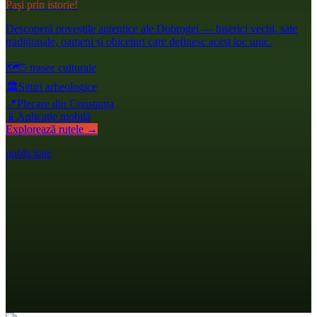
Pași prin istorie!
Descoperă poveștile autentice ale Dobrogei — biserici vechi, sate
tradiționale, oameni și obiceiuri care definesc acest loc unic.
🗺️
5 trasee culturale
🏛️
Situri arheologice
📍
Plecare din Constanța
📱
Aplicație mobilă
Explorează rutele →
publicitate